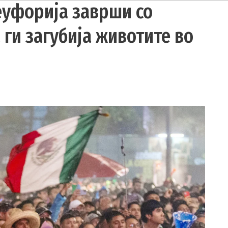
еуфорија заврши со
 ги загубија животите во