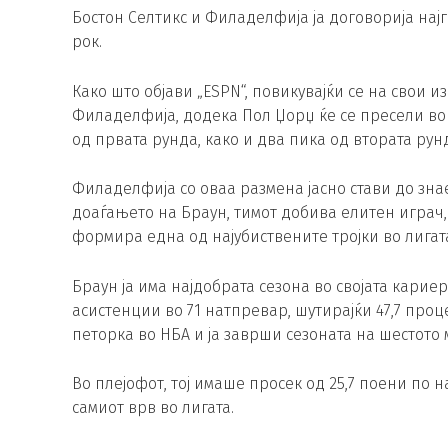
Бостон Селтикс и Филаделфија ја договорија на
рок.
Како што објави „ESPN“, повикувајќи се на свои 
Филаделфија, додека Пол Џорџ ќе се пресели во Б
од првата рунда, како и два пика од втората рун
Филаделфија со оваа размена јасно стави до знае
доаѓањето на Браун, тимот добива елитен играч, 
формира една од најубиствените тројки во лигат
Браун ја има најдобрата сезона во својата кариера,
асистенции во 71 натпревар, шутирајќи 47,7 проц
петорка во НБА и ја заврши сезоната на шестото 
Во плејофот, тој имаше просек од 25,7 поени по
самиот врв во лигата.