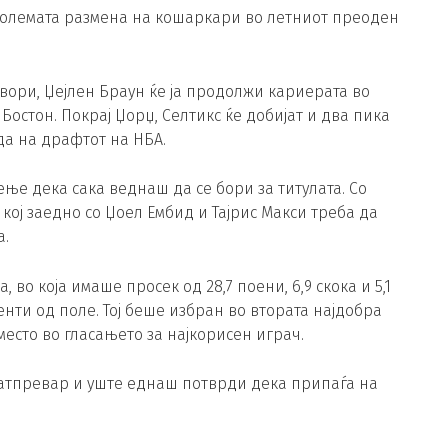
јголемата размена на кошаркари во летниот преоден
извори, Џејлен Браун ќе ја продолжи кариерата во
остон. Покрај Џорџ, Селтикс ќе добијат и два пика
да на драфтот на НБА.
ње дека сака веднаш да се бори за титулата. Со
кој заедно со Џоел Ембид и Тајрис Макси треба да
а.
 во која имаше просек од 28,7 поени, 6,9 скока и 5,1
енти од поле. Тој беше избран во втората најдобра
место во гласањето за најкорисен играч.
 натпревар и уште еднаш потврди дека припаѓа на