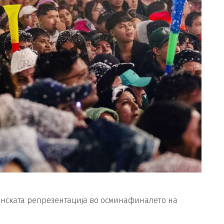
анската репрезентација во осминафиналето на