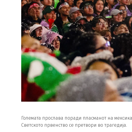
Големата прослава поради пласманот на мексик
Светското првенство се претвори во трагедија.