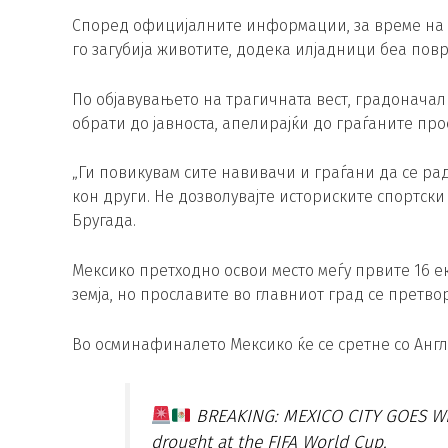
Според официјалните информации, за време на 
го загубија животите, додека илјадници беа по
По објавувањето на трагичната вест, градоначал
обрати до јавноста, апелирајќи до граѓаните пр
„Ги повикувам сите навивачи и граѓани да се ра
кон други. Не дозволувајте историските спортски
Бругада.
Мексико претходно освои место меѓу првите 16 е
земја, но прославите во главниот град се претв
Во осминафиналето Мексико ќе се сретне со Англ
BREAKING: MEXICO CITY GOES WILD
drought at the FIFA World Cup.