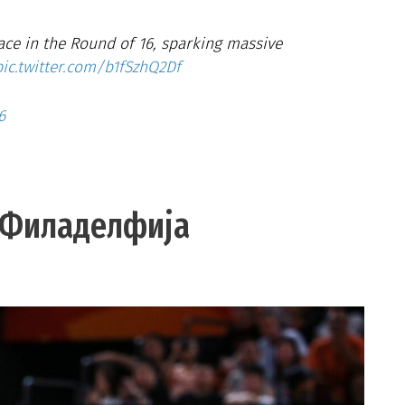
ace in the Round of 16, sparking massive
pic.twitter.com/b1fSzhQ2Df
6
о Филаделфија