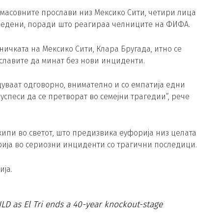
масовните прослави низ Мексико Сити, четири лица
вредени, поради што реагираа челниците на ФИФА.
ничката на Мексико Сити, Клара Бругада, итно се
ославите да минат без нови инциденти.
дуваат одговорно, внимателно и со емпатија едни
 успеси да се претворат во семејни трагедии“, рече
кипи во светот, што предизвика еуфорија низ целата
орија во сериозни инциденти со трагични последици.
ија.
 as El Tri ends a 40-year knockout-stage