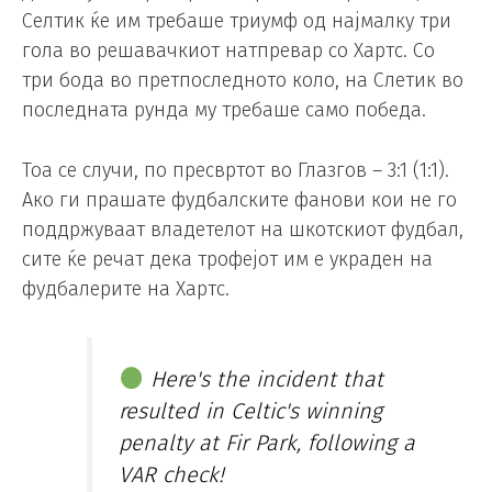
Селтик ќе им требаше триумф од најмалку три
гола во решавачкиот натпревар со Хартс. Со
три бода во претпоследното коло, на Слетик во
последната рунда му требаше само победа.
Тоа се случи, по пресвртот во Глазгов – 3:1 (1:1).
Ако ги прашате фудбалските фанови кои не го
поддржуваат владетелот на шкотскиот фудбал,
сите ќе речат дека трофејот им е украден на
фудбалерите на Хартс.
Here's the incident that
resulted in Celtic's winning
penalty at Fir Park, following a
VAR check!