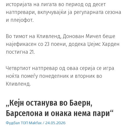
историјата на лигата во период од десет
натпревари, вклучувајќи ја регуларната сезона
и плејофот.
Во тимот на Кливленд, Донован Мичел беше
најефикасен со 23 поени, додека Џејмс Харден
постигна 21.
Четвртиот натпревар од оваа серија се игра
ноќта помеѓу понеделник и вторник во
Кливленд.
„Кејн останува во Баерн,
Барселона и онака нема пари“
Фудбал
ТОП
Makfax
/
24.05.2026