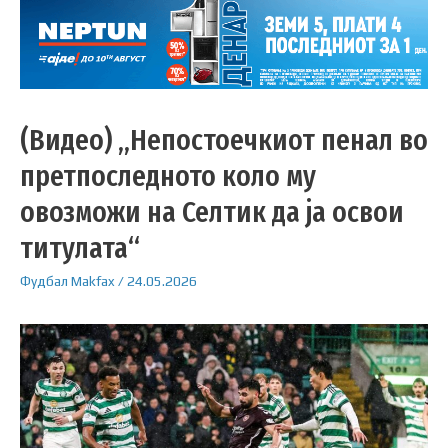
(Видео) „Непостоечкиот пенал во
претпоследното коло му
овозможи на Селтик да ја освои
титулата“
Фудбал
Makfax
/
24.05.2026