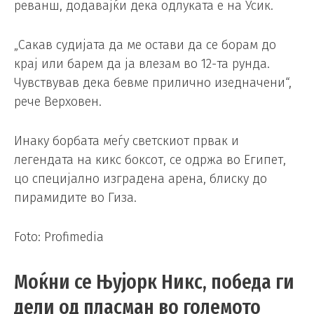
реванш, додавајќи дека одлуката е на Усик.
„Сакав судијата да ме остави да се борам до
крај или барем да ја влезам во 12-та рунда.
Чувствував дека бевме прилично изедначени“,
рече Верховен.
Инаку борбата меѓу светскиот првак и
легендата на кикс боксот, се одржа во Египет,
цо специјално изградена арена, блиску до
пирамидите во Гиза.
Foto: Profimedia
Моќни се Њујорк Никс, победа ги
дели од пласман во големото