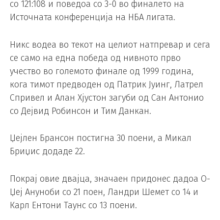
со 121:108 и поведоа со 3-0 во финалето на
Источната конференција на НБА лигата.
Никс водеа во текот на целиот натпревар и сега
се само на една победа од нивното прво
учество во големото финале од 1999 година,
кога тимот предводен од Патрик Јуинг, Латрел
Спривел и Алан Хјустон загуби од Сан Антонио
со Дејвид Робинсон и Тим Данкан.
Џејлен Брансон постигна 30 поени, а Микал
Бриџис додаде 22.
Покрај овие двајца, значаен придонес дадоа О-
Џеј Ануноби со 21 поен, Ландри Шемет со 14 и
Карл Ентони Таунс со 13 поени.