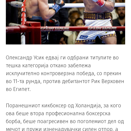
Олександр Усик едвај ги одбрани титулите во
тешка категорија откако забележа
исклучително контроверзна победа, со прекин
во 11-та рунда, против дебитантот Рик Верховен
во Египет.
Поранешниот кикбоксер од Холандија, за кого
ова беше втора професионална боксерска
борба, беше поагресивен во поголемиот дел од
мечот и пружи изненадувачки силен отпор, а