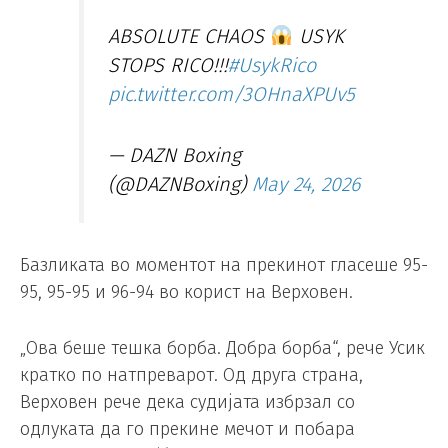
ABSOLUTE CHAOS
USYK
STOPS RICO!!!
#UsykRico
pic.twitter.com/3OHnaXPUv5
— DAZN Boxing
(@DAZNBoxing)
May 24, 2026
Базликата во моментот на прекинот гласеше 95-
95, 95-95 и 96-94 во корист на Верховен.
„Ова беше тешка борба. Добра борба“, рече Усик
кратко по натпреварот. Од друга страна,
Верховен рече дека судијата избрзал со
одлуката да го прекине мечот и побара