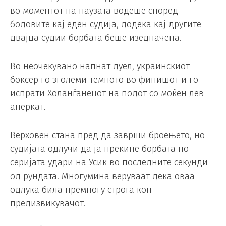
во моментот на паузата водеше според
бодовите кај еден судија, додека кај другите
двајца судии борбата беше изедначена.
Во неочекувано напнат дуел, украинскиот
боксер го зголеми темпото во финишот и го
испрати Холанѓанецот на подот со моќен лев
аперкат.
Верховен стана пред да заврши броењето, но
судијата одлучи да ја прекине борбата по
серијата удари на Усик во последните секунди
од рундата. Многумина веруваат дека оваа
одлука била премногу строга кон
предизвикувачот.