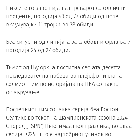
Никсите го завршија натпреварот со одлични
проценти, погодија 43 од 77 обиди од поле,
вклучувајќи 11 тројки во 28 обиди.
Беа сигурни од линијата за слободни фрлања и
погодија 24 од 27 обиди.
Тимот од Њујорк ја постигна својата десетта
последователна победа во плејофот и стана
седмиот тим во историјата на НБА со вакво
оставрување.
Последниот тим со таква серија беа Бостон
Селтикс во текот на шампионската сезона 2024.
Според „ESPN“, Никс имаат кош разлика, во оваа
серија, +225, што е најдобриот учинок во