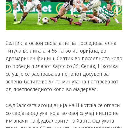
Селтик ја освои својата петта последователна
титула во лигата и 56-та во историјата, во
драмаричен финиш, Селтик во последното коло
го победи лидерот Хартс со 3:1. Сепак, Шкотска
сè уште се расправа за пеналот досуден за
зелено-белите во 97-та минута на натпреварот
од претпоследното коло во Мадервел.
Фудбалската асоцијација на Шкотска се огласи
со својата одлука, која во овој случај ништо не
им значи на фудбалерите на Хартс. Одлуката