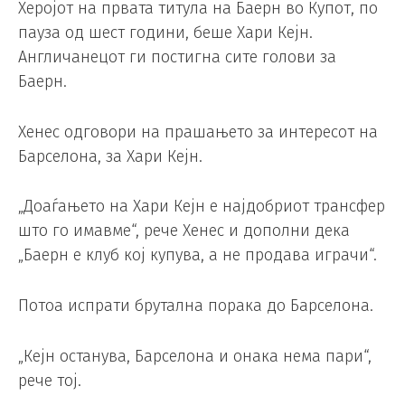
Херојот на првата титула на Баерн во Купот, по
пауза од шест години, беше Хари Кејн.
Англичанецот ги постигна сите голови за
Баерн.
Хенес одговори на прашањето за интересот на
Барселона, за Хари Кејн.
„Доаѓањето на Хари Кејн е најдобриот трансфер
што го имавме“, рече Хенес и дополни дека
„Баерн е клуб кој купува, а не продава играчи“.
Потоа испрати брутална порака до Барселона.
„Кејн останува, Барселона и онака нема пари“,
рече тој.