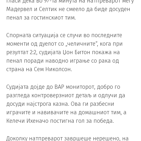
гласи дека во 97-та минута на натпреварот меѓу
Мадервел и Селтик не смеело да биде досуден
пенал за гостинскиот тим.
Спорната ситуација се случи во последните
моменти од дуелот со „челичните“, кога при
резултат 2:2, судијата Џон Битон покажа на
пенал поради наводно играње со рака од
страна на Сем Николсон.
Судијата дојде до ВАР мониторот, добро го
разгледа контроверзниот детаљ и одлучи да
досуди најстрога казна. Ова ги разбесни
играчите и навивачите на домашниот тим, а
Келечи Ихеначо постигна гол за победа.
Доколку натпреварот завршеше нерешено, на