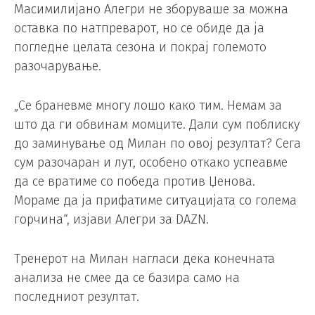
Масимилијано Алегри не зборуваше за можна
оставка по натпреварот, но се обиде да ја
погледне целата сезона и покрај големото
разочарување.
„Се браневме многу лошо како тим. Немам за
што да ги обвинам момците. Дали сум поблиску
до заминување од Милан по овој резултат? Сега
сум разочаран и лут, особено откако успеавме
да се вратиме со победа против Џенова.
Мораме да ја прифатиме ситуацијата со голема
горчина“, изјави Алегри за DAZN.
Тренерот на Милан нагласи дека конечната
анализа не смее да се базира само на
последниот резултат.