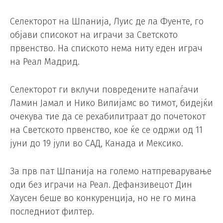
Селекторот на Шпанија, Луис де ла Фуенте, го
објави списокот на играчи за Светското
првенство. На спиското нема ниту еден играч
на Реал Мадрид.
Селекторот ги вклучи повредените напаѓачи
Ламин Јамал ​​и Нико Вилијамс во тимот, бидејќи
очекува тие да се рехабилитраат до почетокот
на Светското првенство, кое ќе се одржи од 11
јуни до 19 јули во САД, Канада и Мексико.
За прв пат Шпанија на големо натпреварување
оди без играчи на Реал. Дефанзивецот Дин
Хаусен беше во конкуренција, но не го мина
последниот филтер.