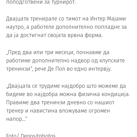
поподготвени за турнирот.
Двајцата тренирале со тимот на Интер Мајами
наутро, а работеле дополнително попладне за
да ја достигнат својата врвна форма.
„Пред два или три месеци, почнавме да
работиме дополнително надвор од клупските
тренинзи“, рече Де Пол во едно интервју.
„Двајцата се трудиме најдобро што можеме да
бидеме во најдобра можна физичка кондиција.
Правиме два тренинзи дневно со нашиот
тренер и навистина вложуваме огромен
напор…“
Foto/ Depositphotos