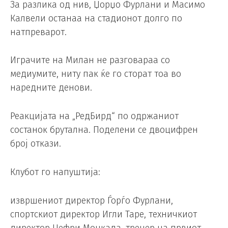
За разлика од нив, Џорџо Фурлани и Масимо
Калвели останаа на стадионот долго по
натпреварот.
Играчите на Милан не разговараа со
медиумите, ниту пак ќе го сторат тоа во
наредните денови.
Реакцијата на „РедБирд“ по одржаниот
состанок брутална. Поделени се двоцифрен
број откази.
Клубот го напуштија:
извршениот директор Ѓорѓо Фурлани,
спортскиот директор Игли Таре, техничкиот
директор Џефри Монкада, тренер на првиот