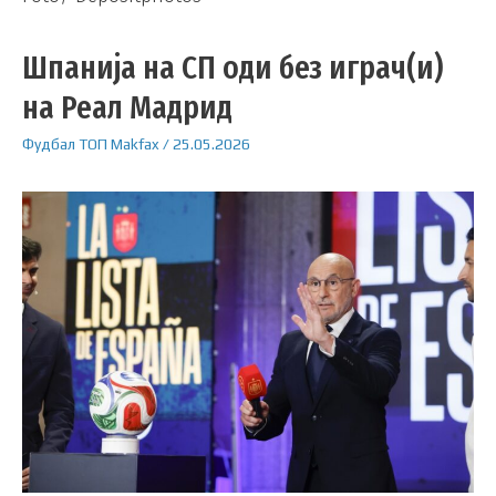
Шпанија на СП оди без играч(и)
на Реал Мадрид
Фудбал
ТОП
Makfax
/
25.05.2026