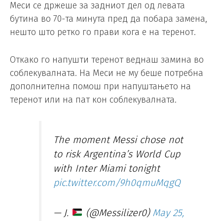
Меси се држеше за задниот дел од левата
бутина во 70-та минута пред да побара замена,
нешто што ретко го прави кога е на теренот.
Откако го напушти теренот веднаш замина во
соблекувалната. На Меси не му беше потребна
дополнителна помош при напуштањето на
теренот или на пат кон соблекувалната.
The moment Messi chose not
to risk Argentina’s World Cup
with Inter Miami tonight
pic.twitter.com/9h0qmuMqgQ
— J.
(@Messilizer0)
May 25,