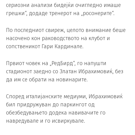
сериозни анализи бидејќи очигледно имаше
грешки“, додаде тренерот на „росонерите“.
По последниот свиреж, целото внимание беше
насочено кон раководството на клубот и
сопственикот Гари Кардинале.
Првиот човек на „РедБирд“, го напушти
стадионот заедно со Златан Ибрахимовиќ, без
да им се обрати на новинарите.
Според италијанските медиуми, Ибрахимовиќ
бил придружуван до паркингот од
обезбедувањето додека навивачите го
навредувале и го исвиркувале.