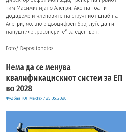
тим Масимилијано Алегри. Ако на тоа ги
додадеме и членовите на стручниот штаб на
Алегри, можно е двоцифрен број луѓе да ги
напуштиле „росонерите“ за еден ден.
Foto/ Depositphotos
Нема да се менува
квалификацискиот систем за ЕП
во 2028
Фудбал
ТОП
Makfax
/
25.05.2026