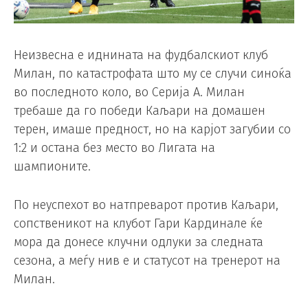
Неизвесна е иднината на фудбалскиот клуб
Милан, по катастрофата што му се случи синоќа
во последното коло, во Серија А. Милан
требаше да го победи Каљари на домашен
терен, имаше предност, но на карјот загубии со
1:2 и остана без место во Лигата на
шампионите.
По неуспехот во натпреварот против Каљари,
сопственикот на клубот Гари Кардинале ќе
мора да донесе клучни одлуки за следната
сезона, а меѓу нив е и статусот на тренерот на
Милан.