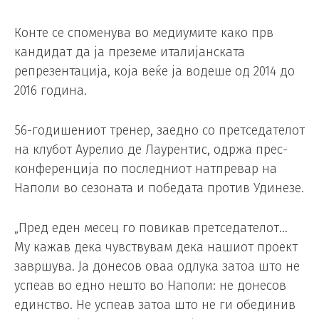
Конте се споменува во медиумите како прв
кандидат да ја преземе италијанската
репрезентација, која веќе ја водеше од 2014 до
2016 година.
56-годишениот тренер, заедно со претседателот
на клубот Аурелио де Лаурентис, одржа прес-
конференција по последниот натпревар на
Наполи во сезоната и победата против Удинезе.
„Пред еден месец го повикав претседателот…
Му кажав дека чувствувам дека нашиот проект
завршува. Ја донесов оваа одлука затоа што не
успеав во едно нешто во Наполи: не донесов
единство. Не успеав затоа што не ги обединив