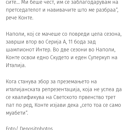
сите… Ми беше чест, им се заблагодарувам на
претседателот и навивачите што ме разбраа“,
рече Конте.
Наполи, кој се мачеше со повреди цела сезона,
заврши втор во Серија А, 11 бода зад
шампионот Интер. Во две сезони во Наполи,
Конте освои едно Скудето и еден Суперкуп на
Италија.
Кога станува збор за преземањето на
италијанската репрезентација, која не успеа да
се квалификува на Светското првенство трет
пат по ред, Конте изјави дека „сето тоа се само
муабети“.
Foto/ Depositphotos