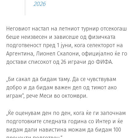
2026
Неговиот настап на летниот турнир отсекогаш
беше неизвесен и зависеше од физичката
подготвеност пред 1 јуни, кога селекторот на
Аргентина, Лионел Скалони, официјално ќе го
достави списокот од 26 играчи до ФИФА.
„Би сакал да бидам таму. Да се ​​чувствувам
добро и да бидам важен дел од тимот ако
играм“, рече Меси во октомври.
„Ќе оценувам ден по ден, кога ќе ги започнам
подготовките следната година со Интер и ќе
видам дали навистина можам да бидам 100
проценти подготвен.“