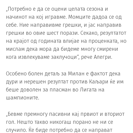
„Потребно е да се оцени целата сезона и
начинот на кој игравме. Момците дадоа се од
себе. Ние направивме грешки, и јас направив
грешки во овие шест порази. Секако, резултатот
на крајот од годината влијае на проценката, но
мислам дека мора да бидеме многу смирени
кога извлекуваме заклучоци“, рече Алегри.
Особено болен детаљ за Милан е фактот дека
дури и нерешен резултат против Каљари ќе им
беше доволен за пласман во Лигата на
шампионите.
„Бевме премногу пасивни кај првиот и вториот
гол. Нешто такво никогаш порано не ни се
случило. Ќе биде потребно да се направат