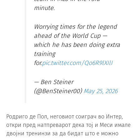
minute.
Worrying times for the legend
ahead of the World Cup —
which he has been doing extra
training
for.
pic.twitter.com/Qo6R9lXIlI
— Ben Steiner
(@BenSteiner00)
May 25, 2026
Родриго де Пол, неговиот соиграч во Интер,
откри пред натпреварот дека тој и Меси имале
двојни тренинзи за да бидат што е можно