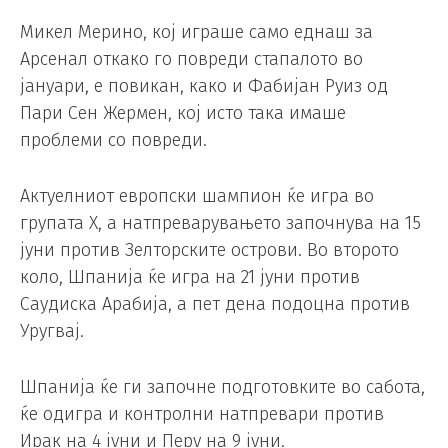
Микел Мерино, кој играше само еднаш за
Арсенал откако го повреди стапалото во
јануари, е повикан, како и Фабијан Руиз од
Пари Сен Жермен, кој исто така имаше
проблеми со повреди.
Актуелниот европски шампион ќе игра во
групата Х, а натпреварувањето започнува на 15
јуни против Зелторските острови. Во второто
коло, Шпанија ќе игра на 21 јуни против
Саудиска Арабија, а пет дена подоцна против
Уругвај.
Шпанија ќе ги започне подготовките во сабота,
ќе одигра и контролни натпревари против
Ирак на 4 јуни и Перу на 9 јуни.