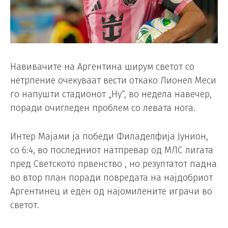
Навивачите на Аргентина ширум светот со
нетрпение очекуваат вести откако Лионел Меси
го напушти стадионот „Ну“, во недела навечер,
поради очигледен проблем со левата нога.
Интер Мајами ја победи Филаделфија Јунион,
со 6:4, во последниот натпревар од МЛС лигата
пред Светското првенство , но резултатот падна
во втор план поради повредата на најдобриот
Аргентинец и еден од најомилените играчи во
светот.