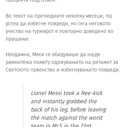
Во текот на претходните неколку месеци, тој
успеа да избегне повреди, но сега неговото
учество на турнирот е повторно доведено во
прашање.
Неодамна, Меси се обидуваше да најде
рамнотежа помеѓу одржувањето на ритамот за
Светското првенство и избегнувањето повреди.
Lionel Messi took a free-kick
and instantly grabbed the
back of his leg, before leaving
the match against the worst
team in MLS in the 73rd