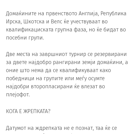
Домаќините на првенството Англија, Република
Ирска, Шкотска и Велс ќе учествуваат во
квалификациската групна фаза, но ќе бидат во
посебни групи.
Две места на завршниот турнир се резервирани
за двете најдобро рангирани земји домаќини, а
оние што нема да се квалификуваат како
победници на групите или меѓу осумте
најдобри второпласирани ќе влезат во
плејофот.
КОГА Е ЖРЕПКАТА?
Датумот на ждрепката не е познат, таа ќе се