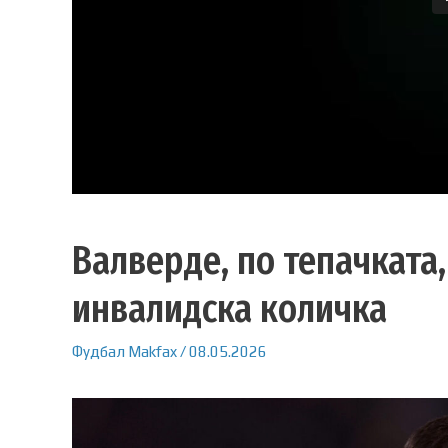
Валверде, по тепачката,
инвалидска количка
Фудбал
Makfax
/
08.05.2026