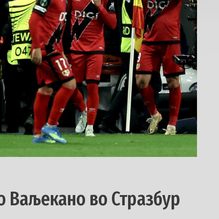
јо Ваљекано во Стразбур