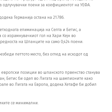
ја одлучувачки поени за коефициентот на УЕФА.
додека Германија остана на 21.786.
тходната елиминација на Селта и Бетис, а
со израмнувачкиот гол на Хари Кејн во
предноста на Шпанците на само 0,424 поени.
езбеди петтото место, без оглед на исходот од
а европски позиции во шпанското првенство станува
н, Бетис би одел во Лигата на шампионите како
рале во Лигата на Европа, додека Хетафе би добил
иките се минимални.