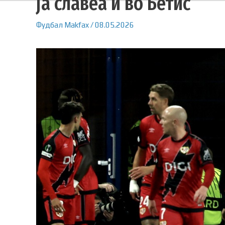
ја славеа и во Бетис
Фудбал
Makfax
/
08.05.2026