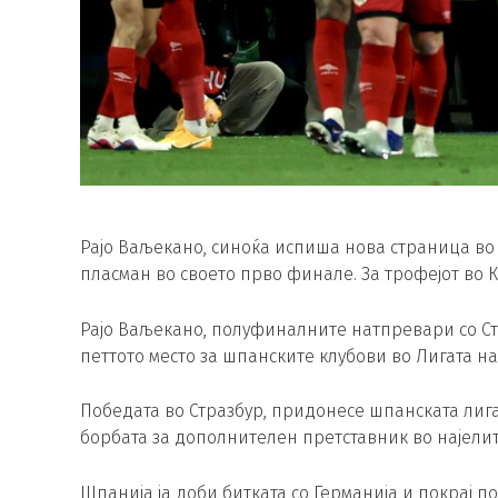
Рајо Ваљекано, синоќа испиша нова страница во 
пласман во своето прво финале. За трофејот во 
Рајо Ваљекано, полуфиналните натпревари со Страз
петтото место за шпанските клубови во Лигата н
Победата во Стразбур, придонесе шпанската лиг
борбата за дополнителен претставник во најели
Шпанија ја доби битката со Германија и покрај по