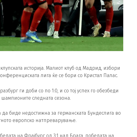
клупската историја. Малиот клуб од Мадрид, избори
Конференциската лига ќе се бори со Кристал Палас.
бург ги доби со по 1:0, и со тој успех го обезбеди
а шампионите следната сезона.
а да биде недостижна за германската Бундеслига во
тното европско натпреварување.
бедата на Фрајбург од 3:1 над Брага, победата на