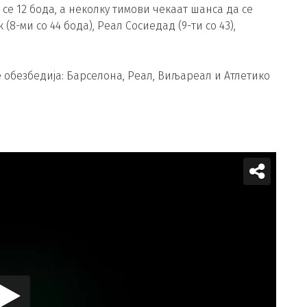
 се 12 бода, а неколку тимови чекаат шанса да се
8-ми со 44 бода), Реал Сосиедад (9-ти со 43),
е обезбедија: Барселона, Реал, Виљареал и Атлетико