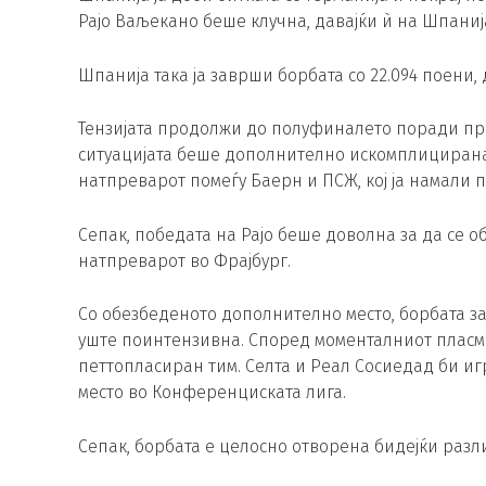
Рајо Ваљекано беше клучна, давајќи ѝ на Шпани
Шпанија така ја заврши борбата со 22.094 поени, 
Тензијата продолжи до полуфиналето поради пре
ситуацијата беше дополнително искомплицирана 
натпреварот помеѓу Баерн и ПСЖ, кој ја намали 
Сепак, победата на Рајо беше доволна за да се об
натпреварот во Фрајбург.
Со обезбеденото дополнително место, борбата з
уште поинтензивна. Според моменталниот пласма
петтопласиран тим. Селта и Реал Сосиедад би иг
место во Конференциската лига.
Сепак, борбата е целосно отворена бидејќи разл