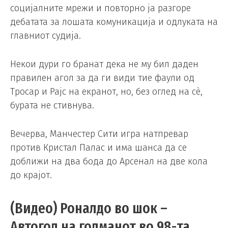
социјалните мрежи и повторно ја разгоре
дебатата за лошата комуникација и одлуката на
главниот судија.
Некои дури го бранат дека не му бил даден
правилен агол за да ги види тие фаули од
Тросар и Рајс на екранот, но, без оглед на сè,
бурата не стивнува.
Вечерва, Манчестер Сити игра натпревар
против Кристал Палас и има шанса да се
доближи на два бода до Арсенал на две кола
до крајот.
(Видео) Роналдо во шок –
Автогол на голманот во 98-та