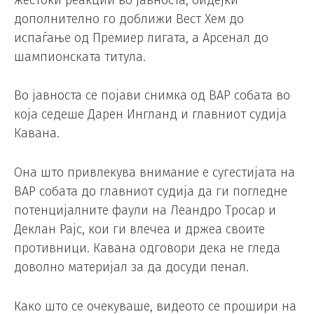
дополнително го доближи Вест Хем до
испаѓање од Премиер лигата, а Арсенал до
шампионската титула.
Во јавноста се појави снимка од ВАР собата во
која седеше Дарен Ингланд и главниот судија
Кавана.
Она што привлекува внимание е сугестијата на
ВАР собата до главниот судија да ги погледне
потенцијалните фаули на Леандро Тросар и
Деклан Рајс, кои ги влечеа и држеа своите
противници. Кавана одговори дека не гледа
доволно материјал за да досуди пенал.
Како што се очекуваше, видеото се прошири на