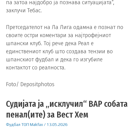
па затоа најдобро ја познава ситуацијата“,
заклучи Тебас.
Претседателот на Ла Лига одамна е познат по
своите остри коментари за најтрофејниот
шпански клуб. Тој рече дека Реал е
единствениот клуб што создава тензии во
шпанскиот фудбал и дека го изгубиле
контактот со реалноста.
Foto/ Depositphotos
Судијата ја „исклучил“ ВАР собата
пенал(ите) за Вест Хем
Фудбал
ТОП
Makfax
/
13.05.2026