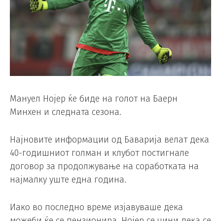
Мануел Нојер ќе биде на голот на Баерн
Минхен и следната сезона.
Најновите информации од Баварија велат дека
40-годишниот голман и клубот постигнале
договор за продолжување на соработката на
најмалку уште една година.
Иако во последно време изјавуваше дека
можеби ќе се пензионира, Нојер се чини дека се