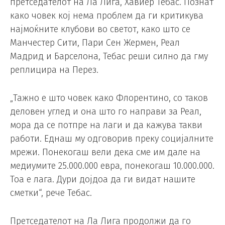
претседателот на Ла Лига, Хавиер Тебас. Познат
како човек кој нема проблем да ги критикува
најмоќните клубови во светот, како што се
Манчестер Сити, Пари Сен Жермен, Реал
Мадрид и Барселона, Тебас реши силно да гму
реплицира на Перез.
„Тажно е што човек како Флорентино, со таков
деловен углед и она што го направи за Реал,
мора да се потпре на лаги и да кажува такви
работи. Еднаш му одговорив преку социјалните
мрежи. Понекогаш вели дека сме им дале на
медиумите 25.000.000 евра, понекогаш 10.000.000.
Тоа е лага. Дури дојдоа да ги видат нашите
сметки“, рече Тебас.
Претседателот на Ла Лига продолжи да го