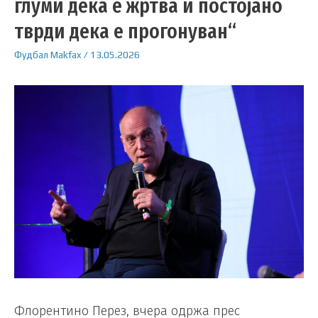
глуми дека е жртва и постојано
тврди дека е прогонуван“
Фудбал
Makfax
/
13.05.2026
Флорентино Перез, вчера одржа прес