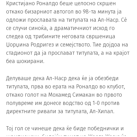
Кристијано Роналдо беше целосно скршен
откако бизарниот автогол во 98-та минута ја
одложи прославата на титулата на Ал-Наср. Сè
се случи синоќа, а драматичниот исход го
следеа од трибините неговата свршеница
Џорџина Родригез и семејството. Тие дојдоа на
стадионот да ја прослават титулата, а на крајот
беа шокирани.
Делуваше дека Ал-Наср дека ќе ја обезбеди
титулата, прва во ерата на Роналдо во клубот,
откако голот на Мохамед Симакан во првото
полувреме им донесе водство од 1-0 против
директните ривали за титулата, Ал-Хилал.
Тој гол се чинеше дека ќе биде победнички и
шампионски, бидејќи тимот на Жорге Жесус ќе