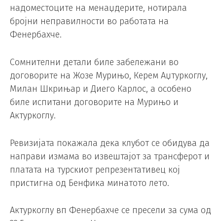
надоместоците на менаџдерите, нотирала
бројни неправилности во работата на
Фенербахче.
Сомнителни детали биле забележани во
договорите на Жозе Мурињо, Керем Аџтуркоглу,
Милан Шкрињар и Диего Карлос, а особено
биле испитани договорите на Мурињо и
Актуркоглу.
Ревизијата покажала дека клубот се обидува да
направи измама во извештајот за трансферот и
платата на турскиот репрезентативец кој
пристигна од Бенфика минатото лето.
Актуркоглу вп Фенербахче се пресели за сума од