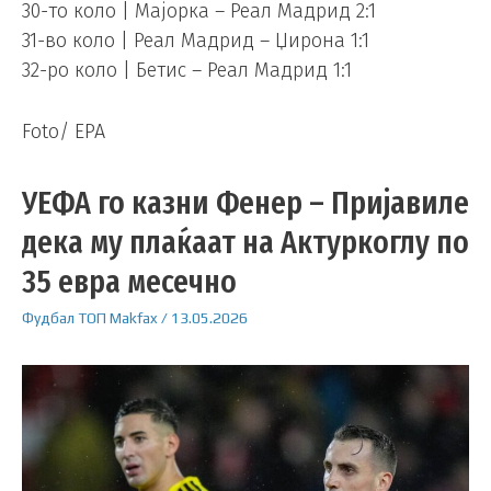
30-то коло | Мајорка – Реал Мадрид 2:1
31-во коло | Реал Мадрид – Џирона 1:1
32-ро коло | Бетис – Реал Мадрид 1:1
Foto/ EPA
УЕФА го казни Фенер – Пријавиле
дека му плаќаат на Актуркоглу по
35 евра месечно
Фудбал
ТОП
Makfax
/
13.05.2026