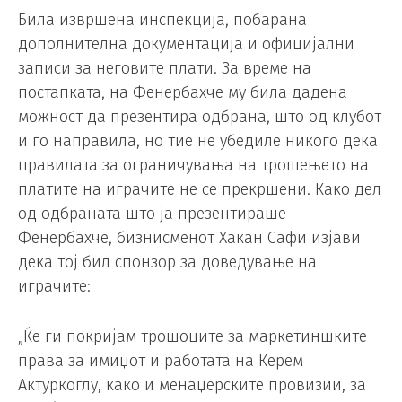
Била извршена инспекција, побарана
дополнителна документација и официјални
записи за неговите плати. За време на
постапката, на Фенербахче му била дадена
можност да презентира одбрана, што од клубот
и го направила, но тие не убедиле никого дека
правилата за ограничувања на трошењето на
платите на играчите не се прекршени. Како дел
од одбраната што ја презентираше
Фенербахче, бизнисменот Хакан Сафи изјави
дека тој бил спонзор за доведување на
играчите:
„Ќе ги покријам трошоците за маркетиншките
права за имиџот и работата на Керем
Актуркоглу, како и менаџерските провизии, за