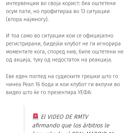
интервенции во своја корист: беа оштетени
осум пати, но профитираа во 13 ситуации
(втора најмногу).
И тоа само во ситуации кои се официјално
регистрирани, бидејќи клубот не ги игнорира
моментите кога, според нив, биле оштетени не
од акција, туку од недостаток на реакција.
Еве еден поглед на судиските грешки што го
чинеа Реал 16 бода и кои клубот ги вклучи во
видео што ќе го презентира УЕФА:
El VIDEO DE RMTV
afirmando que los árbitros le