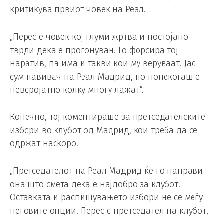
критикува првиот човек на Реал.
„Перес е човек кој глуми жртва и постојано
тврди дека е прогонуван. Го форсира тој
наратив, па има и такви кои му веруваат. Јас
сум навивач на Реал Мадрид, но понекогаш е
неверојатно колку многу лажат“.
Конечно, тој коментираше за претседателските
избори во клубот од Мадрид, кои треба да се
одржат наскоро.
„Претседателот на Реал Мадрид ќе го направи
она што смета дека е најдобро за клубот.
Оставката и распишувањето избори не се меѓу
неговите опции. Перес е претседател на клубот,