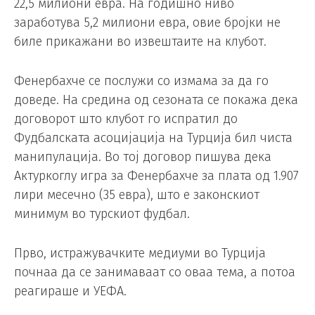
22,5 милиони евра. На годишно ниво
заработува 5,2 милиони евра, овие бројки не
биле прикажани во извештаите на клубот.
Фенербахче се послужи со измама за да го
доведе. На средина од сезоната се покажа дека
договорот што клубот го испратил до
Фудбалската асоцијација на Турција бил чиста
манипулација. Во тој договор пишува дека
Актуркоглу игра за Фенербахче за плата од 1.907
лири месечно (35 евра), што е законскиот
минимум во турскиот фудбал.
Прво, истражувачките медиуми во Турција
почнаа да се занимаваат со оваа тема, а потоа
реагираше и УЕФА.