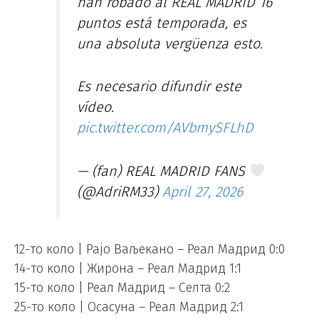
han robado al REAL MADRID 16
puntos está temporada, es
una absoluta vergüenza esto.
Es necesario difundir este
vídeo.
pic.twitter.com/AVbmySFLhD
— (fan) REAL MADRID FANS
(@AdriRM33)
April 27, 2026
12-то коло | Рајо Ваљекано – Реал Мадрид 0:0
14-то коло | Жирона – Реал Мадрид 1:1
15-то коло | Реал Мадрид – Селта 0:2
25-то коло | Осасуна – Реал Мадрид 2:1