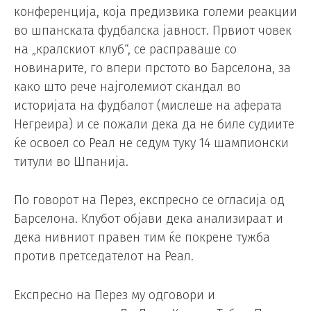
конференција, која предизвика големи реакции
во шпанската фудбалска јавност. Првиот човек
на „кралскиот клуб“, се расправаше со
новинарите, го впери прстото во Барселона, за
како што рече најголемиот скандал во
историјата на фудбалот (мислеше на аферата
Негреира) и се пожали дека да не биле судиите
ќе освоел со Реал не седум туку 14 шампионски
титули во Шпанија.
По говорот на Перез, експресно се огласија од
Барселона. Клубот објави дека анализираат и
дека нивниот правен тим ќе покрене тужба
против претседателот на Реал.
Експресно на Перез му одговори и