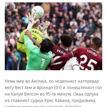
Нема мир во Англија, по неделниот натпревар
меѓу Вест Хем и Арсенал (0:1) и поништениот гол
на Калум Вилсон во 95-та минута. Оваа одлука
на главниот судија Крис Кавана, предизвика
жестоки реакции во јавноста, бидејќи