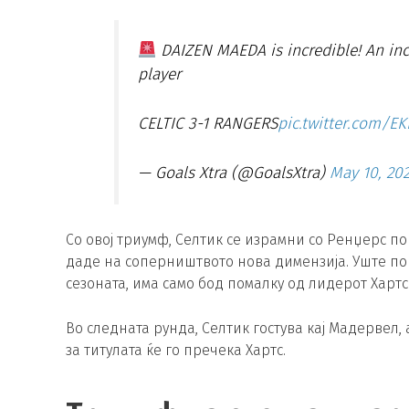
DAIZEN MAEDA is incredible! An incr
player
CELTIC 3-1 RANGERS
pic.twitter.com/EK
— Goals Xtra (@GoalsXtra)
May 10, 20
Со овој триумф, Селтик се израмни со Ренџерс по
даде на соперништвото нова димензија. Уште пов
сезоната, има само бод помалку од лидерот Хартс
Во следната рунда, Селтик гостува кај Мадервел,
за титулата ќе го пречека Хартс.