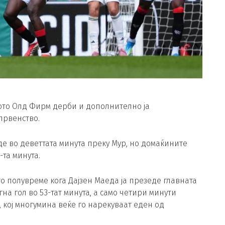
ното Олд Фирм дерби и дополнително ја
првенство.
е во деветтата минута преку Мур, но домаќините
3-та минута.
о полувреме кога Дајзен Маеда ја презеде главната
на гол во 53-тат минута, а само четири минути
 кој многумина веќе го нарекуваат еден од