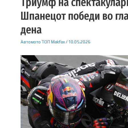
Триумф на спектакулар
Шпанецот победи во гла
дена
Автомото
ТОП
Makfax
/
10.05.2026