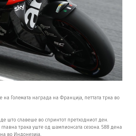
 на Големата награда на Франција, петтата трка во
де што славеше во спринтот претходниот ден.
о главна трака уште од шампионсата сезона. 588 дена
на во Индонезија.