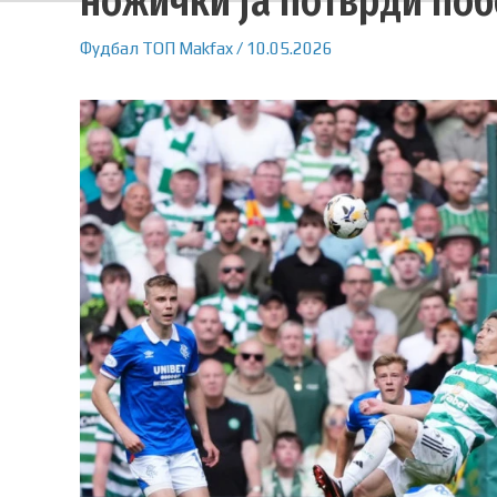
ножички ја потврди поб
Фудбал
ТОП
Makfax
/
10.05.2026