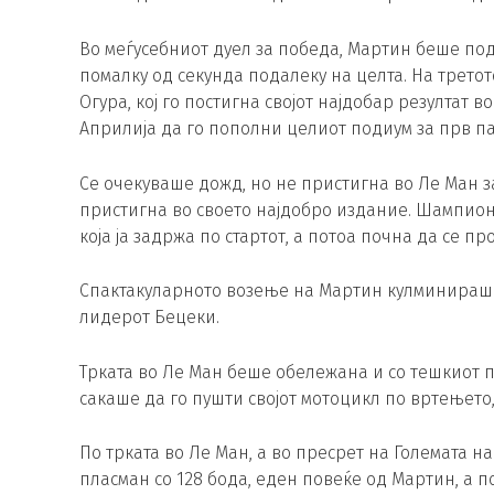
Во меѓусебниот дуел за победа, Мартин беше под
помалку од секунда подалеку на целта. На третот
Огура, кој го постигна својот најдобар резултат 
Априлија да го пополни целиот подиум за прв пат
Се очекуваше дожд, но не пристигна во Ле Ман за
пристигна во своето најдобро издание. Шампионо
која ја задржа по стартот, а потоа почна да се п
Спактакуларното возење на Мартин кулминираше во
лидерот Бецеки.
Трката во Ле Ман беше обележана и со тешкиот па
сакаше да го пушти својот мотоцикл по вртењето,
По трката во Ле Ман, а во пресрет на Големата 
пласман со 128 бода, еден повеќе од Мартин, а п