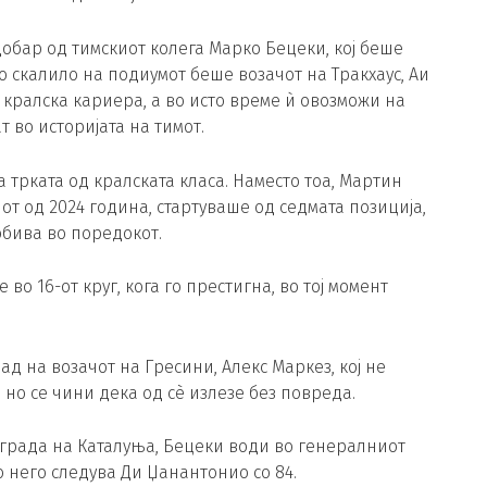
обар од тимскиот колега Марко Бецеки, кој беше
о скалило на подиумот беше возачот на Тракхаус, Аи
во кралска кариера, а во исто време ѝ овозможи на
 во историјата на тимот.
 трката од кралската класа. Наместо тоа, Мартин
т од 2024 година, стартуваше од седмата позиција,
робива во поредокот.
 16-от круг, кога го престигна, во тој момент
д на возачот на Гресини, Алекс Маркез, кој не
 но се чини дека од сè излезе без повреда.
награда на Каталуња, Бецеки води во генералниот
о него следува Ди Џанантонио со 84.