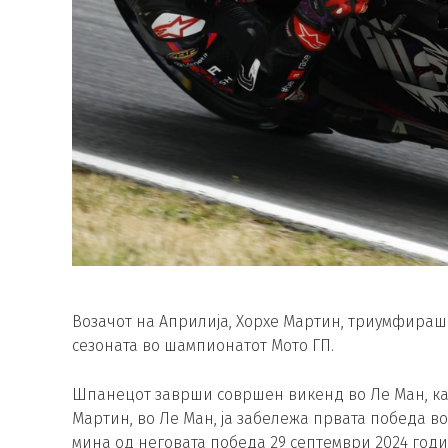
Возачот на Априлија, Хорхе Мартин, триумфираше
сезоната во шампионатот Мото ГП.
Шпанецот заврши совршен викенд во Ле Ман, ка
Мартин, во Ле Ман, ја забележа првата победа в
мина од неговата победа 29 септември 2024 годи