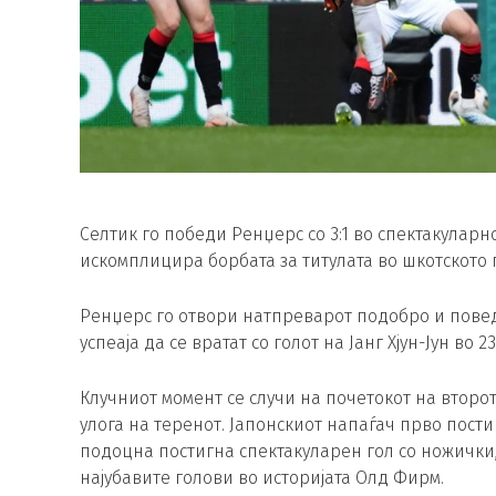
Селтик го победи Ренџерс со 3:1 во спектакулар
искомплицира борбата за титулата во шкотското 
Ренџерс го отвори натпреварот подобро и повед
успеаја да се вратат со голот на Јанг Хјун-Јун во 2
Клучниот момент се случи на почетокот на второт
улога на теренот. Јапонскиот напаѓач прво постиг
подоцна постигна спектакуларен гол со ножички,
најубавите голови во историјата Олд Фирм.