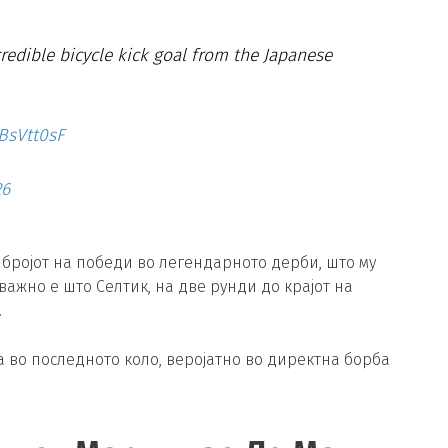
edible bicycle kick goal from the Japanese
BsVtt0sF
26
 бројот на победи во легендарното дерби, што му
ажно е што Селтик, на две рунди до крајот на
.
 а во последното коло, веројатно во директна борба