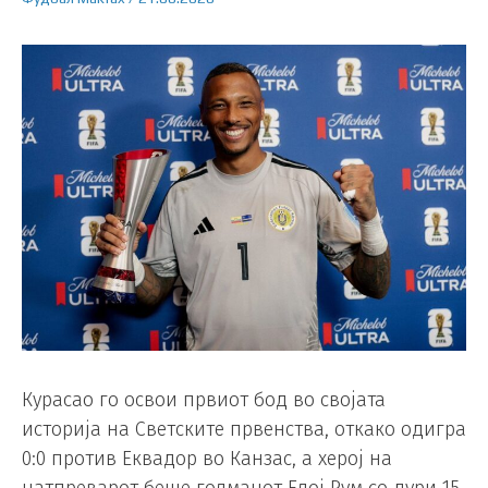
Курасао го освои првиот бод во својата
историја на Светските првенства, откако одигра
0:0 против Еквадор во Канзас, а херој на