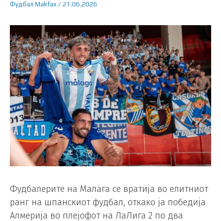
Фудбал
Makfax
/
21.06.2026
Фудбалерите на Малага се вратија во елитниот
ранг на шпанскиот фудбал, откако ја победија
Алмерија во плејофот на ЛаЛига 2 по два