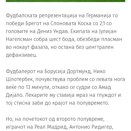
Фудбалската репрезентација на Германија го
победи Брегот на Слоновата Коска со 2:1 со
головите на Дениз Ундав. Екипата на Јулијан
Нагелсман собра шест бода, обезбеди пласман
во нокаут фазата, но остана без ценгтрален
дефанзивец.
Фудбалерот на Борусија Дортмунд, Нико
Шлотербек, почувствува проблем со левата нога
веќе по 13 минути, откако се судри со Амад
Дијало. Лекарите му ставија мраз на глуждот и
тој стисна заби до крајот на полувремето.
Но, на почетокот од второто полувреме,
играчот на Реал Мадрид, Антонио Ридигер,