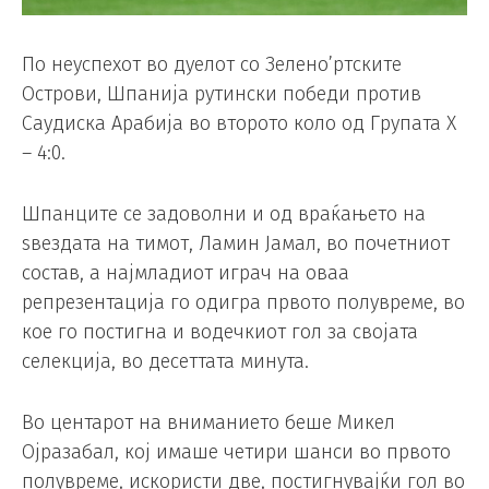
По неуспехот во дуелот со Зелено’ртските
Острови, Шпанија рутински победи против
Саудиска Арабија во второто коло од Групата Х
– 4:0.
Шпанците се задоволни и од враќањето на
ѕвездата на тимот, Ламин Јамал, во почетниот
состав, а најмладиот играч на оваа
репрезентација го одигра првото полувреме, во
кое го постигна и водечкиот гол за својата
селекција, во десеттата минута.
Во центарот на вниманието беше Микел
Ојразабал, кој имаше четири шанси во првото
полувреме, искористи две, постигнувајќи гол во