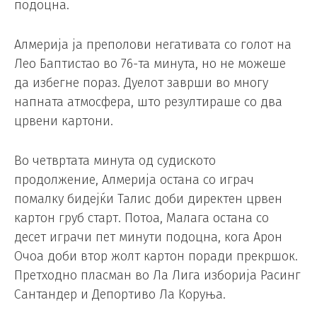
подоцна.
Алмерија ја преполови негативата со голот на
Лео Баптистао во 76-та минута, но не можеше
да избегне пораз. Дуелот заврши во многу
напната атмосфера, што резултираше со два
црвени картони.
Во четвртата минута од судиското
продолжение, Алмерија остана со играч
помалку бидејќи Талис доби директен црвен
картон груб старт. Потоа, Малага остана со
десет играчи пет минути подоцна, кога Арон
Очоа доби втор жолт картон поради прекршок.
Претходно пласман во Ла Лига изборија Расинг
Сантандер и Депортиво Ла Коруња.