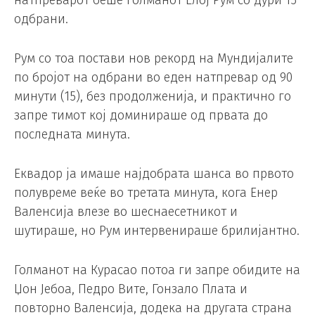
натпреварот беше голманот Елој Рум со дури 15
одбрани.
Рум со тоа постави нов рекорд на Мундијалите
по бројот на одбрани во еден натпревар од 90
минути (15), без продолженија, и практично го
запре тимот кој доминираше од првата до
последната минута.
Еквадор ја имаше најдобрата шанса во првото
полувреме веќе во третата минута, кога Енер
Валенсија влезе во шеснаесетникот и
шутираше, но Рум интервенираше брилијантно.
Голманот на Курасао потоа ги запре обидите на
Џон Јебоа, Педро Вите, Гонзало Плата и
повторно Валенсија, додека на другата страна