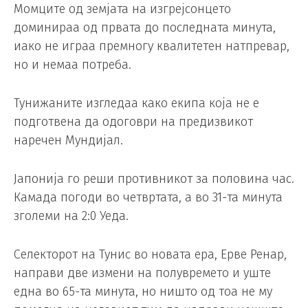
Момците од земјата на изгрејсонцето
доминираа од првата до последната минута,
иако не играа премногу квалитетен натпревар,
но и немаа потреба.
Тунижаните изгледаа како екипа која не е
подготвена да одоговри на предизвикот
наречен Мундијал.
Јапонија го реши противникот за половина час.
Камада погоди во четвртата, а во 31-та минута
зголеми на 2:0 Уеда.
Селекторот на Тунис во новата ера, Ерве Ренар,
направи две измени на полувремето и уште
една во 65-та минута, но ништо од тоа не му