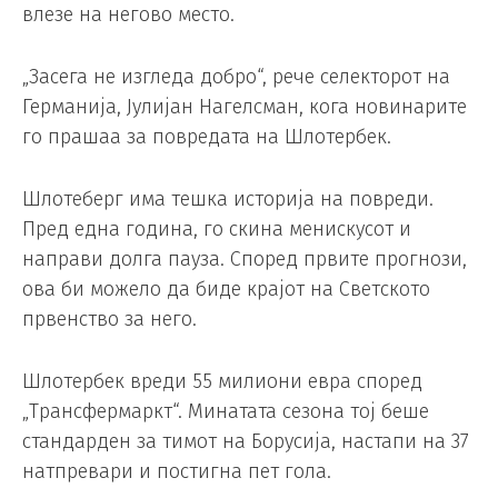
влезе на негово место.
„Засега не изгледа добро“, рече селекторот на
Германија, Јулијан Нагелсман, кога новинарите
го прашаа за повредата на Шлотербек.
Шлотеберг има тешка историја на повреди.
Пред една година, го скина менискусот и
направи долга пауза. Според првите прогнози,
ова би можело да биде крајот на Светското
првенство за него.
Шлотербек вреди 55 милиони евра според
„Трансфермаркт“. Минатата сезона тој беше
стандарден за тимот на Борусија, настапи на 37
натпревари и постигна пет гола.