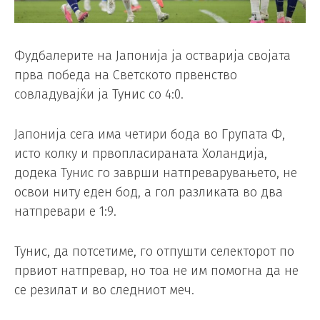
Фудбалерите на Јапонија ја остварија својата
прва победа на Светското првенство
совладувајќи ја Тунис со 4:0.
Јапонија сега има четири бода во Групата Ф,
исто колку и првопласираната Холандија,
додека Тунис го заврши натпреварувањето, не
освои ниту еден бод, а гол разликата во два
натпревари е 1:9.
Тунис, да потсетиме, го отпушти селекторот по
првиот натпревар, но тоа не им помогна да не
се резилат и во следниот меч.