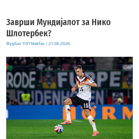
Заврши Мундијалот за Нико
Шлотербек?
Фудбал
ТОП
Makfax
/
21.06.2026