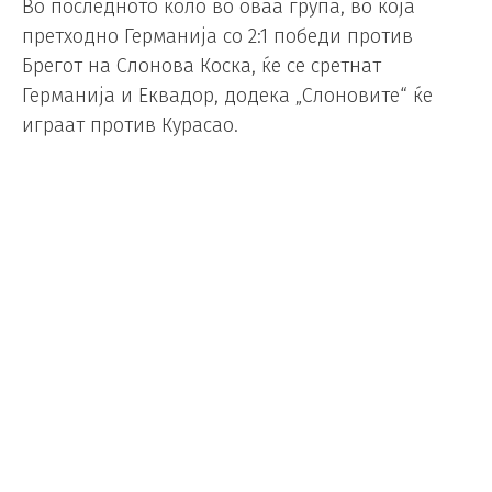
Во последното коло во оваа група, во која
претходно Германија со 2:1 победи против
Брегот на Слонова Коска, ќе се сретнат
Германија и Еквадор, додека „Слоновите“ ќе
играат против Курасао.