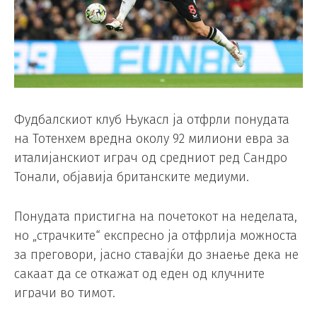
Фудбалскиот клуб Њукасл ја отфрли понудата
на Тотенхем вредна околу 92 милиони евра за
италијанскиот играч од средниот ред Сандро
Тонали, објавија британските медиуми.
Понудата пристигна на почетокот на неделата,
но „страчките“ експресно ја отфрлија можноста
за преговори, јасно ставајќи до знаење дека не
сакаат да се откажат од еден од клучните
играчи во тимот.