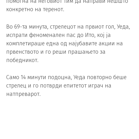
помогна на неговиот тим да направи нешшто
конкретно на теренот.
Во 69-та минута, стрелецот на првиот гол, Уеда,
испрати феноменален пас до Ито, кој ја
комплетираше една од најубавите акции на
првенството и го реши прашањето за
победникот.
Само 14 минути подоцна, Уеда повторно беше
стрелец и го потврди епитетот играч на
натпреварот.