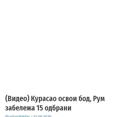
(Видео) Курасао освои бод, Рум
забележа 15 одбрани
Фудбал
Makfax
/
21.06.2026