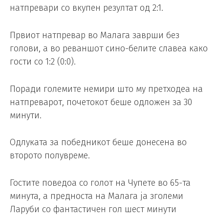
натпревари со вкупен резултат од 2:1.
Првиот натпревар во Малага заврши без
голови, а во реваншот сино-белите славеа како
гости со 1:2 (0:0).
Поради големите немири што му претходеа на
натпреварот, почетокот беше одложен за 30
минути.
Одлуката за победникот беше донесена во
второто полувреме.
Гостите поведоа со голот на Чупете во 65-та
минута, а предноста на Малага ја зголеми
Ларуби со фантастичен гол шест минути