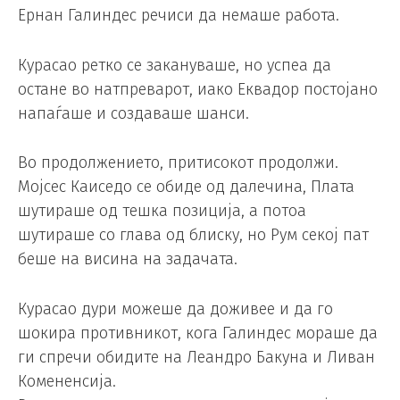
Ернан Галиндес речиси да немаше работа.
Курасао ретко се закануваше, но успеа да
остане во натпреварот, иако Еквадор постојано
напаѓаше и создаваше шанси.
Во продолжението, притисокот продолжи.
Мојсес Каиседо се обиде од далечина, Плата
шутираше од тешка позиција, а потоа
шутираше со глава од блиску, но Рум секој пат
беше на висина на задачата.
Курасао дури можеше да доживее и да го
шокира противникот, кога Галиндес мораше да
ги спречи обидите на Леандро Бакуна и Ливан
Комененсија.