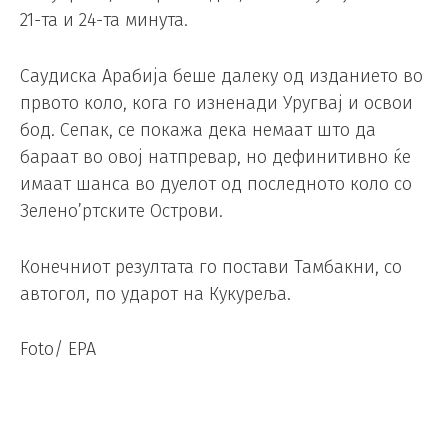
21-та и 24-та минута.
Саудиска Арабија беше далеку од изданието во
првото коло, кога го изненади Уругвај и освои
бод. Сепак, се покажа дека немаат што да
бараат во овој натпревар, но дефинитивно ќе
имаат шанса во дуелот од последното коло со
Зелено’ртските Острови.
Конечниот резултата го постави Тамбакни, со
автогол, по ударот на Кукуреља.
Foto/ EPA