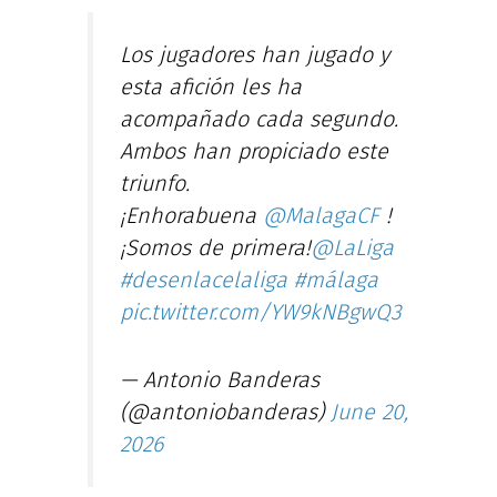
Los jugadores han jugado y
esta afición les ha
acompañado cada segundo.
Ambos han propiciado este
triunfo.
¡Enhorabuena
@MalagaCF
!
¡Somos de primera!
@LaLiga
#desenlacelaliga
#málaga
pic.twitter.com/YW9kNBgwQ3
— Antonio Banderas
(@antoniobanderas)
June 20,
2026