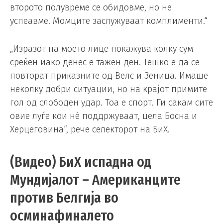
второто полувреме се обидовме, но не
успеавме. Момците заслужуваат комплименти.“
„Изразот на моето лице покажува колку сум
среќен иако денес е тажен ден. Тешко е да се
повторат приказните од Велс и Зеница. Имаше
неколку добри ситуации, но на крајот примите
гол од слободен удар. Тоа е спорт. Ги сакам сите
овие луѓе кои нè поддржуваат, цела Босна и
Херцеговина“, рече селекторот на БиХ.
(Видео) БиХ испадна од
Мундијалот – Американците
против Белгија во
осминафиналето