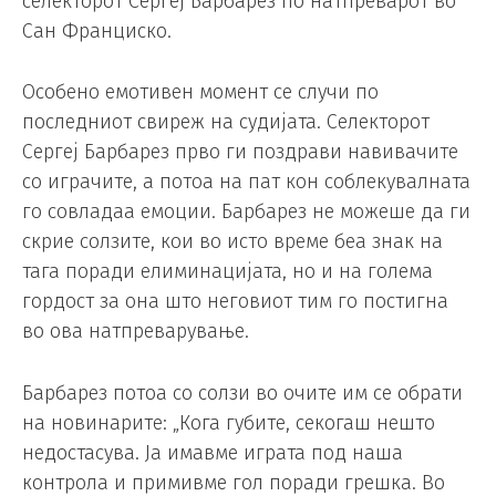
селекторот Сергеј Барбарез по натпреварот во
Сан Франциско.
Особено емотивен момент се случи по
последниот свиреж на судијата. Селекторот
Сергеј Барбарез прво ги поздрави навивачите
со играчите, а потоа на пат кон соблекувалната
го совладаа емоции. Барбарез не можеше да ги
скрие солзите, кои во исто време беа знак на
тага поради елиминацијата, но и на голема
гордост за она што неговиот тим го постигна
во ова натпреварување.
Барбарез потоа со солзи во очите им се обрати
на новинарите: „Кога губите, секогаш нешто
недостасува. Ја имавме играта под наша
контрола и примивме гол поради грешка. Во