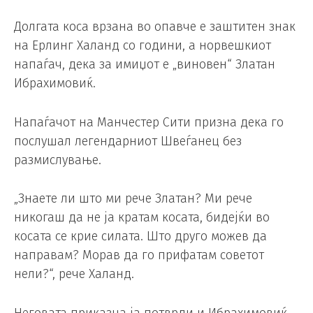
Долгата коса врзана во опавче е заштитен знак
на Ерлинг Халанд со години, а норвешкиот
напаѓач, дека за имиџот е „виновен“ Златан
Ибрахимовиќ.
Напаѓачот на Манчестер Сити призна дека го
послушал легендарниот Швеѓанец без
размислување.
„Знаете ли што ми рече Златан? Ми рече
никогаш да не ја кратам косата, бидејќи во
косата се крие силата. Што друго можев да
направам? Морав да го прифатам советот
нели?“, рече Халанд.