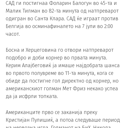
САД ги постигнаа Фоларин Балогун во 45-та и
Малик Тилман во 82-та минута од натпреварот
одигран во Санта Клара. САД ќе играат против
Белгија во осминафиналето на 7 јули во 2:00
часот.
Босна и Херцеговина го отвори натпреварот
подобро и доби корнер во првата минута.
Керим Алајбеговиќ ја имаше најдобрата шанса
во првото полувреме во 11-та минута, кога се
обиде да постигне гол директно од корнер, но
американскиот голман Мет Фриз некако успеа
да ја исфрли топката.
Американците прво се заканија преку
Кристијан Пулишиќ, а потоа следуваше период
на нервозна игра. Голманот на БиХ, Никола