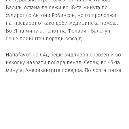
Васиљ, остана да лежи во 18-та минута по
судирот со Антони Робинсон, но го продолжи
натпреварот откако доби медицинска помош.
Во 31-та минута, голот на Фоларин Балогун
беше поништен поради офсајд.
Напаѓачот на САД беше видливо нервозен и во
неколку наврати побара пенал. Сепак, во 45-та
минута, Американците поведоа. По долга топка,
Стјепан Радељиќ, лошо јја одби топката, таа
удри во петицата на Тарик Мухаремовиќ се
одби до Балогун, кој постигна гол за 1:0. Во
долгото продолжение, Балогун ја погоди и
гредата.
Второто полувреме започна со лоши вести за