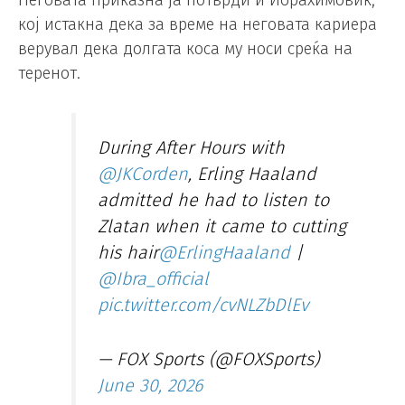
Неговата приказна ја потврди и Ибрахимовиќ,
кој истакна дека за време на неговата кариера
верувал дека долгата коса му носи среќа на
теренот.
During After Hours with
@JKCorden
, Erling Haaland
admitted he had to listen to
Zlatan when it came to cutting
his hair
@ErlingHaaland
|
@Ibra_official
pic.twitter.com/cvNLZbDlEv
— FOX Sports (@FOXSports)
June 30, 2026