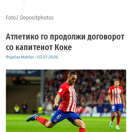
Foto/ Depositphotos
Атлетико го продолжи договорот
со капитенот Коке
Фудбал
Makfax
/
02.07.2026