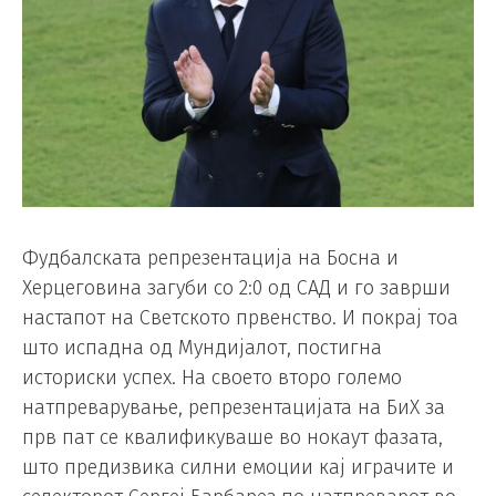
Фудбалската репрезентација на Босна и
Херцеговина загуби со 2:0 од САД и го заврши
настапот на Светското првенство. И покрај тоа
што испадна од Мундијалот, постигна
историски успех. На своето второ големо
натпреварување, репрезентацијата на БиХ за
прв пат се квалификуваше во нокаут фазата,
што предизвика силни емоции кај играчите и