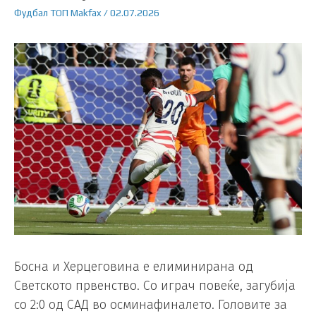
Фудбал
ТОП
Makfax
/
02.07.2026
Босна и Херцеговина е елиминирана од
Светското првенство. Со играч повеќе, загубија
со 2:0 од САД во осминафиналето. Головите за