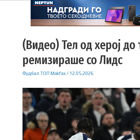
(Видео) Тел од херој до
ремизираше со Лидс
Фудбал
ТОП
Makfax
/
12.05.2026