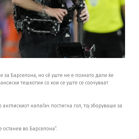
за Барселона, но сè уште не е познато дали ќе
ансиски тешкотии со кои се уште се соочуваат
 англискиот напаѓач постигна гол, тој зборуваше за
е останев во Барселона“.