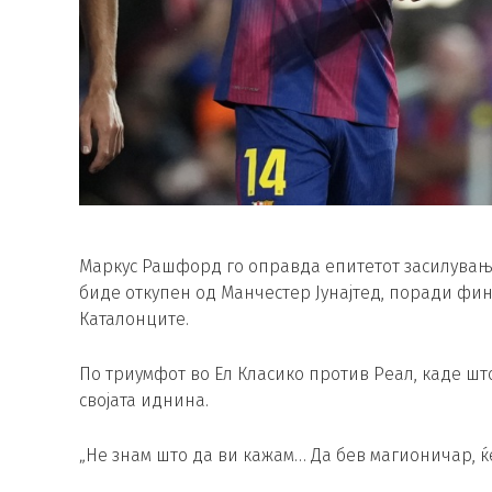
Маркус Рашфорд го оправда епитетот засилување 
биде откупен од Манчестер Јунајтед, поради фин
Каталонците.
По триумфот во Ел Класико против Реал, каде што
својата иднина.
„Не знам што да ви кажам… Да бев магионичар, ќ