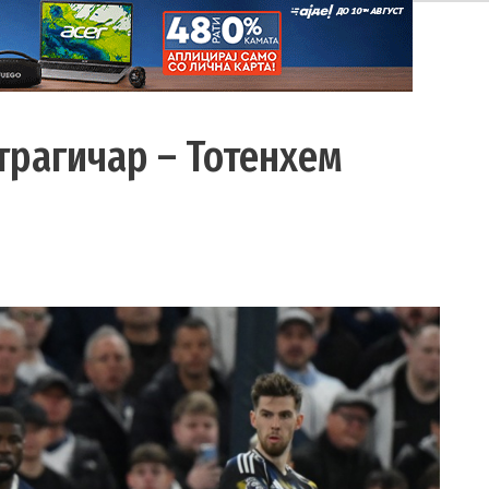
 трагичар – Тотенхем