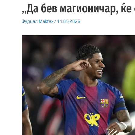
„Да бев магионичар, ќе
Фудбал
Makfax
/
11.05.2026