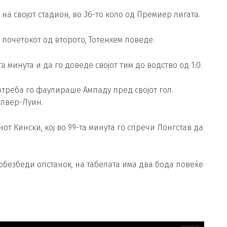
на својот стадион, во 36-то коло од Премиер лигата.
 почетокот од второто, Тотенхем поведе.
а минута и да го доведе својот тим до водство од 1:0.
потреба го фаулираше Ампаду пред својот гол.
лвер-Луин.
нот Кински, кој во 99-та минута го спречи Лонгстав да
 обезбеди опстанок, на табелата има два бода повеќе