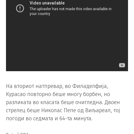
На вториот натпревар, во Филаделфија,
Курасао повторно беше многу борбен, но
разликата во класата беше очигледна. Двоен
стрелец беше Николас Пепе од Виљареал, тој
погоди во седмата и 64-та минута.