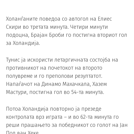
Холанѓаните поведоа со автогол на Елиес
Скири во третата минута. Четири минути
подоцна, Брајан Броби го постигна вториот гол
за Холандија.
Тунис ја искористи летаргичната состојба на
противникот на почетокот на второто
полувреме и го преполови резултатот.
Напаѓачот на Динамо Махачкала, Хазем
Мастури, постигна гол во 54-та минута.
Потоа Холандија повторно ја презеде
контролата врз играта – и во 62-та минута го
реши прашањето за победникот со голот на Јан
Пол ван Хеке.