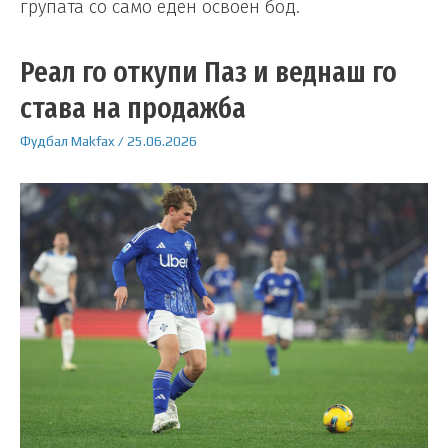
групата со само еден освоен бод.
Реал го откупи Паз и веднаш го
става на продажба
Фудбал
Makfax
/
25.06.2026