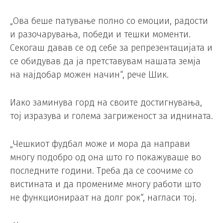
„Ова беше патување полно со емоции, радости
и разочарувања, победи и тешки моменти.
Секогаш давав се од себе за репрезентацијата и
се обидував да ја претставувам нашата земја
на најдобар можен начин“, рече Шик.
Иако заминува горд на своите достигнувања,
тој изразува и голема загриженост за иднината.
„Чешкиот фудбал може и мора да направи
многу подобро од она што го покажуваше во
последните години. Треба да се соочиме со
вистината и да промениме многу работи што
не функционираат на долг рок“, нагласи тој.