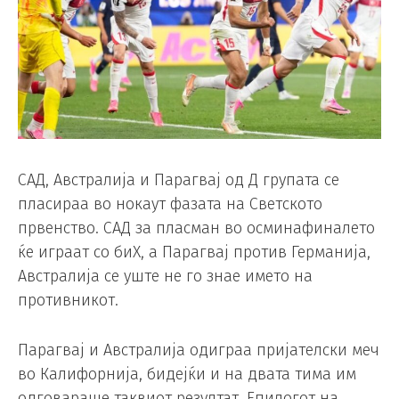
САД, Австралија и Парагвај од Д групата се
пласираа во нокаут фазата на Светското
првенство. САД за пласман во осминафиналето
ќе играат со биХ, а Парагвај против Германија,
Австралија се уште не го знае името на
противникот.
Парагвај и Австралија одиграа пријателски меч
во Калифорнија, бидејќи и на двата тима им
одговараше таквиот резултат. Епилогот на