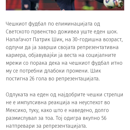
Чешкиот фудбал по елиминацијата од
Светското првенство доживеа уште еден шок.
Напаѓачот Патрик Шик, на 30-годишна возраст,
одлучи да ја заврши својата репрезентативна
кариера, објавувајќи ја веста на социјалните
мрежи со порака дека на чешкиот фудбал итно
му се потребни длабоки промени. Шик
постигна 26 гола во репрезентацијата.
Одлуката на еден од најдобрите чешки стрелци
не е импулсивна реакција на неуспехот во
Мексико, туку, како што е наведено, долго
размислувал за тоа. Тој одигра вкупно 56
натпревари за репрезентацијата.