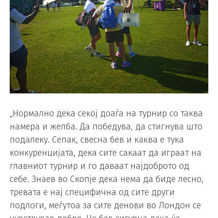
„Нормално дека секој доаѓа на турнир со таква
намера и желба. Да победува, да стигнува што
подалеку. Сепак, свесна бев и каква е тука
конкуренцијата, дека сите сакаат да играат на
главниот турнир и го даваат најдоброто од
себе. Знаев во Скопје дека нема да биде лесно,
тревата е нај специфична од сите други
подлоги, меѓутоа за сите денови во Лондон се