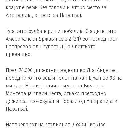
крајот е реми без голови и второ место за
Австралија, а трето за Парагвај.
Турските фудбалери ги победија Соединетите
Американски Држави со 3:2 (2:1) во последниот
натпревар од Групата Д на Светското
првенство.
Пред 74.000 директни сведоци во Лос Анџелес,
победникот го реши голот на Кан Ејхан во 98-та
минута. На овој начин тимот на Виченца
Монтела ја спаси честа, откако претходно
доживеа неочекувани порази од Австралија и
Парагвај.
Натпреварот на стадионот „СоФи“ во Лос