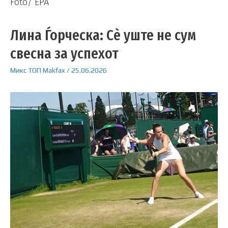
Foto/ EPA
Лина Ѓорческа: Сè уште не сум
свесна за успехот
Микс
ТОП
Makfax
/
25.06.2026