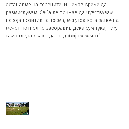
останавме на терените, и немав време да
размислувам. Сабајле почнав да чувствувам
некоја позитивна трема, меѓутоа кога започна
мечот потполно заборавив дека сум тука, туку
само гледав како да го добијам мечот“.