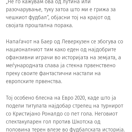
„Не го кажувам ова од лутина или
разочарување, туку затоа што ми е грижа за
чешкиот фудбал“, објасни тој на крајот од
својата проштална порака.
Напаѓачот на Баер од Леверкузен се збогува со
националниот тим како еден од најдобрите
офанзивни играчи во историјата на земјата, а
меѓународната слава ја стекна првенствено
преку своите фантастични настапи на
европските првенства.
Тој особено блесна на Евро 2020, каде што ја
подели титулата најдобар стрелец на турнирот
со Кристијано Роналдо со пет гола. Неговиот
спектакуларен гол против Шкотска од
половина терен влезе во фудбалската историја.