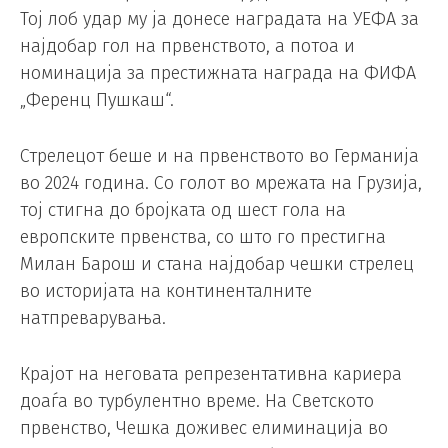
Тој лоб удар му ја донесе наградата на УЕФА за
најдобар гол на првенството, а потоа и
номинација за престижната награда на ФИФА
„Ференц Пушкаш“.
Стрелецот беше и на првенството во Германија
во 2024 година. Со голот во мрежата на Грузија,
тој стигна до бројката од шест гола на
европските првенства, со што го престигна
Милан Барош и стана најдобар чешки стрелец
во историјата на континенталните
натпреварувања.
Крајот на неговата репрезентативна кариера
доаѓа во турбулентно време. На Светското
првенство, Чешка доживес елиминација во