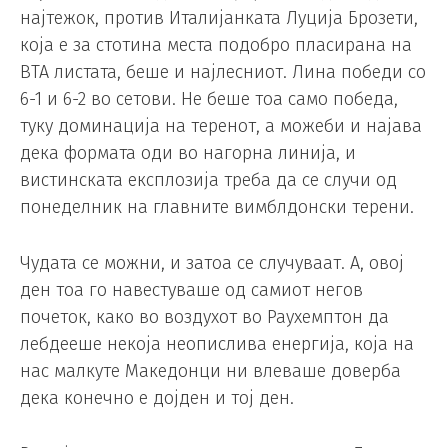
најтежок, против Италијанката Луција Брозети,
која е за стотина места подобро пласирана на
ВТА листата, беше и најлесниот. Лина победи со
6-1 и 6-2 во сетови. Не беше тоа само победа,
туку доминација на теренот, а можеби и најава
дека формата оди во нагорна линија, и
вистинската експлозија треба да се случи од
понеделник на главните вимблдонски терени.
Чудата се можни, и затоа се случуваат. А, овој
ден тоа го навестуваше од самиот негов
почеток, како во воздухот во Раухемптон да
лебдееше некоја неопислива енергија, која на
нас малкуте Македонци ни влеваше доверба
дека конечно е дојден и тој ден.