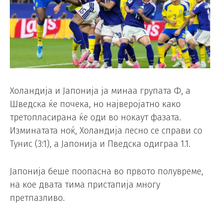
Холандија и Јапонија ја минаа групата Ф, а
Шведска ќе почека, но најверојатно како
третопласирана ќе оди во нокаут фазата.
Изминатата ноќ, Холандија лесно се справи со
Тунис (3:1), а Јапонија и Пведска одиграа 1.1.
Јапонија беше поопасна во првото полувреме,
на кое двата тима пристапија многу
претпазливо.