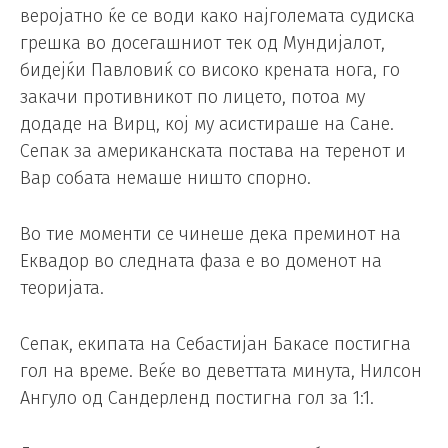
веројатно ќе се води како најголемата судиска
грешка во досегашниот тек од Мундијалот,
бидејќи Павловиќ со високо крената нога, го
закачи противникот по лицето, потоа му
додаде на Вирц, кој му асистираше на Сане.
Сепак за американската постава на теренот и
Вар собата немаше ништо спорно.
Во тие моменти се чинеше дека преминот на
Еквадор во следната фаза е во доменот на
теоријата.
Сепак, екипата на Себастијан Бакасе постигна
гол на време. Веќе во деветтата минута, Нилсон
Ангуло од Сандерленд постигна гол за 1:1.