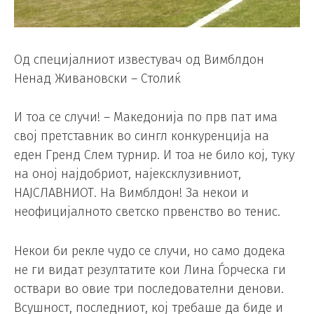
Од специјалниот известувач од Вимблдон
Ненад Живановски – Столиќ
И тоа се случи! – Македонија по прв пат има
свој претставник во сингл конкуренција на
еден Гренд Слем турнир. И тоа не било кој, туку
на оној најдобриот, најексклузивниот,
НАЈСЛАВНИОТ. На Вимблдон! За некои и
неофицијалното светско првенство во тенис.
Некои би рекле чудо се случи, но само додека
не ги видат резултатите кои Лина Ѓорческа ги
оствари во овие три последователни денови.
Всушност, последниот, кој требаше да биде и