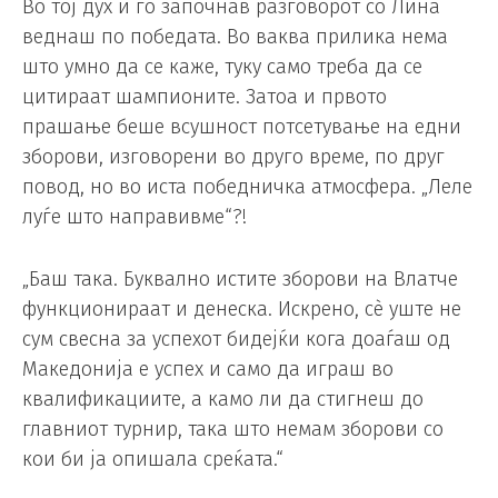
Во тој дух и го започнав разговорот со Лина
веднаш по победата. Во ваква прилика нема
што умно да се каже, туку само треба да се
цитираат шампионите. Затоа и првото
прашање беше всушност потсетување на едни
зборови, изговорени во друго време, по друг
повод, но во иста победничка атмосфера. „Леле
луѓе што направивме“?!
„Баш така. Буквално истите зборови на Влатче
функционираат и денеска. Искрено, сè уште не
сум свесна за успехот бидејќи кога доаѓаш од
Македонија е успех и само да играш во
квалификациите, а камо ли да стигнеш до
главниот турнир, така што немам зборови со
кои би ја опишала среќата.“