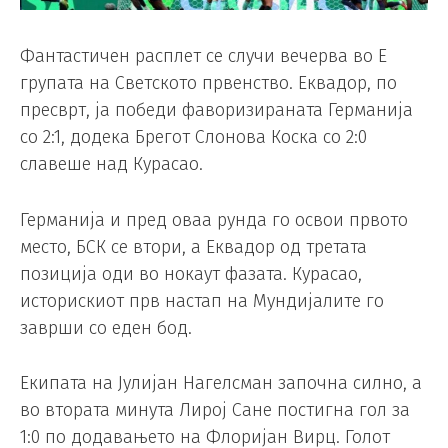
Фантастичен расплет се случи вечерва во Е
групата на Светското првенство. Еквадор, по
пресврт, ја победи фаворизираната Германија
со 2:1, додека Брегот Слонова Коска со 2:0
славеше над Курасао.
Германија и пред оваа рунда го освои првото
место, БСК се втори, а Еквадор од третата
позиција оди во нокаут фазата. Курасао,
историскиот прв настап на Мундијалите го
заврши со еден бод.
Екипата на Јулијан Нагелсман започна силно, а
во втората минута Лирој Сане постигна гол за
1:0 по додавањето на Флоријан Вирц. Голот