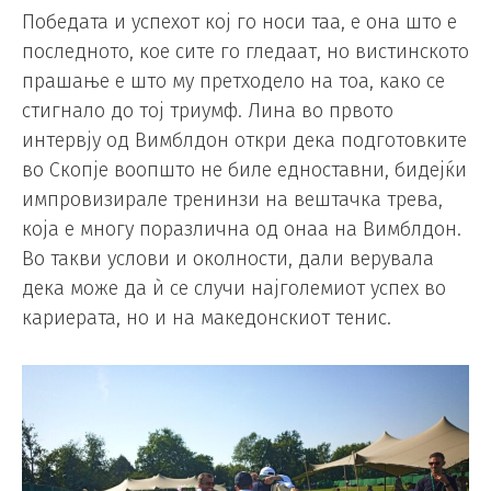
Победата и успехот кој го носи таа, е она што е
последното, кое сите го гледаат, но вистинското
прашање е што му претходело на тоа, како се
стигнало до тој триумф. Лина во првото
интервју од Вимблдон откри дека подготовките
во Скопје воопшто не биле едноставни, бидејќи
импровизирале тренинзи на вештачка трева,
која е многу поразлична од онаа на Вимблдон.
Во такви услови и околности, дали верувала
дека може да ѝ се случи најголемиот успех во
кариерата, но и на македонскиот тенис.