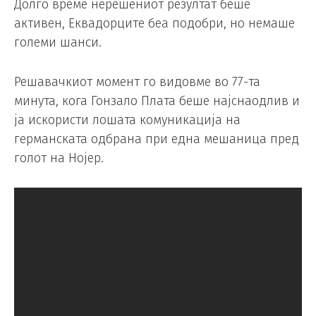
Долго време нерешениот резултат беше
активен, Еквадорците беа подобри, но немаше
големи шанси.
Решавачкиот момент го видовме во 77-та
минута, кога Гонзало Плата беше најснаодлив и
ја искористи лошата комуникација на
германската одбрана при една мешаница пред
голот на Нојер.