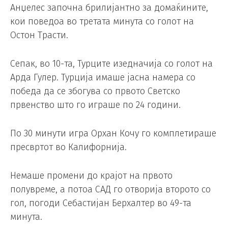
Анџелес започна брилијантно за домаќините,
кои поведоа во третата минута со голот на
Остон Трасти.
Сепак, во 10-та, Турците изедначија со голот на
Арда Гулер. Турција имаше јасна намера со
победа да се збогува со првото Светско
првенство што го играше по 24 години.
По 30 минути игра Орхан Кочу го комплетираше
пресвртот во Калифорнија.
Немаше промени до крајот на првото
полувреме, а потоа САД го отворија второто со
гол, погоди Себастијан Берхалтер во 49-та
минута.