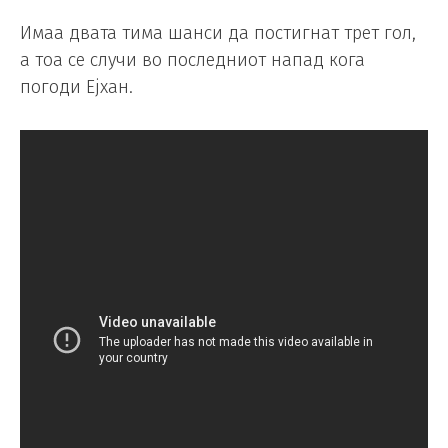
Имаа двата тима шанси да постигнат трет гол,
а тоа се случи во последниот напад кога
погоди Ејхан.