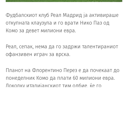
Фудбалскиот клуб Реал Мадрид ја активираше
откупната клаузула и го врати Нико Паз од
Комо за девет милиони евра.
Реал, сепак, нема да го задржи талентираниот
офанзивен играч за врска.
Планот на Флорентино Перез е да почекаат до
понеделник Комо да плати 60 милиони евра.
Доколку италијанскиот тим одбие, ќе го
понудат Паз на други тимови.
Паз се етаблираше во Реал, пред сè во Б-тимот,
додека од 2024 година е член на Комо, каде
што пристигна за 6.000.000 евра.