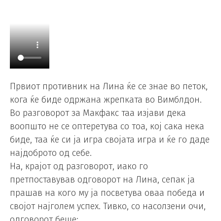
Првиот противник на Лина ќе се знае во петок,
кога ќе биде одржана жрепката во Вимблдон.
Во разговорот за Макфакс таа изјави дека
воопшто не се оптеретува со тоа, кој сака нека
биде, таа ќе си ја игра својата игра и ќе го даде
најдоброто од себе.
На, крајот од разговорот, иако го
претпоставував одговорот на Лина, сепак ја
прашав на кого му ја посветува оваа победа и
својот најголем успех. Тивко, со насолзени очи,
одговорот беше: