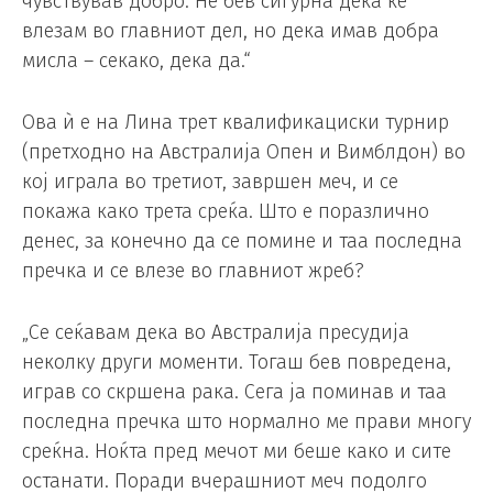
чувствував добро. Не бев сигурна дека ќе
влезам во главниот дел, но дека имав добра
мисла – секако, дека да.“
Ова ѝ е на Лина трет квалификациски турнир
(претходно на Австралија Опен и Вимблдон) во
кој играла во третиот, завршен меч, и се
покажа како трета среќа. Што е поразлично
денес, за конечно да се помине и таа последна
пречка и се влезе во главниот жреб?
„Се сеќавам дека во Австралија пресудија
неколку други моменти. Тогаш бев повредена,
играв со скршена рака. Сега ја поминав и таа
последна пречка што нормално ме прави многу
среќна. Ноќта пред мечот ми беше како и сите
останати. Поради вчерашниот меч подолго