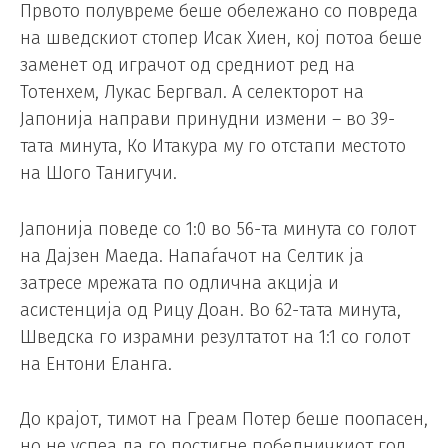
Првото полувреме беше обележано со повреда
на шведскиот стопер Исак Хиен, кој потоа беше
заменет од играчот од средниот ред на
Тотенхем, Лукас Бергвал. А селекторот на
Јапонија направи принудни измени – во 39-
тата минута, Ко Итакура му го отстапи местото
на Шого Танигучи.
Јапонија поведе со 1:0 во 56-та минута со голот
на Дајзен Маеда. Напаѓачот на Селтик ја
затресе мрежата по одлична акција и
асистенција од Рицу Доан. Во 62-тата минута,
Шведска го израмни резултатот на 1:1 со голот
на Ентони Еланга.
До крајот, тимот на Греам Потер беше поопасен,
но не успеа да го постигне победничкиот гол.