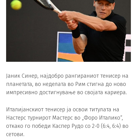
Јаник Синер, најдобро рангираниот тенисер на
планетата, во неделата во Рим стигна до ново
импресивно достигнување во својата кариера.
Италијанскиот тенисер ја освои титулата на
Настерс турнирот Мастерс во „Форо Италико“,
откако го победи Каспер Рудо со 2-0 (6:4, 6:4) во
сетови.