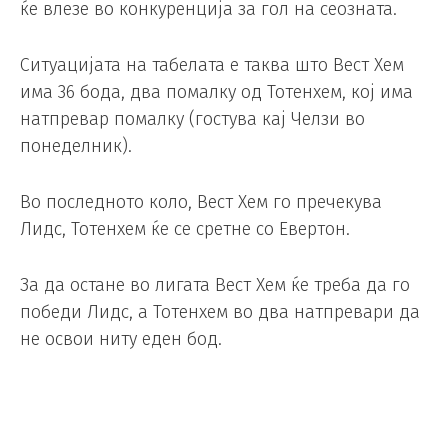
ќе влезе во конкуренција за гол на сеозната.
Ситуацијата на табелата е таква што Вест Хем
има 36 бода, два помалку од Тотенхем, кој има
натпревар помалку (гостува кај Челзи во
понеделник).
Во последното коло, Вест Хем го пречекува
Лидс, Тотенхем ќе се сретне со Евертон.
За да остане во лигата Вест Хем ќе треба да го
победи Лидс, а Тотенхем во два натпревари да
не освои ниту еден бод.