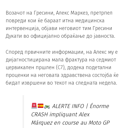
Возачот на Гресини, Алекс Маркез, претрпел
повреди кои ќе бараат итна медицинска
интервенција, објави неговиот тим Гресини
Дукати во официјално обраќање до јавноста.
Според првичните информации, на Алекс му е
дијагностицирана мала фрактура на седмиот
цервикален пршлен (C7), додека подетални
проценки на неговата здравствена состојба ќе
бидат извршени во текот на следната недела.
ALERTE INFO | Énorme
CRASH impliquant Alex
Márquez en course au Moto GP