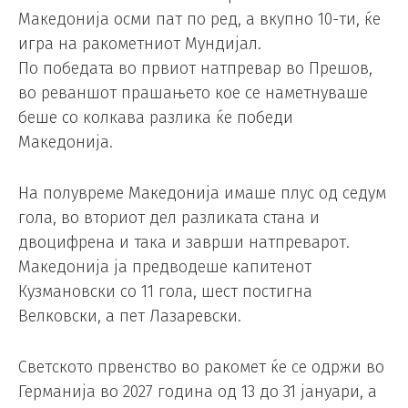
Македонија осми пат по ред, а вкупно 10-ти, ќе
игра на ракометниот Мундијал.
По победата во првиот натпревар во Прешов,
во реваншот прашањето кое се наметнуваше
беше со колкава разлика ќе победи
Македонија.
На полувреме Македонија имаше плус од седум
гола, во вториот дел разликата стана и
двоцифрена и така и заврши натпреварот.
Македонија ја предводеше капитенот
Кузмановски со 11 гола, шест постигна
Велковски, а пет Лазаревски.
Светското првенство во ракомет ќе се одржи во
Германија во 2027 година од 13 до 31 јануари, а