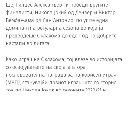
Шеј Гилџес-Александер ги победи другите
финалисти, Никола Јокиќ од Денвер и Виктор
Вембањама од Сан Антонио, по уште една
доминантна регуларна сезона во која ја
предводеше Оклахома до еден од најдобрите
настапи во лигата.
Како играч на Оклахома, тој влезе во историјата
со освојувањето на својата втора
последователна награда за најкорисен играч
(MВП), станувајќи првиот играч што го сторил
тоа по Никола Јокиќ во сезоните 2020/21 и
2021/22.
Тој исто така стана првиот бек со две
последователни награди за најкорисен играч