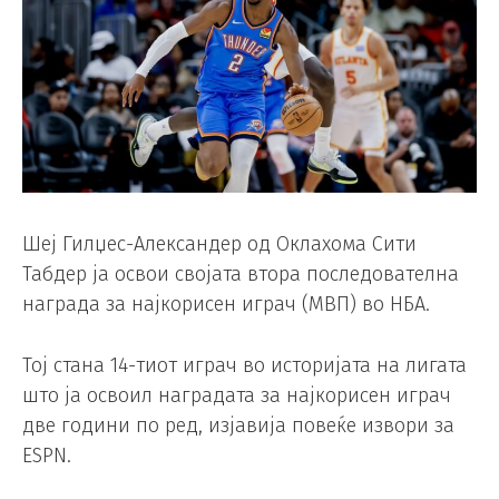
Шеј Гилџес-Александер од Оклахома Сити
Табдер ја освои својата втора последователна
награда за најкорисен играч (MВП) во НБА.
Тој стана 14-тиот играч во историјата на лигата
што ја освоил наградата за најкорисен играч
две години по ред, изјавија повеќе извори за
ESPN.