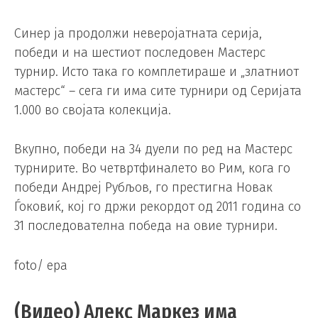
Синер ја продолжи неверојатната серија,
победи и на шестиот последовен Мастерс
турнир. Исто така го комплетираше и „златниот
мастерс“ – сега ги има сите турнири од Серијата
1.000 во својата колекција.
Вкупно, победи на 34 дуели по ред на Мастерс
турнирите. Во четвртфиналето во Рим, кога го
победи Андреј Рубљов, го престигна Новак
Ѓоковиќ, кој го држи рекордот од 2011 година со
31 последователна победа на овие турнири.
foto/ epa
(Видео) Алекс Маркез има