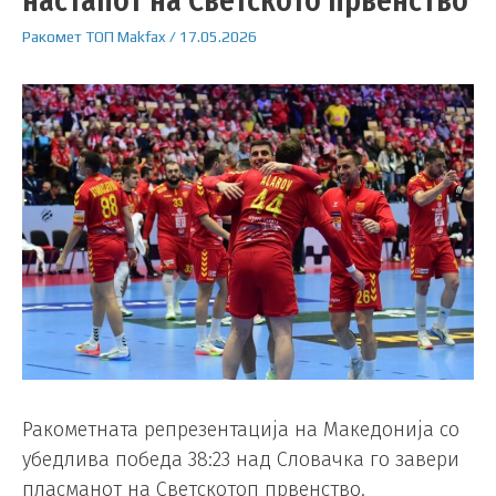
настапот на Светското првенство
Ракомет
ТОП
Makfax
/
17.05.2026
Ракометната репрезентација на Македонија со
убедлива победа 38:23 над Словачка го завери
пласманот на Светскотоп првенство.