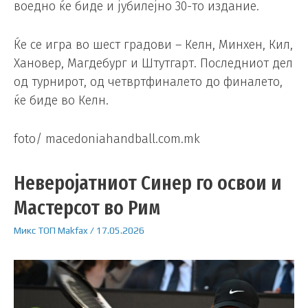
воедно ќе биде и јубилејно 30-то издание.
Ќе се игра во шест градови – Келн, Минхен, Кил,
Хановер, Магдебург и Штутгарт. Последниот дел
од турнирот, од четвртфиналето до финалето,
ќе биде во Келн.
foto/ macedoniahandball.com.mk
Неверојатниот Синер го освои и
Мастерсот во Рим
Микс
ТОП
Makfax
/
17.05.2026