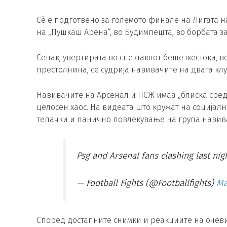
Сè е подготвено за големото финале на Лигата н
на „Пушкаш Арена“, во Будимпешта, во борбата з
Сепак, увертирата во спектаклот беше жестока, во
престолнина, се судрија навивачите на двата клу
Навивачите на Арсенал и ПСЖ имаа „блиска сред
целосен хаос. На видеата што кружат на социјал
тепачки и панично повлекување на група навив
Psg and Arsenal fans clashing last ni
— Football Fights (@Footballfights)
Ma
Според достапните снимки и реакциите на очев