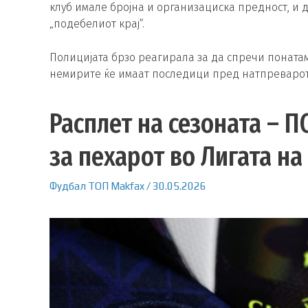
клуб имале бројна и организациска предност, и 
„подебелиот крај“.
Полицијата брзо реагирала за да спречи поната
немирите ќе имаат последици пред натпреварот
Расплет на сезоната – П
за пехарот во Лигата н
Фудбал
ТОП
Makfax
/
30.05.2026