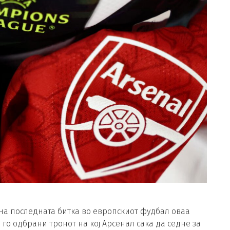
на последната битка во европскиот фудбал оваа
 го одбрани тронот на кој Арсенал сака да седне за