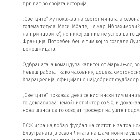
прв пат во својата историја.
„Светците“ му покажаа на светот минатата сезон
голема титула. Меси, Мбапе, Нејмар, Ибрахимовиќ
на принцовите“, но никој од нив не успеа да го 
Франција. Потребен беше тим кој го создаде Луи
денешницата.
Одбраната ја командува капитенот Маркињос, во
Невеш работат како часовник, додека смртоносно
Кварацхелија, официјално најдобриот фудбалер в
„Светците“ покажаа дека се вистински тим мина
го декласираа немоќниот Интер со 5:0, и докажаа
нова шанса да го освојат трофејот на уште подо
ПСЖ игра најдобар фудбал на светот, и за тоа не
Блауграната ја освои Лигата на шампионите уште