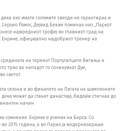
а дека ако имате големите ѕвезди не гарантираа и
, Серхио Рамос, Дејвид Бекам поминаа низ „Паркот
донесе највредниот трофеј во главниот град на
с Енрике, официјално најдобриот тренер на
 средината на теренот Португалците Витиња и
то трио во нападот го сочинуваат Дуе,
о светот.
тата сезона и во финалето на Лигата на шампионите
 дека можат да станат династија, бидејќи стигнаа до
минантен начин.
ма сомнение. Енрике е ученик на Барса. Со
 во 2015 година, а во Париз ја модернизираше