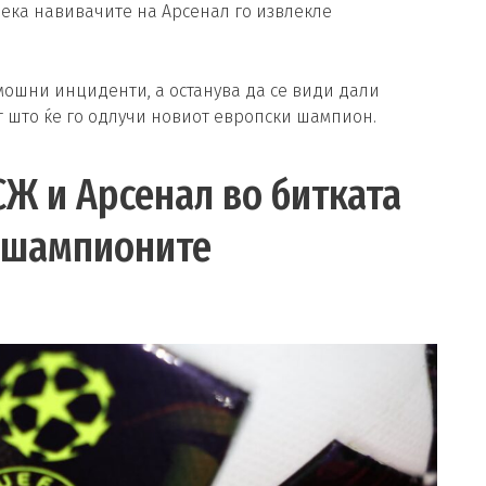
дека навивачите на Арсенал го извлекле
мошни инциденти, а останува да се види дали
 што ќе го одлучи новиот европски шампион.
СЖ и Арсенал во битката
а шампионите