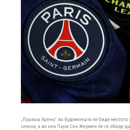
„Пушкаш Арена“ во Будимпешта ќе биде местото 
сезона, а во неа Пари Сен Жермен ќе се обиде да