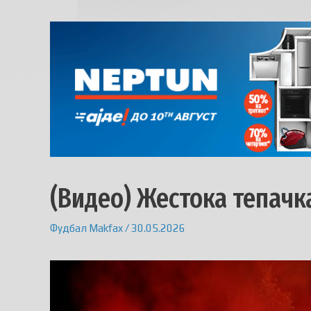
(Видео) Жестока тепачк
Фудбал
Makfax
/
30.05.2026