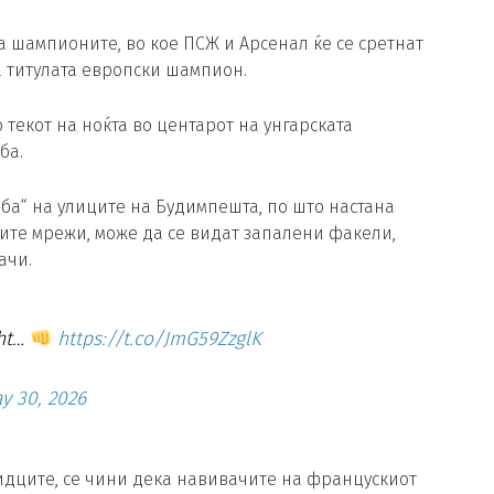
а шампионите, во кое ПСЖ и Арсенал ќе се сретнат
а титулата европски шампион.
 текот на ноќта во центарот на унгарската
ба.
ба“ на улиците на Будимпешта, по што настана
ните мрежи, може да се видат запалени факели,
ачи.
ght…
https://t.co/JmG59ZzglK
y 30, 2026
идците, се чини дека навивачите на францускиот