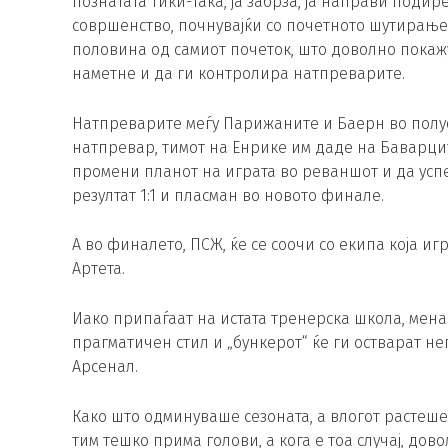
познатата тики-така, ја забрза, ја направи подир
совршенство, почнувајќи со почетното шутирање 
половина од самиот почеток, што доволно покаж
наметне и да ги контролира натпреварите.
Натпреварите меѓу Парижаните и Баерн во полуф
натпревар, тимот на Енрике им даде на Баварцит
промени планот на играта во реваншот и да усп
резултат 1:1 и пласман во новото финале.
А во финалето, ПСЖ, ќе се соочи со екипа која и
Артета.
Иако припаѓаат на истата тренерска школа, мен
прагматичен стил и „бункерот“ ќе ги остварат н
Арсенал.
Како што одминуваше сезоната, а влогот растеше
тим тешко прима голови, а кога е тоа случај, до