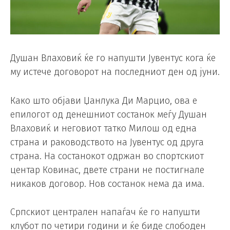
Душан Влаховиќ ќе го напушти Јувентус кога ќе
му истече договорот на последниот ден од јуни.
Како што објави Џанлука Ди Марцио, ова е
епилогот од денешниот состанок меѓу Душан
Влаховиќ и неговиот татко Милош од една
страна и раководството на Јувентус од друга
страна. На состанокот одржан во спортскиот
центар Ковинас, двете страни не постигнале
никаков договор. Нов состанок нема да има.
Српскиот централен напаѓач ќе го напушти
клубот по четири години и ќе биде слободен