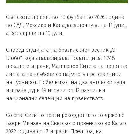
Светското првенство во фудбал во 2026 година
во САД, Мексико и Канада започнува на 11 јуни,,
а ќе заврши на 19 јули.
Според студијата на бразилскиот весник „О
Глобо“, која анализирала податоци за 1.248
поканети играчи, Манчестер Сити е на врвот на
листата на клубови со најмногу претставници
на турнирот. Победникот на два англиски купа
испраќа дури 19 играчи од 12 различни
национални селекции на првенството.
Со ова, Сити го врати рекордот што го држеше
Баерн Минхен на Светското првенство во Катар
2022 година со 17 играчи. Пред тоа, на