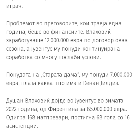
играч.
Проблемот во преговорите, кои траеја една
година, беше во финансиите. Влаховиќ
заработуваше 12.000.000 евра по договор оваа
сезона, а Јувентус му понуди континуирана
соработка со многу послаби услови.
Понудата на „Старата дама“, му понуди 7.000.000
евра, плата каква што има и Кенан Јилдиз.
Душан Влаховиќ дојде во Јувентус во зимата
2022 година, од Фирентина за 85.000.000 евра.
Одигра 168 натпревари, постигна 68 гола со 16
асистенции.