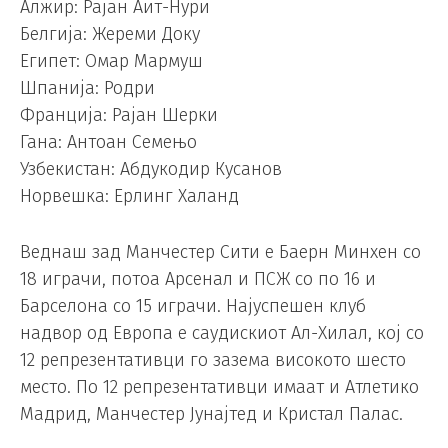
Алжир: Рајан Аит-Нури
Белгија: Жереми Доку
Египет: Омар Мармуш
Шпанија: Родри
Франција: Рајан Шерки
Гана: Антоан Семењо
Узбекистан: Абдукодир Кусанов
Норвешка: Ерлинг Халанд
Веднаш зад Манчестер Сити е Баерн Минхен со
18 играчи, потоа Арсенал и ПСЖ со по 16 и
Барселона со 15 играчи. Најуспешен клуб
надвор од Европа е саудискиот Ал-Хилал, кој со
12 репрезентативци го зазема високото шесто
место. По 12 репрезентативци имаат и Атлетико
Мадрид, Манчестер Јунајтед и Кристал Палас.