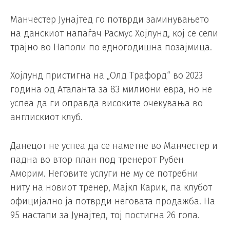
Манчестер Јунајтед го потврди заминувањето
на данскиот напаѓач Расмус Хојлунд, кој се сели
трајно во Наполи по едногодишна позајмица.
Хојлунд пристигна на „Олд Трафорд“ во 2023
година од Аталанта за 83 милиони евра, но не
успеа да ги оправда високите очекувања во
англискиот клуб.
Данецот не успеа да се наметне во Манчестер и
падна во втор план под тренерот Рубен
Аморим. Неговите услуги не му се потребни
ниту на новиот тренер, Мајкл Карик, па клубот
официјално ја потврди неговата продажба. На
95 настапи за Јунајтед, тој постигна 26 гола.