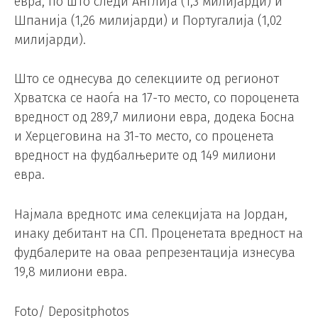
евра, по што следи Англија (1,3 милијарди) и
Шпанија (1,26 милијарди) и Португалија (1,02
милијарди).
Што се однесува до селекциите од регионот
Хрватска се наоѓа на 17-то место, со пороценета
вредност од 289,7 милиони евра, додека Босна
и Херцеговина на 31-то место, со проценета
вредност на фудбалњерите од 149 милиони
евра.
Најмала вреднотс има селекцијата на Јордан,
инаку дебитант на СП. Проценетата вредност на
фудбалерите на оваа репрезентација изнесува
19,8 милиони евра.
Foto/ Depositphotos