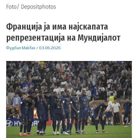
Foto/ Depositphotos
Франција ја има најскапата
репрезентација на Мундијалот
Фудбал
Makfax
/
03.06.2026