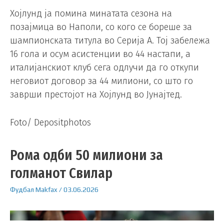
Хојлунд ја помина минатата сезона на
позајмица во Наполи, со кого се бореше за
шампионската титула во Серија А. Тој забележа
16 гола и осум асистенции во 44 настапи, а
италијанскиот клуб сега одлучи да го откупи
неговиот договор за 44 милиони, со што го
заврши престојот на Хојлунд во Јунајтед.
Foto/ Depositphotos
Рома одби 50 милиони за
голманот Свилар
Фудбал
Makfax
/
03.06.2026