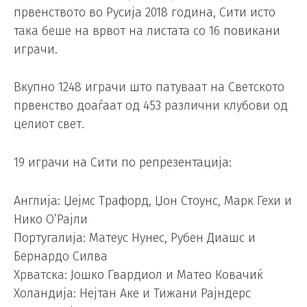
првенството во Русија 2018 година, Сити исто
така беше на врвот на листата со 16 повикани
играчи.
Вкупно 1248 играчи што патуваат на Светското
првенство доаѓаат од 453 различни клубови од
целиот свет.
19 играчи на Сити по репрезентација:
Англија: Џејмс Трафорд, Џон Стоунс, Марк Гехи и
Нико О’Рајли
Португалија: Матеус Нунес, Рубен Диашс и
Бернардо Силва
Хрватска: Јошко Гвардиол и Матео Ковачиќ
Холандија: Нејтан Аке и Тижани Рајндерс