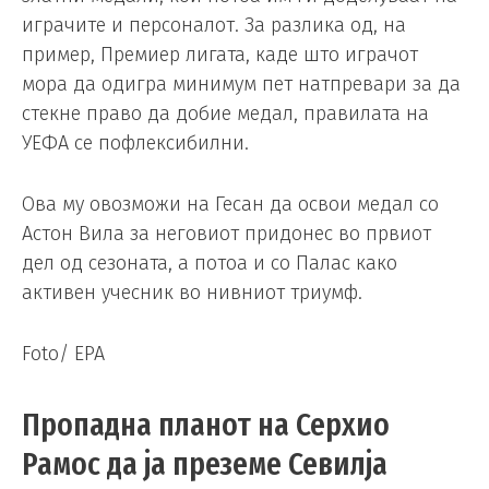
играчите и персоналот. За разлика од, на
пример, Премиер лигата, каде што играчот
мора да одигра минимум пет натпревари за да
стекне право да добие медал, правилата на
УЕФА се пофлексибилни.
Ова му овозможи на Гесан да освои медал со
Астон Вила за неговиот придонес во првиот
дел од сезоната, а потоа и со Палас како
активен учесник во нивниот триумф.
Foto/ EPA
Пропадна планот на Серхио
Рамос да ја преземе Севилја