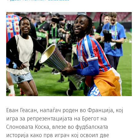
Еван Геасан, напаѓач роден во Франција, кој
игра за репрезентацијата на Брегот на
Слоновата Коска, влезе во фудбалската
историја како прв играч кој освоил две