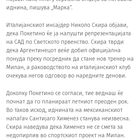
иднина, пишува „Марка“.
Италијанскиот инсајдер Николо Скира објави,
дека Покетино ќе ја напушти репрезентацијата
на САД по Светското првенство. Скира тврди
дека Аргентинецот веќе добил официјална
понуда преку посредник да стане нов тренер на
Милан, а раководството на италијанскиот клуб
очекува негов одговор во наредните денови.
Доколку Покетино се согласи, тие веднаш ќе
почнат да го планираат летниот преоден рок.
Во таков исход, иднината на мексиканскиот
напаѓач Сантијаго Хименез станува неизвесна.
Скира наведува дека Хименез не се смета за
недопирлив во спортскиот проект на Милан.