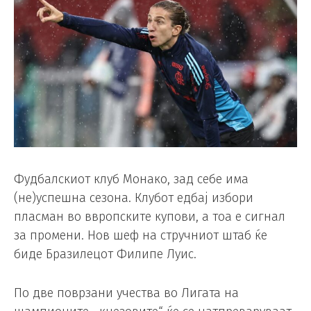
Фудбалскиот клуб Монако, зад себе има
(не)успешна сезона. Клубот едбај избори
пласман во ввропските купови, а тоа е сигнал
за промени. Нов шеф на стручниот штаб ќе
биде Бразилецот Филипе Луис.
По две поврзани учества во Лигата на