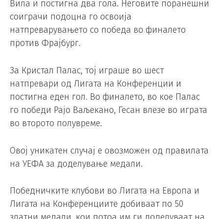
Вила и постигна два гола. Неговите поранешни
соиграчи подоцна го освоија
натпреварувањето со победа во финалето
против Фрајбург.
За Кристал Палас, тој играше во шест
натпревари од Лигата на Конференции и
постигна еден гол. Во финалето, во кое Палас
го победи Рајо Ваљекано, Гесан влезе во играта
во второто полувреме.
Овој уникатен случај е овозможен од правилата
на УЕФА за доделување медали.
Победничките клубови во Лигата на Европа и
Лигата на Конференциите добиваат по 50
златни медали, кои потоа им ги доделуваат на