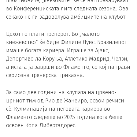
шампионите, „кнезовите“ ќе се натпреваруваат
во Конференциската лига следната сезона. Ова
секако не ги задоволува амбициите на клубот.
Цехот го плати тренерот. Во „малото
кнежевство“ ќе биде Филипе Луис. Бразилецот
имаше богата кариера. Играше за Ајакс,
Депортиво ла Коруња, Атлетико Мадрид, Челзи,
а истата ја заврши во Фламенго, со кој направи
сериозна тренерска приказна.
За само две години на клупата на црвено-
црниот тим од Рио де Жанеиро, освои речиси
сè. Кулминација на неговата кариера во
Фламенго следеше во 2025 година кога беше
освоен Копа Либертадорес.