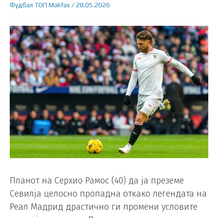
Фудбал
ТОП
Makfax
/
28.05.2026
Планот на Серхио Рамос (40) да ја преземе
Севилја целосно пропадна откако легендата на
Реал Мадрид драстично ги промени условите