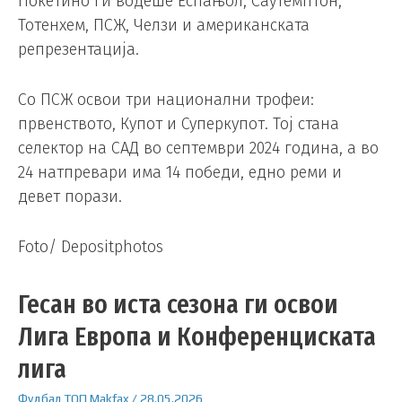
Покетино ги водеше Еспањол, Саутемптон,
Тотенхем, ПСЖ, Челзи и американската
репрезентација.
Со ПСЖ освои три национални трофеи:
првенството, Купот и Суперкупот. Тој стана
селектор на САД во септември 2024 година, а во
24 натпревари има 14 победи, едно реми и
девет порази.
Foto/ Depositphotos
Гесан во иста сезона ги освои
Лига Европа и Конференциската
лига
Фудбал
ТОП
Makfax
/
28.05.2026