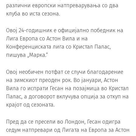
различни европски натпреварувања со два
клуба во иста сезона.
Овој 24-годишник е официјално победник на
Лига Европа со Астон Вила и на
Конференциската лига со Кристал Палас,
пишува „Марка.“
Овој необичен потфат се случи благодарение
на зимскиот преоден рок. Во јануари, Астон
Вила го испрати Гесан на позајмица во Кристал
Палас, а договорот вклучува опција за откуп на
крајот од сезоната.
Пред да се пресели во Лондон, Гесан одигра
седум натпревари од Лигата на Европа за Астон