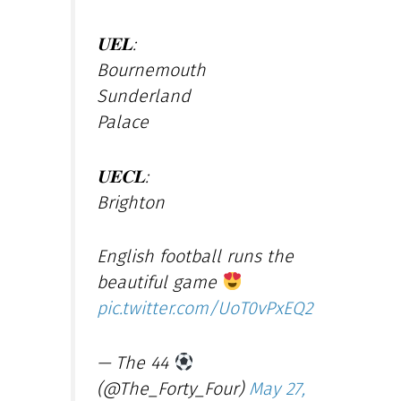
𝐔𝐄𝐋:
Bournemouth
Sunderland
Palace
𝐔𝐄𝐂𝐋:
Brighton
English football runs the
beautiful game
pic.twitter.com/UoT0vPxEQ2
— The 44
(@The_Forty_Four)
May 27,