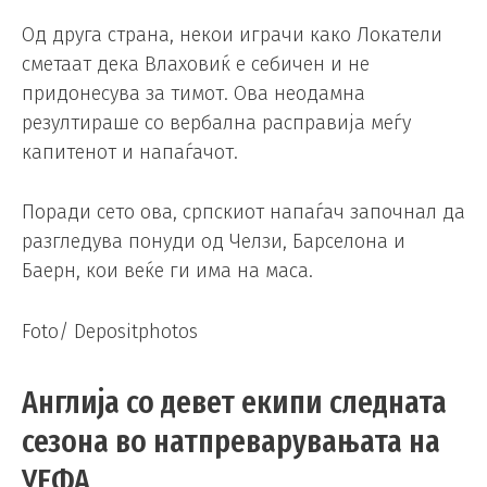
Од друга страна, некои играчи како Локатели
сметаат дека Влаховиќ е себичен и не
придонесува за тимот. Ова неодамна
резултираше со вербална расправија меѓу
капитенот и напаѓачот.
Поради сето ова, српскиот напаѓач започнал да
разгледува понуди од Челзи, Барселона и
Баерн, кои веќе ги има на маса.
Foto/ Depositphotos
Англија со девет екипи следната
сезона во натпреварувањата на
УЕФА