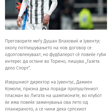
Преговорите меѓу Душан Влаховиќ и Јувентус
околу потпишувањето на нов договор се
одолговлекуваат, но фудбалерот сè повеќе губи
интерес да остане во Торино, пишува „Газета
дело Спорт“.
Извршниот директор на Јувентус, Дамиен
Комоли, призна дека поради пропуштениот
пласман во Лигата на шампионите, во клубот
ќе има повеќе заминувања ова лето од
планираното, а се чини дека српскиот