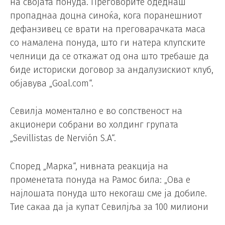
на својата понуда. Преговорите одеднаш
пропаднаа доцна синоќа, кога поранешниот
дефанзивец се врати на преговарачката маса
со намалена понуда, што ги натера клупските
челници да се откажат од она што требаше да
биде историски договор за андалузискиот клуб,
објавува „Goal.com“.
Севилја моментално е во сопственост на
акционери собрани во холдинг групата
„Sevillistas de Nervión S.A“.
Според „Марка“, нивната реакција на
променетата понуда на Рамос била: „Ова е
најлошата понуда што некогаш сме ја добиле.
Тие сакаа да ја купат Севилјља за 100 милиони
евра“.