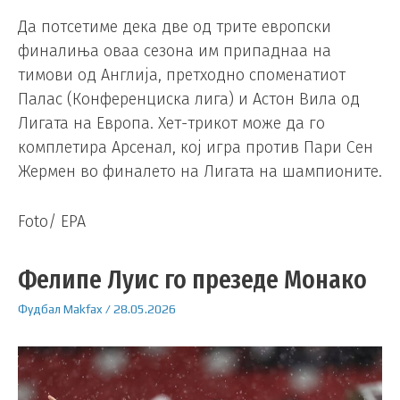
Да потсетиме дека две од трите европски
финалиња оваа сезона им припаднаа на
тимови од Англија, претходно споменатиот
Палас (Конференциска лига) и Астон Вила од
Лигата на Европа. Хет-трикот може да го
комплетира Арсенал, кој игра против Пари Сен
Жермен во финалето на Лигата на шампионите.
Foto/ EPA
Фелипе Луис го презеде Монако
Фудбал
Makfax
/
28.05.2026