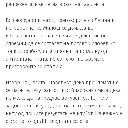
репрезентативец е на врвот на таа листа.
Во февруари и март, преговорите со Душан и
неговиот татко Милош се движеа во
вистинската насока и се чини дека тие беа
спремни да се согласат на договор според кој
тој ќе заработува 50 проценти помалку од
актуелната плата, но со текот на времето
преговорите се оладија.
Извор на „Газета“, наведува дека проблемот не
се парите, туку фактот што Влаховиќ смета дека
не може да напредува во Јувентус. Тој не е
задоволен ниту од улогата што ја има во тимот,
ниту од лошите резултати на клубот. Најважно е
отсуството од ЛШ следната сезона.