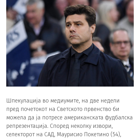
Шпекулација во медиумите, на две недели
пред почетокот на Светското првенство би
можела да ја потресе американската фудбалска
репрезентација. Според неколку извори,
селекторот на САД, Маурисио Покетино (54),