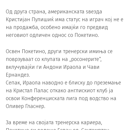
Од друга страна, американската ѕвезда
Кристијан Пулишиќ има статус на играч кој не е
на продажба, особено имајќи го предвид
неговиот одличен однос со Покетино.
Освен Покетино, други тренерски имиња се
поврзуваат со клупата на „росонерите“,
вклучувајќи ги Андони Ираола и Чави
Ернандез.
Сепак, Ираола наводно е блиску до преземање
на Кристал Палас откако англискиот клуб ја
освои Конференциската лига под водство на
Оливер Гласнер.
За време на својата тренерска кариера,