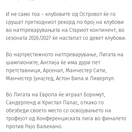
И не само тоа – клубовите од Островот ќе го
срушат претходниот рекорд по број на клубови
во натпреварувањата на Стариот континент, во
сезоната 2026/2027 ќе настапат со девет клубови.
Во најпрестижното натпреварување, Лигата на
шампионите, Англија ќе има дури пет
претставници, Арсенал, Манчестер Сити,
Манчестер Јунајтед, Астон Вила и Ливерпул.
Во Лигата на Европа ќе играат Борнмут,
Сандерленд и Кристал Палас, откако го
обезбеди своето место со освојувањето на
трофејот од Конференциската лига во финалето
против Рајо Ваљекано.