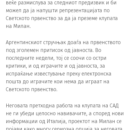
веќе размислува за следниот предизвик и би
можел да ја напушти репрезентацијата по
Светското првенство за да ја преземе клупата
на Милан.
Аргентинскиот стручњак доаѓа на првенството
под зголемен притисок од јавноста. Во
последните недели, тој се соочи со остри
критики, и од играчите и од јавноста, за
испраќање известување преку електронска
пошта до играчите кои нема да играат на
Светското првенство.
Неговата претходна работа на клупата на САД
не ги убеди целосно навивачите, а според нови
информации од Италија, проектот на Милан се
појави како многу сериозна опција за неговата