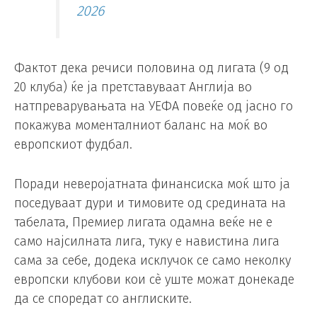
2026
Фактот дека речиси половина од лигата (9 од
20 клуба) ќе ја претставуваат Англија во
натпреварувањата на УЕФА повеќе од јасно го
покажува моменталниот баланс на моќ во
европскиот фудбал.
Поради неверојатната финансиска моќ што ја
поседуваат дури и тимовите од средината на
табелата, Премиер лигата одамна веќе не е
само најсилната лига, туку е навистина лига
сама за себе, додека исклучок се само неколку
европски клубови кои сè уште можат донекаде
да се споредат со англиските.