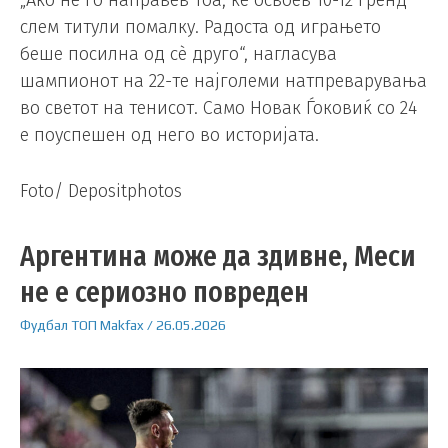
„Ако не го направев тоа, ќе освоев 10-12 гренд
слем титули помалку. Радоста од играњето
беше посилна од сè друго“, нагласува
шампионот на 22-те најголеми натпреварувања
во светот на тенисот. Само Новак Ѓоковиќ со 24
е поуспешен од него во историјата.
Foto/ Depositphotos
Аргентина може да здивне, Меси
не е сериозно повреден
Фудбал
ТОП
Makfax
/
26.05.2026