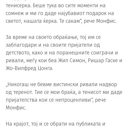
тенисерка. Беше тука во сите моменти на
сомнеж и ми го даде најубавиот подарок на
светот, нашата ќерка. Те сакам“, рече Монфис.
За време на своето обраќање, тој им се
заблагодари и на своите пријатели од
детството, како и на поранешните соиграчи и
ривали, меѓу кои беа Жил Симон, Ришар Гаске и
Жо-Вилфред Цонга.
„Никогаш не бевме вистински ривали надвор
од теренот. Тие се мои браќа, а тенисот ми даде
пријателства кои се непроценливи“, рече
Монфис.
На крајот, тој и се обрати на публиката и