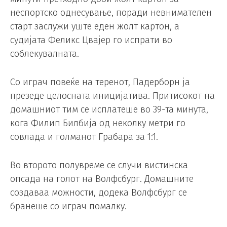
неспортско однесување, поради невнимателен
старт заслужи уште еден жолт картон, а
судијата Феликс Цвајер го испрати во
соблекувалната.
Со играч повеќе на теренот, Падерборн ја
презеде целосната иницијатива. Притисокот на
домашниот тим се исплатеше во 39-та минута,
кога Филип Билбија од неколку метри го
совлада и голманот Грабара за 1:1.
Во второто полувреме се случи вистинска
опсада на голот на Волфсбург. Домашните
создаваа можности, додека Волфсбург се
бранеше со играч помалку.