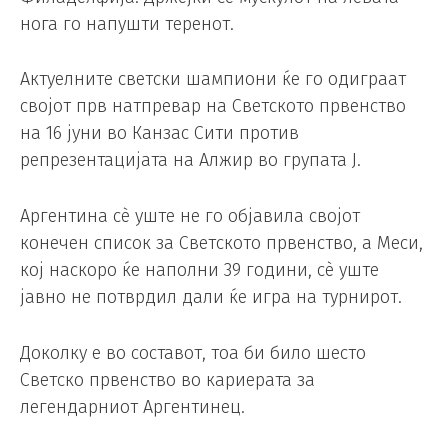
нога го напушти теренот.
Актуелните светски шампиони ќе го одиграат
својот прв натпревар на Светското првенство
на 16 јуни во Канзас Сити против
репрезентацијата на Алжир во групата Ј.
Аргентина сè уште не го објавила својот
конечен список за Светското првенство, а Меси,
кој наскоро ќе наполни 39 години, сè уште
јавно не потврдил дали ќе игра на турнирот.
Доколку е во составот, тоа би било шесто
Светско првенство во кариерата за
легендарниот Аргентинец.