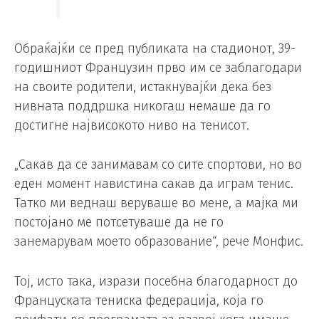
Обраќајќи се пред публиката на стадионот, 39-
годишниот Французин прво им се заблагодари
на своите родители, истакнувајќи дека без
нивната поддршка никогаш немаше да го
достигне највисокото ниво на тенисот.
„Сакав да се занимавам со сите спортови, но во
еден момент навистина сакав да играм тенис.
Татко ми веднаш веруваше во мене, а мајка ми
постојано ме потсетуваше да не го
занемарувам моето образование“, рече Монфис.
Тој, исто така, изрази посебна благодарност до
Француската тениска федерација, која го