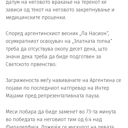
датум на неговото враќање на теренот ќе
зависи од текот на неговото закрепнување и
медицинските проценки.
Според аргентинскиот весник „Ла Насион“,
осумкратниот освојувач на „Златната топка“
треба да отсуствува околу десет дена, што
значи дека треба да биде подготвен за
Светското првенство.
Загриженоста меѓу навивачите на Аргентина се
појави по последниот натпревар на Интер
Мајами пред репрезентативната пауза.
Меси побара да биде заменет во 73-та минута
во победата на неговиот тим од 6:4 над
Филаделфија. Држејќи се мускулот на левата