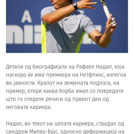
Детали од биографијата на Рафаел Надал, која
наскоро ќе има премиера на Нетфликс, излегоа
во јавноста. Кралот на земјената подлога, на
пример, откри каква борба имал со повредите
што го следеле речиси од првиот ден од
неговата кариера.
Надал, во текот на целата кариера, страдал од
синдром Милер-Вајс, односно деформација на