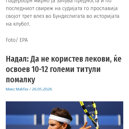
Падерборн мирно ја зачува предноста и по
последниот свиреж на судијата го прославија
својот трет влез во Бундеслигата во историјата
на клубот.
Foto/ EPA
Надал: Да не користев лекови, ќе
освоев 10-12 големи титули
помалку
Микс
Makfax
/
26.05.2026