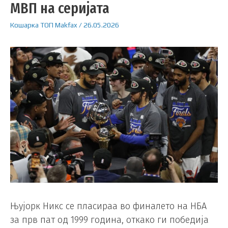
МВП на серијата
Кошарка
ТОП
Makfax
/
26.05.2026
Њујорк Никс се пласираа во финалето на НБА
за прв пат од 1999 година, откако ги победија