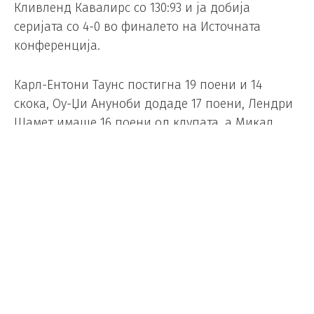
Кливленд Кавалирс со 130:93 и ја добија
серијата со 4-0 во финалето на Источната
конференција.
Карл-Ентони Таунс постигна 19 поени и 14
скока, Оу-Џи Ануноби додаде 17 поени, Лендри
Шамет имаше 16 поени од клупата, а Микал
Бриџис и Џејлен Брансон додадоа по 15 за
Никс, кои станаа четвртиот тим во историјата со
серија од 11 победи во плејофот.
Последниот тим со вакво остварување беа
Голден Стејт во 2017 година, кога стигнаа до
својата втора титула во три сезони со 15
последователни победи.