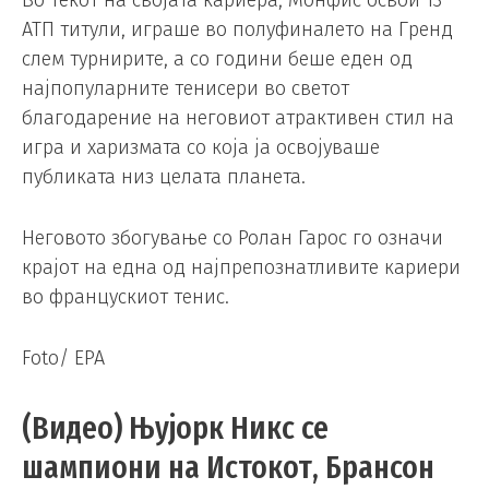
Во текот на својата кариера, Монфис освои 13
АТП титули, играше во полуфиналето на Гренд
слем турнирите, а со години беше еден од
најпопуларните тенисери во светот
благодарение на неговиот атрактивен стил на
игра и харизмата со која ја освојуваше
публиката низ целата планета.
Неговото збогување со Ролан Гарос го означи
крајот на една од најпрепознатливите кариери
во францускиот тенис.
Foto/ EPA
(Видео) Њујорк Никс се
шампиони на Истокот, Брансон