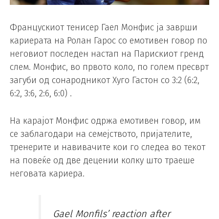
Францускиот тенисер Гаел Монфис ја заврши
кариерата на Ролан Гарос со емотивен говор по
неговиот последен настап на Парискиот гренд
слем. Монфис, во првото коло, по голем пресврт
загуби од сонародникот Хуго Гастон со 3:2 (6:2,
6:2, 3:6, 2:6, 6:0) .
На карајот Монфис одржа емотивен говор, им
се заблагодари на семејството, пријателите,
тренерите и навивачите кои го следеа во текот
на повеќе од две децении колку што траеше
неговата кариера.
Gael Monfils’ reaction after