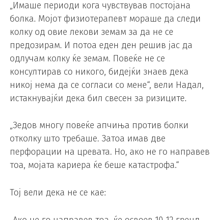
„Имаше периоди кога чувствував постојана
болка. Мојот физиотерапевт мораше да следи
колку од овие лекови земам за да не се
предозирам. И потоа еден ден решив јас да
одлучам колку ќе земам. Повеќе не се
консултирав со никого, бидејќи знаев дека
никој нема да се согласи со мене“, вели Надал,
истакнувајќи дека бил свесен за ризиците.
„Зедов многу повеќе апчиња против болки
отколку што требаше. Затоа имав две
перфорации на цревата. Но, ако не го направев
тоа, мојата кариера ќе беше катастрофа.“
Тој вели дека не се кае: