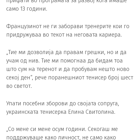
прифати во програмата за развој кога имаше
само 13 години.
Французинот не ги заборави тренерите кои го
придружуваа во текот на неговата кариера.
„Тие ми дозволија да правам грешки, но и да
учам од нив. Тие ми помогнаа да бидам тоа
што сум на теренот и да пробувам нешто ново
секој ден“, рече поранешниот тенисер број шест
во светот.
Упати посебни зборови до својата сопруга,
украинската тенисерка Елина Свитолина.
„Со мене си мене осум години. Секогаш ме
поддржуваше како личност, не само како