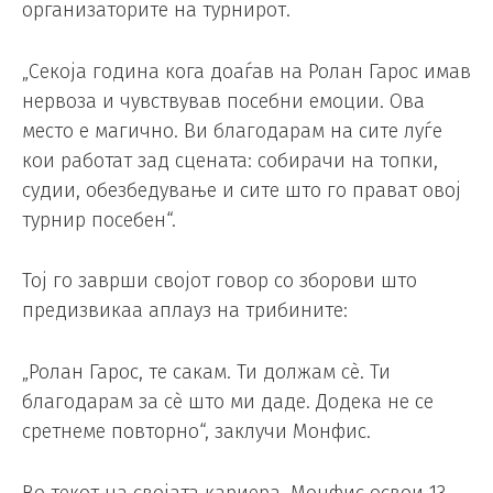
организаторите на турнирот.
„Секоја година кога доаѓав на Ролан Гарос имав
нервоза и чувствував посебни емоции. Ова
место е магично. Ви благодарам на сите луѓе
кои работат зад сцената: собирачи на топки,
судии, обезбедување и сите што го прават овој
турнир посебен“.
Тој го заврши својот говор со зборови што
предизвикаа аплауз на трибините:
„Ролан Гарос, те сакам. Ти должам сè. Ти
благодарам за сè што ми даде. Додека не се
сретнеме повторно“, заклучи Монфис.