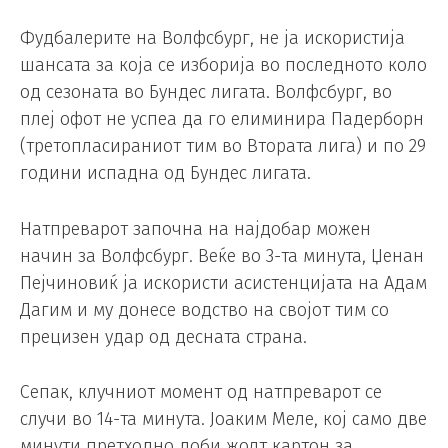
Фудбалерите на Волфсбург, не ја искористија
шансата за која се изборија во последното коло
од сезоната во Бундес лигата. Волфсбург, во
плеј офот не успеа да го елиминира Падерборн
(третопласираниот тим во Втората лига) и по 29
години испадна од Бундес лигата.
Натпреварот започна на најдобар можен
начин за Волфсбург. Веќе во 3-та минута, Џенан
Пејчиновиќ ја искористи асистенцијата на Адам
Дагим и му донесе водство на својот тим со
прецизен удар од десната страна.
Сепак, клучниот момент од натпреварот се
случи во 14-та минута. Јоаким Меле, кој само две
минути претходно доби жолт картон за