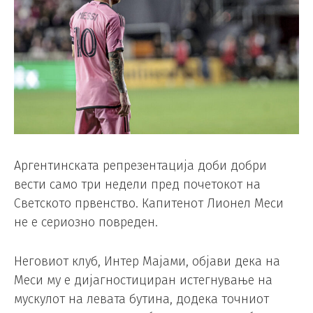
Аргентинската репрезентација доби добри
вести само три недели пред почетокот на
Светското првенство. Капитенот Лионел Меси
не е сериозно повреден.
Неговиот клуб, Интер Мајами, објави дека на
Меси му е дијагностициран истегнување на
мускулот на левата бутина, додека точниот