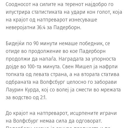
Соодносот на силите на теренот најдобро го
илустрира статистиката на удари кон голот, која
на крајот од натпреварот изнесуваше
неверојатни 36:4 за Падерборн.
Бидејќи по 90 минути немаше победник, се
отиде во продолжение во кое Падерборн
продолжи да напаѓа. Наградата за упорноста
дојде во 100-та минута. Свен Мишел ја нафрли
топката од левата страна, а на втората статива
одбраната на Волфсбург целосно го заборави
Лаурин Курда, кој со волеј ја смести во мрежата
за водство од 2:1.
До крајот на натпреварот, исцрпените играчи
на Волфсбург немаа сила да одговорат.