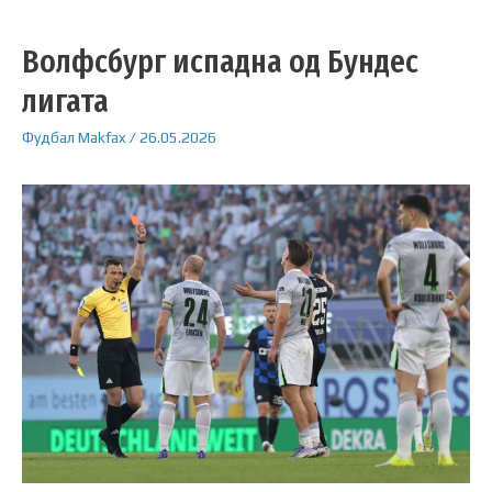
Волфсбург испадна од Бундес
лигата
Фудбал
Makfax
/
26.05.2026