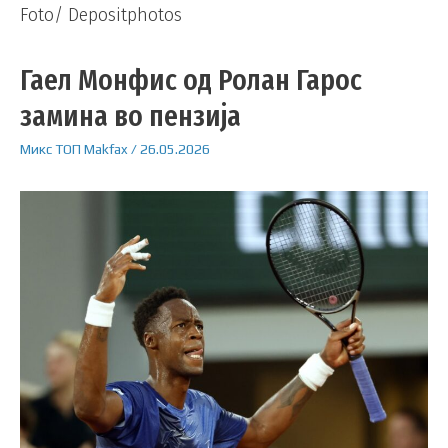
Foto/ Depositphotos
Гаел Монфис од Ролан Гарос
замина во пензија
Микс
ТОП
Makfax
/
26.05.2026