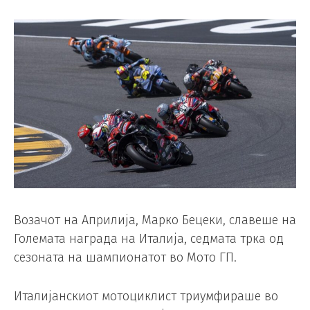
Возачот на Априлија, Марко Бецеки, славеше на
Големата награда на Италија, седмата трка од
сезоната на шампионатот во Мото ГП.
Италијанскиот мотоциклист триумфираше во