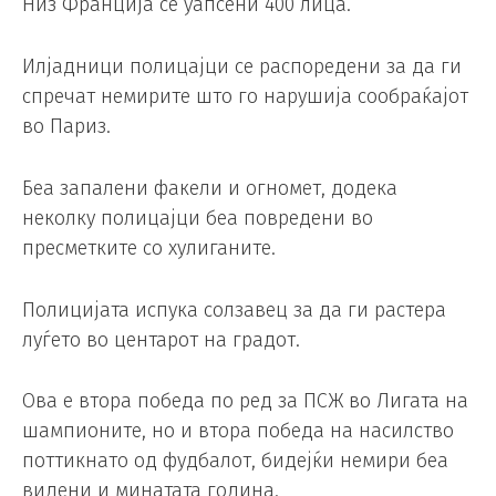
Низ Франција се уапсени 400 лица.
Илјадници полицајци се распоредени за да ги
спречат немирите што го нарушија сообраќајот
во Париз.
Беа запалени факели и огномет, додека
неколку полицајци беа повредени во
пресметките со хулиганите.
Полицијата испука солзавец за да ги растера
луѓето во центарот на градот.
Ова е втора победа по ред за ПСЖ во Лигата на
шампионите, но и втора победа на насилство
поттикнато од фудбалот, бидејќи немири беа
видени и минатата година.