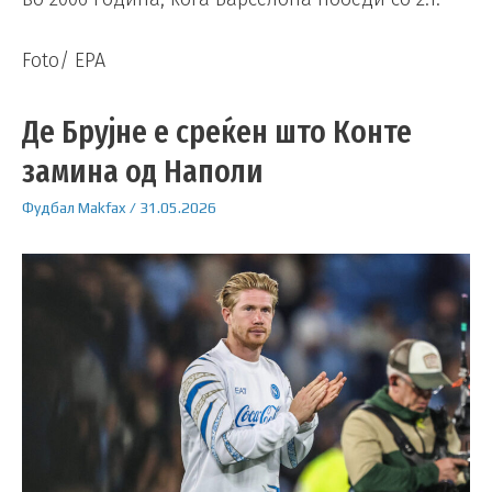
Foto/ EPA
Де Брујне е среќен што Конте
замина од Наполи
Фудбал
Makfax
/
31.05.2026