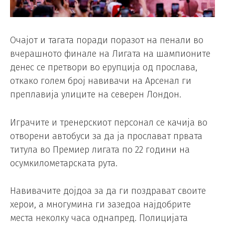
Очајот и тагата поради поразот на пенали во
вчерашното финале на Лигата на шампионите
денес се претвори во ерупција од прослава,
откако голем број навивачи на Арсенал ги
преплавија улиците на северен Лондон.
Играчите и тренерскиот персонал се качија во
отворени автобуси за да ја прослават првата
титула во Премиер лигата по 22 години на
осумкилометарската рута.
Навивачите дојдоа за да ги поздрават своите
херои, а многумина ги зазедоа најдобрите
места неколку часа однапред. Полицијата