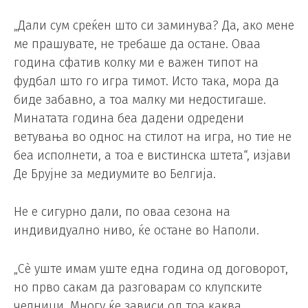
„Дали сум среќен што си заминува? Да, ако мене
ме прашувате, не требаше да остане. Оваа
година сфатив колку ми е важен типот на
фудбал што го игра тимот. Исто така, мора да
биде забавно, а тоа малку ми недостигаше.
Минатата година беа дадени одредени
ветувања во однос на стилот на игра, но тие не
беа исполнети, а тоа е вистинска штета“, изјави
Де Брујне за медиумите во Белгија.
Не е сигурно дали, по оваа сезона на
индивидуално ниво, ќе остане во Наполи.
„Сè уште имам уште една година од договорот,
но прво сакам да разговарам со клупските
челници. Многу ќе зависи од тоа каква