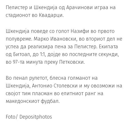
Пелистер и Шкендија од Арачинови играа на
стадионот во Квадарци.
Шкендија поведе со голот Назифи во првото
полувреме. Марко Ивановски, во вториот дел не
успеа да реализира пена за Пелистер. Екипата
од Битоал, до 1:1, дојде во последните секунди,
во 97-та минута преку Петковски.
Во пенал рулетот, блесна голманот на
Шкендија, Антонио Столевски и му овозможи на
својот тим пласман во елитниот ранг на
македонскиот фудбал.
Foto/ Depositphotos