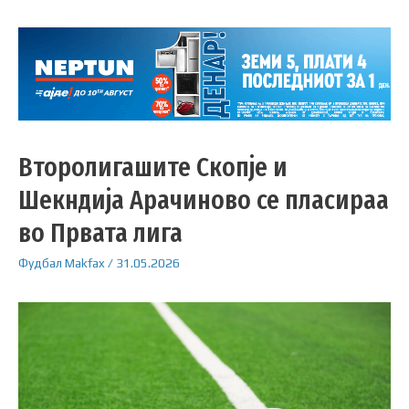
Второлигашите Скопје и
Шекндија Арачиново се пласираа
во Првата лига
Фудбал
Makfax
/
31.05.2026