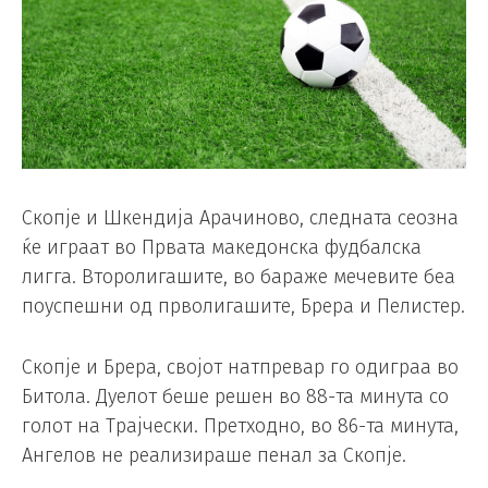
Скопје и Шкендија Арачиново, следната сеозна
ќе играат во Првата македонска фудбалска
лигга. Второлигашите, во бараже мечевите беа
поуспешни од прволигашите, Брера и Пелистер.
Скопје и Брера, својот натпревар го одиграа во
Битола. Дуелот беше решен во 88-та минута со
голот на Трајчески. Претходно, во 86-та минута,
Ангелов не реализираше пенал за Скопје.