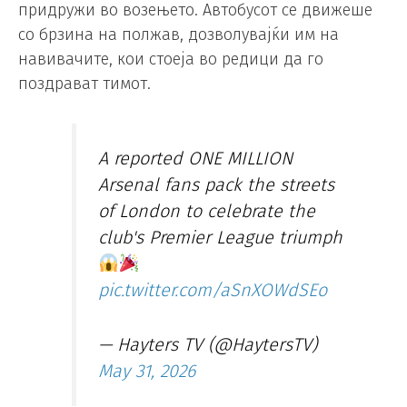
придружи во возењето. Автобусот се движеше
со брзина на полжав, дозволувајќи им на
навивачите, кои стоеја во редици да го
поздрават тимот.
A reported ONE MILLION
Arsenal fans pack the streets
of London to celebrate the
club's Premier League triumph
pic.twitter.com/aSnXOWdSEo
— Hayters TV (@HaytersTV)
May 31, 2026