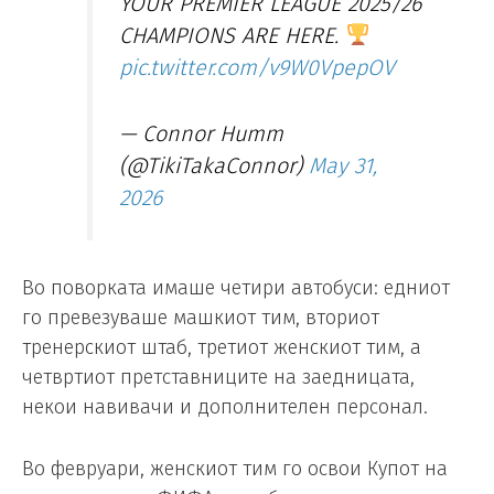
YOUR PREMIER LEAGUE 2025/26
CHAMPIONS ARE HERE.
pic.twitter.com/v9W0VpepOV
— Connor Humm
(@TikiTakaConnor)
May 31,
2026
Во поворката имаше четири автобуси: едниот
го превезуваше машкиот тим, вториот
тренерскиот штаб, третиот женскиот тим, а
четвртиот претставниците на заедницата,
некои навивачи и дополнителен персонал.
Во февруари, женскиот тим го освои Купот на