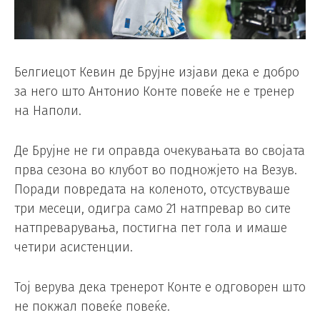
Белгиецот Кевин де Брујне изјави дека е добро
за него што Антонио Конте повеќе не е тренер
на Наполи.
Де Брујне не ги оправда очекувањата во својата
прва сезона во клубот во подножјето на Везув.
Поради повредата на коленото, отсуствуваше
три месеци, одигра само 21 натпревар во сите
натпреварувања, постигна пет гола и имаше
четири асистенции.
Тој верува дека тренерот Конте е одговорен што
не покжал повеќе повеќе.