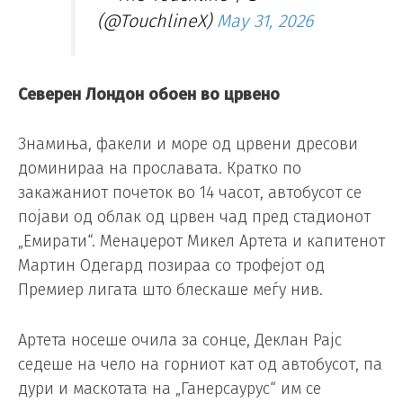
(@TouchlineX)
May 31, 2026
Северен Лондон обоен во црвено
Знамиња, факели и море од црвени дресови
доминираа на прославата. Кратко по
закажаниот почеток во 14 часот, автобусот се
појави од облак од црвен чад пред стадионот
„Емирати“. Менаџерот Микел Артета и капитенот
Мартин Одегард позираа со трофејот од
Премиер лигата што блескаше меѓу нив.
Артета носеше очила за сонце, Деклан Рајс
седеше на чело на горниот кат од автобусот, па
дури и маскотата на „Ганерсаурус“ им се