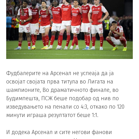
Фудбалерите на Арсенал не успеаја да ја
освојат својата прва титула во Лигата на
шампионите, Во драматичното финале, во
Будимпешта, ПСЖ беше подобар од нив по
изведувањето на пенали со 4:3, откако по 120
минути играша резултатот беше 1:1.
И додека Арсенал и сите негови фанови