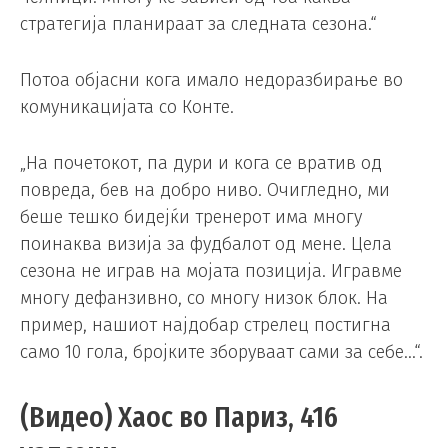
стратегија планираат за следната сезона.“
Потоа објасни кога имало недоразбирање во
комуникацијата со Конте.
„На почетокот, па дури и кога се вратив од
повреда, бев на добро ниво. Очигледно, ми
беше тешко бидејќи тренерот има многу
поинаква визија за фудбалот од мене. Цела
сезона не играв на мојата позиција. Игравме
многу дефанзивно, со многу низок блок. На
пример, нашиот најдобар стрелец постигна
само 10 гола, бројките зборуваат сами за себе…“.
(Видео) Хаос во Париз, 416