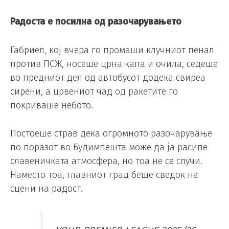
Радоста е посилна од разочарувањето
Габриел, кој вчера го промаши клучниот пенал
против ПСЖ, носеше црна капа и очила, седеше
во предниот дел од автобусот додека свиреа
сирени, а црвениот чад од ракетите го
покриваше небото.
Постоеше страв дека огромното разочарување
по поразот во Будимпешта може да ја расипе
славеничката атмосфера, но тоа не се случи.
Наместо тоа, главниот град беше сведок на
сцени на радост.