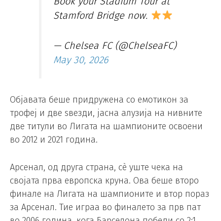
Book your Stadium Tour at
Stamford Bridge now.
— Chelsea FC (@ChelseaFC)
May 30, 2026
Објавата беше придружена со емотикон за
трофеј и две ѕвезди, јасна алузија на нивните
две титули во Лигата на шампионите освоени
во 2012 и 2021 година.
Арсенал, од друга страна, сè уште чека на
својата прва европска круна. Ова беше второ
финале на Лигата на шампионите и втор пораз
за Арсенал. Тие играа во финалето за прв пат
во 2006 година, кога Барселона победи со 2:1.