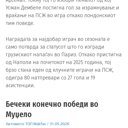
Арсенал. Токму тој го избори пеналот од кој
Усман Дембеле постигна гол за израмнување и
враќање на ПСЖ во игра откако лондонскиот
тим поведе.
Наградата за најдобар играч во сезоната е
само потврда за статусот што го изгради
грузискиот напаѓач во Париз. Откако пристигна
од Наполи на почетокот на 2025 година, тој
брзо стана еден од клучните играчи на ПСЖ,
одигра 80 натпревари со 27 гола и 19
асистенции.
Бечеки конечно победи во
Муџело
Автомото
ТОП
Makfax
/
31.05.2026