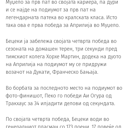
Муџело за прв пат во својата кариера, па дури
и се најде на подиумот за прв пат на
легендарната патека во кралската класа. Исто
така ова е прва победа за Априлија во Муџело.
Бецеки ја забележа својата четврта победа во
сезоната на домашен терен, три секунди пред
тимскиот колега Хорхе Мартин, додека на дуото
на Априлија на подиумот му се придружи
возачот на Дукати, Франческо Бањаја.
Во борбата за последното место на подиумот во
фото-финишот, Пеко го победи Аи Огура од
Тракхаус за 34 илјадити делови од секундата.
По својата четврта победа, Бецеки води во
генералниот пласман со 173 поени, 17 повеќе од