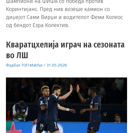
шампиони на ФИФА со победа против
Коринтијанс. Пред нив возеше камион со
диџејот Сами Вирџи и водителот Феми Колеос
од бендот Езра Колектив.
Кваратцхелија играч на сезоната
во ЛШ
Фудбал
ТОП
Makfax
/
31.05.2026