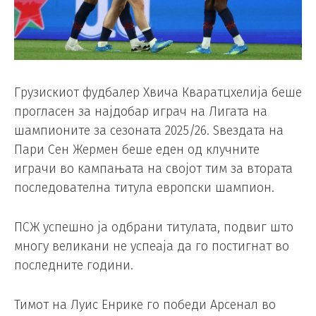
Грузискиот фудбалер Хвича Кваратцхелија беше
прогласен за најдобар играч на Лигата на
шампионите за сезоната 2025/26. Ѕвездата на
Пари Сен Жермен беше еден од клучните
играчи во кампањата на својот тим за втората
последователна титула европски шампион.
ПСЖ успешно ја одбрани титулата, подвиг што
многу великани не успеаја да го постигнат во
последните години.
Тимот на Луис Енрике го победи Арсенал во