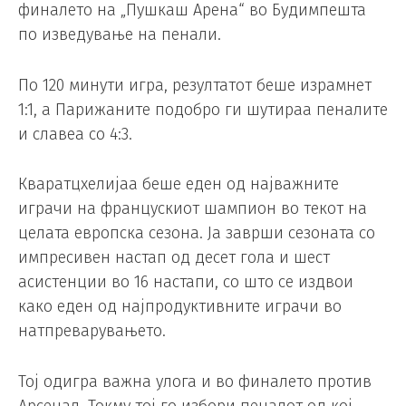
финалето на „Пушкаш Арена“ во Будимпешта
по изведување на пенали.
По 120 минути игра, резултатот беше израмнет
1:1, а Парижаните подобро ги шутираа пеналите
и славеа со 4:3.
Кваратцхелијаа беше еден од најважните
играчи на францускиот шампион во текот на
целата европска сезона. Ја заврши сезоната со
импресивен настап од десет гола и шест
асистенции во 16 настапи, со што се издвои
како еден од најпродуктивните играчи во
натпреварувањето.
Тој одигра важна улога и во финалето против