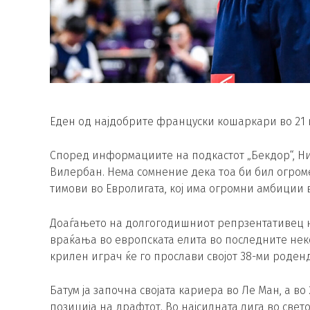
Еден од најдобрите француски кошаркари во 21 в
Според информациите на подкастот „Бекдор“, Ник
Вилербан. Нема сомнение дека тоа би бил огром
тимови во Евролигата, кој има огромни амбиции в
Доаѓањето на долгогодишниот репрзентативец на
враќања во европската елита во последните нек
крилен играч ќе го прослави својот 38-ми роден
Батум ја започна својата кариера во Ле Ман, а в
позиција на драфтот. Во најсилната лига во свет