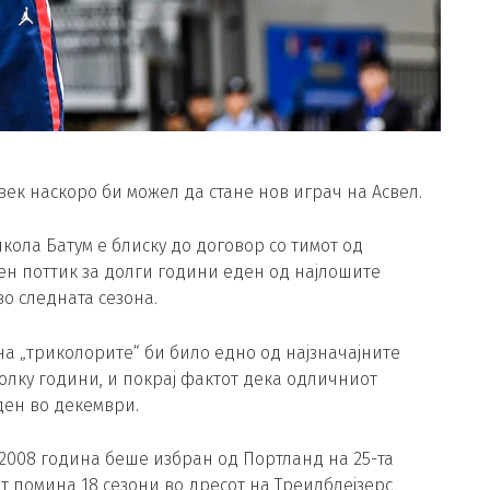
ек наскоро би можел да стане нов играч на Асвел.
ола Батум е блиску до договор со тимот од
ен поттик за долги години еден од најлошите
о следната сезона.
 „триколорите“ би било едно од најзначајните
олку години, и покрај фактот дека одличниот
ден во декември.
о 2008 година беше избран од Портланд на 25-та
от помина 18 сезони во дресот на Треилблејзерс,