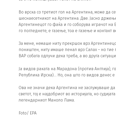
Во врска со третиот гол на Аргентина, може да с
шеснаесетникот на Аргентина. Две. Јасно држење
Аргентинецот го фаќа и го соборува играчот на Еги
го погледнете, е газење, тоа е газење и контакт в
За мене, немаше ниту прекршок врз Аргентинецо
поништен, ниту имаше пенал врз Салах – но тие 
ВАР собата одлучи дека треба, а во друга ситуациј
Ја видов раката на Марадона (против Англија), г
Република Ирска)… Но, она што го видов денес е 
Ова не значи дека Аргентина не заслужуваше да
светот, тој е најдобриот во историјата, но судија
легендарниот Маноло Лама.
Foto/ EPA