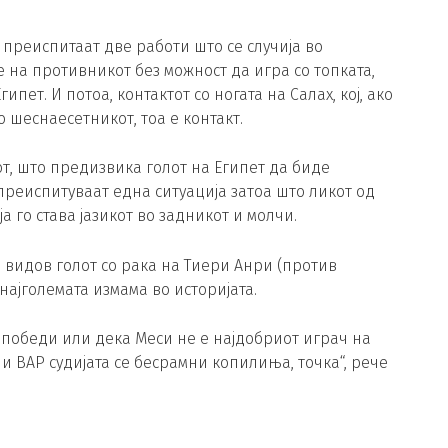
е преиспитаат две работи што се случија во
 на противникот без можност да игра со топката,
пет. И потоа, контактот со ногата на Салах, кој, ако
о шеснаесетникот, тоа е контакт.
т, што предизвика голот на Египет да биде
преиспитуваат една ситуација затоа што ликот од
а го става јазикот во задникот и молчи.
о видов голот со рака на Тиери Анри (против
најголемата измама во историјата.
 победи или дека Меси не е најдобриот играч на
та и ВАР судијата се бесрамни копилиња, точка“, рече