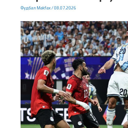
Фудбал
Makfax
/
08.07.2026