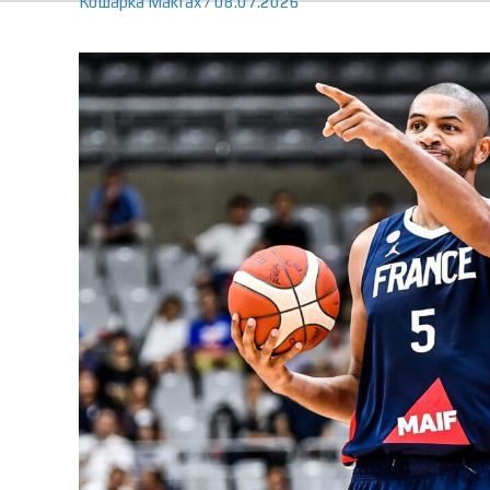
Кошарка
Makfax
/
08.07.2026