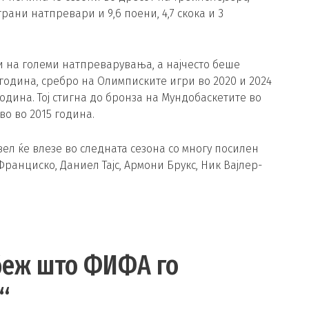
рани натпревари и 9,6 поени, 4,7 скока и 3
ли на големи натпреварувања, а најчесто беше
 година, сребро на Олимписките игри во 2020 и 2024
година. Тој стигна до бронза на Мундобаскетите во
во во 2015 година.
ел ќе влезе во следната сезона со многу посилен
ранциско, Даниел Тајс, Армони Брукс, Ник Вајлер-
абеж што ФИФА го
“