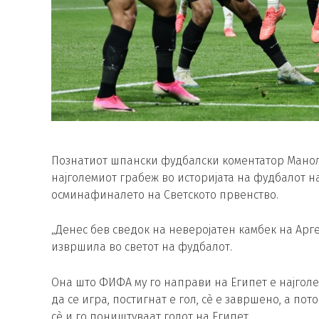
Познатиот шпански фудбалски коментатор Манол
најголемиот грабеж во историјата на фудбалот на
осминафиналето на Светското првенство.
„Денес бев сведок на неверојатен камбек на Ар
извршила во светот на фудбалот.
Она што ФИФА му го направи на Египет е најголем
да се игра, постигнат е гол, сè е завршено, а по
сè и го поништуваат голот на Египет.