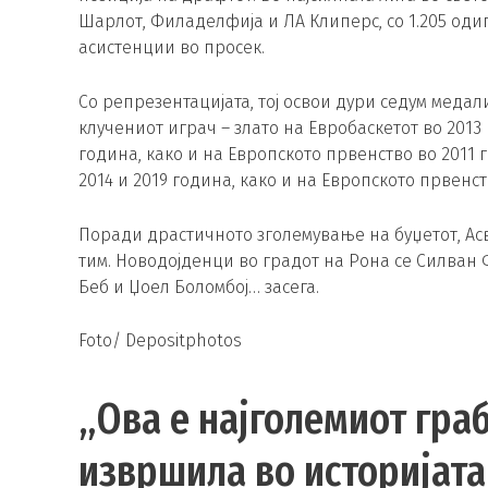
Шарлот, Филаделфија и ЛА Клиперс, со 1.205 одиг
асистенции во просек.
Со репрезентацијата, тој освои дури седум меда
клучениот играч – злато на Евробаскетот во 2013
година, како и на Европското првенство во 2011 
2014 и 2019 година, како и на Европското првенст
Поради драстичното зголемување на буџетот, Асв
тим. Новодојденци во градот на Рона се Силван Ф
Беб и Џоел Боломбој… засега.
Foto/ Depositphotos
„Ова е најголемиот гр
извршила во историјата