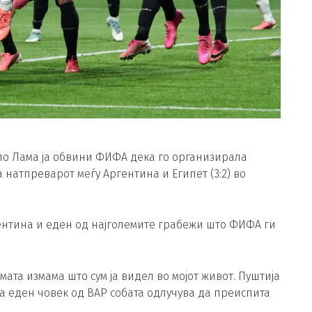
о Лама ја обвини ФИФА дека го организирала
 натпреварот меѓу Аргентина и Египет (3:2) во
гентина и еден од најголемите грабежи што ФИФА ги
ата измама што сум ја видел во мојот живот. Пуштија
тоа еден човек од ВАР собата одлучува да преиспита