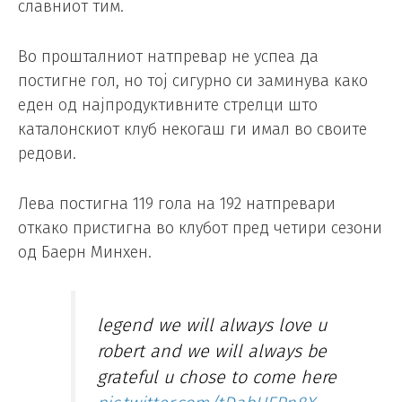
славниот тим.
Во прошталниот натпревар не успеа да
постигне гол, но тој сигурно си заминува како
еден од најпродуктивните стрелци што
каталонскиот клуб некогаш ги имал во своите
редови.
Лева постигна 119 гола на 192 натпревари
откако пристигна во клубот пред четири сезони
од Баерн Минхен.
legend we will always love u
robert and we will always be
grateful u chose to come here