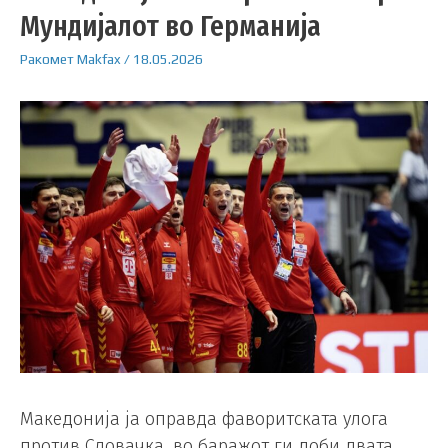
Мундијалот во Германија
Ракомет
Makfax
/
18.05.2026
Македонија ја оправда фаворитската улога
против Словачка, во баражот ги доби двата