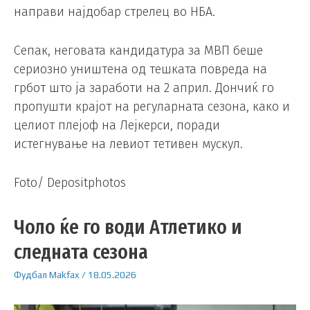
направи најдобар стрелец во НБА.
Сепак, неговата кандидатура за MВП беше
сериозно уништена од тешката повреда на
грбот што ја заработи на 2 април. Дончиќ го
пропушти крајот на регуларната сезона, како и
целиот плејоф на Лејкерси, поради
истегнување на левиот тетивен мускул.
Foto/ Depositphotos
Чоло ќе го води Атлетико и
следната сезона
Фудбал
Makfax
/
18.05.2026