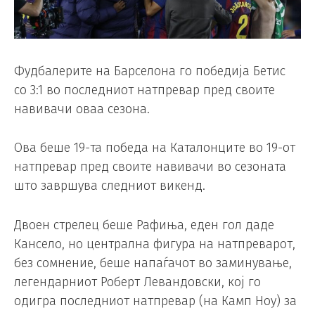
Фудбалерите на Барселона го победија Бетис
со 3:1 во последниот натпревар пред своите
навивачи оваа сезона.
Ова беше 19-та победа на Каталонците во 19-от
натпревар пред своите навивачи во сезоната
што завршува следниот викенд.
Двоен стрелец беше Рафиња, еден гол даде
Кансело, но централна фигура на натпреварот,
без сомнение, беше напаѓачот во заминување,
легендарниот Роберт Левандовски, кој го
одигра последниот натпревар (на Камп Ноу) за