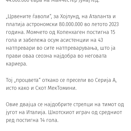
44.000.000 евра на Манчестер Јунајтед.
„Црвените ѓаволи“, за Хојлунд, на Аталанта и
платија астрономски 80.000.000 во летото 2023
година. Момчето од Копенхаген постигна 15
гола и забележа осум асистенции на 43
натпревари во сите натпреварувања, што ја
прави оваа сеозна најдобра во неговата
кариера.
Тој „процвета“ откако се пресели во Серија А,
исто како и Скот МекТомини.
Овие двајца се најдобрите стрелци на тимот од
југот на Италија. Шкотскиот играч од средниот
ред постигна 14 гола.