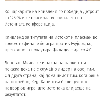
Кошаркарите на Кливленд го победија Детроит
со 125:94 и се пласираа во финалето на
Источната конференција.
Кливленд за титулата на Истокот и пласман во
големото финале ќе игра против Њујорк, кој
претходно ја нокаутира Филаделфија со 4:0.
Донован Мичел се истакна на паркетот и
покажа дека не е случајно лидер на овој тим.
Од друга страна, кај домашниот тим, кога беше
најпотребно, Кејд Канингем беше целосно
надвор од игра, што исто така влијаеше на
резултатот.