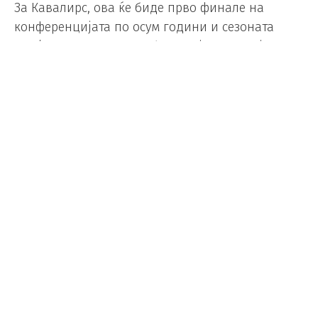
За Кавалирс, ова ќе биде прво финале на
конференцијата по осум години и сезоната
2017/18, последно за Леброн Џејмс во Охајо.
Тогаш Кливленд беше подобар од Бостон со 4-3,
но потоа беше поразен од Голден Стејт во
финалето со 0-4.
Најефикасен играч во победничкиот тим беше
Мичел со 26 поени, а вистинско изненадување
беше Сем Мерил со 23 поени. Ист број на поени
постигна Џарет Ален , а Еван Мобли имаше
дабл-дабл учинок со 21 поен и 12 скока.
Кај Детроит, Џенкинс се истакна со 17 поени,
Канингем имаше 13, како и Робинсон.