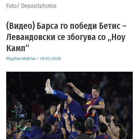
Foto/ Depositphotos
(Видео) Барса го победи Бетис –
Левандовски се збогува со „Ноу
Камп“
Фудбал
Makfax
/
18.05.2026