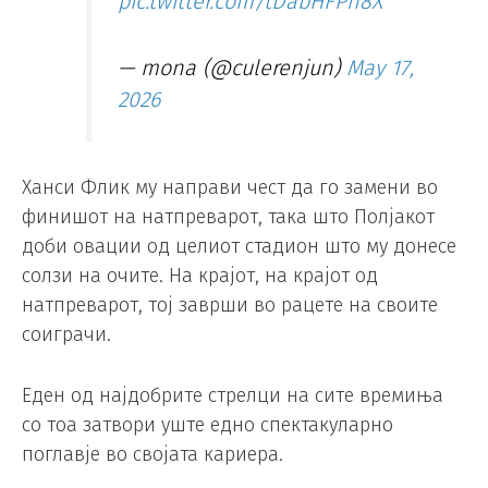
pic.twitter.com/tDabHFPn8X
— mona (@culerenjun)
May 17,
2026
Ханси Флик му направи чест да го замени во
финишот на натпреварот, така што Полјакот
доби овации од целиот стадион што му донесе
солзи на очите. На крајот, на крајот од
натпреварот, тој заврши во рацете на своите
соиграчи.
Еден од најдобрите стрелци на сите времиња
со тоа затвори уште едно спектакуларно
поглавје во својата кариера.