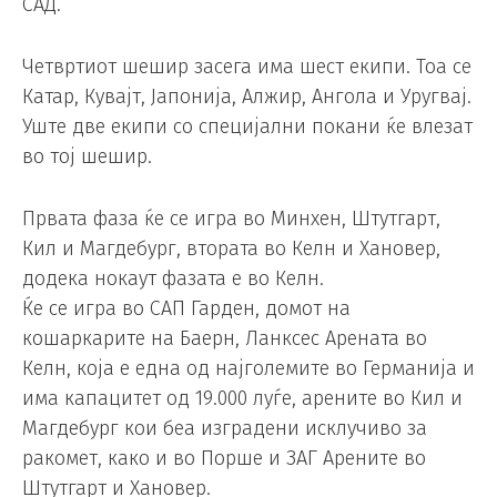
САД.
Четвртиот шешир засега има шест екипи. Тоа се
Катар, Кувајт, Јапонија, Алжир, Ангола и Уругвај.
Уште две екипи со специјални покани ќе влезат
во тој шешир.
Првата фаза ќе се игра во Минхен, Штутгарт,
Кил и Магдебург, втората во Келн и Хановер,
додека нокаут фазата е во Келн.
Ќе се игра во САП Гарден, домот на
кошаркарите на Баерн, Ланксес Арената во
Келн, која е една од најголемите во Германија и
има капацитет од 19.000 луѓе, арените во Кил и
Магдебург кои беа изградени исклучиво за
ракомет, како и во Порше и ЗАГ Арените во
Штутгарт и Хановер.