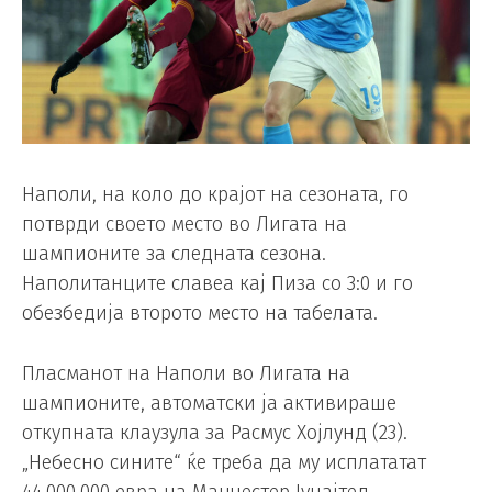
Наполи, на коло до крајот на сезоната, го
потврди своето место во Лигата на
шампионите за следната сезона.
Наполитанците славеа кај Пиза со 3:0 и го
обезбедија второто место на табелата.
Пласманот на Наполи во Лигата на
шампионите, автоматски ја активираше
откупната клаузула за Расмус Хојлунд (23).
„Небесно сините“ ќе треба да му исплататат