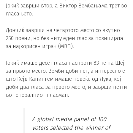
Јокиќ заврши втор, а Виктор Вембањама трет во
гласањето.
Дончиќ заврши на четвртото место со вкупно
250 поени, но без ниту еден глас за позицијата
за најкорисен играч (MВП).
Јокиќ имаше десет гласа наспроти 83-те на Шеј
за првото место, Вемби доби пет, а интересно е
што Кејд Канингем имаше повеќе од Лука, кој
доби два гласа за првото место, и заврши петти
во генералниот пласман.
A global media panel of 100
voters selected the winner of