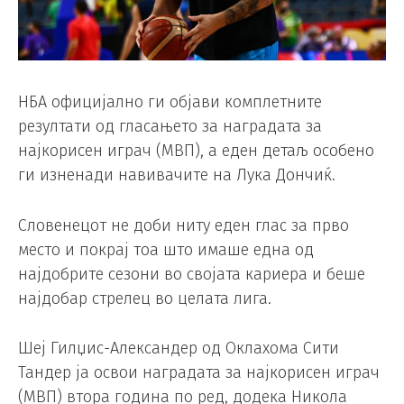
НБА официјално ги објави комплетните
резултати од гласањето за наградата за
најкорисен играч (MВП), а еден детаљ особено
ги изненади навивачите на Лука Дончиќ.
Словенецот не доби ниту еден глас за прво
место и покрај тоа што имаше една од
најдобрите сезони во својата кариера и беше
најдобар стрелец во целата лига.
Шеј Гилџис-Александер од Оклахома Сити
Тандер ја освои наградата за најкорисен играч
(MВП) втора година по ред, додека Никола