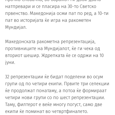
натпревари и се пласира на 30-то Светско
првенство. Македонија осми пат по ред, а 10-ти
пат во историјата ќе игра на ракометен
Мундијал.
Македонската ракометна репрезентација,
противниците на Мундијалот, ќе ги чека од
вториот шешир. Ждрепката ќе се одржи на 10
јуни.
32 репрезентации ќе бидат поделени во осум
групи од по четири екипи. Првите три селекции
ќе продолжат понатаму, а потоа ќе формираат
четири нови групи со по шест репрезентации.
Таму, филтерот е веќе многу погуст, само две
екипи ќе поминат во четвртфиналето.