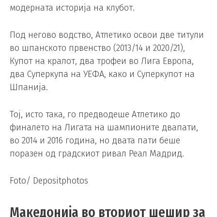
модерната историја на клубот.
Под негово водство, Атлетико освои две титули
во шпанското првенство (2013/14 и 2020/21),
Купот на кралот, два трофеи во Лига Европа,
два Суперкупа на УЕФА, како и Суперкупот на
Шпанија.
Тој, исто така, го предводеше Атлетико до
финалето на Лигата на шампионите двапати,
во 2014 и 2016 година, но двата пати беше
поразен од градскиот ривал Реал Мадрид.
Foto/ Depositphotos
Македонија во вториот шешир за