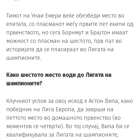
Тимот на Унаи Емери веќе обезбеди место во
елитата, со пласманот меѓу првите пет екипи од
првенството, но сега Борнмут и Брајтон имаат
можност со пласман на шестото, прв пат во
историјата да се пласираат во Лигата на
шампионите.
Како шестото место води до Лигата на
шампионите?
Клучниот услов за овој исход е Астон Вила, како
победник на Лига Европа, да заврши на
петтото место во домашното првенство (во
моментов се четврти). Во тој случај, Вила би се
квалификувала за Лигата на шампионите,