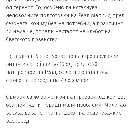
од теренот. Тој особено ги истакнува
недоволните подготовки на Реал Мадрид пред
сезоната, кои му беа најпотребни, а практично
ги немаше, поради настапот на клубот на
Светското првенство.
Тој веднаш беше турнат во натпреварувачки
ритам и се појави во 16 од првите 20
натпревари на Реал, сè до неговата прва
сериозна повреда на 7 декември.
Одмори само во четири натпревари, од кои два
беа принудни поради мали проблеми. Милитао
верува дека го платил цехот на исцрпувачкиот
распоред.