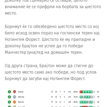
Доколку тоа сценарио се оствари, целото
внимание ќе се префрли на борбата за шестото
место.
Борнмут ќе го обезбедено шестото место со кој
било исход освен пораз на гостински терен кај
Нотингем Форест. Шестото ќе му припадне и
доколку Брајтон не успее да го победи
Манчестер Јунајтед на домашен терен.
Од друга страна, Брајтон може да стигне до
шестото место само ако победи, но под услов
Борнмут да загуби кај Нотингем Форест.