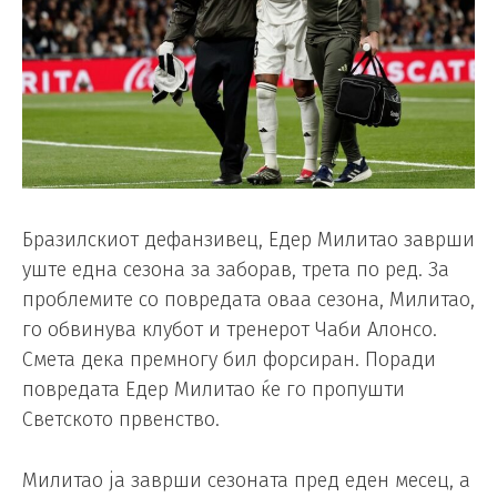
Бразилскиот дефанзивец, Едер Милитао заврши
уште една сезона за заборав, трета по ред. За
проблемите со повредата оваа сезона, Милитао,
го обвинува клубот и тренерот Чаби Алонсо.
Смета дека премногу бил форсиран. Поради
повредата Едер Милитао ќе го пропушти
Светското првенство.
Милитао ја заврши сезоната пред еден месец, а