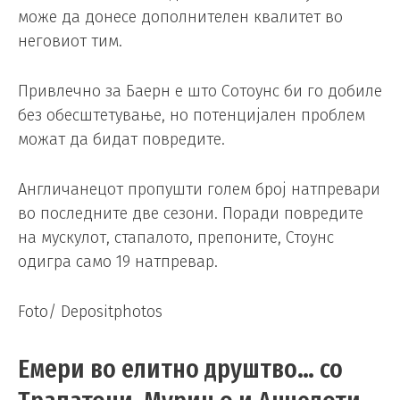
може да донесе дополнителен квалитет во
неговиот тим.
Привлечно за Баерн е што Сотоунс би го добиле
без обесштетување, но потенцијален проблем
можат да бидат повредите.
Англичанецот пропушти голем број натпревари
во последните две сезони. Поради повредите
на мускулот, стапалото, препоните, Стоунс
одигра само 19 натпревар.
Foto/ Depositphotos
Емери во елитно друштво… со