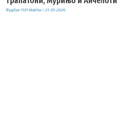
Трапатони, Мурињо и Анчелоти
Фудбал
ТОП
Makfax
/
21.05.2026
Менаџерот на Астон Вила, Унаи Емери, стана
четвртиот менаџер во историјата на УЕФА кој