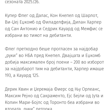
сезоната 2025/26.
Купер Флег од Далас, Кон Кнепел од Шарлот,
Ви-Џеј Еџкомб од Филаделфија, Дилан Харпер
од Сан Антонио и Седрик Кауард од Мемфис се
избрани во тимот на дебитанти.
Флег претходно беше прогласен за најдобар
„руки“ во НБА пред Кнепел. Двајцата и Еџкомб
добија максимален број поени – 200 во изборот
за најдобарот тим на дебитанти, Харпер имаше
193, а Кауард 125.
Дерик Квин и Џеремаја Фиерс од Њу Орлеанс,
Максим Рејно од Сакраменто, Ејс Бејли од Јута и
Колин Мари-Бојлс од Торонто беа избрани во
втората „руки“ петорка.