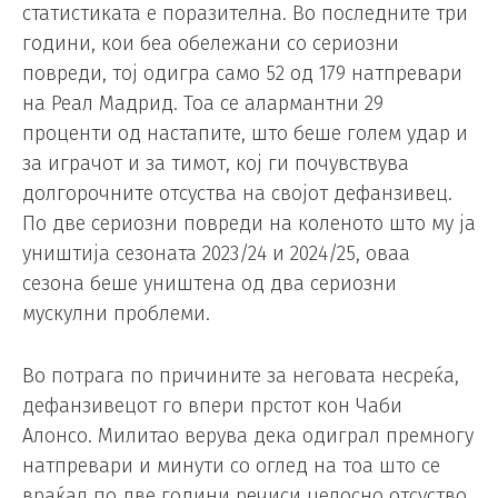
статистиката е поразителна. Во последните три
години, кои беа обележани со сериозни
повреди, тој одигра само 52 од 179 натпревари
на Реал Мадрид. Тоа се алармантни 29
проценти од настапите, што беше голем удар и
за играчот и за тимот, кој ги почувствува
долгорочните отсуства на својот дефанзивец.
По две сериозни повреди на коленото што му ја
уништија сезоната 2023/24 и 2024/25, оваа
сезона беше уништена од два сериозни
мускулни проблеми.
Во потрага по причините за неговата несреќа,
дефанзивецот го впери прстот кон Чаби
Алонсо. Милитао верува дека одиграл премногу
натпревари и минути со оглед на тоа што се
враќал по две години речиси целосно отсуство