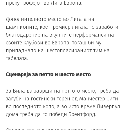
преку трофејот во Лига Европа.
Дополнителното место во Лигата на
шампионите, кое Премиер лигата го заработи
благодарение на вкупните перформанси на
своите клубови во Европа, тогаш би му
припаднало на шестопласираниот тим на
табелата.
Сценарија за петто и шесто место
За Вила да заврши на петтото место, треба да
загуби на гостински терен од Манчестер Сити
во последното коло, а во исто време Ливерпул
дома треба да го победи Брентфорд.