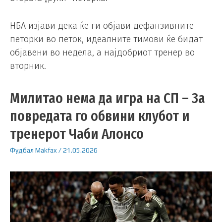
НБА изјави дека ќе ги објави дефанзивните
петорки во петок, идеалните тимови ќе бидат
објавени во недела, а најдобриот тренер во
вторник.
Милитао нема да игра на СП – За
повредата го обвини клубот и
тренерот Чаби Алонсо
Фудбал
Makfax
/
21.05.2026