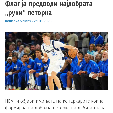
Флаг ја предводи најдобрата
„руки“ петорка
Кошарка
Makfax
/
21.05.2026
НБА ги објави имињата на копаркарите кои ја
формираа најдобрата петорка на дебитанти за