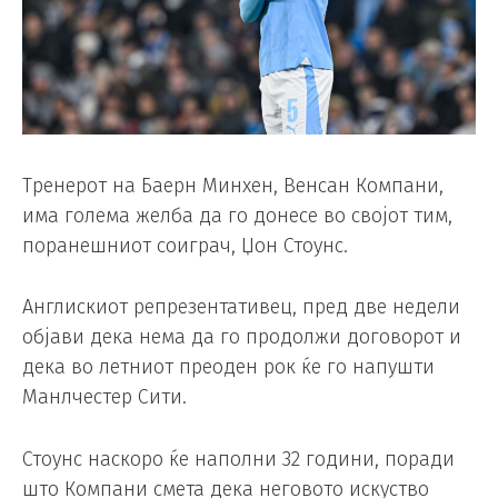
Тренерот на Баерн Минхен, Венсан Компани,
има голема желба да го донесе во својот тим,
поранешниот соиграч, Џон Стоунс.
Англискиот репрезентативец, пред две недели
објави дека нема да го продолжи договорот и
дека во летниот преоден рок ќе го напушти
Манлчестер Сити.
Стоунс наскоро ќе наполни 32 години, поради
што Компани смета дека неговото искуство