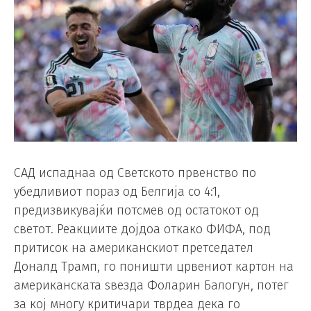
САД испаднаа од Светското првенство по
убедливиот пораз од Белгија со 4:1,
предизвикувајќи потсмев од остатокот од
светот. Реакциите дојдоа откако ФИФА, под
притисок на американскиот претседател
Доналд Трамп, го поништи црвениот картон на
американската ѕвезда Фоларин Балогун, потег
за кој многу критичари тврдеа дека го