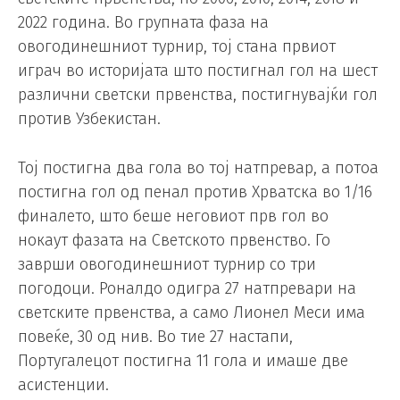
2022 година. Во групната фаза на
овогодинешниот турнир, тој стана првиот
играч во историјата што постигнал гол на шест
различни светски првенства, постигнувајќи гол
против Узбекистан.
Тој постигна два гола во тој натпревар, а потоа
постигна гол од пенал против Хрватска во 1/16
финалето, што беше неговиот прв гол во
нокаут фазата на Светското првенство. Го
заврши овогодинешниот турнир со три
погодоци. Роналдо одигра 27 натпревари на
светските првенства, а само Лионел Меси има
повеќе, 30 од нив. Во тие 27 настапи,
Португалецот постигна 11 гола и имаше две
асистенции.