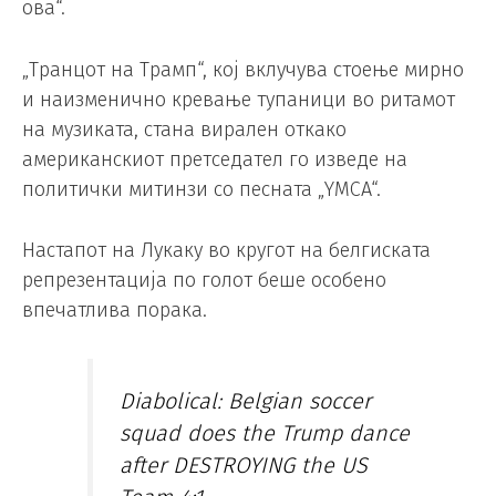
ова“.
„Транцот на Трамп“, кој вклучува стоење мирно
и наизменично кревање тупаници во ритамот
на музиката, стана вирален откако
американскиот претседател го изведе на
политички митинзи со песната „YMCA“.
Настапот на Лукаку во кругот на белгиската
репрезентација по голот беше особено
впечатлива порака.
Diabolical: Belgian soccer
squad does the Trump dance
after DESTROYING the US