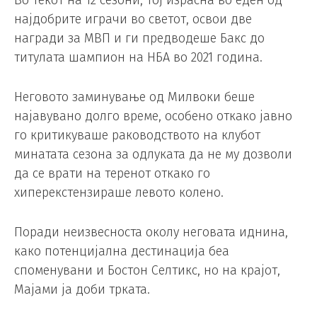
Во текот на 12 сезони, тој израсна во еден од
најдобрите играчи во светот, освои две
награди за МВП и ги предводеше Бакс до
титулата шампион на НБА во 2021 година.
Неговото заминување од Милвоки беше
најавувано долго време, особено откако јавно
го критикуваше раководството на клубот
минатата сезона за одлуката да не му дозволи
да се врати на теренот откако го
хиперекстензираше левото колено.
Поради неизвесноста околу неговата иднина,
како потенцијална дестинација беа
споменувани и Бостон Селтикс, но на крајот,
Мајами ја доби трката.