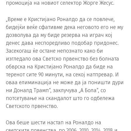
промоција на новиот селектор Жорге Жесус.
„Време е Кристијано Роналдо да се повлече,
бидејќи веќе сфативме дека неговото его не му
дозволува да му биде резерва на играч кој
денес дава неспоредливо подобар придонес.
Засекогаш ќе остане непознато како би
изгледало ова Светско првенство без болната
обврска на Кристијано Роналдо да биде на
теренот сите 90 минути, на секој натпревар. И
оваа елиминација не може да ја поништи дури
ни Доналд Трамп“, заклучува „А Бола“, со
потсетување на скандалот што го одбележа
Светското првенство.
Ова беше шести настап на Роналдо на
светските првенства, по 2006, 2010, 2014, 2018 и