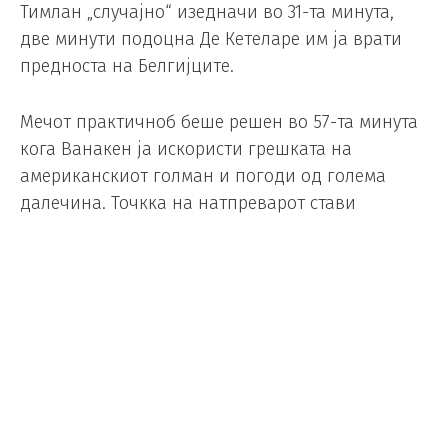
Тимлан „случајно“ изедначи во 31-та минута,
две минути подоцна Де Кетеларе им ја врати
предноста на Белгијците.
Мечот практичноб беше решен во 57-та минута
кога Ванакен ја искористи грешката на
американскиот голман и погоди од голема
далечина. Точкка на натпреварот стави
најдобриот стрелец во историјата на Белгија,
Лукаку во 93-та минута.
Белгија во четвртфиналето ќе игра против
Шпанија, која претходно со голот на Мерино во
91-та минута ја испрати дома Португалија.