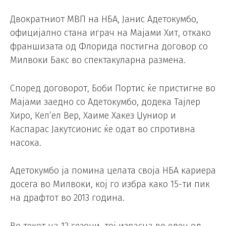
Двократниот МВП на НБА, Јанис Адетокумбо,
официјално стана играч на Мајами Хит, откако
франшизата од Флорида постигна договор со
Милвоки Бакс во спектакуларна размена.
Според договорот, Боби Портис ќе пристигне во
Мајами заедно со Адетокумбо, додека Тајлер
Хиро, Кел’ел Вер, Хаиме Хакез Џуниор и
Каспарас Јакутсионис ќе одат во спротивна
насока.
Адетокумбо ја помина целата своја НБА кариера
досега во Милвоки, кој го избра како 15-ти пик
на драфтот во 2013 година.