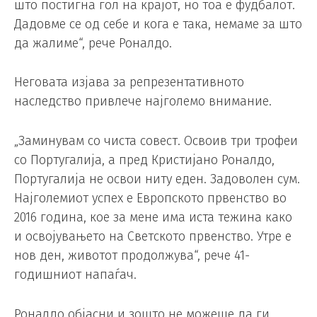
што постигна гол на крајот, но тоа е фудбалот.
Дадовме се од себе и кога е така, немаме за што
да жалиме“, рече Роналдо.
Неговата изјава за репрезентативното
наследство привлече најголемо внимание.
„Заминувам со чиста совест. Освоив три трофеи
со Португалија, а пред Кристијано Роналдо,
Португалија не освои ниту еден. Задоволен сум.
Најголемиот успех е Европското првенство во
2016 година, кое за мене има иста тежина како
и освојувањето на Светското првенство. Утре е
нов ден, животот продолжува“, рече 41-
годишниот напаѓач.
Роналдо објасни и зошто не можеше да ги