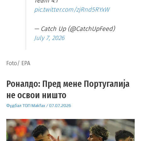
Team 4:1
pic.twitter.com/zjRnd5RYxW
— Catch Up (@CatchUpFeed)
July 7, 2026
Foto/ EPA
Роналдо: Пред мене Португалија
не освои ништо
Фудбал
ТОП
Makfax
/
07.07.2026