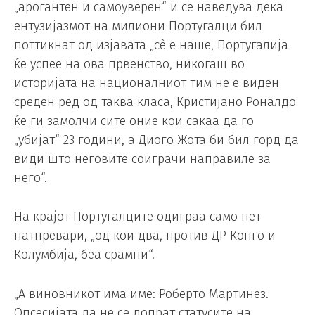
„арогантен и самоуверен“ и се наведува дека
ентузијазмот на милиони Португалци бил
поттикнат од изјавата „сè е наше, Португалија
ќе успее на ова првенство, никогаш во
историјата на националниот тим не е виден
среден ред од таква класа, Кристијано Роналдо
ќе ги замолчи сите оние кои сакаа да го
„убијат“ 23 години, а Диого Жота би бил горд да
види што неговите соиграчи направиле за
него“.
На крајот Португалците одиграа само пет
натпревари, „од кои два, против ДР Конго и
Колумбија, беа срамни“.
„А виновникот има име: Роберто Мартинез.
Опсесијата да не се допрат статусите на