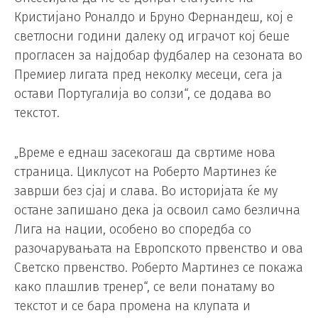
Кристијано Роналдо и Бруно Фернандеш, кој е
светлосни години далеку од играчот кој беше
прогласен за најдобар фудбалер на сезоната во
Премиер лигата пред неколку месеци, сега ја
остави Португалија во солзи“, се додава во
текстот.
„Време е еднаш засекогаш да свртиме нова
страница. Циклусот на Роберто Мартинез ќе
заврши без сјај и слава. Во историјата ќе му
остане запишано дека ја освоил само безлична
Лига на нации, особено во споредба со
разочарувањата на Европското првенство и ова
Светско првенство. Роберто Мартинез се покажа
како плашлив тренер“, се вели понатаму во
текстот и се бара промена на клупата и