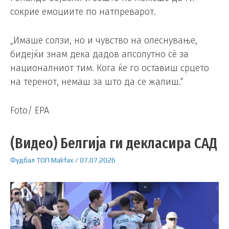
сокрие емоциите по натпреварот.
„Имаше солзи, но и чувство на олеснување,
бидејќи знам дека дадов апсолутно сè за
националниот тим. Кога ќе го оставиш срцето
на теренот, немаш за што да се жалиш.“
Foto/ EPA
(Видео) Белгија ги декласира САД
Фудбал
ТОП
Makfax
/
07.07.2026