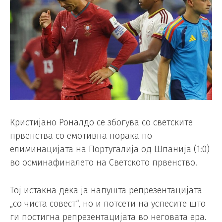
Кристијано Роналдо се збогува со светските
првенства со емотивна порака по
елиминацијата на Португалија од Шпанија (1:0)
во осминафиналето на Светското првенство.
Тој истакна дека ја напушта репрезентацијата
„со чиста совест“, но и потсети на успесите што
ги постигна репрезентацијата во неговата ера.