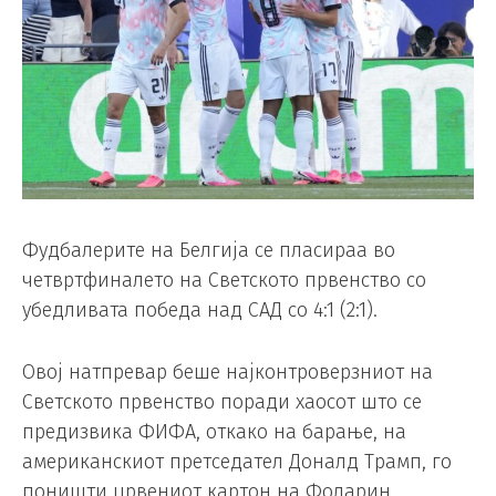
Фудбалерите на Белгија се пласираа во
четвртфиналето на Светското првенство со
убедливата победа над САД со 4:1 (2:1).
Овој натпревар беше најконтроверзниот на
Светското првенство поради хаосот што се
предизвика ФИФА, откако на барање, на
американскиот претседател Доналд Трамп, го
поништи црвениот картон на Фоларин