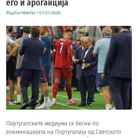
его и ароганција
Фудбал
Makfax
/
07.07.2026
Португалските медиуми се бесни по
елиминацијата на Португалија од Светското