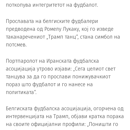
поткопува интегритетот на фудбалот.
Прославата на белгиските фудбалери
предводена од Ромелу Лукаку, кој го изведе
таканаречениот „Трамп танц“, стана симбол на
потсмев.
Портпаролот на Иранската фудбалска
асоцијација утрово изјави: „Сега целиот свет
танцува за да го прослави понижувачкиот
пораз што фудбалот и го нанесе на
политиката“.
Белгиската фудбалска асоцијација, огорчена од
интервенцијата на Трамп, објави кратка порака
на своите официјални профили: „Поништи го