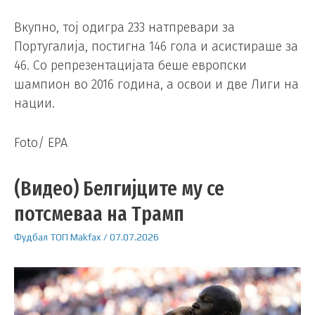
Вкупно, тој одигра 233 натпревари за
Португалија, постигна 146 гола и асистираше за
46. Со репрезентацијата беше европски
шампион во 2016 година, а освои и две Лиги на
нации.
Foto/ EPA
(Видео) Белгијците му се
потсмеваа на Трамп
Фудбал
ТОП
Makfax
/
07.07.2026