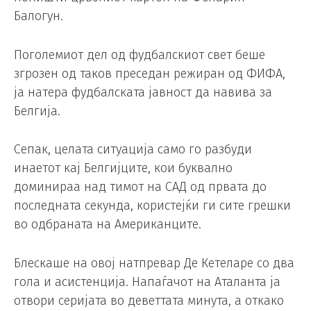
Балогун.
Поголемиот дел од фудбалскиот свет беше
згрозен од таков преседан режиран од ФИФА,
ја натера фудбалската јавност да навива за
Белгија.
Сепак, целата ситуација само го разбуди
инаетот кај Белгијците, кои буквално
доминираа над тимот на САД од првата до
последната секунда, користејќи ги сите грешки
во одбраната на Американците.
Блескаше на овој натпревар Де Кетеларе со два
гола и асистенција. Напаѓачот на Аталанта ја
отвори серијата во деветтата минута, а откако