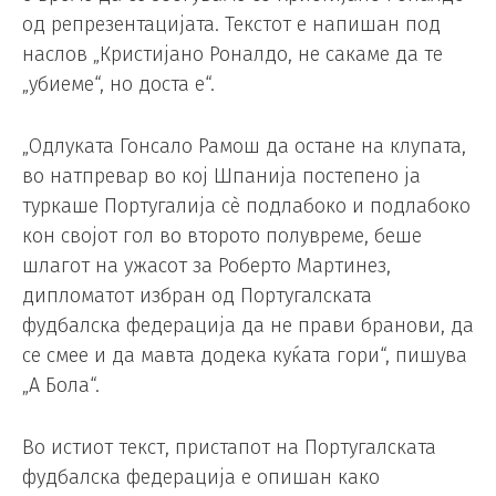
од репрезентацијата. Текстот е напишан под
наслов „Кристијано Роналдо, не сакаме да те
„убиеме“, но доста е“.
„Одлуката Гонсало Рамош да остане на клупата,
во натпревар во кој Шпанија постепено ја
туркаше Португалија сè подлабоко и подлабоко
кон својот гол во второто полувреме, беше
шлагот на ужасот за Роберто Мартинез,
дипломатот избран од Португалската
фудбалска федерација да не прави бранови, да
се смее и да мавта додека куќата гори“, пишува
„А Бола“.
Во истиот текст, пристапот на Португалската
фудбалска федерација е опишан како