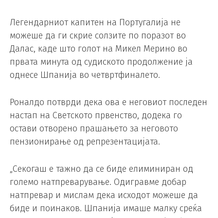
Легендарниот капитен на Португалија не
можеше да ги скрие солзите по поразот во
Далас, каде што голот на Микел Мерино во
првата минута од судиското продолжение ја
однесе Шпанија во четвртфиналето.
Роналдо потврди дека ова е неговиот последен
настап на Светското првенство, додека го
остави отворено прашањето за неговото
пензионирање од репрезентацијата.
„Секогаш е тажно да се биде елиминиран од
големо натпреварување. Одигравме добар
натпревар и мислам дека исходот можеше да
биде и поинаков. Шпанија имаше малку среќа