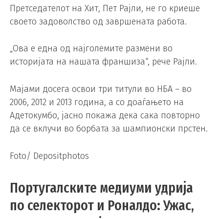
Претседателот на Хит, Пет Рајли, не го криеше
своето задоволство од завршената работа.
„Ова е една од најголемите размени во
историјата на нашата франшиза“, рече Рајли.
Мајами досега освои три титули во НБА – во
2006, 2012 и 2013 година, а со доаѓањето на
Адетокумбо, јасно покажа дека сака повторно
да се вклучи во борбата за шампионски прстен.
Foto/ Depositphotos
Португалските медиуми удрија
по селекторот и Роналдо: Ужас,