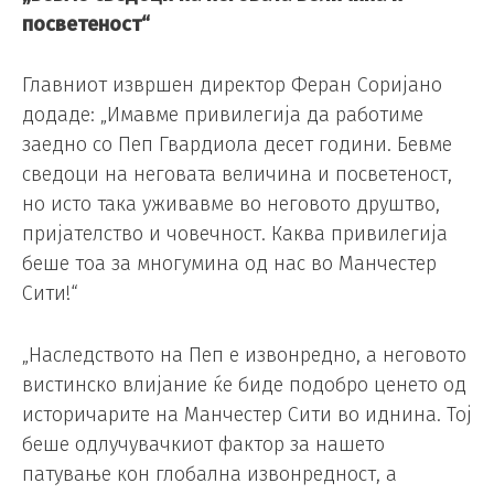
посветеност“
Главниот извршен директор Феран Соријано
додаде: „Имавме привилегија да работиме
заедно со Пеп Гвардиола десет години. Бевме
сведоци на неговата величина и посветеност,
но исто така уживавме во неговото друштво,
пријателство и човечност. Каква привилегија
беше тоа за многумина од нас во Манчестер
Сити!“
„Наследството на Пеп е извонредно, а неговото
вистинско влијание ќе биде подобро ценето од
историчарите на Манчестер Сити во иднина. Тој
беше одлучувачкиот фактор за нашето
патување кон глобална извонредност, а