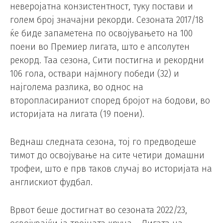
неверојатна конзистентност, туку постави и
голем број значајни рекорди. Сезоната 2017/18
ќе биде запаметена по освојувањето на 100
поени во Премиер лигата, што е апсолутен
рекорд. Таа сезона, Сити постигна и рекордни
106 гола, оствари најмногу победи (32) и
најголема разлика, во однос на
второпласираниот според бројот на бодови, во
историјата на лигата (19 поени).
Веднаш следната сезона, тој го предводеше
тимот до освојување на сите четири домашни
трофеи, што е прв таков случај во историјата на
англискиот фудбал.
Врвот беше достигнат во сезоната 2022/23,