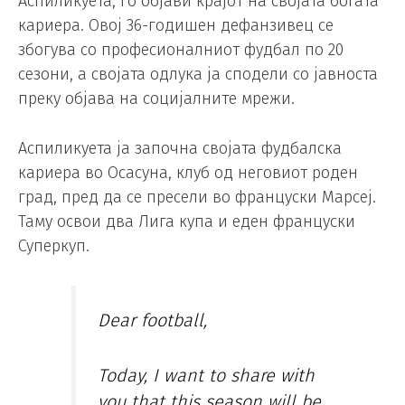
Аспиликуета, го објави крајот на својата богата
кариера. Овој 36-годишен дефанзивец се
збогува со професионалниот фудбал по 20
сезони, а својата одлука ја сподели со јавноста
преку објава на социјалните мрежи.
Аспиликуета ја започна својата фудбалска
кариера во Осасуна, клуб од неговиот роден
град, пред да се пресели во француски Марсеј.
Таму освои два Лига купа и еден француски
Суперкуп.
Dear football,
Today, I want to share with
you that this season will be