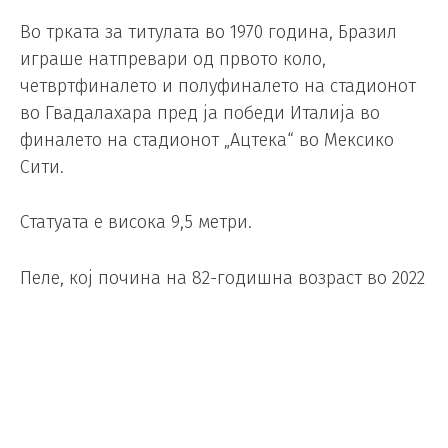
Во трката за титулата во 1970 година, Бразил
играше натпревари од првото коло,
четвртфиналето и полуфиналето на стадионот
во Гвадалахара пред ја победи Италија во
финалето на стадионот „Ацтека“ во Мексико
Сити.
Статуата е висока 9,5 метри.
Пеле, кој почина на 82-годишна возраст во 2022
година, освои една од своите три титули на
Светското првенство во Мексико на турнирот во
1970 година.
Четири натпревари од првото коло на
овогодинешното Светско првенство ќе се