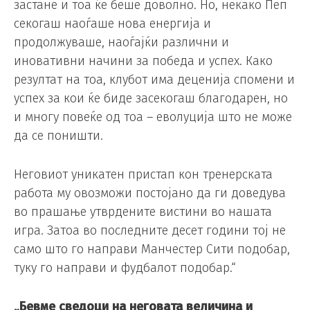
застане и тоа ќе беше доволно. Но, некако Пеп
секогаш наоѓаше нова енергија и
продолжуваше, наоѓајќи различни и
иновативни начини за победа и успех. Како
резултат на тоа, клубот има деценија спомени и
успех за кои ќе биде засекогаш благодарен, но
и многу повеќе од тоа – еволуција што не може
да се поништи.
Неговиот уникатен пристап кон тренерската
работа му овозможи постојано да ги доведува
во прашање утврдените вистини во нашата
игра. Затоа во последните десет години тој не
само што го направи Манчестер Сити подобар,
туку го направи и фудбалот подобар.“
„Бевме сведоци на неговата величина и