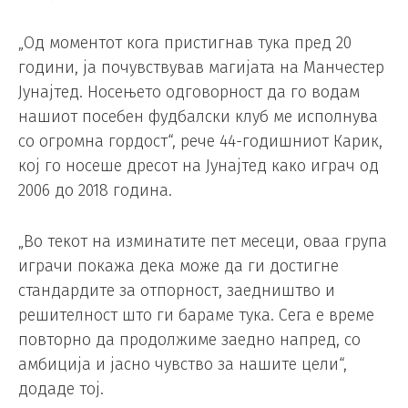
„Од моментот кога пристигнав тука пред 20
години, ја почувствував магијата на Манчестер
Јунајтед. Носењето одговорност да го водам
нашиот посебен фудбалски клуб ме исполнува
со огромна гордост“, рече 44-годишниот Карик,
кој го носеше дресот на Јунајтед како играч од
2006 до 2018 година.
„Во текот на изминатите пет месеци, оваа група
играчи покажа дека може да ги достигне
стандардите за отпорност, заедништво и
решителност што ги бараме тука. Сега е време
повторно да продолжиме заедно напред, со
амбиција и јасно чувство за нашите цели“,
додаде тој.