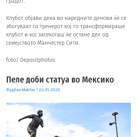
градот.
Клубот објави дека во наредните денови ќе се
збогуваат со тренерот кој го трансформираше
клубот и кој засекогаш ќе остане дел од
семејството Манчестер Сити.
foto/ Depositphotos
Пеле доби статуа во Мексико
Фудбал
Makfax
/
22.05.2026