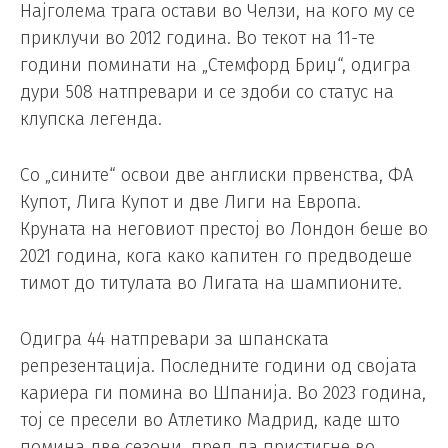
Најголема трага остави во Челзи, на кого му се
приклучи во 2012 година. Во текот на 11-те
години поминати на „Стемфорд Бриџ“, одигра
дури 508 натпревари и се здоби со статус на
клупска легенда.
Со „сините“ освои две англиски првенства, ФА
Купот, Лига Купот и две Лиги на Европа.
Круната на неговиот престој во Лондон беше во
2021 година, кога како капитен го предводеше
тимот до титулата во Лигата на шампионите.
Одигра 44 натпревари за шпанската
репрезентација. Последните години од својата
кариера ги помина во Шпанија. Во 2023 година,
тој се пресели во Атлетико Мадрид, каде што
помина две сезони, пред да пристигне во