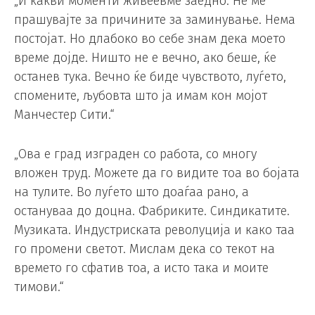
„И какви моменти живеевме заедно. Не ме
прашувајте за причините за заминување. Нема
постојат. Но длабоко во себе знам дека моето
време дојде. Ништо не е вечно, ако беше, ќе
останев тука. Вечно ќе биде чувството, луѓето,
спомените, љубовта што ја имам кон мојот
Манчестер Сити.“
„Ова е град изграден со работа, со многу
вложен труд. Можете да го видите тоа во бојата
на тулите. Во луѓето што доаѓаа рано, а
остануваа до доцна. Фабриките. Синдикатите.
Музиката. Индустриската револуција и како таа
го промени светот. Мислам дека со текот на
времето го сфатив тоа, а исто така и моите
тимови.“