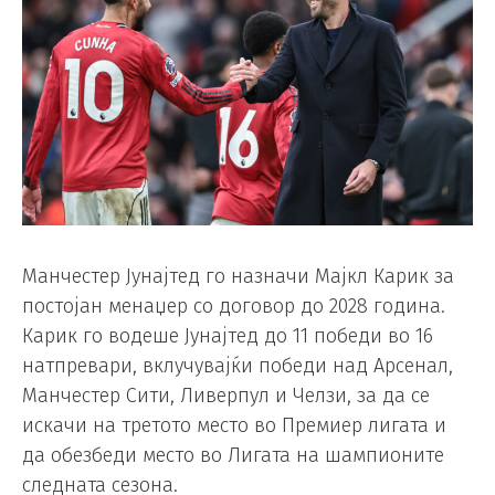
Манчестер Јунајтед го назначи Мајкл Карик за
постојан менаџер со договор до 2028 година.
Карик го водеше Јунајтед до 11 победи во 16
натпревари, вклучувајќи победи над Арсенал,
Манчестер Сити, Ливерпул и Челзи, за да се
искачи на третото место во Премиер лигата и
да обезбеди место во Лигата на шампионите
следната сезона.