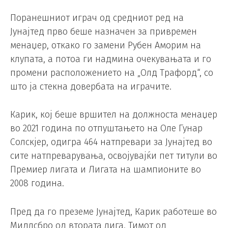
Поранешниот играч од средниот ред на
Јунајтед прво беше назначен за привремен
менаџер, откако го замени Рубен Аморим на
клупата, а потоа ги надмина очекувањата и го
промени расположението на „Олд Трафорд“, со
што ја стекна довербата на играчите.
Карик, кој беше вршител на должноста менаџер
во 2021 година по отпуштањето на Оле Гунар
Солскјер, одигра 464 натпревари за Јунајтед во
сите натпреварувања, освојувајќи пет титули во
Премиер лигата и Лигата на шампионите во
2008 година.
Пред да го преземе Јунајтед, Карик работеше во
Мидлсбро од втората лига. Тимот од