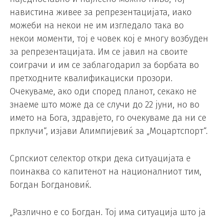
навистина живее за репрезентацијата, иако
можеби на некои не им изгледало така во
некои моменти, тој е човек кој е многу возбуден
за репрезентацијата. Им се јавил на своите
соиграчи и им се заблагодарил за борбата во
претходните квалификациски прозори.
Очекуваме, ако оди според планот, секако не
знаеме што може да се случи до 22 јуни, но во
името на Бога, здравјето, го очекуваме да ни се
прклучи“, изјави Алимпијевиќ за „Моцартспорт“.
Српскиот селектор откри дека ситуацијата е
поинаква со капитенот на националниот тим,
Богдан Богдановиќ.
„Различно е со Богдан. Тој има ситуација што ја