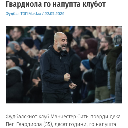
Гвардиола го напупта клубот
Фудбал
ТОП
Makfax
/
22.05.2026
Фудбалскиот клуб Манчестер Сити поврди дека
Пеп Гвардиола (55), десет години, го напушта