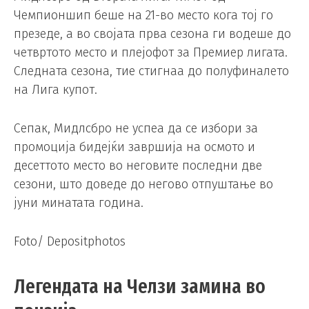
Чемпионшип беше на 21-во место кога тој го
презеде, а во својата прва сезона ги водеше до
четвртото место и плејофот за Премиер лигата.
Следната сезона, тие стигнаа до полуфиналето
на Лига купот.
Сепак, Мидлсбро не успеа да се избори за
промоција бидејќи завршија на осмото и
десеттото место во неговите последни две
сезони, што доведе до негово отпуштање во
јуни минатата година.
Foto/ Depositphotos
Легендата на Челзи замина во