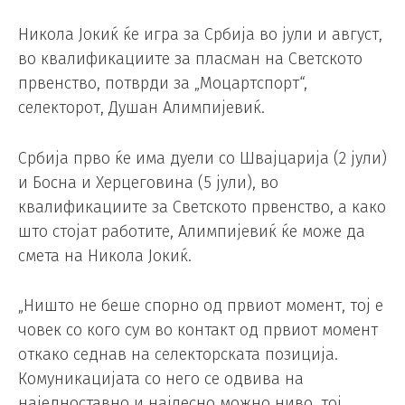
Никола Јокиќ ќе игра за Србија во јули и август,
во квалификациите за пласман на Светското
првенство, потврди за „Моцартспорт“,
селекторот, Душан Алимпијевиќ.
Србија прво ќе има дуели со Швајцарија (2 јули)
и Босна и Херцеговина (5 јули), во
квалификациите за Светското првенство, а како
што стојат работите, Алимпијевиќ ќе може да
смета на Никола Јокиќ.
„Ништо не беше спорно од првиот момент, тој е
човек со кого сум во контакт од првиот момент
откако седнав на селекторската позиција.
Комуникацијата со него се одвива на
наједноставно и најлесно можно ниво, тој