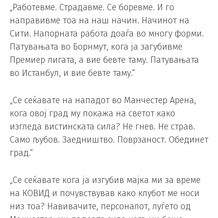
„Работевме. Страдавме. Се боревме. И го
направивме тоа на наш начин. Начинот на
Сити. Напорната работа доаѓа во многу форми.
Патувањата во Борнмут, кога ја загубивме
Премиер лигата, а вие бевте таму. Патувањата
во Истанбул, и вие бевте таму.“
„Се сеќавате на нападот во Манчестер Арена,
кога овој град му покажа на светот како
изгледа вистинската сила? Не гнев. Не страв.
Само љубов. Заедништво. Поврзаност. Обединет
град.“
„Се сеќавате кога ја изгубив мајка ми за време
на КОВИД и почувствував како клубот ме носи
низ тоа? Навивачите, персоналот, луѓето од