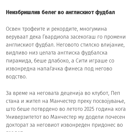
Неизбришлив белег во англискиот фудбал
Освен трофеите и рекордите, многумина
веруваат дека Гвардиола засекогаш го промени
англискиот фудбал. Неговото стилско влијание,
видливо низ целата англиска фудбалска
пирамида, беше длабоко, а Сити играше со
извонредна напаѓачка финеса под негово
водство.
За време на неговата деценија во клубот, Пеп
стана и жител на Манчестер преку посвојување,
што беше потврдено во летото 2025 година кога
Универзитетот во Манчестер му додели почесен
докторат за неговиот извонреден придонес во