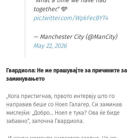
"What a time we have had
together." 🩵
pic.twitter.com/WpkFecBYT4
— Manchester City (@ManCity)
May 22, 2026
Гвардиола: Не ме прашувајте за причините за
заминувањето
„Кога пристигнав, првото интервју што го
направив беше со Ноел Галагер. Си заминав
мислејќи: „Добро… Ноел е тука? Ова ќе биде
забавно“, започна Гвардиола.