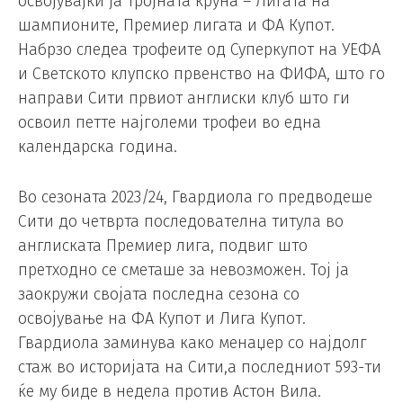
освојувајќи ја тројната круна – Лигата на
шампионите, Премиер лигата и ФА Купот.
Набрзо следеа трофеите од Суперкупот на УЕФА
и Светското клупско првенство на ФИФА, што го
направи Сити првиот англиски клуб што ги
освоил петте најголеми трофеи во една
календарска година.
Во сезоната 2023/24, Гвардиола го предводеше
Сити до четврта последователна титула во
англиската Премиер лига, подвиг што
претходно се сметаше за невозможен. Тој ја
заокружи својата последна сезона со
освојување на ФА Купот и Лига Купот.
Гвардиола заминува како менаџер со најдолг
стаж во историјата на Сити,а последниот 593-ти
ќе му биде в недела против Астон Вила.