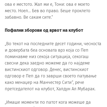
ова е местото. Жал ми е, Тони: ова е моето
место. Ноел… Бев во право. Беше проклето
забавно. Ве сакам сите.“
Пофални зборови од врвот на клубот
„Во текот на последните десет години, чесноста
и довербата беа основата врз која со Пеп
поминавме низ секоја ситуација, секогаш
свесни дека заедно можеме да го најдеме
вистинскиот одговор. Денес, вистинскиот
одговор е Пеп да го заврши своето патување
како менаџер на Манчестер Сити“, рече
претседателот на клубот, Халдун Ал Мубарак.
„Имаше моменти по патот кога можеше да