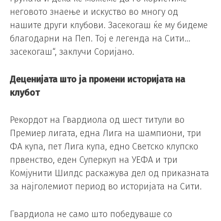
неговото знаење и искуство во многу од
нашите други клубови. Засекогаш ќе му бидеме
благодарни на Пеп. Тој е легенда на Сити…
засекогаш“, заклучи Соријано.
Деценијата што ја промени историјата на
клубот
Рекордот на Гвардиола од шест титули во
Премиер лигата, една Лига на шампиони, три
ФА купа, пет Лига купа, едно Светско клупско
првенство, еден Суперкуп на УЕФА и три
Комјунити Шилдс раскажува дел од приказната
за најголемиот период во историјата на Сити.
Гвардиола не само што победуваше со