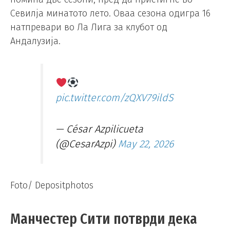
Севилја минатото лето. Оваа сезона одигра 16
натпревари во Ла Лига за клубот од
Андалузија.
pic.twitter.com/zQXV79ildS
— César Azpilicueta
(@CesarAzpi)
May 22, 2026
Foto/ Depositphotos
Манчестер Сити потврди дека