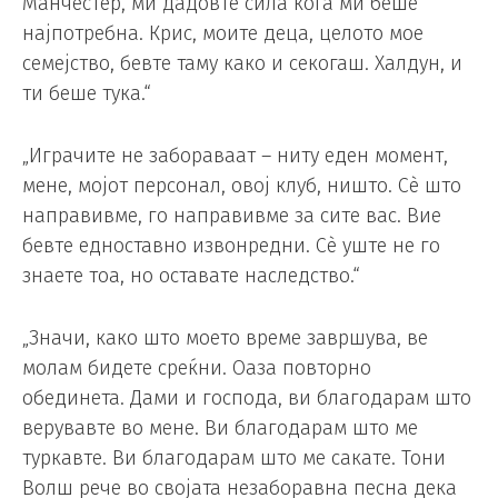
Манчестер, ми дадовте сила кога ми беше
најпотребна. Крис, моите деца, целото мое
семејство, бевте таму како и секогаш. Халдун, и
ти беше тука.“
„Играчите не забораваат – ниту еден момент,
мене, мојот персонал, овој клуб, ништо. Сè што
направивме, го направивме за сите вас. Вие
бевте едноставно извонредни. Сè уште не го
знаете тоа, но оставате наследство.“
„Значи, како што моето време завршува, ве
молам бидете среќни. Оаза повторно
обединета. Дами и господа, ви благодарам што
верувавте во мене. Ви благодарам што ме
туркавте. Ви благодарам што ме сакате. Тони
Волш рече во својата незаборавна песна дека