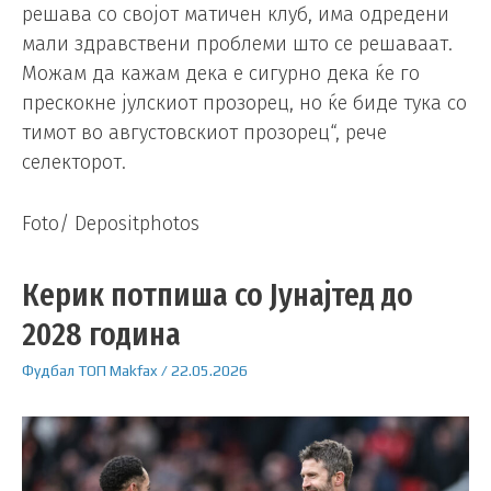
решава со својот матичен клуб, има одредени
мали здравствени проблеми што се решаваат.
Можам да кажам дека е сигурно дека ќе го
прескокне јулскиот прозорец, но ќе биде тука со
тимот во августовскиот прозорец“, рече
селекторот.
Foto/ Depositphotos
Керик потпиша со Јунајтед до
2028 година
Фудбал
ТОП
Makfax
/
22.05.2026