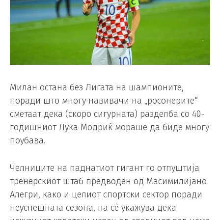
Милан остана без Лигата на шампионите,
поради што многу навивачи на „росонерите“
сметаат дека (скоро сигурната) разделба со 40-
годишниот Лука Модриќ мораше да биде многу
поубава.
Челниците на паднатиот гигант го отпуштија
тренерскиот штаб предводен од Масимилијано
Алегри, како и целиот спортски сектор поради
неуспешната сезона, па сè укажува дека