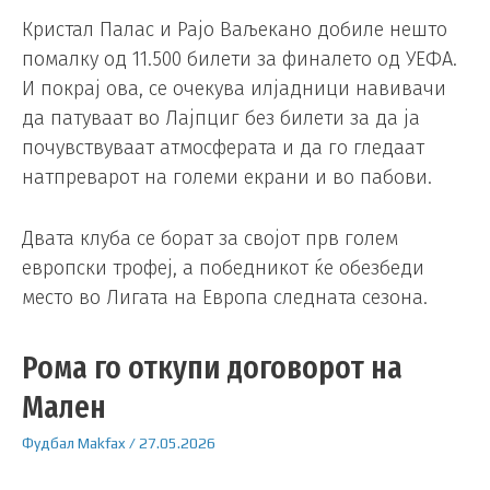
Кристал Палас и Рајо Ваљекано добиле нешто
помалку од 11.500 билети за финалето од УЕФА.
И покрај ова, се очекува илјадници навивачи
да патуваат во Лајпциг без билети за да ја
почувствуваат атмосферата и да го гледаат
натпреварот на големи екрани и во пабови.
Двата клуба се борат за својот прв голем
европски трофеј, а победникот ќе обезбеди
место во Лигата на Европа следната сезона.
Рома го откупи договорот на
Мален
Фудбал
Makfax
/
27.05.2026