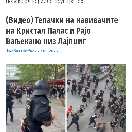
повеќе од кој било друг тренер.
(Видео) Тепачки на навивачите
на Кристал Палас и Рајо
Ваљекано низ Лајпциг
Фудбал
Makfax
/
27.05.2026