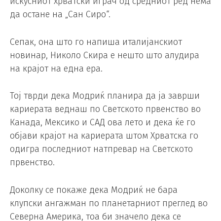
искусниот хрватски играч од средниот ред нема
да остане на „Сан Сиро“.
Сепак, она што го напиша италијанскиот
новинар, Николо Скира е нешто што алудира
на крајот на една ера.
Тој тврди дека Модриќ планира да ја заврши
кариерата веднаш по Светското првенство во
Канада, Мексико и САД ова лето и дека ќе го
објави крајот на кариерата штом Хрватска го
одигра последниот натпревар на Светското
првенство.
Доколку се покаже дека Модриќ не бара
клупски ангажман по планетарниот преглед во
Северна Америка, тоа би значело дека се