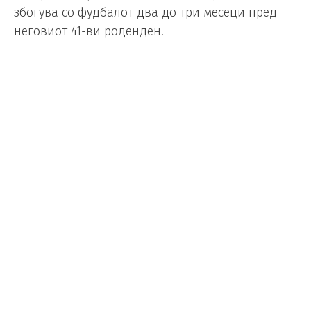
збогува со фудбалот два до три месеци пред
неговиот 41-ви роденден.
Тоа се сериозни години, а познато е дека
Модриќ никогаш не ја одбил репрезентацијата,
со која освои сребрен медал во Русија во 2018
година и бронзен медал во Катар во 2022
година.
Модриќ одигра 196 натпревари и доволно е
Хрватска да ја помине групната фаза за да
дојде до бројката од 200 натпревари.
Малкумина се оние кои не се запознаени со
кариерата на човекот кого Динамо го испрати
на позајмица во Мостар Зрињски и Интер
Запрешиќ, кој на крајот стигна до наградата