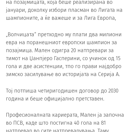
на позајмицата, која беше реализирана во
јануари, доколку избори пласман во Лигата на
шампионите, а ќе важеше и за Лига Европа,
„Волчицата“ претходно му плати два милиони
евра на поранешниот европски шампион за
позајмица. Мален одигра 20 натпревари за
тимот на Џанпјеро Гасперини, со учинок од 15
гола и две асистенции, тпо го прави најдобро
зимско засилување во историјата на Серија А.
Тој потпиша четиригодишен договор до 2030
година и беше официјално претставен.
Професионалната кариерата, Мален ја започна
во ПСВ, каде што постигна 40 гола на 81
натпревар во сите натпреварувања. Таму