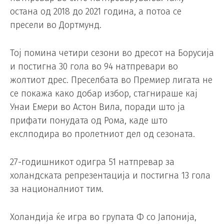
остана од 2018 до 2021 година, а потоа се
пресели во Дортмунд.
Тој помина четири сезони во дресот на Борусија
и постигна 30 гола во 94 натпревари во
жолтиот дрес. Преселбата во Премиер лигата не
се покажа како добар избор, стагнираше кај
Унаи Емери во Астон Вила, поради што ја
прифати понудата од Рома, каде што
екслподира во пролетниот дел од сезоната.
27-годишникот одигра 51 натпревар за
холандската репрезентација и постигна 13 гола
за националниот тим.
Холандија ќе игра во групата Ф со Јапонија,