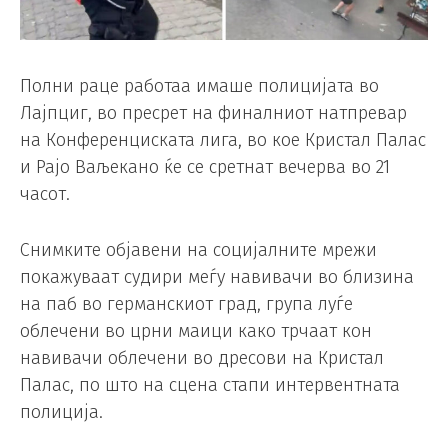
Полни раце работаа имаше полицијата во
Лајпциг, во пресрет на финалниот натпревар
на Конференциската лига, во кое Кристал Палас
и Рајо Ваљекано ќе се сретнат вечерва во 21
часот.
Снимките објавени на социјалните мрежи
покажуваат судири меѓу навивачи во близина
на паб во германскиот град, група луѓе
облечени во црни маици како трчаат кон
навивачи облечени во дресови на Кристал
Палас, по што на сцена стапи интервентната
полиција.