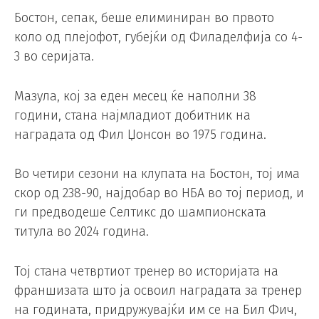
Бостон, сепак, беше елиминиран во првото
коло од плејофот, губејќи од Филаделфија со 4-
3 во серијата.
Мазула, кој за еден месец ќе наполни 38
години, стана најмладиот добитник на
наградата од Фил Џонсон во 1975 година.
Во четири сезони на клупата на Бостон, тој има
скор од 238-90, најдобар во НБА во тој период, и
ги предводеше Селтикс до шампионската
титула во 2024 година.
Тој стана четвртиот тренер во историјата на
франшизата што ја освоил наградата за тренер
на годината, придружувајќи им се на Бил Фич,