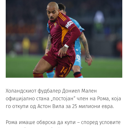
Холандскиот фудбалер Дониел Мален
официјално стана „постојан“ член на Рома, која
го откупи од Астон Вила за 25 милиони евра.
Рома имаше обврска да купи – според условите