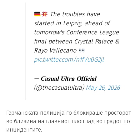
The troubles have
started in Leipzig, ahead of
tomorrow's Conference League
final between Crystal Palace &
Rayo Vallecano
pic.twitter.com/n1fVu0G2jl
— 𝐂𝐚𝐬𝐮𝐚𝐥 𝐔𝐥𝐭𝐫𝐚 𝐎𝐟𝐟𝐢𝐜𝐢𝐚𝐥
(@thecasualultra)
May 26, 2026
Германската полиција го блокираше просторот
во близина на главниот плоштад во градот по
инцидентите.