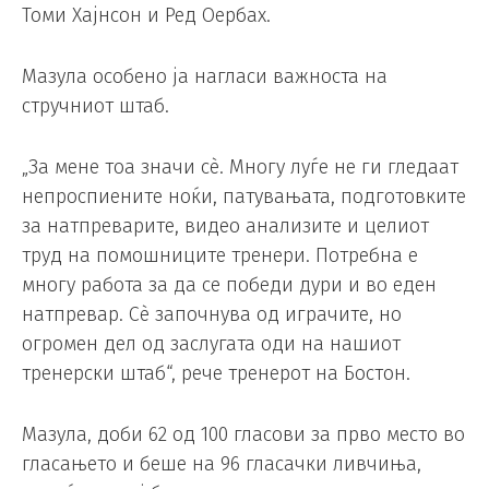
Томи Хајнсон и Ред Оербах.
Мазула особено ја нагласи важноста на
стручниот штаб.
„За мене тоа значи сè. Многу луѓе не ги гледаат
непроспиените ноќи, патувањата, подготовките
за натпреварите, видео анализите и целиот
труд на помошниците тренери. Потребна е
многу работа за да се победи дури и во еден
натпревар. Сè започнува од играчите, но
огромен дел од заслугата оди на нашиот
тренерски штаб“, рече тренерот на Бостон.
Мазула, доби 62 од 100 гласови за прво место во
гласањето и беше на 96 гласачки ливчиња,