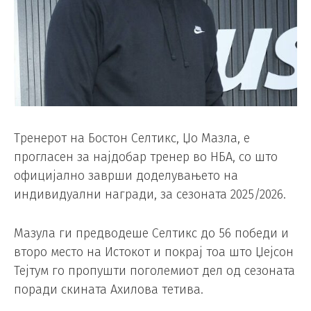
Тренерот на Бостон Селтикс, Џо Мазла, е
прогласен за најдобар тренер во НБА, со што
официјално заврши доделувањето на
индивидуални награди, за сезоната 2025/2026.
Мазула ги предводеше Селтикс до 56 победи и
второ место на Истокот и покрај тоа што Џејсон
Тејтум го пропушти поголемиот дел од сезоната
поради скината Ахилова тетива.