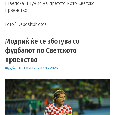
Шведска и Тунис на претстојното Светско
првенство.
Foto/ Depositphotos
Модриќ ќе се збогува со
фудбалот по Светското
првенство
Фудбал
ТОП
Makfax
/
27.05.2026