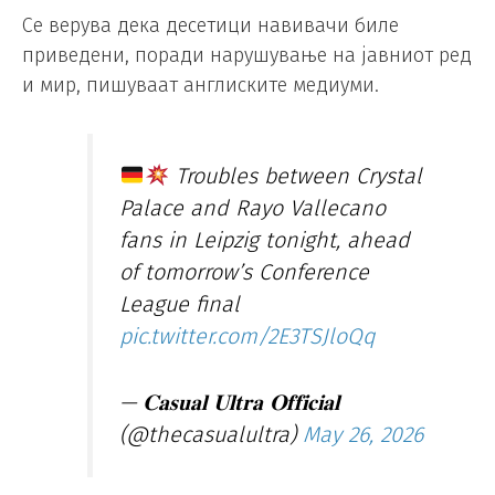
Се верува дека десетици навивачи биле
приведени, поради нарушување на јавниот ред
и мир, пишуваат англиските медиуми.
Troubles between Crystal
Palace and Rayo Vallecano
fans in Leipzig tonight, ahead
of tomorrow’s Conference
League final
pic.twitter.com/2E3TSJloQq
— 𝐂𝐚𝐬𝐮𝐚𝐥 𝐔𝐥𝐭𝐫𝐚 𝐎𝐟𝐟𝐢𝐜𝐢𝐚𝐥
(@thecasualultra)
May 26, 2026