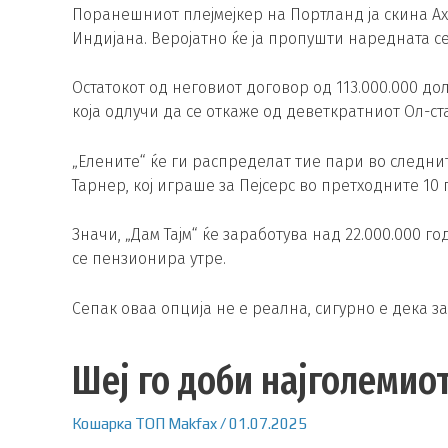
Поранешниот плејмејкер на Портланд ја скина Ах
Индијана. Веројатно ќе ја пропушти наредната сез
Остатокот од неговиот договор од 113.000.000 д
која одлучи да се откаже од деветкратниот Ол-ст
„Елените“ ќе ги распределат тие пари во следнит
Тарнер, кој играше за Пејсерс во претходните 10 
Значи, „Дам Тајм“ ќе заработува над 22.000.000 
се пензионира утре.
Сепак оваа опција не е реална, сигурно е дека за
Шеј го доби најголемиот
Кошарка
ТОП
Makfax
/
01.07.2025