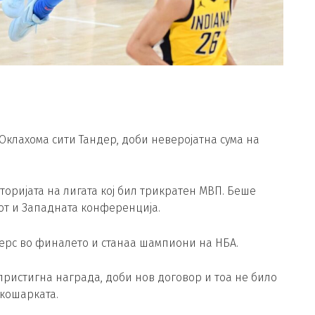
Оклахома сити Тандер, доби неверојатна сума на
торијата на лигата кој бил трикратен MВП. Беше
от и Западната конференција.
серс во финалето и станаа шампиони на НБА.
пристигна награда, доби нов договор и тоа не било
 кошарката.