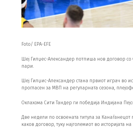
Foto/ EPA-EFE
Шеј Гилџес-Александер потпиша нов договор со 
пари.
Шеј Гилџис-Александер стана првиот играч во ис
прогласен за МВП на регуларната сезона, плејоф
Оклахома Сити Тандер ги победија Индијана Пеј
Две недели по освоената титула за Канаѓанецот 
каков договор, туку најголемиот во историјата на