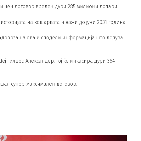
ишен договор вреден дури 285 милиони долари!
историјата на кошарката и важи до јуни 2031 година.
доврза на ова и сподели информација што делува
еј Гилџес-Александер, тој ќе инкасира дури 364
пишал супер-максимален договор.