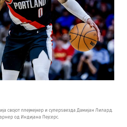
ија својот плејмејкер и суперѕвезда Дамијан Лилард.
Тарнер од Индијана Пејсерс.