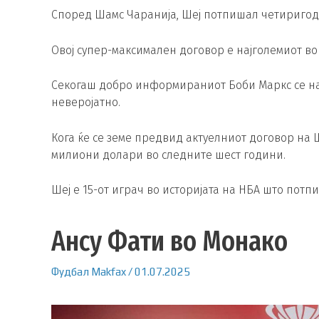
Според Шамс Чаранија, Шеј потпишал четиригод
Овој супер-максимален договор е најголемиот во 
Секогаш добро информираниот Боби Маркс се на
неверојатно.
Кога ќе се земе предвид актуелниот договор на Ш
милиони долари во следните шест години.
Шеј е 15-от играч во историјата на НБА што пот
Ансу Фати во Монако
Фудбал
Makfax
/
01.07.2025