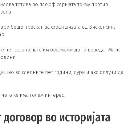
илова тетива во плејоф серијата токму против
она. .
олари беше прескап за франшизата од Висконсин,
ар.
е пет сезони, што им овозможи да го доведат Мајлс
години.
годишно во следните пет години, дури и ако одлучи да
 него ќе има голем интерес.
 договор во историјата