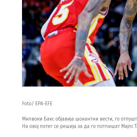
Foto/ EPA-EFE
Милвоки Бакс објавија шокантни вести, го отпушт
На овој потег се решија за да го потпишат Мајлс 