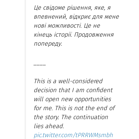
Це свідоме рішення, яке, я
впевнений, відкриє для мене
нові можливості. Це не
кінець історії. Продовження
попереду.
____
This is a well-considered
decision that I am confident
will open new opportunities
for me. This is not the end of
the story. The continuation
lies ahead.
pic.twitter.com/tPRRWMsmbh