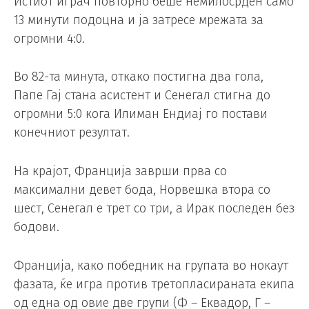
Истиот играч повторно беше немилосрден само
13 минути подоцна и ја затресе мрежата за
огромни 4:0.
Во 82-та минута, откако постигна два гола,
Папе Гај стана асистент и Сенегал стигна до
огромни 5:0 кога Илиман Ендиај го постави
конечниот резултат.
На крајот, Франција заврши прва со
максимални девет бода, Норвешка втора со
шест, Сенегал е трет со три, а Ирак последен без
бодови.
Франција, како победник на групата во нокаут
фазата, ќе игра против третопласираната екипа
од една од овие две групи (Ф – Еквадор, Г –