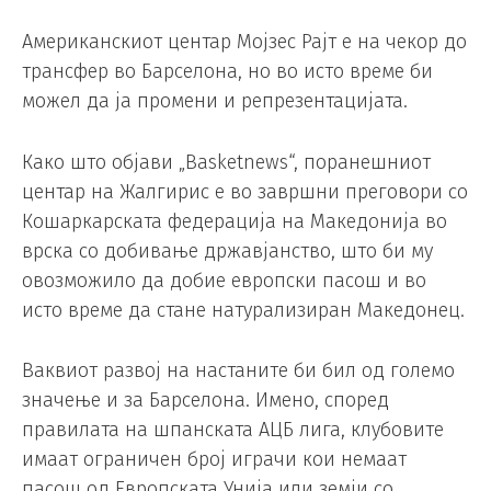
Американскиот центар Мојзес Рајт е на чекор до
трансфер во Барселона, но во исто време би
можел да ја промени и репрезентацијата.
Како што објави „Basketnews“, поранешниот
центар на Жалгирис е во завршни преговори со
Кошаркарската федерација на Македонија во
врска со добивање државјанство, што би му
овозможило да добие европски пасош и во
исто време да стане натурализиран Македонец.
Ваквиот развој на настаните би бил од големо
значење и за Барселона. Имено, според
правилата на шпанската АЦБ лига, клубовите
имаат ограничен број играчи кои немаат
пасош од Европската Унија или земји со