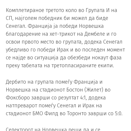
Комплетираное третото коло во Групата И на
СП, најголем победник би можел да биде
Сенегал. Франција ја победи Норвешка
благодарение на хет-трикот на Дембеле и го
освои првото место во групата, додека Сенегал
убедливо го победи Ирак и во последен момент
се најде во ситуација да обезбеди нокаут фаза
преку табелата на третопласираните екипи.
Дербито на групата помеѓу Франција и
Норвешка на стадионот Бостон (Жилет) во
Фоксборо заврши со резултат 4:1, додека
натпреварот помеѓу Сенегал и Ирак на
стадионот БМО Филд во Торонто заврши со 5:0.
Селекторот на Норвешка реши да и се