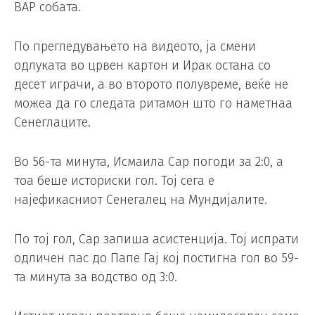
ВАР собата.
По прегледувањето на видеото, ја смени
одлуката во црвен картон и Ирак остана со
десет играчи, а во второто полувреме, веќе не
можеа да го следата ритамон што го наметнаа
Сенеглаците.
Во 56-та минута, Исмаила Сар погоди за 2:0, а
тоа беше историски гол. Тој сега е
најефикасниот Сенегалец на Мундијалите.
По тој гол, Сар запиша асистенција. Тој испрати
одличен пас до Папе Гај кој постигна гол во 59-
та минута за водство од 3:0.