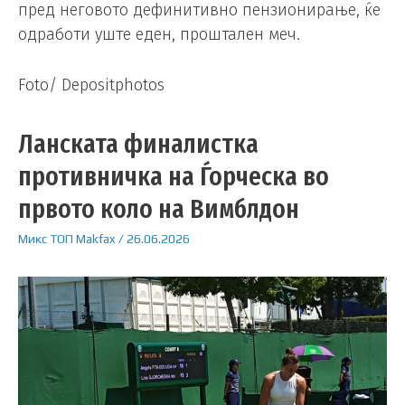
пред неговото дефинитивно пензионирање, ќе
одработи уште еден, проштален меч.
Foto/ Depositphotos
Ланската финалистка
противничка на Ѓорческа во
првото коло на Вимблдон
Микс
ТОП
Makfax
/
26.06.2026