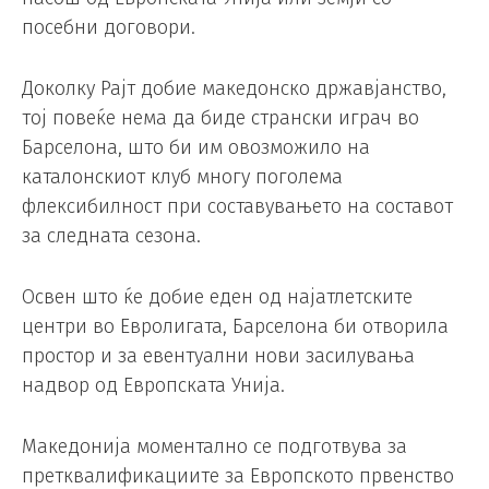
посебни договори.
Доколку Рајт добие македонско државјанство,
тој повеќе нема да биде странски играч во
Барселона, што би им овозможило на
каталонскиот клуб многу поголема
флексибилност при составувањето на составот
за следната сезона.
Освен што ќе добие еден од најатлетските
центри во Евролигата, Барселона би отворила
простор и за евентуални нови засилувања
надвор од Европската Унија.
Македонија моментално се подготвува за
претквалификациите за Европското првенство