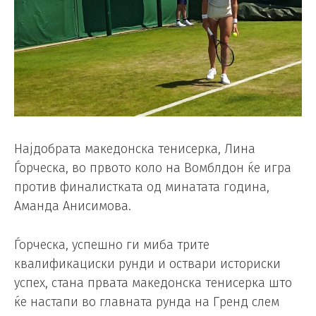
Најдобрата македонска тенисерка, Лина
Ѓорческа, во првото коло на Вомблдон ќе игра
против финалистката од минатата година,
Аманда Анисимова.
Ѓорческа, успешно ги миба трите
квалификациски рунди и оствари историски
успех, стана првата македонска тенисерка што
ќе настапи во главната рунда на Гренд слем