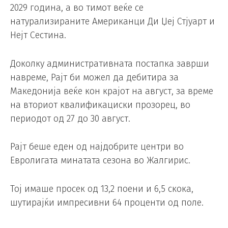
2029 година, а во тимот веќе се
натурализираните Американци Ди Џеј Стјуарт и
Нејт Сестина.
Доколку административната постапка заврши
навреме, Рајт би можел да дебитира за
Македонија веќе кон крајот на август, за време
на вториот квалификациски прозорец, во
периодот од 27 до 30 август.
Рајт беше еден од најдобрите центри во
Евролигата минатата сезона во Жалгирис.
Тој имаше просек од 13,2 поени и 6,5 скока,
шутирајќи импресивни 64 проценти од поле.