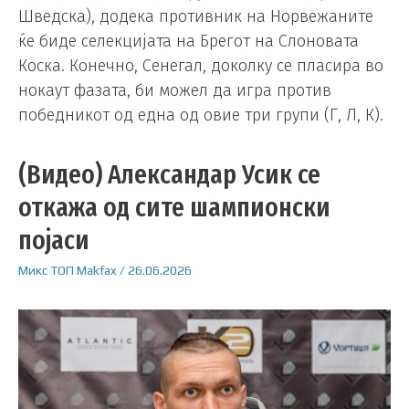
Шведска), додека противник на Норвежаните
ќе биде селекцијата на Брегот на Слоновата
Коска. Конечно, Сенегал, доколку се пласира во
нокаут фазата, би можел да игра против
победникот од една од овие три групи (Г, Л, К).
(Видео) Александар Усик се
откажа од сите шампионски
појаси
Микс
ТОП
Makfax
/
26.06.2026