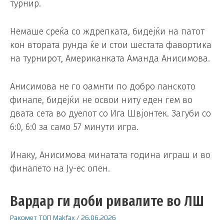
турнир.
Немаше среќа со ждрепката, бидејќи на патот
кон втората рунда ќе и стои шестата фавортика
на турнирот, Американката Аманда Анисимова.
Анисимова не го оамнти по добро ланското
финале, бидејќи не освои ниту еден гем во
двата сета во дуелот со Ига Швјонтек. Загуби со
6:0, 6:0 за само 57 минути игра.
Инаку, Анисимова минатата година играш и во
финалето на Ју-ес опен.
Вардар ги доби ривалите во ЛШ
Ракомет
ТОП
Makfax
/
26.06.2026