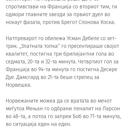
спротивстави на Франција со вториот тим, ги
одмори главните ѕвезди за првиот дуел во
нокаут фазата, против Брегот Слонова Коска.
Натпреварот го обележа Усман Дебеле со хет-
трик. „Златната топка“ го пресентираше својот
квалитет, постигна три брилијантни гола во
седмата, 20-та и 32-та минута. Четвртиот гол за
Франција во 94-та минута го постигна Десире
Дуе. Дамсгард во 21-та беше стрелец за
Норвешка.
Норвежаните можеа да се вратата во мечот
меѓутоа Мењан го одбрани пеналит на Ларсон
во 48-та, а потоа го запреи Боб во 71-та минута,
во ситуација еден на еден.