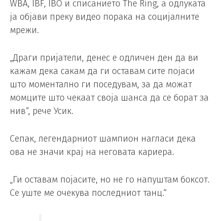
WBA, IBF, IBO и списанието The Ring, а одлуката
ја објави преку видео порака на социјалните
мрежи.
„Драги пријатели, денес е одличен ден да ви
кажам дека сакам да ги оставам сите појаси
што моментално ги поседувам, за да можат
момците што чекаат своја шанса да се борат за
нив“, рече Усик.
Сепак, легендарниот шампион нагласи дека
ова не значи крај на неговата кариера.
„Ги оставам појасите, но не го напуштам боксот.
Се уште ме очекува последниот танц.“