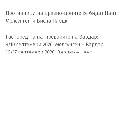
Противници на црвено-црните ќе бидат Нант,
Мелсунген и Висла Плоцк.
Распоред на натпреварите на Вардар:
9/10 септември 2026: Мелсунген – Вардар
16/17 септември 2026: Вардар – Нант
7/8 октомври 2026: Вардар – Висла Плоцк
14/15 октомври 2026: Висла Плоцк – Вардар
21/22 октомври 2026: Вардар – Мелсунген
27/28 октомври 2026: Нант – Вардар
Иако елитното натпреварување е проширено,
системот на натпреварување е таков што нема
да има повеќе натпревари. Имено, по две
екипи од шесте групи ќе се квалификуваат во