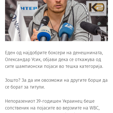
Еден од најдобрите боксери на денешнината,
Олександар Усик, објави дека се откажува од
сите шампионски појаси во тешка категорија.
Зошто? За да им овозможи на другите борци да
се борат за титули.
Непоразениот 39-годишен Украинец беше
сопственик на појасите во верзиите на WBC,