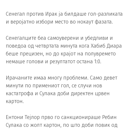
Сенегал против Ирак ја билдаше гол-разликата
и веројатно избори место во нокаут фазата.
Сенегалците беа самоуверени и убедливи и
поведоа од четвртата минута кога Хабиб Диара
беше прецизен, но до крајот на полувремето
немаше голови и резултатот остана 1:0.
Ирачаните имаа многу проблеми. Само девет
минути по примениот гол, се случи нов
кастатрофа и Сулака доби директен црвен
картон.
Ентони Тејлор прво го санкционираше Ребин
Сулака со жолт картон, по што доби повик од