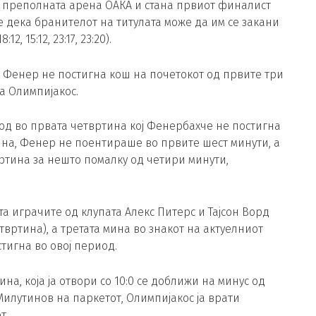
 преполната арена ОАКА и стана првиот финалист
е дека бранителот на титулата може да им се закани
, 15:12, 23:17, 23:20).
, Фенер не постигна кош на почетокот од првите три
за Олимпијакос.
иод во првата четвртина кој Фенербахче не постигна
ина, Фенер не поентираше во првите шест минути, а
вртина за нешто помалку од четири минути,
та играчите од клупата Алекс Питерс и Тајсон Ворд
вртина), а третата мина во знакот на актуелниот
стигна во овој период.
, која ја отвори со 10:0 се доближи на минус од
Милутинов на паркетот, Олимпијакос ја врати
т.