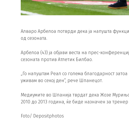
Алваро Арбелоа потврди дека ја напушта функци
од сезоната.
Арбелоа (43) ја објави веста на прес-конференц
сезоната против Атлетик Билбао.
„Го напуштам Реал со голема благодарност затоа
уживам во секој ден“, рече Шпанецот.
Медиумите во Шпанија тврдат дека Жозе Мурињо (6
2010 до 2013 година, ќе биде назначен за тренер
Foto/ Depositphotos