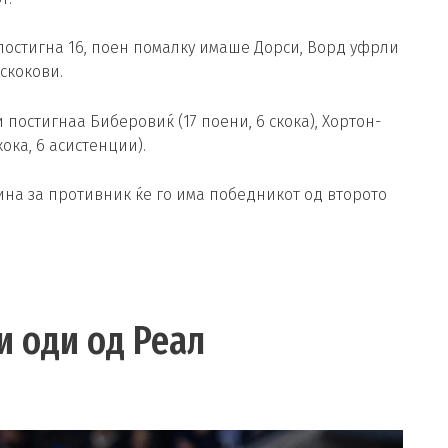
постигна 16, поен помалку имаше Дорси, Ворд уфрли
скокови.
постигнаа Биберовиќ (17 поени, 6 скока), Хортон-
кока, 6 асистенции).
ина за противник ќе го има победникот од второто
и оди од Реал