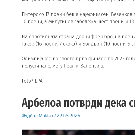
Питерс со 17 поени беше најефикасен, Везенков 
10 поени, а Милутинов забележа шест поени и 13 
На спротивната страна двоцифрен број на поени 
Такер (16 поени, 7 скока) и Болдвин (10 поени, 5 с
Олимпијакос, во своето прво финале по 2023 год
полуфинале, меѓу Реал и Валенсија.
Foto/ EPA
Арбелоа потврди дека с
Фудбал
Makfax
/
22.05.2026