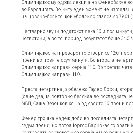
Олимпијакос му одржа лекција на Фенербахче во
во Евролигата. Во ниту еден момент не изгледаш
на црвено-белите, кои убедливо славеа so 79:61 (18:12
Нестварно звучи податокот дека 16 и пол минути
четвртини, а во тој период резултатот беше 34:0 
Олимпијакос натпреварот го отвори со 12:0, пер
поени во првите осум минути. Во втората четврт
Олимпијакос направи серија 11:0. Во третата чет
Олимпиајкос направи 11:0.
Првата четвртина ја обележа Тајлер Дорси, втора
(овие двајца повторно белснаа во последната чет
МВП, Саша Везенков кој 14 од своите 16 поени по
Фенер трошка надеж доби во последната четвртина
седум поени, но потоа Јоргос Барцокас го врати 
контролата во скокот и со серија 8:0 го реши мечо