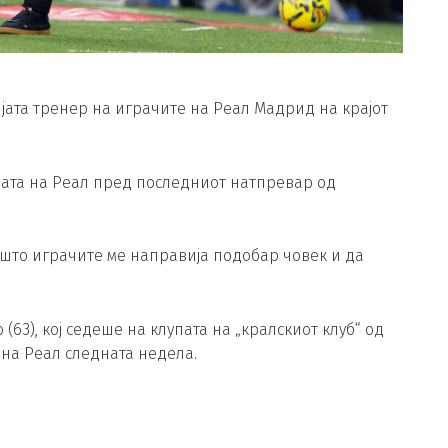
јата тренер на играчите на Реал Мадрид на крајот
ијата на Реал пред последниот натпревар од
 што играчите ме направија подобар човек и да
3), кој седеше на клупата на „кралскиот клуб“ од
 на Реал следната недела.