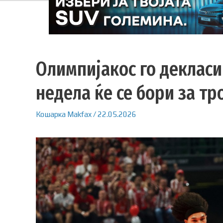
Олимпијакос го декласи
недела ќе се бори за тр
Кошарка
Makfax
/
22.05.2026