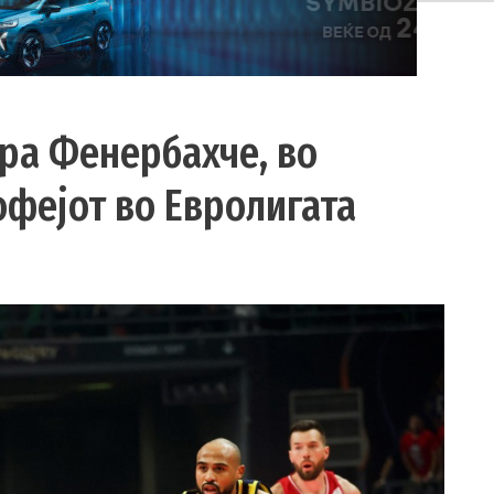
ра Фенербахче, во
офејот во Евролигата