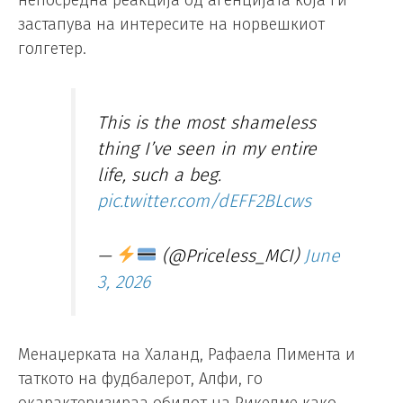
непосредна реакција од агенцијата која ги
застапува на интересите на норвешкиот
голгетер.
This is the most shameless
thing I’ve seen in my entire
life, such a beg.
pic.twitter.com/dEFF2BLcws
—
(@Priceless_MCI)
June
3, 2026
Менаџерката на Халанд, Рафаела Пимента и
таткото на фудбалерот, Алфи, го
окарактеризираа обидот на Рикелме како