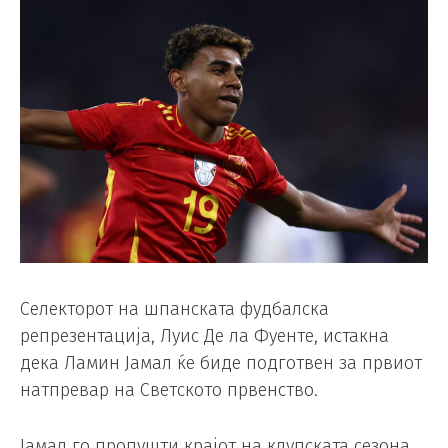
Селекторот на шпанската фудбалска
репрезентација, Луис Де ла Фуенте, истакна
дека Ламин Јамал ​​ќе биде подготвен за првиот
натпревар на Светското првенство.
Јамал ​​го пропушти крајот на клупската сезона