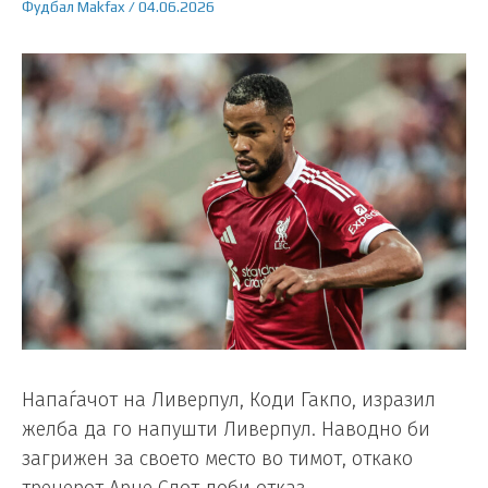
Фудбал
Makfax
/
04.06.2026
Напаѓачот на Ливерпул, Коди Гакпо, изразил
желба да го напушти Ливерпул. Наводно би
загрижен за своето место во тимот, откако
тренерот Арне Слот доби отказ.