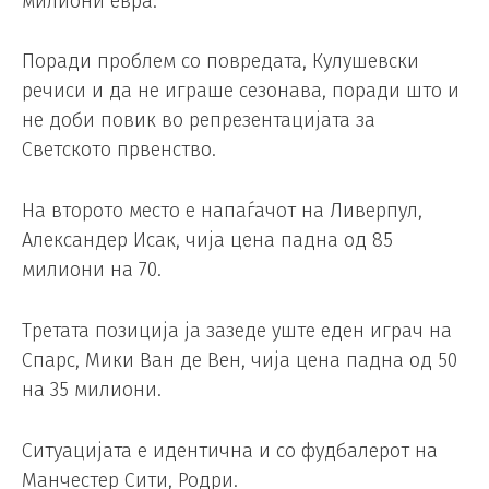
милиони евра.
Поради проблем со повредата, Кулушевски
речиси и да не играше сезонава, поради што и
не доби повик во репрезентацијата за
Светското првенство.
На второто место е напаѓачот на Ливерпул,
Александер Исак, чија цена падна од 85
милиони на 70.
Третата позиција ја зазеде уште еден играч на
Спарс, Мики Ван де Вен, чија цена падна од 50
на 35 милиони.
Ситуацијата е идентична и со фудбалерот на
Манчестер Сити, Родри.