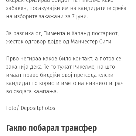
забавен, посакувајќи им на кандидатите среќа
на изборите закажани за 7 јуни.
За разлика од Пимента и Халанд постариот,
жесток одговор дојде од Манчестер Сити.
Прво негираа каков било контакт, а потоа се
заканија дека ќе го тужат Рикелме, на што
имаат право бидејќи овој претседателски
кандидат го користи името на нивниот играч
во својата кампања.
Foto/ Depositphotos
Гакпо побарал трансфер