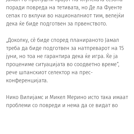
поради повреда на тетивата, но Де ла Фуенте
сепак го вклучи во националниот тим, велејќи
дека ќе биде подготвен за првенството.
„Доколку, сè биде според планираното Јамал
треба да биде подготвен за натпреварот на 15
јуни, но тоа не гарантира дека ќе игра. Ќе ја
процениме ситуацијата во соодветно време“,
рече шпанскиот селектор на прес-
конференцијата.
Нико Вилијамс и Микел Мерино исто така имаат
проблеми со повреди и нема да се видат во
конкуренција за место во тимот, за
пријателскиот натпревар против Ирак вечерва
на „Роијазор“, во Ла Коруња.