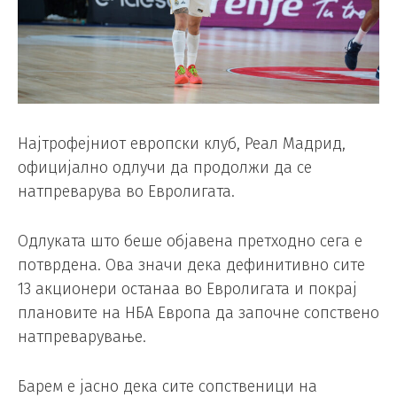
Најтрофејниот европски клуб, Реал Мадрид,
официјално одлучи да продолжи да се
натпреварува во Евролигата.
Одлуката што беше објавена претходно сега е
потврдена. Ова значи дека дефинитивно сите
13 акционери останаа во Евролигата и покрај
плановите на НБА Европа да започне сопствено
натпреварување.
Барем е јасно дека сите сопственици на