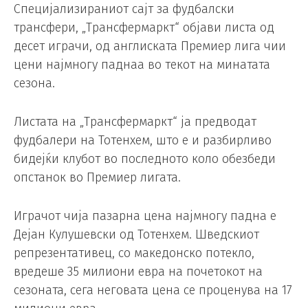
Специјализираниот сајт за фудбалски
трансфери, „Трансфермаркт“ објави листа од
десет играчи, од англиската Премиер лига чии
цени најмногу паднаа во текот на минатата
сезона.
Листата на „Трансфермаркт“ ја предводат
фудбалери на Тотенхем, што е и разбирливо
бидејќи клубот во последното коло обезбеди
опстанок во Премиер лигата.
Играчот чија пазарна цена најмногу падна е
Дејан Кулушевски од Тотенхем. Шведскиот
репрезентативец, со македонско потекло,
вредеше 35 милиони евра на почетокот на
сезоната, сега неговата цена се проценува на 17