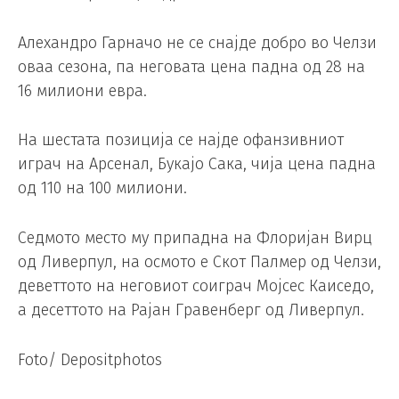
Алехандро Гарначо не се снајде добро во Челзи
оваа сезона, па неговата цена падна од 28 на
16 милиони евра.
На шестата позиција се најде офанзивниот
играч на Арсенал, Букајо Сака, чија цена падна
од 110 на 100 милиони.
Седмото место му припадна на Флоријан Вирц
од Ливерпул, на осмото е Скот Палмер од Челзи,
деветтото на неговиот соиграч Мојсес Каиседо,
а десеттото на Рајан Гравенберг од Ливерпул.
Foto/ Depositphotos