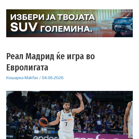
Реал Мадрид ќе игра во
Евролигата
Кошарка
Makfax
/
04.06.2026