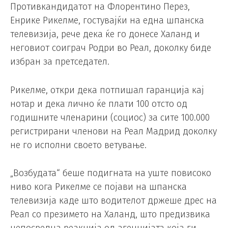
Противкандидатот на Флорентино Перез,
Енрике Рикелме, гостувајќи на една шпанска
телевизија, рече дека ќе го донесе Халанд и
неговиот соиграч Родри во Реал, доколку биде
избран за претседател.
Рикелме, откри дека потпишал гаранција кај
нотар и дека лично ќе плати 100 отсто од
годишните членарини (социос) за сите 100.000
регистрирани членови на Реал Мадрид доколку
не го исполни своето ветување.
„Возбудата“ беше подигната на уште повисоко
ниво кога Рикелме се појави на шпанска
телевизија каде што водителот држеше дрес на
Реал со презимето на Халанд, што предизвика