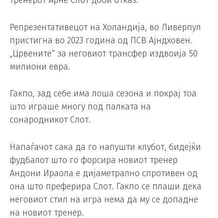
Репрезентативецот на Холандија, во Ливерпул
пристигна во 2023 година од ПСВ Ајндховен.
„Црвените“ за неговиот трансфер издвоија 50
милиони евра.
Гакпо, зад себе има лоша сезона и покрај тоа
што играше многу под палката на
сонародникот Слот.
Напаѓачот сака да го напушти клубот, бидејќи
фудбалот што го форсира новиот тренер
Андони Ираола е дијаметрално спротивен од
она што преферира Слот. Гакпо се плаши дека
неговиот стил на игра нема да му се допадне
на новиот тренер.