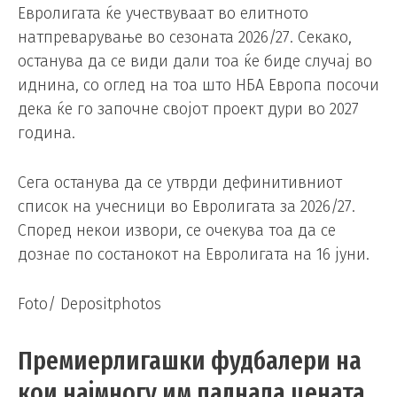
Евролигата ќе учествуваат во елитното
натпреварување во сезоната 2026/27. Секако,
останува да се види дали тоа ќе биде случај во
иднина, со оглед на тоа што НБА Европа посочи
дека ќе го започне својот проект дури во 2027
година.
Сега останува да се утврди дефинитивниот
список на учесници во Евролигата за 2026/27.
Според некои извори, се очекува тоа да се
дознае по состанокот на Евролигата на 16 јуни.
Foto/ Depositphotos
Премиерлигашки фудбалери на
кои најмногу им паднала цената