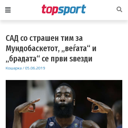
САД со страшен тим за
Мундобаскетот, „веѓата“ и
„брадата“ се први ѕвезди
Кошарка
/
05.06.2019