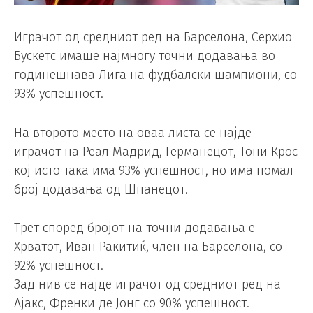
Играчот од средниот ред на Барселона, Серхио
Бускетс имаше најмногу точни додавања во
годинешнава Лига на фудбалски шампиони, со
93% успешност.
На второто место на оваа листа се најде
играчот на Реал Мадрид, Германецот, Тони Крос
кој исто така има 93% успешност, но има помал
број додавања од Шпанецот.
Трет според бројот на точни додавања е
Хрватот, Иван Ракитиќ, член на Барселона, со
92% успешност.
Зад нив се најде играчот од средниот ред на
Ајакс, Френки де Јонг со 90% успешност.