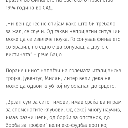
Бразил во финалето на Светското првенство
1994 година во САД.
„Ни ден денес не спијам како што би требало,
за жал, се случи. Од такви непријатни ситуации
може да се извлече поука. Го сонував финалето
со Бразил, но едно е да сонуваш, а друго е
вистината“ – рече Баџо.
Поранешниот напаѓач на големата италијанска
тројка, Јувентус, Милан, Интер вели дека не
може да одвои клуб кој му останал до срцето.
„Врзан сум за сите тимови, имав среќа да играм
за споменатите клубови. Од секој многу научив,
имав разни цели, од борби за опстанок, до
борба за трофеи“ вели екс-фудбалерот кој