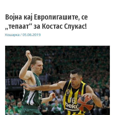
Војна кај Евролигашите, се
„тепаат“ за Костас Слукас!
Кошарка
/
05.06.2019