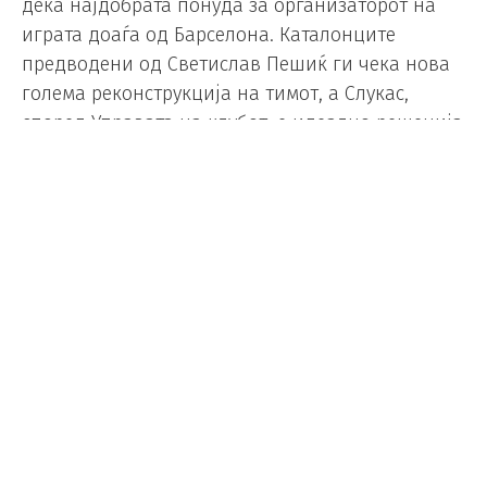
дека најдобрата понуда за организаторот на
играта доаѓа од Барселона. Каталонците
предводени од Светислав Пешиќ ги чека нова
голема реконструкција на тимот, а Слукас,
според Управата на клубот, е идеално решенија
за таа чувствителна позиција.
Покрај Барса, и Реал Мадрид не ја отфрла
можноста да го доведе грчкиот плејмејкер во
своите редови.
Ситуацијата поврзано со Слукас ја следи и
европскиот шампион, ЦСКА Москва, а фаворит
од сенка за неговиот потпис е грчки
Олимпијакос. Сепак „црвено-белите“ од Пиреја
тешко дека може финансиски да им парираат
на побогатите Евролигаши.