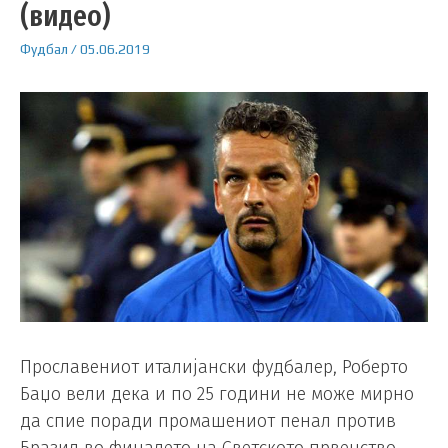
(видео)
Фудбал
/
05.06.2019
Прославениот италијански фудбалер, Роберто
Баџо вели дека и по 25 години не може мирно
да спие поради промашениот пенал против