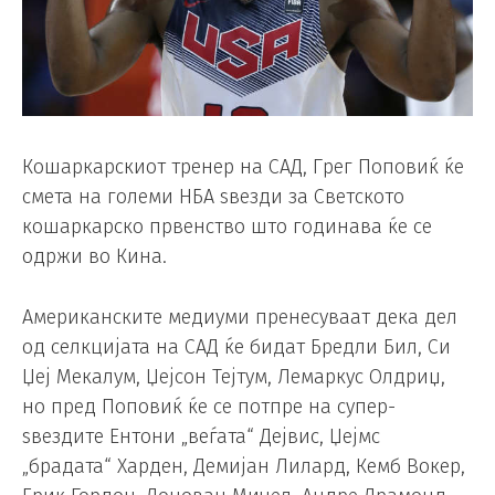
Кошаркарскиот тренер на САД, Грег Поповиќ ќе
смета на големи НБА ѕвезди за Светското
кошаркарско првенство што годинава ќе се
одржи во Кина.
Американските медиуми пренесуваат дека дел
од селкцијата на САД ќе бидат Бредли Бил, Си
Џеј Мекалум, Џејсон Тејтум, Лемаркус Олдриџ,
но пред Поповиќ ќе се потпре на супер-
ѕвездите Ентони „веѓата“ Дејвис, Џејмс
„брадата“ Харден, Демијан Лилард, Кемб Вокер,