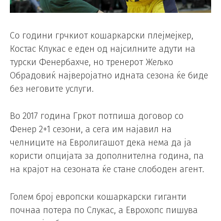
Со години грчкиот кошаркарски плејмејкер,
Костас Клукас е еден од најсилните адути на
турски Фенербахче, но тренерот Жељко
Обрадовиќ најверојатно идната сезона ќе биде
без неговите услуги.
Во 2017 година Гркот потпиша договор со
Фенер 2+1 сезони, а сега им најавил на
челниците на Евролигашот дека нема да ја
користи опцијата за дополнителна година, па
на крајот на сезоната ќе стане слободен агент.
Голем број европски кошаркарски гиганти
почнаа потера по Слукас, а Еврохопс пишува