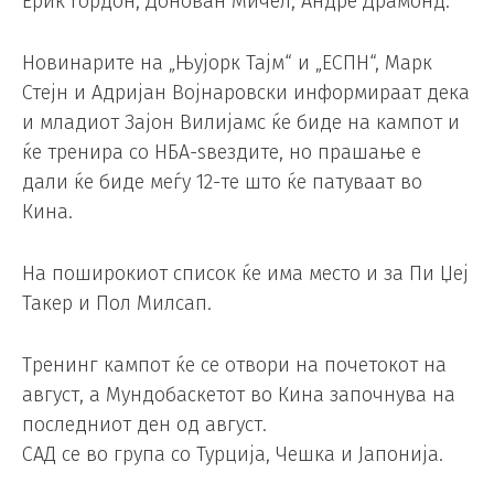
Ерик Гордон, Донован Мичел, Андре Драмонд.
Новинарите на „Њујорк Тајм“ и „ЕСПН“, Марк
Стејн и Адријан Војнаровски информираат дека
и младиот Зајон Вилијамс ќе биде на кампот и
ќе тренира со НБА-ѕвездите, но прашање е
дали ќе биде меѓу 12-те што ќе патуваат во
Кина.
На поширокиот список ќе има место и за Пи Џеј
Такер и Пол Милсап.
Тренинг кампот ќе се отвори на почетокот на
август, а Мундобаскетот во Кина започнува на
последниот ден од август.
САД се во група со Турција, Чешка и Јапонија.