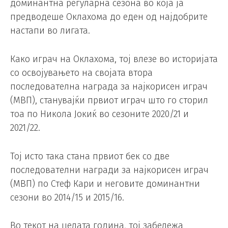
доминантна регуларна сезона во која ја
предводеше Оклахома до еден од најдобрите
настапи во лигата.
Како играч на Оклахома, тој влезе во историјата
со освојувањето на својата втора
последователна награда за најкорисен играч
(MВП), станувајќи првиот играч што го сторил
тоа по Никола Јокиќ во сезоните 2020/21 и
2021/22.
Тој исто така стана првиот бек со две
последователни награди за најкорисен играч
(MВП) по Стеф Кари и неговите доминантни
сезони во 2014/15 и 2015/16.
Во текот на целата година, тој забележа