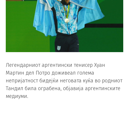
Легендарниот аргентински тенисер Хуан
Мартин дел Потро доживеал голема
непријатност бидејќи неговата куќа во родниот
Тандил била ограбена, објавија аргентинските
медиуми.
Според извештаите, крадците одзеле трофеи,
медали, накит и бројни вредни предмети од
домот на поранешниот тенисер, вклучувајќи и