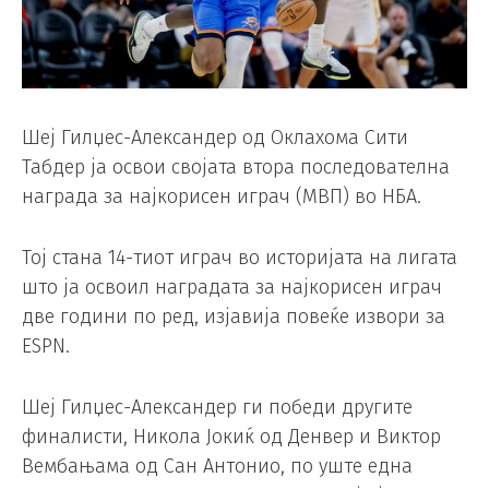
Шеј Гилџес-Александер од Оклахома Сити
Табдер ја освои својата втора последователна
награда за најкорисен играч (MВП) во НБА.
Тој стана 14-тиот играч во историјата на лигата
што ја освоил наградата за најкорисен играч
две години по ред, изјавија повеќе извори за
ESPN.
Шеј Гилџес-Александер ги победи другите
финалисти, Никола Јокиќ од Денвер и Виктор
Вембањама од Сан Антонио, по уште една