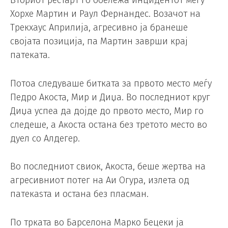
Хорхе Мартин и Раул Фернандес. Возачот на
Трекхаус Априлија, агресивно ја бранеше
својата позиција, па Мартин заврши крај
патеката.
Потоа следуваше битката за првото место меѓу
Педро Акоста, Мир и Диџа. Во последниот круг
Диџа успеа да дојде до првото место, Мир го
следеше, а Акоста остана без третото место во
дуел со Алдегер.
Во последниот свиок, Акоста, беше жертва на
агресивниот потег на Аи Огура, излета од
патекаѕта и остана без пласман.
По трката во Барселона Марко Бецеки ја