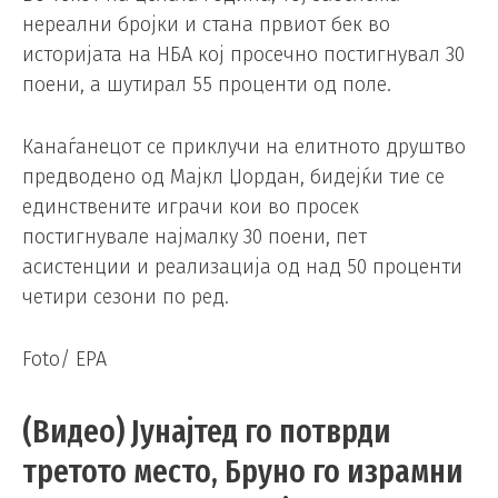
нереални бројки и стана првиот бек во
историјата на НБА кој просечно постигнувал 30
поени, а шутирал 55 проценти од поле.
Канаѓанецот се приклучи на елитното друштво
предводено од Мајкл Џордан, бидејќи тие се
единствените играчи кои во просек
постигнувале најмалку 30 поени, пет
асистенции и реализација од над 50 проценти
четири сезони по ред.
Foto/ EPA
(Видео) Јунајтед го потврди
третото место, Бруно го израмни