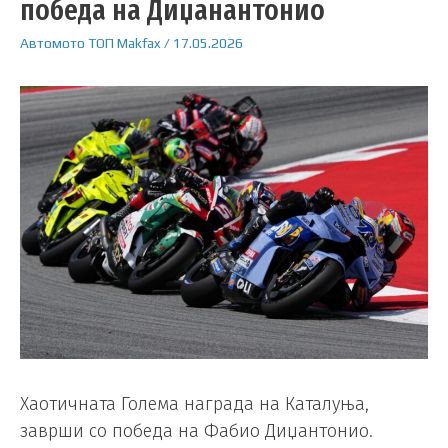
победа на Диџанантонио
Автомото
ТОП
Makfax
/
17.05.2026
Хаотичната Голема награда на Каталуња,
заврши со победа на Фабио Диџантонио.