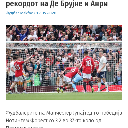
рекордот на Де Брујне и Анри
Фудбал
Makfax
/
17.05.2026
Фудбалерите на Манчестер Јунајтед го победија
Нотингем Форест со 3:2 во 37-то коло од