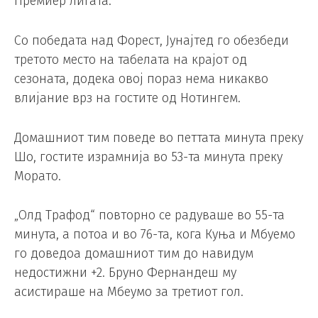
Премиер лигата.
Со победата над Форест, Јунајтед го обезбеди
третото место на табелата на крајот од
сезоната, додека овој пораз нема никакво
влијание врз на гостите од Нотингем.
Домашниот тим поведе во петтата минута преку
Шо, гостите израмнија во 53-та минута преку
Морато.
„Олд Трафод“ повторно се радуваше во 55-та
минута, а потоа и во 76-та, кога Куња и Мбуемо
го доведоа домашниот тим до навидум
недостижни +2. Бруно Фернандеш му
асистираше на Мбеумо за третиот гол.