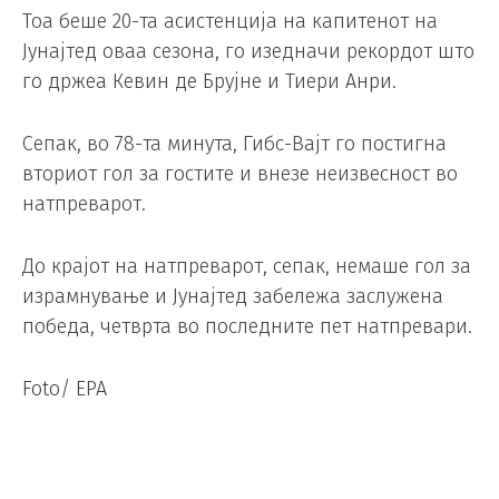
Тоа беше 20-та асистенција на капитенот на
Јунајтед оваа сезона, го изедначи рекордот што
го држеа Кевин де Брујне и Тиери Анри.
Сепак, во 78-та минута, Гибс-Вајт го постигна
вториот гол за гостите и внезе неизвесност во
натпреварот.
До крајот на натпреварот, сепак, немаше гол за
израмнување и Јунајтед забележа заслужена
победа, четврта во последните пет натпревари.
Foto/ EPA