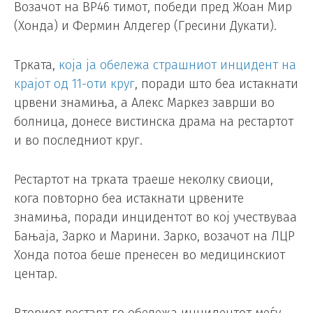
Возачот на ВР46 тимот, победи пред Жоан Мир
(Хонда) и Фермин Алдегер (Гресини Дукати).
Трката,
која ја обележа страшниот инцидент на
крајот од 11-оти круг
, поради што беа истакнати
црвени знамиња, а Алекс Маркез заврши во
болница, донесе вистинска драма на рестартот
и во последниот круг.
Рестартот на трката траеше неколку свиоци,
кога повторно беа истакнати црвените
знамиња, поради инцидентот во кој учествуваа
Бањаја, Зарко и Марини. Зарко, возачот на ЛЦР
Хонда потоа беше пренесен во медицинскиот
центар.
Вториот рестарт го обележа инцидентот меѓу