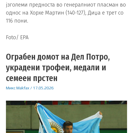
јзголеми предноста во генералниот пласман во
однос на Хорхе Мартин (140-127), Диџа е трет со
116 пони.
Foto/ EPA
Ограбен домот на Дел Потро,
украдени трофеи, медали и
семеен прстен
Микс
Makfax
/
17.05.2026