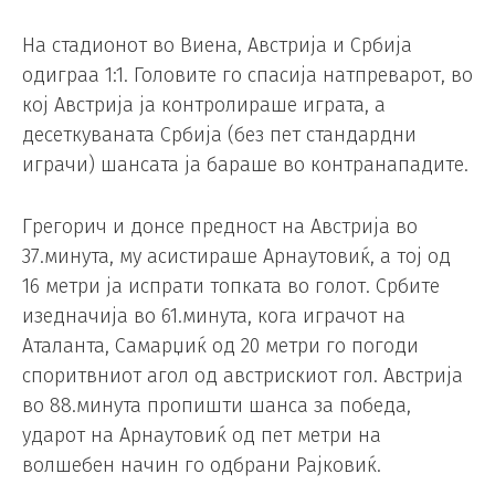
На стадионот во Виена, Австрија и Србија
одиграа 1:1. Головите го спасија натпреварот, во
кој Австрија ја контролираше играта, а
десеткуваната Србија (без пет стандардни
играчи) шансата ја бараше во контранападите.
Грегорич и донсе предност на Австрија во
37.минута, му асистираше Арнаутовиќ, а тој од
16 метри ја испрати топката во голот. Србите
изедначија во 61.минута, кога играчот на
Аталанта, Самарџиќ од 20 метри го погоди
споритвниот агол од австрискиот гол. Австрија
во 88.минута пропишти шанса за победа,
ударот на Арнаутовиќ од пет метри на
волшебен начин го одбрани Рајковиќ.