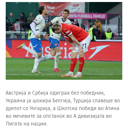
Австрија и Србија одиграа без победник,
Украина ја шокира Белгија, Турција славеше во
дуелот со Унгарија, а Шкотска победи во Атина
во мечевите за опстанок во А дивизијата во
Лигата на нации.