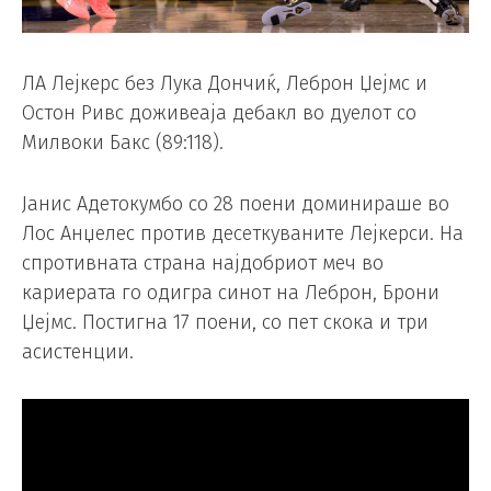
ЛА Лејкерс без Лука Дончиќ, Леброн Џејмс и
Остон Ривс доживеаја дебакл во дуелот со
Милвоки Бакс (89:118).
Јанис Адетокумбо со 28 поени доминираше во
Лос Анџелес против десеткуваните Лејкерси. На
спротивната страна најдобриот меч во
кариерата го одигра синот на Леброн, Брони
Џејмс. Постигна 17 поени, со пет скока и три
асистенции.