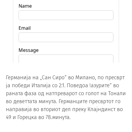
Германија на „Сан Сиро“ во Милано, по пресврт
ја победи Италија со 2:1. Поведоа !азурите“ во
раната фаза од натпреварот со голот на Тонали
во деветтата минута. Германците пресвртот го
направија во вториот дел преку Клајндинст во
49 и Горецка во 78.минута.