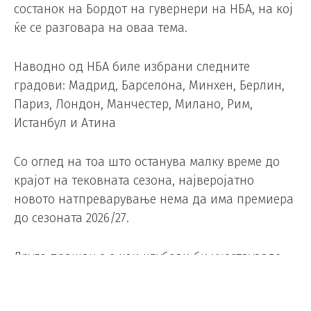
состанок на Бордот на гувернери на НБА, на кој
ќе се разговара на оваа тема.
Наводно од НБА биле избрани следните
градови: Мадрид, Барселона, Минхен, Берлин,
Париз, Лондон, Манчестер, Милано, Рим,
Истанбул и Атина
Со оглед на тоа што останува малку време до
крајот на тековната сезона, најверојатно
новото натпреварување нема да има премиера
до сезоната 2026/27.
Друго прашање е кои клубови би учествувале
во него. Треба да ги има 10, а останува да се
види дали ќе бидат постоечки или