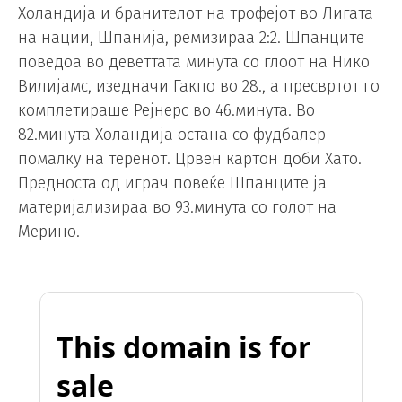
Холандија и бранителот на трофејот во Лигата
на нации, Шпанија, ремизираа 2:2. Шпанците
поведоа во деветтата минута со глоот на Нико
Вилијамс, изедначи Гакпо во 28., а пресвртот го
комплетираше Рејнерс во 46.минута. Во
82.минута Холандија остана со фудбалер
помалку на теренот. Црвен картон доби Хато.
Предноста од играч повеќе Шпанците ја
материјализираа во 93.минута со голот на
Мерино.