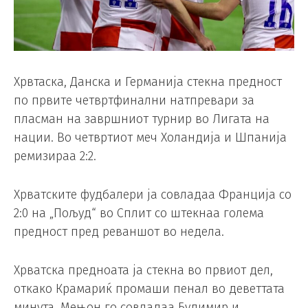
Хрвтаска, Данска и Германија стекна предност
по првите четвртфинални натпревари за
пласман на завршниот турнир во Лигата на
нации. Во четвртиот меч Холандија и Шпанија
ремизираа 2:2.
Хрватските фудбалери ја совладаа Франција со
2:0 на „Пољуд“ во Сплит со штекнаа голема
предност пред реваншот во недела.
Хрватска предноата ја стекна во првиот дел,
откако Крамариќ промаши пенал во деветтата
минута, Мењон го совладаа Будимир и