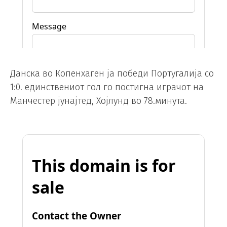
Данска во Копенхаген ја победи Португалија со
1:0. единствениот гол го постигна играчот на
Манчестер јунајтед, Хојлунд во 78.минута.