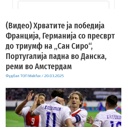
(Видео) Хрватите ја победија
Франција, Германија со пресврт
до триумф на „Сан Сиро“,
Португалија падна во Данска,
реми во Амстердам
Фудбал
ТОП
Makfax
/
20.03.2025