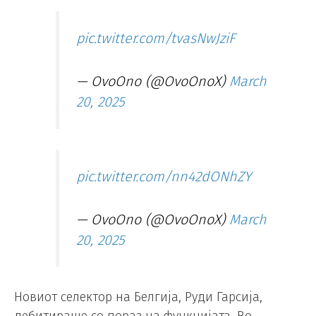
pic.twitter.com/tvasNwJziF
— OvoOno (@OvoOnoX)
March
20, 2025
pic.twitter.com/nn42dONhZY
— OvoOno (@OvoOnoX)
March
20, 2025
Новиот селектор на Белгија, Руди Гарсија,