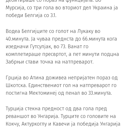
дебитираше со пораз на функцијата. Во
Мурсија, со три гола во вториот дел Украина ја
победи Белгија со 3.1.
Водеа Белгијците со голот на Лукаку во
40.минута. Ја чуваа преднста до 66.минута кога
изедначи Гутсулјак, во 73. Ванат го
комплетираше пресвртот, а пет минути подцна
Забрњи стави точка на натпреварот.
Грција во Атина доживеа непријатен пораз од
Шкотска. Единствениот гол на натпреварот го
постигна Мектоминеј од пенал во 33.минута.
Турција стекна предност од два гола пред
реваншот во Унгарија. Турците со головите на
Кокчу, Актуркоглу и Кавечи ја победија Унгарија