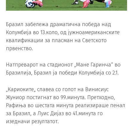
Бразил забележа драматична победа над
Колумбија во 13.коло, од јужноамериканските
квалификации за пласман на Светското
првенство.
Натпреварот на стадионот „Мане Гаринча“ во
Бразилија, Бразил ја победи Колумбија со 2.1.
„Кариоките„ славеа со голот на Винисиус
Жуниор постигнат во 99.минута. Претходно,
Рафиња во шестата минута реализираше пенал
за Бразил, а Луис Дијаз во 41.минута го
изедначи резултатот.