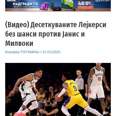
(Видео) Десеткуваните Лејкерси
без шанси против Јанис и
Милвоки
Кошарка
ТОП
Makfax
/
21.03.2025