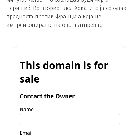
Перишиќ. Во вториот дел Хрватите ја сочуваа
предноста против Франција која не
импреисонираше на овој натпревар.