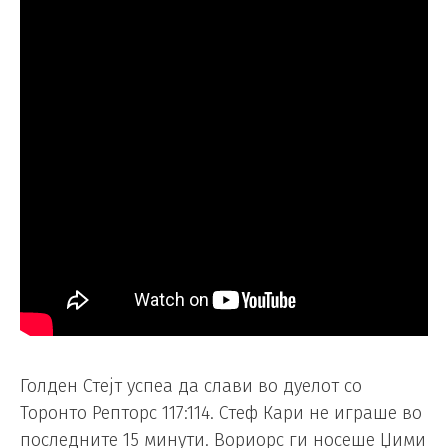
Голден Стејт успеа да слави во дуелот со
Торонто Репторс 117:114. Стеф Кари не играше во
последните 15 минути. Вориорс ги носеше Џими