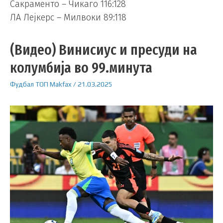
Сакраменто – Чикаго 116:128
ЛА Лејкерс – Милвоки 89:118
(Видео) Винисиус и пресуди на
колумбија во 99.минута
Фудбал
ТОП
Makfax
/
21.03.2025