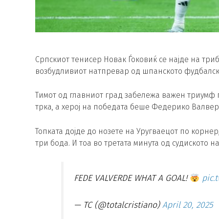
Српскиот тенисер Новак Ѓоковиќ се најде на три
возбудливиот натпревар од шпанското фудбалск
Тимот од главниот град забележа важен триумф п
трка, а херој на победата беше Федерико Валвер
Топката дојде до нозете на Уругваецот по корне
три бода. И тоа во третата минута од судиското 
FEDE VALVERDE WHAT A GOAL!
pic.
— TC (@totalcristiano)
April 20, 2025