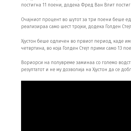
постигна 11 поени, додека Фред Ван Влит постигн
Очајниот процент во шутот за три поени беше ед
реализираа само шест тројки, додека Голден Стејт
Хјустон беше одличен во првиот период, каде и
четвртина, во која Голден Стејт прими само 13 пое
Вориорси на полувреме заминаа со големо водст
резултатот и не му дозволија на Хјустон да се доб