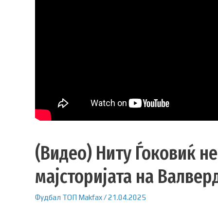
(Видео) Ниту Ѓоковиќ н
мајсторијата на Валвер
Фудбал
ТОП
Makfax
/
21.04.2025