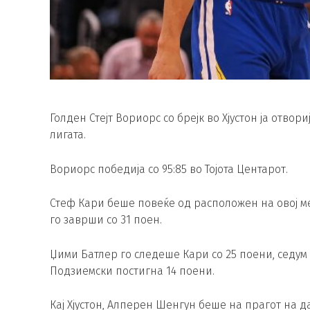
Голден Стејт Вориорс со брејк во Хјустон ја отво
лигата.
Вориорс победија со 95:85 во Тојота Центарот.
Стеф Кари беше повеќе од расположен на овој ме
го заврши со 31 поен.
Џими Батлер го следеше Кари со 25 поени, седум
Подзиемски постигна 14 поени.
Кај Хјустон, Алперен Шенгун беше на прагот на д