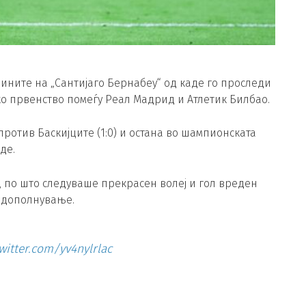
бините на „Сантијаго Бернабеу“ од каде го проследи
о првенство помеѓу Реал Мадрид и Атлетик Билбао.
ротив Баскијците (1:0) и остана во шампионската
де.
р, по што следуваше прекрасен волеј и гол вреден
надополнување.
twitter.com/yv4nylrlac