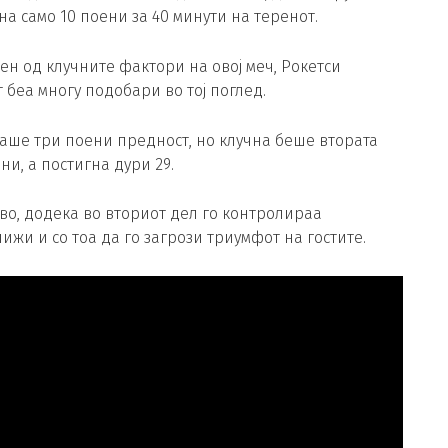
а само 10 поени за 40 минути на теренот.
ен од клучните фактори на овој меч, Рокетси
 беа многу подобари во тој поглед.
маше три поени предност, но клучна беше втората
ни, а постигна дури 29.
во, додека во вториот дел го контролираа
лижи и со тоа да го загрози триумфот на гостите.