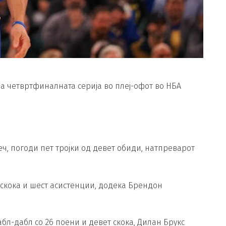
рија четвртфиналната серија во плеј-офот во НБА
ч, погоди пет тројки од девет обиди, натпреварот
 скока и шест асистенции, додека Брендон
абл-дабл со 26 поени и девет скока, Дилан Брукс