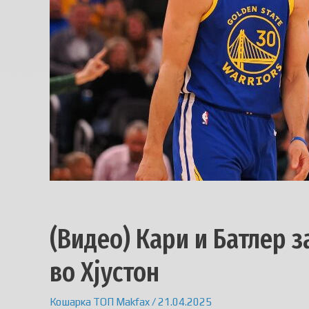
(Видео) Кари и Батлер з
во Хјустон
Кошарка
ТОП
Makfax
/
21.04.2025