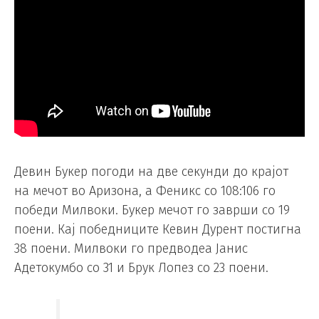
Девин Букер погоди на две секунди до крајот
на мечот во Аризона, а Феникс со 108:106 го
победи Милвоки. Букер мечот го заврши со 19
поени. Кај победниците Кевин Дурент постигна
38 поени. Милвоки го предводеа Јанис
Адетокумбо со 31 и Брук Лопез со 23 поени.