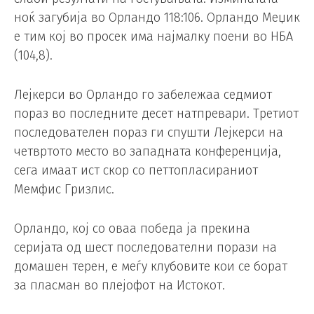
ноќ загубија во Орландо 118:106. Орландо Меџик
е тим кој во просек има најмалку поени во НБА
(104,8).
Лејкерси во Орландо го забележаа седмиот
пораз во последните десет натпревари. Третиот
последователен пораз ги спушти Лејкерси на
четвртото место во западната конференција,
сега имаат ист скор со петтопласираниот
Мемфис Гризлис.
Орландо, кој со оваа победа ја прекина
серијата од шест последователни порази на
домашен терен, е меѓу клубовите кои се борат
за пласман во плејофот на Истокот.