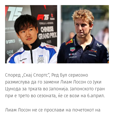
Според „Скај Спортс“, Ред Бул сериозно
размислува да го замени Лиам Лосон со Јуки
Цунода за трката во Јапонија. Јапонското гран
при е трето во сезоната, ќе се вози на 6.април.
Лиам Лосон не се прослави на почетокот на