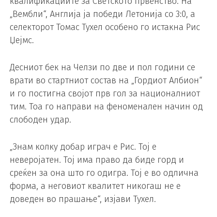
квалификациите за Светското првенство. На
„Вембли“, Англија ја победи Летонија со 3:0, а
селекторот Томас Тухел особено го истакна Рис
Џејмс.
Десниот бек на Челзи по две и пол години се
врати во стартниот состав на „Гордиот Албион“
и го постигна својот прв гол за националниот
тим. Тоа го направи на феноменален начин од
слободен удар.
„Знам колку добар играч е Рис. Тој е
неверојатен. Тој има право да биде горд и
среќен за она што го одигра. Тој е во одлична
форма, а неговиот квалитет никогаш не е
доведен во прашање“, изјави Тухел.