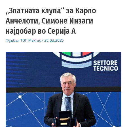
„Златната клупа“ за Карло
Анчелоти, Симоне Инзаги
најдобар во Серија А
Фудбал
ТОП
Makfax
/
25.03.2025