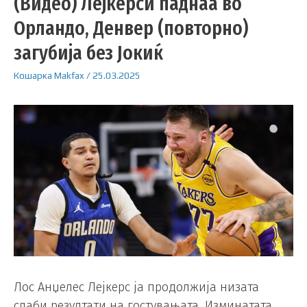
(Видео) Лејкерси паднаа во
Орландо, Денвер (повторно)
загубија без Јокиќ
Кошарка
Makfax
/
25.03.2025
Лос Анџелес Лејкерс ја продолжија низата
слаби резултати на гостувањата. Изминатата