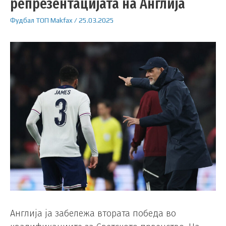
репрезентацијата на Англија
Фудбал
ТОП
Makfax
/
25.03.2025
Англија ја забележа втората победа во