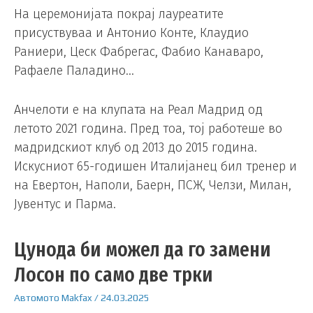
На церемонијата покрај лауреатите
присуствуваа и Антонио Конте, Клаудио
Раниери, Цеск Фабрегас, Фабио Канаваро,
Рафаеле Паладино…
Анчелоти е на клупата на Реал Мадрид од
летото 2021 година. Пред тоа, тој работеше во
мадридскиот клуб од 2013 до 2015 година.
Искусниот 65-годишен Италијанец бил тренер и
на Евертон, Наполи, Баерн, ПСЖ, Челзи, Милан,
Јувентус и Парма.
Цунода би можел да го замени
Лосон по само две трки
Автомото
Makfax
/
24.03.2025