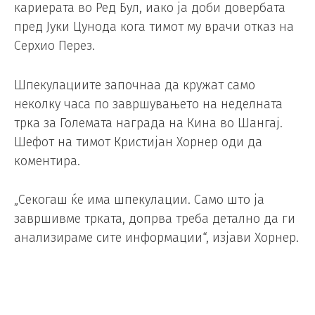
кариерата во Ред Бул, иако ја доби довербата
пред Јуки Цунода кога тимот му врачи отказ на
Серхио Перез.
Шпекулациите започнаа да кружат само
неколку часа по завршувањето на неделната
трка за Големата награда на Кина во Шангај.
Шефот на тимот Кристијан Хорнер оди да
коментира.
„Секогаш ќе има шпекулации. Само што ја
завршивме трката, допрва треба детално да ги
анализираме сите информации“, изјави Хорнер.
Сепак, тој откри некои детали на прашањето
дали се точни тврдењата на советникот на Ред