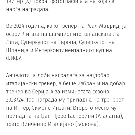
Твитер (Х) покрај фотографијата на која се
наоѓа наградата.
Во 2024 година, како тренер на Реал Мадрид, ја
освои Лигата на шампионите, шпанската Ла
Лига, Суперкупот на Европа, Суперкупот на
Шпанија и Интерконтиненталниот куп на
ФИФА.
Анчелоти ја доби наградата за најдобар
италијански тренер, а беше избран и најдобар
тренер во Серија А за изминатата сезона
2023/24. Таа награда му припадна на тренерот
на Интер, Симоне Инзаги. Второто место му
припадна на Џан Пјеро Гасперини (Аталанта),
трето Винченцо Италијано (Болоња).