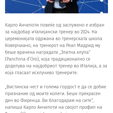
Карло Анчелоти повеќе од заслужено е избран
за најдобар италијански тренер во 2024. На
церемонијата одржана во тренерската школа
Коверчиано, на тренерот на Реал Мадрид му
беше врачена наградата „Златна клупа“
(Panchina d’Oro), која традиционално се
доделува на најдобриот тренер во Италија, а за
која гласаат исклучиво тренерите.
„Вистинска чест и голема гордост е да се добие
признание од моите колеги. Беше прекрасен
ден во Фиренца. Ви благодарам на сите“,
напиша Карло Анчелоти на својот профил на