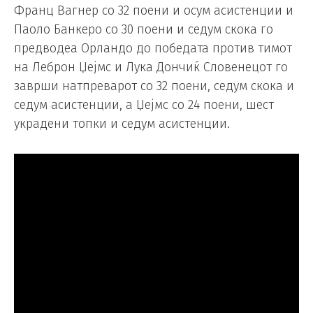
Франц Вагнер со 32 поени и осум асистенции и
Паоло Банкеро со 30 поени и седум скока го
предводеа Орландо до победата против тимот
на Леброн Џејмс и Лука Дончиќ Словенецот го
заврши натпреварот со 32 поени, седум скока и
седум асистенции, а Џејмс со 24 поени, шест
украдени топки и седум асистенции.