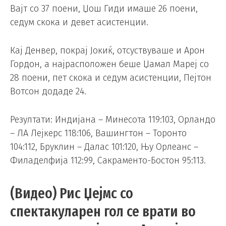
Вајт со 37 поени, Џош Гиди имаше 26 поени,
седум скока и девет асистенции.
Кај Денвер, покрај Јокиќ, отсуствуваше и Арон
Гордон, а најрасположен беше Џамал Мареј со
28 поени, пет скока и седум асистенции, Пејтон
Вотсон додаде 24.
Резултати: Индијана – Минесота 119:103, Орландо
– ЛА Лејкерс 118:106, Вашингтон – Торонто
104:112, Бруклин – Далас 101:120, Њу Орлеанс –
Филаделфија 112:99, Сакраменто-Бостон 95:113.
(Видео) Рис Џејмс со
спектакуларен гол се врати во