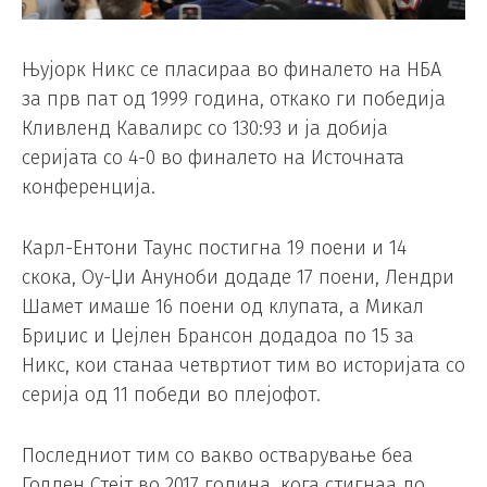
Њујорк Никс се пласираа во финалето на НБА
за прв пат од 1999 година, откако ги победија
Кливленд Кавалирс со 130:93 и ја добија
серијата со 4-0 во финалето на Источната
конференција.
Карл-Ентони Таунс постигна 19 поени и 14
скока, Оу-Џи Ануноби додаде 17 поени, Лендри
Шамет имаше 16 поени од клупата, а Микал
Бриџис и Џејлен Брансон додадоа по 15 за
Никс, кои станаа четвртиот тим во историјата со
серија од 11 победи во плејофот.
Последниот тим со вакво остварување беа
Голден Стејт во 2017 година, кога стигнаа до