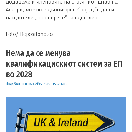
додадеме и членовите на стручниот штаб на
Алегри, можно е двоцифрен број луѓе да ги
напуштиле „росонерите“ за еден ден.
Foto/ Depositphotos
Нема да се менува
квалификацискиот систем за ЕП
во 2028
Фудбал
ТОП
Makfax
/
25.05.2026