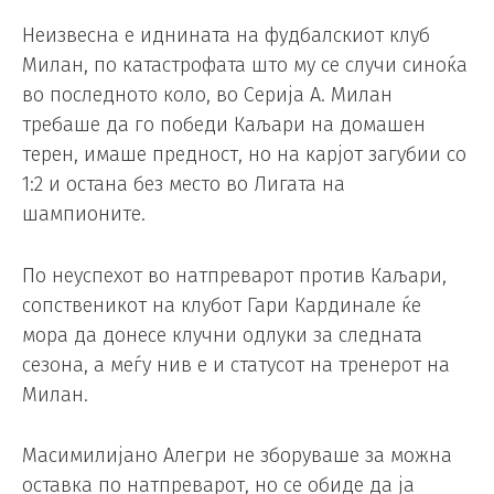
Неизвесна е иднината на фудбалскиот клуб
Милан, по катастрофата што му се случи синоќа
во последното коло, во Серија А. Милан
требаше да го победи Каљари на домашен
терен, имаше предност, но на карјот загубии со
1:2 и остана без место во Лигата на
шампионите.
По неуспехот во натпреварот против Каљари,
сопственикот на клубот Гари Кардинале ќе
мора да донесе клучни одлуки за следната
сезона, а меѓу нив е и статусот на тренерот на
Милан.
Масимилијано Алегри не зборуваше за можна
оставка по натпреварот, но се обиде да ја