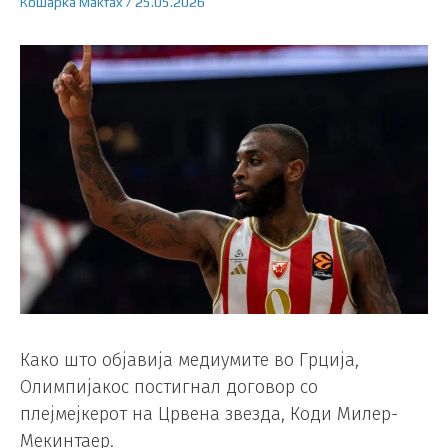
Кошарка
Makfax
/
25.05.2026
Како што објавија медиумите во Грција,
Олимпијакос постигнал договор со
плејмејкерот на Црвена звезда, Коди Милер-
Мекинтаер.