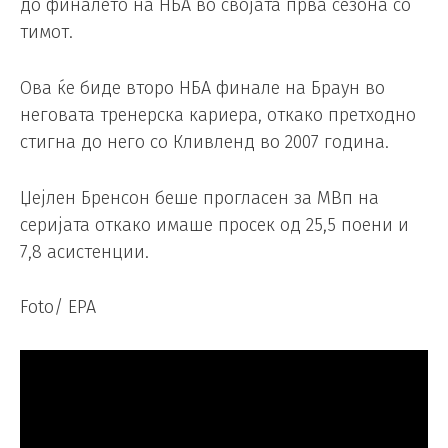
до финалето на НБА во својата прва сезона со
тимот.
Ова ќе биде второ НБА финале на Браун во
неговата тренерска кариера, откако претходно
стигна до него со Кливленд во 2007 година.
Џејлен Бренсон беше прогласен за MВп на
серијата откако имаше просек од 25,5 поени и
7,8 асистенции.
Foto/ EPA