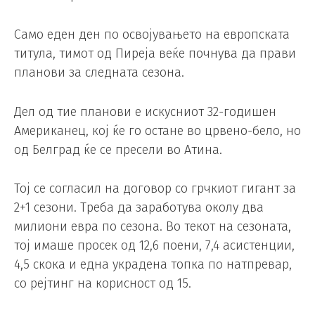
Само еден ден по освојувањето на европската
титула, тимот од Пиреја веќе почнува да прави
планови за следната сезона.
Дел од тие планови е искусниот 32-годишен
Американец, кој ќе го остане во црвено-бело, но
од Белград ќе се пресели во Атина.
Тој се согласил на договор со грчкиот гигант за
2+1 сезони. Треба да заработува околу два
милиони евра по сезона. Во текот на сезоната,
тој имаше просек од 12,6 поени, 7,4 асистенции,
4,5 скока и една украдена топка по натпревар,
со рејтинг на корисност од 15.