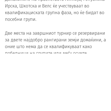
Ирска, Шкотска и Велс ќе учествуваат во
квалификациската групна фаза, но ќе бидат во
посебни групи.
Две места на завршниот турнир се резервирани
за двете најдобро рангирани земји домаќини, а
оние што нема да се квалификуваат како
победници на групите или меѓу осумте
најдобри второпласирани ќе влезат во
плејофот.
КОГА Е ЖРЕПКАТА?
Датумот на ждрепката не е познат, таа ќе се
одржи откако ќе заврши фазата по групи во на
Лигата на нации.