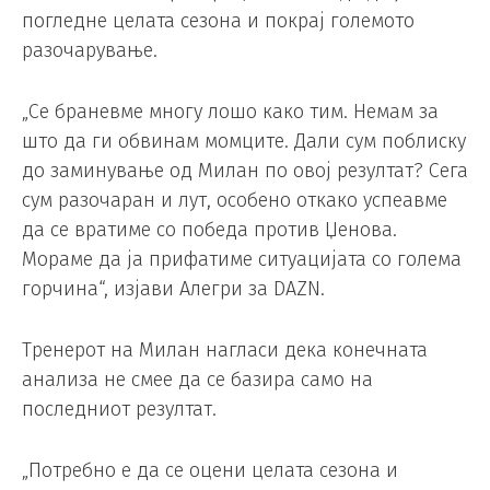
погледне целата сезона и покрај големото
разочарување.
„Се браневме многу лошо како тим. Немам за
што да ги обвинам момците. Дали сум поблиску
до заминување од Милан по овој резултат? Сега
сум разочаран и лут, особено откако успеавме
да се вратиме со победа против Џенова.
Мораме да ја прифатиме ситуацијата со голема
горчина“, изјави Алегри за DAZN.
Тренерот на Милан нагласи дека конечната
анализа не смее да се базира само на
последниот резултат.
„Потребно е да се оцени целата сезона и