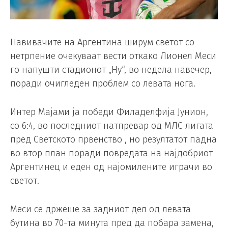
Навивачите на Аргентина ширум светот со
нетрпение очекуваат вести откако Лионел Меси
го напушти стадионот „Ну“, во недела навечер,
поради очигледен проблем со левата нога.
Интер Мајами ја победи Филаделфија Јунион,
со 6:4, во последниот натпревар од МЛС лигата
пред Светското првенство , но резултатот падна
во втор план поради повредата на најдобриот
Аргентинец и еден од најомилените играчи во
светот.
Меси се држеше за задниот дел од левата
бутина во 70-та минута пред да побара замена,