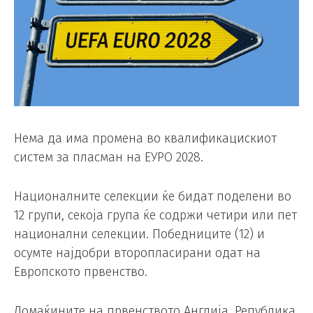
Нема да има промена во квалификацискиот
систем за пласман на ЕУРО 2028.
Националните селекции ќе бидат поделени во
12 групи, секоја група ќе содржи четири или пет
национални селекции. Победниците (12) и
осумте најдобри второпласирани одат на
Европското првенство.
Домаќините на првенството Англија, Република