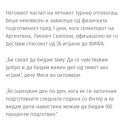
Неговиот настап на летниот турнир отсекогаш
беше неизвесен и зависеше од физичката
подготвеност пред 1 јуни, кога селекторот на
Аргентина, Лионел Скалони, официјално ќе го
достави списокот од 26 играчи до ФИФА.
„Би сакал да бидам таму. Да се ​​чувствувам
добро и да бидам важен дел од тимот ако
играм“, рече Меси во октомври.
„Ќе оценувам ден по ден, кога ќе ги започнам
подготовките следната година со Интер и ќе
видам дали навистина можам да бидам 100
проценти подготвен.“