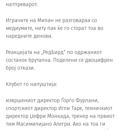
натпреварот.
Играчите на Милан не разговараа со
медиумите, ниту пак ќе го сторат тоа во
наредните денови.
Реакцијата на „РедБирд“ по одржаниот
состанок брутална. Поделени се двоцифрен
број откази.
Клубот го напуштија:
извршениот директор Ѓорѓо Фурлани,
спортскиот директор Игли Таре, техничкиот
директор Џефри Монкада, тренер на првиот
тим Масимилијано Алегри. Ако на тоа ги