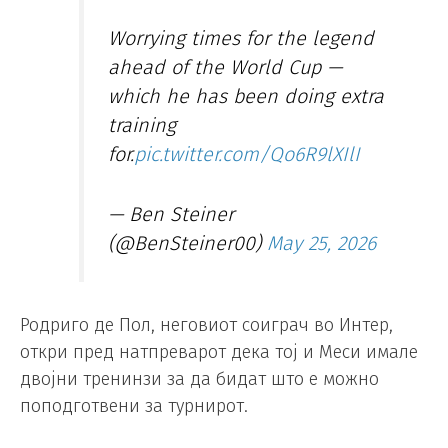
Worrying times for the legend
ahead of the World Cup —
which he has been doing extra
training
for.
pic.twitter.com/Qo6R9lXIlI
— Ben Steiner
(@BenSteiner00)
May 25, 2026
Родриго де Пол, неговиот соиграч во Интер,
откри пред натпреварот дека тој и Меси имале
двојни тренинзи за да бидат што е можно
поподготвени за турнирот.