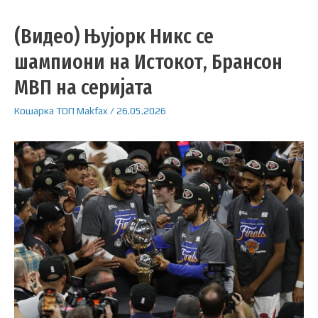
(Видео) Њујорк Никс се
шампиони на Истокот, Брансон
МВП на серијата
Кошарка
ТОП
Makfax
/
26.05.2026