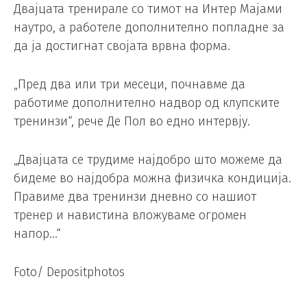
Двајцата тренирале со тимот на Интер Мајами
наутро, а работеле дополнително попладне за
да ја достигнат својата врвна форма.
„Пред два или три месеци, почнавме да
работиме дополнително надвор од клупските
тренинзи“, рече Де Пол во едно интервју.
„Двајцата се трудиме најдобро што можеме да
бидеме во најдобра можна физичка кондиција.
Правиме два тренинзи дневно со нашиот
тренер и навистина вложуваме огромен
напор…“
Foto/ Depositphotos