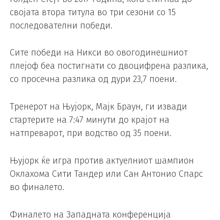
својата втора титула во три сезони со 15
последователни победи.
Сите победи на Никси во овогодинешниот
плејоф беа постигнати со двоцифрена разлика,
со просечна разлика од дури 23,7 поени.
Тренерот на Њујорк, Мајк Браун, ги извади
стартерите на 7:47 минути до крајот на
натпреварот, при водство од 35 поени.
Њујорк ќе игра против актуелниот шампион
Оклахома Сити Тандер или Сан Антонио Спарс
во финалето.
Финалето на Западната конференција