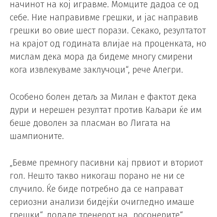
начинот на кој игравме. Момците дадоа се од
себе. Ние направивме грешки, и јас направив
грешки во овие шест порази. Секако, резултатот
на крајот од годината влијае на проценката, но
мислам дека мора да бидеме многу смирени
кога извлекуваме заклучоци“, рече Алегри.
Особено болен детаљ за Милан е фактот дека
дури и нерешен резултат против Каљари ќе им
беше доволен за пласман во Лигата на
шампионите.
„Бевме премногу пасивни кај првиот и вториот
гол. Нешто такво никогаш порано не ни се
случило. Ќе биде потребно да се направат
сериозни анализи бидејќи очигледно имаше
грешки“, додаде тренерот на „росонерите“.