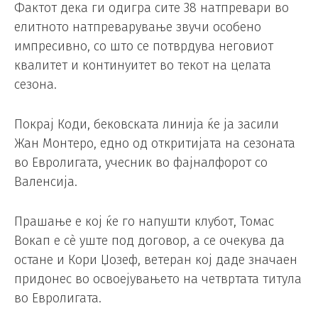
Фактот дека ги одигра сите 38 натпревари во
елитното натпреварување звучи особено
импресивно, со што се потврдува неговиот
квалитет и континуитет во текот на целата
сезона.
Покрај Коди, бековската линија ќе ја засили
Жан Монтеро, едно од откритијата на сезоната
во Евролигата, учесник во фајналфорот со
Валенсија.
Прашање е кој ќе го напушти клубот, Томас
Вокап е сè уште под договор, а се очекува да
остане и Кори Џозеф, ветеран кој даде значаен
придонес во освоејувањето на четвртата титула
во Евролигата.