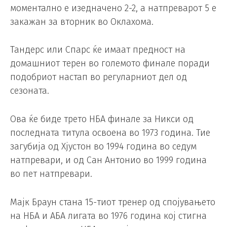
моментално е изедначено 2-2, а натпреварот 5 е
закажан за вторник во Оклахома.
Тандерс или Спарс ќе имаат предност на
домашниот терен во големото финале поради
подобриот настап во регуларниот дел од
сезоната.
Ова ќе биде трето НБА финале за Никси од
последната титула освоена во 1973 година. Тие
загубија од Хјустон во 1994 година во седум
натпревари, и од Сан Антонио во 1999 година
во пет натпревари.
Мајк Браун стана 15-тиот тренер од спојувањето
на НБА и АБА лигата во 1976 година кој стигна