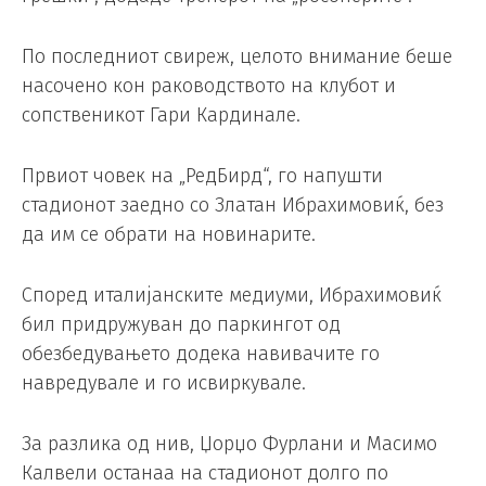
По последниот свиреж, целото внимание беше
насочено кон раководството на клубот и
сопственикот Гари Кардинале.
Првиот човек на „РедБирд“, го напушти
стадионот заедно со Златан Ибрахимовиќ, без
да им се обрати на новинарите.
Според италијанските медиуми, Ибрахимовиќ
бил придружуван до паркингот од
обезбедувањето додека навивачите го
навредувале и го исвиркувале.
За разлика од нив, Џорџо Фурлани и Масимо
Калвели останаа на стадионот долго по