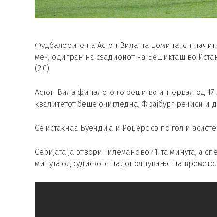
Фудбалерите на Астон Вила на доминатен начин ј
меч, одигран на сѕадионот на Бешикташ во Истан
(2:0).
Астон Вила финалето го реши во интервал од 17 м
квалитетот беше очигледна, Фрајбург речиси и да
Се истакнаа Буендија и Роџерс со по гол и асисте
Серијата ја отвори Тилеманс во 41-та минута, а сп
минута од судиското надополнување на времето.