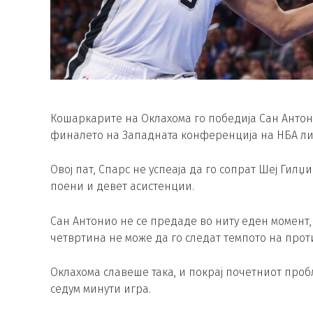
Кошаркарите на Оклахома го победија Сан Антонио 
финалето на Западната конференција на НБА ли
Овој пат, Спарс не успеаја да го сопрат Шеј Гилџ
поени и девет асистенции.
Сан Антонио не се предаде во ниту еден момент, 
четвртина не може да го следат темпото на про
Оклахома славеше така, и покрај почетниот проб
седум минути игра.