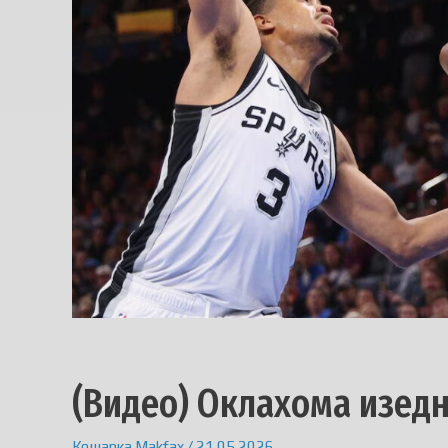
(Видео) Оклахома изедн
Кошарка
Makfax
/
21.05.2026