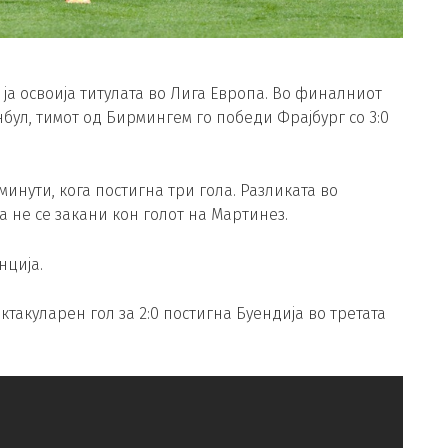
а освоија титулата во Лига Европа. Во финалниот
бул, тимот од Бирмингем го победи Фрајбург со 3:0
инути, кога постигна три гола. Разликата во
 не се закани кон голот на Мартинез.
нција.
ектакуларен гол за 2:0 постигна Буендија во третата