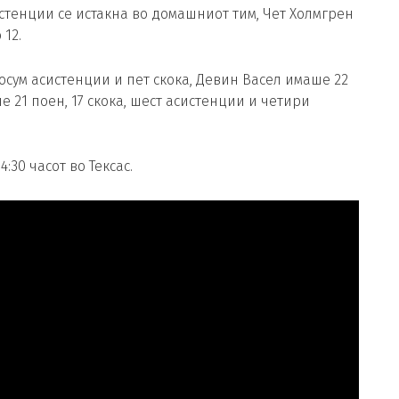
систенции се истакна во домашниот тим, Чет Холмгрен
 12.
 осум асистенции и пет скока, Девин Васел имаше 22
 21 поен, 17 скока, шест асистенции и четири
:30 часот во Тексас.