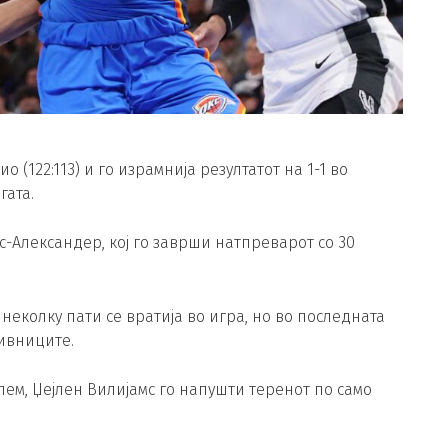
(122:113) и го израмнија резултатот на 1-1 во
гата.
ис-Александер, кој го заврши натпреварот со 30
неколку пати се вратија во игра, но во последната
тивниците.
лем, Џејлен Вилијамс го напушти теренот по само