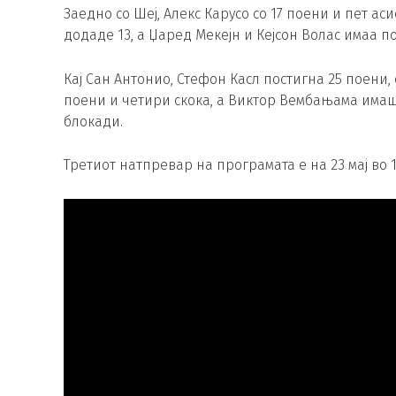
Заедно со Шеј, Алекс Карусо со 17 поени и пет а
додаде 13, а Џаред Мекејн и Кејсон Волас имаа по
Кај Сан Антонио, Стефон Касл постигна 25 поени,
поени и четири скока, а Виктор Вембањама имаше
блокади.
Третиот натпревар на програмата е на 23 мај во 14