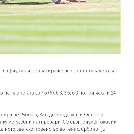
ан Сафиулин и се пласираше во четвртфиналето на
 планетата со 7:6 (6), 6:3, 3:6, 6:3 по три часа и 24
минираше Рубљов, Ван де Зандшулп и Фонсека.
олку меѓусебни натпревари. СО овој триумф Ѓоковиќ
лното светско првенство во тенис. Србинот ја