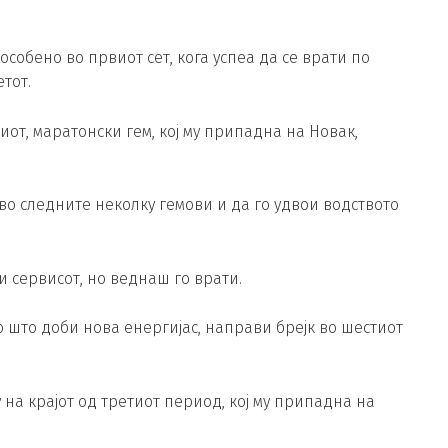
особено во првиот сет, кога успеа да се врати по
етот.
иот, маратонски гем, кој му припадна на Новак,
о следните неколку гемови и да го удвои водството
и сервисот, но веднаш го врати.
 што доби нова енергијас, направи брејк во шестиот
на крајот од третиот период, кој му припадна на