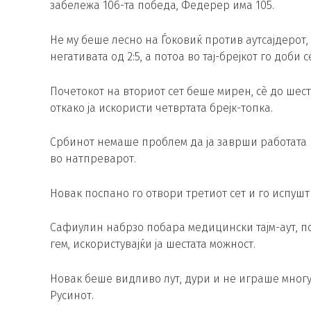
забележа 106-та победа, Федерер има 105.
Не му беше лесно на Ѓоковиќ против аутсајдерот, 
негативата од 2:5, а потоа во тај-брејкот го доби с
Почетокот на вториот сет беше мирен, сè до шест
откако ја искористи четвртата брејк-топка.
Србинот немаше проблем да ја заврши работата в
во натпреварот.
Новак поспано го отвори третиот сет и го испушт
Сафиулин набрзо побара медицински тајм-аут, по
гем, искористувајќи ја шестата можност.
Новак беше видливо лут, дури и не играше многу 
Русинот.