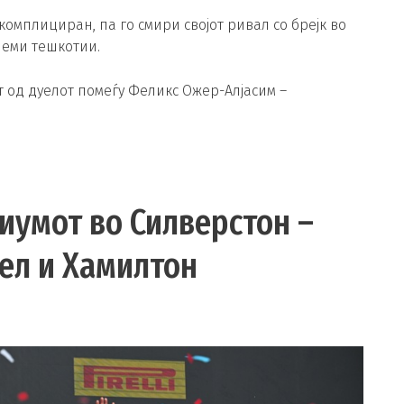
омплициран, па го смири својот ривал со брејк во
леми тешкотии.
 од дуелот помеѓу Феликс Ожер-Алјасим –
иумот во Силверстон –
ел и Хамилтон