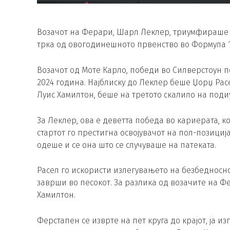
Возачот на Ферари, Шарл Леклер, триумфираше н
трка од овогодинешното првенство во Формула 1
Возачот од Моте Карло, победи во Силверстоун п
2024 година. Најблиску до Леклер беше Џорџ Рас
Луис Хамилтон, беше на третото скалило на поди
За Леклер, ова е деветта победа во кариерата, ко
стартот го престигна освојувачот на пол-позициј
одеше и се она што се случуваше на патеката.
Расел го искористи излегувањето на безбедносно
заврши во песокот. За разлика од возачите на Фе
Хамилтон.
Ферстапен се изврте на пет круга до крајот, ја 