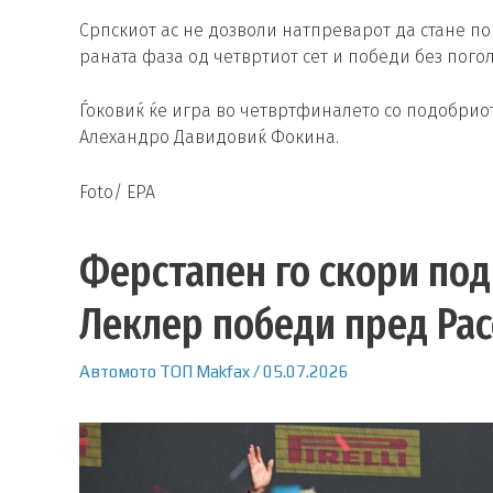
Српскиот ас не дозволи натпреварот да стане пок
раната фаза од четвртиот сет и победи без пого
Ѓоковиќ ќе игра во четвртфиналето со подобриот
Алехандро Давидовиќ Фокина.
Foto/ EPA
Ферстапен го скори под
Леклер победи пред Рас
Автомото
ТОП
Makfax
/
05.07.2026