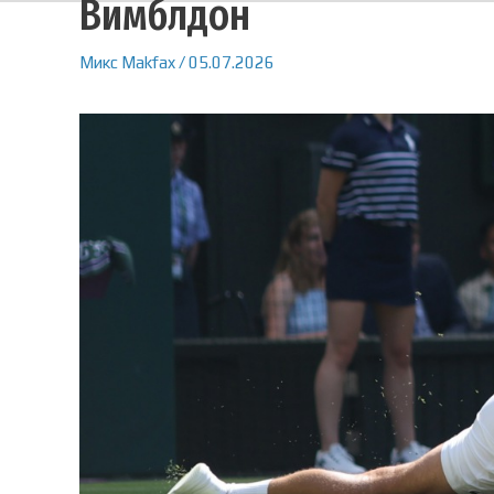
Вимблдон
Микс
Makfax
/
05.07.2026