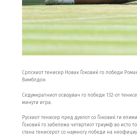
Српскиот тенисер Новак Ѓоковиќ го победи Ром
Вимблдон.
Седумкратниот освојувач го победи 132-от тенисер на
минути игра.
Рускиот тенисер пред дуелот со Ѓоковиќ ги ели
Ѓоковиќ го забележа четвртиот триумф во исто т
стана тенисерот со најмногу победи на неофиција