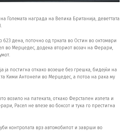
а Големата награда на Велика Британија, деветтата
.
о 623 дена, поточно од трката во Остин во октомври
ел во Мерцедес, додека вториот возач на Ферари,
умот.
ја ја постигна откако возеше без грешка, бидејќи на
ата Кими Антонели во Мерцедес, а потоа на рака му
то возило на патеката, откако Ферстапен излета и
рари, Расел не влезе во боксот и тука го престигна
изгуби контролата врз автомобилот и заврши во