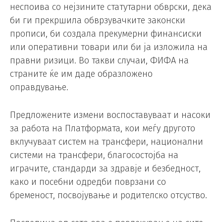
неспоива со нејзините статутарни обврски, дека
би ги прекршила обврзувачките законски
прописи, би создала прекумерни финансиски
или оперативни товари или би ја изложила на
правни ризици. Во такви случаи, ФИФА на
страните ќе им даде образложено
оправдување.
Предложените измени воспоставуваат и насоки
за работа на Платформата, кои меѓу другото
вклучуваат систем на трансфери, национални
системи на трансфери, благосостојба на
играчите, стандарди за здравје и безбедност,
како и посебни одредби поврзани со
бременост, посвојување и родителско отсуство.