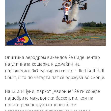
Општина Аеродром викендов ќе биде центар
на уличната кошарка и домаќин на
најголемиот 3×3 турнир во светот – Red Bull Half
Court, што по четврти пат се одржува во Скопје.
На 13 и 14 јуни, паркот „Авионче“ ќе ги собере
најдобрите македонски баскетџии, кои на
новиот реконструиран терен ќе се