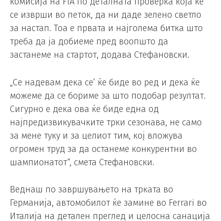
комисија на FIA по деталната проверка која ќе
се изврши во петок, да ни даде зелено светло
за настап. Тоа е првата и најголема битка што
треба да ја добиеме пред воопшто да
застанеме на стартот, додава Стефановски.
„Се надевам дека се’ ќе биде во ред и дека ќе
можеме да се бориме за што подобар резултат.
Сигурно е дека ова ќе биде една од
најпредизвикувачките трки сезонава, не само
за мене туку и за целиот тим, кој вложува
огромен труд за да останеме конкурентни во
шампионатот“, смета Стефановски.
Веднаш по завршувањето на трката во
Германија, автомобилот ќе замине во Ferrari во
Италија на детален преглед и целосна санација