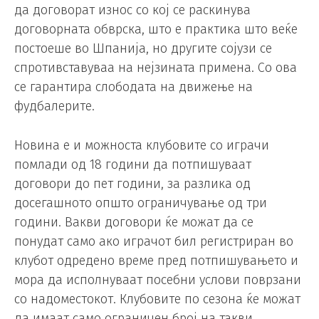
да договорат износ со кој се раскинува
договорната обврска, што е практика што веќе
постоеше во Шпанија, но другите сојузи се
спротивставуваа на нејзината примена. Со ова
се гарантира слободата на движење на
фудбалерите.
Новина е и можноста клубовите со играчи
помлади од 18 години да потпишуваат
договори до пет години, за разлика од
досегашното општо ограничување од три
години. Вакви договори ќе можат да се
понудат само ако играчот бил регистриран во
клубот одредено време пред потпишувањето и
мора да исполнуваат посебни услови поврзани
со надоместокот. Клубовите по сезона ќе можат
да имаат само ограничен број на такви