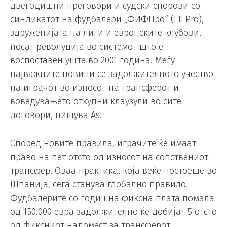
двегодишни преговори и судски спорови со
синдикатот на фудбалери „ФИФПро“ (FIFPro),
здруженијата на лиги и европските клубови,
носат револуција во системот што е
воспоставен уште во 2001 година. Меѓу
најважните новини се задолжителното учество
на играчот во износот на трансферот и
воведувањето откупни клаузули во сите
договори, пишува As.
Според новите правила, играчите ќе имаат
право на пет отсто од износот на сопствениот
трансфер. Оваа практика, која веќе постоеше во
Шпанија, сега станува глобално правило.
Фудбалерите со годишна фиксна плата помала
од 150.000 евра задолжително ќе добијат 5 отсто
од фиксниот надомест за трансферот.