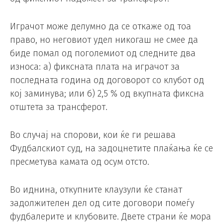
Играчот може делумно да се откаже од тоа
право, но неговиот удел никогаш не смее да
биде помал од поголемиот од следните два
износа: а) фиксната плата на играчот за
последната година од договорот со клубот од
кој заминува; или б) 2,5 % од вкупната фиксна
отштета за трансферот.
Во случај на спорови, кои ќе ги решава
Фудбалскиот суд, на задоцнетите плаќања ќе се
пресметува камата од осум отсто.
Во иднина, откупните клаузули ќе станат
задолжителен дел од сите договори помеѓу
фудбалерите и клубовите. Двете страни ќе мора