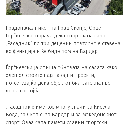
Градоначалникот на Град Скопје, Орце
Ѓорѓиевски, порача дека спортската сала
„Расадник“ по три децении повторно е ставена
во функција и ќе биде дом на Вардар.
Ѓорѓиевски ја опиша обновата на салата како
еден од своите најзначајни проекти,
потсетувајќи дека објектот бил затекнат во
лоша состојба.
„Расадник е име кое многу значи за Кисела
Вода, за Скопје, за Вардар и за македонскиот
спорт. Оваа сала памети славни спортски