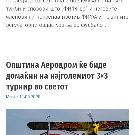
Последица од сето ова е повлекување на сите
тужби и спорови што „ФИФПро“ и неговите
членови ги покренаа против ФИФА и нејзините
регулаторни овластувања во фудбалот.
Општина Аеродром ќе биде
домаќин на најголемиот 3×3
турнир во светот
Микс
/
11.06.2026