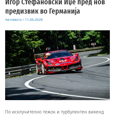
Игор Стефановски Иџе пред нов
предизвик во Германија
Автомото
/
11.06.2026
По исклучително тежок и турбулентен викенд