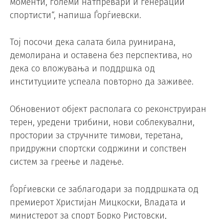
моменти, големи натпревари и генерации
спортисти“, напиша Ѓорѓиевски.
Тој посочи дека салата била руинирана,
демолирана и оставена без перспектива, но
дека со вложувања и поддршка од
институциите успеала повторно да заживее.
Обновениот објект располага со реконструиран
терен, уредени трибини, нови соблекувални,
простории за стручните тимови, теретана,
придружни спортски содржини и сопствен
систем за греење и ладење.
Ѓорѓиевски се заблагодари за поддршката од
премиерот Христијан Мицкоски, Владата и
министерот за спорт Борко Ристовски,