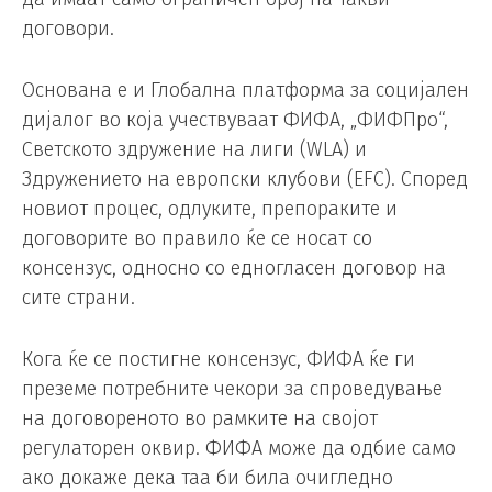
договори.
Основана е и Глобална платформа за социјален
дијалог во која учествуваат ФИФА, „ФИФПро“,
Светското здружение на лиги (WLA) и
Здружението на европски клубови (EFC). Според
новиот процес, одлуките, препораките и
договорите во правило ќе се носат со
консензус, односно со едногласен договор на
сите страни.
Кога ќе се постигне консензус, ФИФА ќе ги
преземе потребните чекори за спроведување
на договореното во рамките на својот
регулаторен оквир. ФИФА може да одбие само
ако докаже дека таа би била очигледно