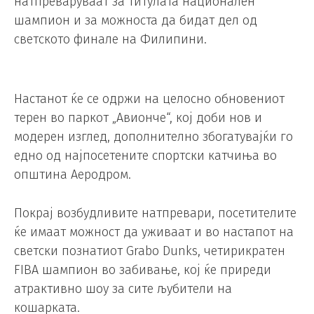
натпреваруваат за титулата национален
шампион и за можноста да бидат дел од
светското финале на Филипини.
Настанот ќе се одржи на целосно обновениот
терен во паркот „Авионче“, кој доби нов и
модерен изглед, дополнително збогатувајќи го
едно од најпосетените спортски катчиња во
општина Аеродром.
Покрај возбудливите натпревари, посетителите
ќе имаат можност да уживаат и во настапот на
светски познатиот Grabo Dunks, четирикратен
FIBA шампион во забивање, кој ќе приреди
атрактивно шоу за сите љубители на
кошарката.