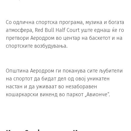
Со одлична спортска програма, музика и богата
атмосфера, Red Bull Half Court уште еднаш ќе го
претвори Аеродром во центар на баскетот и на
спортските возбудувања.
Општина Аеродром ги поканува сите љубители
на спортот да бидат дел од овој уникатен
настан и да уживаат во незаборавен
кошаркарски викенд во паркот „Авионче“.