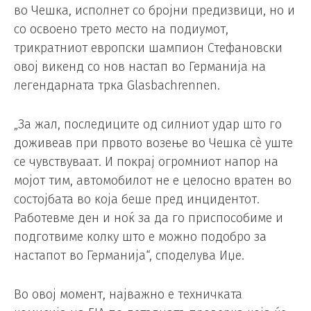
во Чешка, исполнет со бројни предизвици, но и
со освоено трето место на подиумот,
трикратниот европски шампион Стефановски
овој викенд со нов настап во Германија на
легендарната трка Glasbachrennen.
„За жал, последиците од силниот удар што го
доживеав при првото возење во Чешка сѐ уште
се чувствуваат. И покрај огромниот напор на
мојот тим, автомобилот не е целосно вратен во
состојбата во која беше пред инцидентот.
Работевме ден и ноќ за да го приспособиме и
подготвиме колку што е можно подобро за
настапот во Германија“, споделува Иџе.
Во овој момент, најважно е техничката