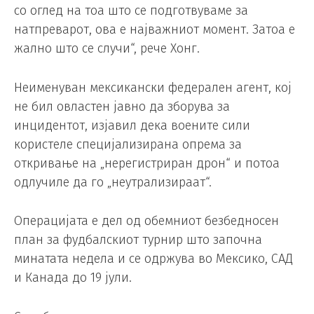
со оглед на тоа што се подготвуваме за
натпреварот, ова е најважниот момент. Затоа е
жално што се случи“, рече Хонг.
Неименуван мексикански федерален агент, кој
не бил овластен јавно да зборува за
инцидентот, изјавил дека воените сили
користеле специјализирана опрема за
откривање на „нерегистриран дрон“ и потоа
одлучиле да го „неутрализираат“.
Операцијата е дел од обемниот безбедносен
план за фудбалскиот турнир што започна
минатата недела и се одржува во Мексико, САД
и Канада до 19 јули.