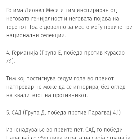
Го има Лионел Меси и тим инспириран од
неговата генијалност и неговата појава на
теренот. Тоа е доволно за место меѓу првите три
национални селекции.
4. Германија (Група Е, победа против Курасао
7:1).
Тим кој постигнува седум гола во првиот
натпревар не може да се игнорира, без оглед
на квалитетот на противникот.
5. САД (Група Д, победа против Парагвај 4:1)
Изненадување во првите пет. САД го победи
Парагвај со убедлива игра, а на своја страна ја