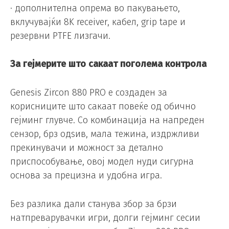
· дополнителна опрема во пакувањето,
вклучувајќи 8K receiver, кабел, grip tape и
резервни PTFE лизгачи.
За гејмерите што сакаат поголема контрола
Genesis Zircon 880 PRO е создаден за
корисниците што сакаат повеќе од обично
гејминг глувче. Со комбинација на напреден
сензор, брз одѕив, мала тежина, издржливи
прекинувачи и можност за детално
приспособување, овој модел нуди сигурна
основа за прецизна и удобна игра.
Без разлика дали станува збор за брзи
натпреварувачки игри, долги гејминг сесии