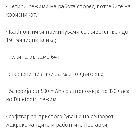
· четири режими на работа според потребите на
корисникот;
· Kailh оптички прекинувачи со животен век до
150 милиони клика;
· тежина од само 64 г;
· стаклени лизгачи за мазно движење;
· батерија од 500 mAh со автономија до 120 часа
во Bluetooth режим;
· софтвер за приспособување на сензорот,
макрокомандите и работните поставки;