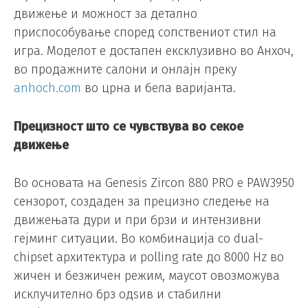
движење и можност за детално
приспособување според сопствениот стил на
игра. Моделот е достапен ексклузивно во Анхоч,
во продажните салони и онлајн преку
anhoch.com
во црна и бела варијанта.
Прецизност што се чувствува во секое
движење
Во основата на Genesis Zircon 880 PRO е PAW3950
сензорот, создаден за прецизно следење на
движењата дури и при брзи и интензивни
гејминг ситуации. Во комбинација со dual-
chipset архитектура и polling rate до 8000 Hz во
жичен и безжичен режим, маусот овозможува
исклучително брз одѕив и стабилни