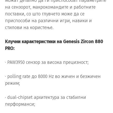
можат детално да ги приспособат параметрите
на сензорот, макрокомандите и работните
поставки, со што глувчето може да се
приспособи на различни игри, навики и
стилови на користење.
Клучни карактеристики на Genesis Zircon 880
PRO:
· PAW3950 сензор за висока прецизност;
· polling rate до 8000 Hz во жичен и безжичен
режим;
· dual-chipset архитектура за стабилни
перформанси;