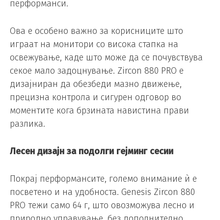
перформанси.
Ова е особено важно за корисниците што
играат на монитори со висока стапка на
освежување, каде што може да се почувствува
секое мало задоцнување. Zircon 880 PRO е
дизајниран да обезбеди мазно движење,
прецизна контрола и сигурен одговор во
моментите кога брзината навистина прави
разлика.
Лесен дизајн за подолги гејминг сесии
Покрај перформансите, големо внимание ѝ е
посветено и на удобноста. Genesis Zircon 880
PRO тежи само 64 г, што овозможува лесно и
природно управување, без дополнително