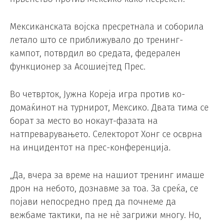
Мексиканската војска пресретнала и соборила
летало што се приближувало до тренинг-
кампот, потврдил во средата, федерален
функционер за Асошиејтед Прес.
Во четврток, Јужна Кореја игра против ко-
домаќинот на турнирот, Мексико. Двата тима се
борат за место во нокаут-фазата на
натпреварувањето. Селекторот Хонг се осврна
на инцидентот на прес-конференција.
„Да, вчера за време на нашиот тренинг имаше
дрон на небото, дознавме за тоа. За среќа, се
појави непосредно пред да почнеме да
вежбаме тактики, па не нè загрижи многу. Но,