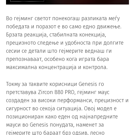
Во гејминг светот понекогаш разликата меѓу
победата и поразот е во само едно движење.
Брзата реакција, стабилната конекција,
прецизното следење и удобноста при долгите
сесии се детали што гејмерите веднаш ги
препознаваат, особено кога играта бара
максимална концентрација и контрола.
Токму за таквите корисници Genesis го
претставува Zircon 880 PRO, гејминг маус
создаден за високи перформанси, прецизност и
сигурност во секоја ситуација. Овој модел е
позициониран како еден од најнапредните
мауси во Genesis понудата, наменет за
гејмерите што бараат брз одѕив, лесно