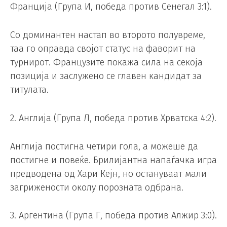
Франција (Група И, победа против Сенегал 3:1).
Со доминантен настап во второто полувреме,
таа го оправда својот статус на фаворит на
турнирот. Французите покажа сила на секоја
позиција и заслужено се главен кандидат за
титулата.
2. Англија (Група Л, победа против Хрватска 4:2).
Англија постигна четири гола, а можеше да
постигне и повеќе. Брилијантна напаѓачка игра
предводена од Хари Кејн, но остануваат мали
загрижености околу порозната одбрана.
3. Аргентина (Група Г, победа против Алжир 3:0).