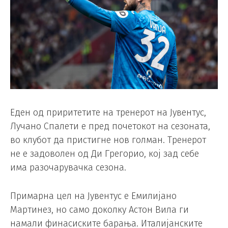
Еден од приритетите на тренерот на Јувентус,
Лучано Спалети е пред почетокот на сезоната,
во клубот да пристигне нов голман. Тренерот
не е задоволен од Ди Грегорио, кој зад себе
има разочарувачка сезона.
Примарна цел на Јувентус е Емилијано
Мартинез, но само доколку Астон Вила ги
намали финасиските барања. Италијанските