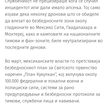
Службеникот не прецизираше кога се случил
инцидентот или дали имало апсења. Тој само
изјави дека неколку дронови што се обиделе
да влезат во безбедносните зони околу
стадионите во Мексико Сити, Гвадалахара и
Монтереј, како и камповите на националните
тимови и фан-зоните, биле неутрализирани во
последните денови.
Во март, мексиканските власти го претставија
безбедносниот план за Светското првенство
наречен „План Кукулкан“, кој вклучува околу
100.000 федерални и локални воени и
полициски сили, системи за рано
предупредување и безбедносни протоколи за
тимови, службени лица и навивачи.