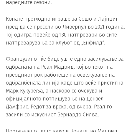
наредните сезони.
Конате претходно играше за Сошо и Лајпциг
пред да се пресели во Ливерпул во 2021 година.
Тој одигра повеќе од 130 натпревари во сите
натпреварувања за клубот од „Енфилд“.
Французинот ќе биде уште едно засилување за
одбраната на Реал Мадрид, кој во текот на
преодниот рок работеше на освежување на
одбранбената линија каде што веќе пристигна
Марк Кукуреља, а наскоро се очекува и
официјалното потпишување на Дензел
Дамфрис. Редот за врска, од вчера, Реал го
засили со искусниот Бернардо Силва.
Португалецот исто како и Конате, во Мадрид,