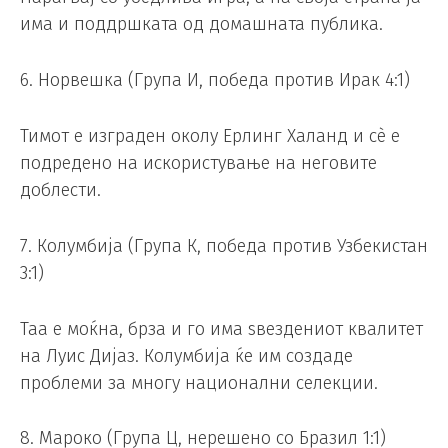
има и поддршката од домашната публика.
6. Норвешка (Група И, победа против Ирак 4:1)
Тимот е изграден околу Ерлинг Халанд и сè е
подредено на искористување на неговите
доблести.
7. Колумбија (Група К, победа против Узбекистан
3:1)
Таа е моќна, брза и го има ѕвездениот квалитет
на Луис Дијаз. Колумбија ќе им создаде
проблеми за многу национални селекции.
8. Мароко (Група Ц, нерешено со Бразил 1:1)