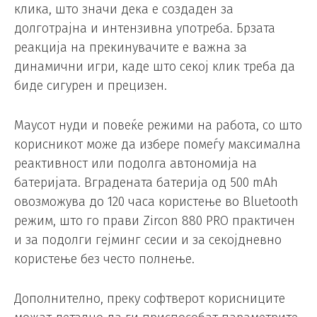
клика, што значи дека е создаден за
долготрајна и интензивна употреба. Брзата
реакција на прекинувачите е важна за
динамични игри, каде што секој клик треба да
биде сигурен и прецизен.
Маусот нуди и повеќе режими на работа, со што
корисникот може да избере помеѓу максимална
реактивност или подолга автономија на
батеријата. Вградената батерија од 500 mAh
овозможува до 120 часа користење во Bluetooth
режим, што го прави Zircon 880 PRO практичен
и за подолги гејминг сесии и за секојдневно
користење без често полнење.
Дополнително, преку софтверот корисниците