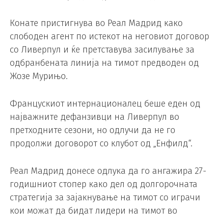
Конате пристигнува во Реал Мадрид како
слободен агент по истекот на неговиот договор
со Ливерпул и ќе претставува засилување за
одбранбената линија на тимот предводен од
Жозе Мурињо.
Францускиот интернационалец беше еден од
најважните дефанзивци на Ливерпул во
претходните сезони, но одлучи да не го
продолжи договорот со клубот од „Енфилд“.
Реал Мадрид донесе одлука да го ангажира 27-
годишниот стопер како дел од долгорочната
стратегија за зајакнување на тимот со играчи
кои можат да бидат лидери на тимот во