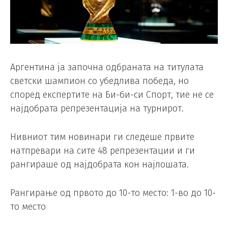
Аргентина ја започна одбраната на титулата
светски шампион со убедлива победа, но
според експертите на Би-би-си Спорт, тие не се
најдобрата репрезентација на турнирот.
Нивниот тим новинари ги следеше првите
натпревари на сите 48 репрезентации и ги
рангираше од најдобрата кон најлошата.
Рангирање од првото до 10-то место: 1-во до 10-
то место