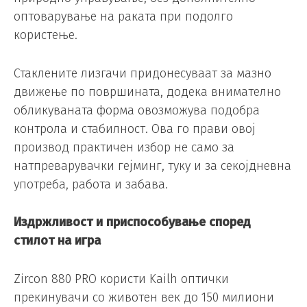
оптоварување на раката при подолго
користење.
Стаклените лизгачи придонесуваат за мазно
движење по површината, додека внимателно
обликуваната форма овозможува подобра
контрола и стабилност. Ова го прави овој
производ практичен избор не само за
натпреварувачки гејминг, туку и за секојдневна
употреба, работа и забава.
Издржливост и приспособување според
стилот на игра
Zircon 880 PRO користи Kailh оптички
прекинувачи со животен век до 150 милиони