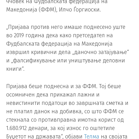
ччовек на Фудбалската федерација на
Македонија (ФФМ), Илчо Ѓоргиоски.
„Пријава против него имаше поднесено уште
во 2019 година дека како претседател на
Фудбалската федерација на Македонија
извршил кривични дела „даночно затајување“
и „фалсификување или уништување деловни
книги“.
Пријава беше поднесна и за ФФМ. Тој беше
осомничен дека прикажал лажни и
невистинити податоци во завршната сметка и
не платил данок на добивка, со што ФФМ се
стекнала со противправна имотна корист од
1.680.912 денари, за кој износ го оштетиле
Буџетот на државата“, објави
Телма
на својата