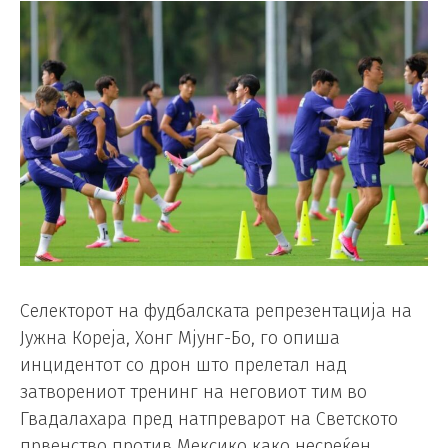
Селекторот на фудбалската репрезентација на
Јужна Кореја, Хонг Мјунг-Бо, го опиша
инцидентот со дрон што прелетал над
затворениот тренинг на неговиот тим во
Гвадалахара пред натпреварот на Светското
првенство против Мексико како несреќен.