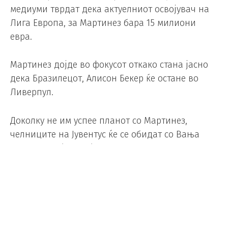
медиуми тврдат дека актуелниот освојувач на
Лига Европа, за Мартинез бара 15 милиони
евра.
Мартинез дојде во фокусот откако стана јасно
дека Бразилецот, Алисон Бекер ќе остане во
Ливерпул.
Доколку не им успее планот со Мартинез,
челниците на Јувентус ќе се обидат со Вања
Милинковиќ-Савиќ. Српскиот голман, сезоната
ја мина во Наполи, како позајмен играч од
најголемиот ривал на Јувентус, Торино.
„За Милинковиќ-Савиќ, кој помина пет сезони
во Торино, евентуалното враќање во главниот