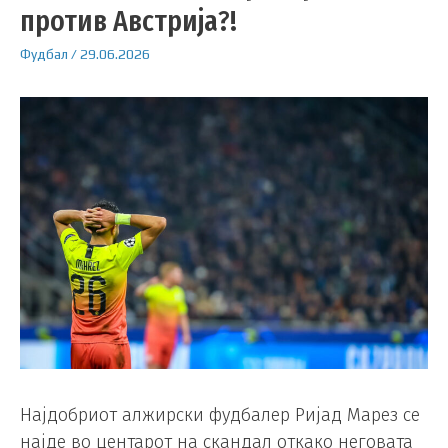
против Австрија?!
Фудбал
/
29.06.2026
Најдобриот алжирски фудбалер Ријад Марез се
најде во центарот на скандал откако неговата