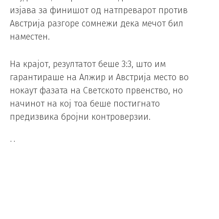
изјава за финишот од натпреварот против
Австрија разгоре сомнежи дека мечот бил
наместен.
На крајот, резултатот беше 3:3, што им
гарантираше на Алжир и Австрија место во
нокаут фазата на Светското првенство, но
начинот на кој тоа беше постигнато
предизвика бројни контроверзии.
Натпреварот влезе во напната завршница
откако Марез постигна гол во 93-та минута за
водство на Алжир од 3:2.
Со тој резултат, Австрија ќе беше елиминирана
од натпреварувањето, а Алжир ќе има