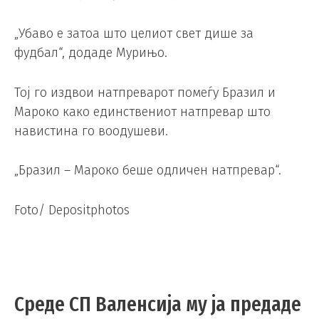
„Убаво е затоа што целиот свет дише за
фудбал“, додаде Мурињо.
Тој го издвои натпреварот помеѓу Бразил и
Мароко како единствениот натпревар што
навистина го воодушеви.
„Бразил – Мароко беше одличен натпревар“.
Foto/ Depositphotos
Среде СП Валенсија му ја предаде