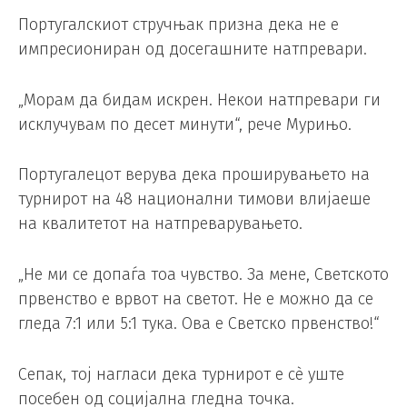
Португалскиот стручњак призна дека не е
импресиониран од досегашните натпревари.
„Морам да бидам искрен. Некои натпревари ги
исклучувам по десет минути“, рече Мурињо.
Португалецот верува дека проширувањето на
турнирот на 48 национални тимови влијаеше
на квалитетот на натпреварувањето.
„Не ми се допаѓа тоа чувство. За мене, Светското
првенство е врвот на светот. Не е можно да се
гледа 7:1 или 5:1 тука. Ова е Светско првенство!“
Сепак, тој нагласи дека турнирот е сè уште
посебен од социјална гледна точка.