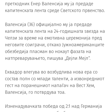
претходник Енер Валенсија му ја предаде
капитенската лента среде Светското првенство.
Валенсија (36) официјално му ја предаде
капитенската лента на 24-годишната ѕвезда на
Челзи за време на емотивна церемонија пред
неговите соиграчи, откако Јужноамериканците
обезбедија пласман во нокаут фазата на
натпреварувањето, пишува „Дејли Мејл“.
Еквадор влегува во возбудлива нова ера со
состав полн со млади таленти, а извонредниот
гест на поранешниот напаѓач на Вест Хем,
Валенсија, го потврдува тоа.
Изненадувачката победа од 2:1 над Германија