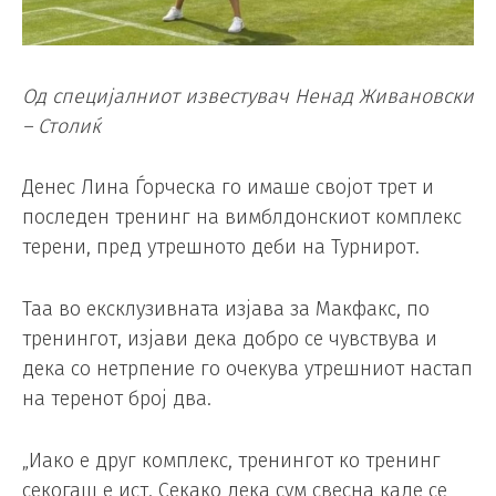
Од специјалниот известувач Ненад Живановски
– Столиќ
Денес Лина Ѓорческа го имаше својот трет и
последен тренинг на вимблдонскиот комплекс
терени, пред утрешното деби на Турнирот.
Таа во ексклузивната изјава за Макфакс, по
тренингот, изјави дека добро се чувствува и
дека со нетрпение го очекува утрешниот настап
на теренот број два.
„Иако е друг комплекс, тренингот ко тренинг
секогаш е ист. Секако дека сум свесна каде се