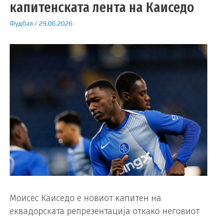
капитенската лента на Каиседо
Фудбал
/
29.06.2026
Моисес Каиседо е новиот капитен на
еквадорската репрезентација откако неговиот