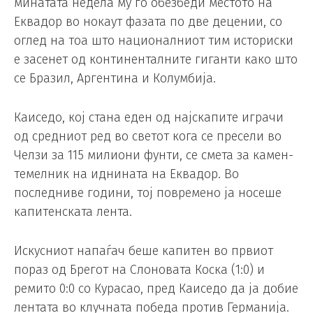
минатата недела му го обезбеди местото на
Еквадор во нокаут фазата по две децении, со
оглед на тоа што националниот тим историски
е засенет од континенталните гиганти како што
се Бразил, Аргентина и Колумбија.
Каиседо, кој стана еден од најскапите играчи
од средниот ред во светот кога се пресели во
Челзи за 115 милиони фунти, се смета за камен-
темелник на иднината на Еквадор. Во
последниве години, тој повремено ја носеше
капитенската лента.
Искусниот напаѓач беше капитен во првиот
пораз од Брегот на Слоновата Коска (1:0) и
ремито 0:0 со Курасао, пред Каиседо да ја добие
лентата во клучната победа против Германија.