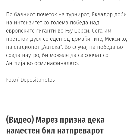
По бавниот почеток на турнирот, Еквадор доби
на интензитет со голема победа над
европските гиганти во Њу Џерси. Сега им
претстои дуел со еден од домаќините, Мексико,
на стадионот „Ацтека“. Во случај на победа во
среда наутро, би можеле да се соочат со
Англија во осминафиналето.
Foto/ Depositphotos
(Видео) Марез призна дека
наместен бил натпреварот