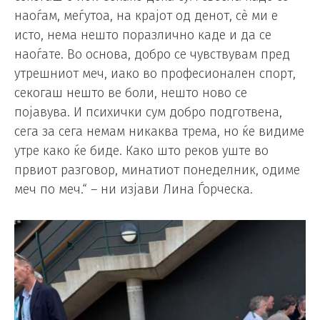
наоѓам, меѓутоа, на крајот од денот, сè ми е
исто, нема нешто поразлично каде и да се
наоѓате. Во основа, добро се чувствувам пред
утрешниот меч, иако во професионален спорт,
секогаш нешто ве боли, нешто ново се
појавува. И психички сум добро подготвена,
сега за сега немам никаква трема, но ќе видиме
утре како ќе биде. Како што реков уште во
првиот разговор, минатиот понеделник, одиме
меч по меч.“ – ни изјави Лина Ѓорческа.