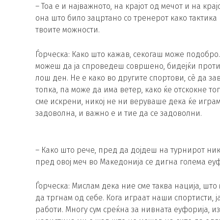
– Тоа е и најважното, на крајот од мечот и на кра
она што било зацртано со тренерот како тактика 
твоите можности.
Ѓорческа: Како што кажав, секогаш може подобро
можеш да ја спроведеш совршено, бидејќи проти
лош ден. Не е како во другите спортови, сè да з
топка, па може да има ветер, како ќе отскокне топ
сме искрени, никој не ни веруваше дека ќе играм 
задоволна, и важно е и тие да се задоволни.
– Како што рече, пред да дојдеш на турнирот ник
пред овој меч во Македонија се дигна голема еу
Ѓорческа: Мислам дека ние сме таква нација, што 
да тргнам од себе. Кога играат наши спортисти, ј
работи. Многу сум среќна за нивната еуфорија, 