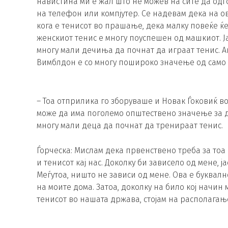
навистина ми е жал што не можев на сите да одг
на телефон или компјутер. Се надевам дека на о
кога е тенисот во прашање, дека малку повеќе ќе
женскиот тенис е многу поуспешен од машкиот. Ја
многу мали дечиња да почнат да играат тенис. Ако
Вимблдон е со многу пошироко значење од само т
– Тоа отприлика го зборуваше и Новак Ѓоковиќ во
може да има поголемо општествено значење за д
многу мали деца да почнат да тренираат тенис.
Ѓорческа: Мислам дека првенствено треба за тоа
и тенисот кај нас. Доколку би зависело од мене, ј
Меѓутоа, ништо не зависи од мене. Ова е буквалн
на моите дома. Затоа, доколку на било кој начин
тенисот во нашата држава, стојам на располагање