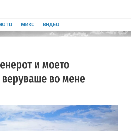
МОТО
МИКС
ВИДЕО
ренерот и моето
е веруваше во мене