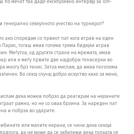
ш по мечот таа даде ексклузивно интервју за Топ-
 и генерално севкупното учество на турнирот?
то ако споредам со првиот пат кога играв на еден
о Парис, тогаш имав голема трема бидејќи играв
ачин. Меѓутоа, од другата страна на мрежата, имав
бар или е меѓу првите две најдобри тенисерки во
гра многу брз тенис. Затоа мислам, да имав поголема
зличен. Во секој случај добро искуство како за мене,
 мислам дека можев побрзо да реагирам на нејзините
граат рамно, но не со оваа брзина. За нареден пат
на и побрза во ударите.
рибините или малите екрани, се чини дека секоја
подлога, да не може да се забележи дека топката се