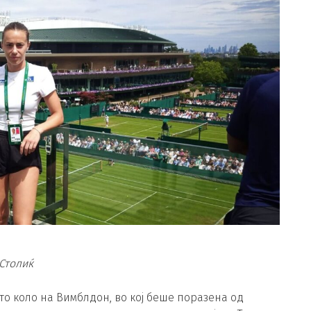
Столиќ
то коло на Вимблдон, во кој беше поразена од