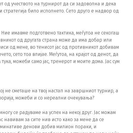
јот од учеството на турнирот да си задоволна и дека
и стратегија било исполнето. Сето друго е надвор од
. Ние имавме подготвено тактика, меѓутоа не секогаш
вникот од другата страна може да има добар или
ависи од мене, во тенисот јас од противникот добивам
чето, сето тоа влијае. Меѓутоа, на крајот од денот, да
тука, можеби само јас, тренерот и моите дома. Јас сум
ој не сметаше на твој настап на завршниот турнир, а
форија, можеби и со нереални очекувања?
многу се радуваме на успех на некој друг. Јас можам
ас навивам за сите нив исто како за мене да се
изминативе денови добив милион пораки, и