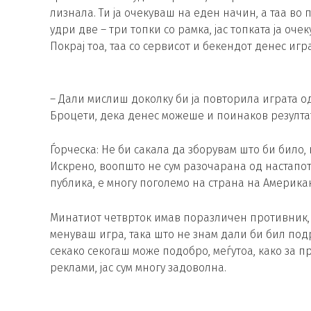
лизнала. Ти ја очекуваш на еден начин, а таа во
удри две – три топки со рамка, јас топката ја оче
Покрај тоа, таа со сервисот и бекендот денес иг
– Дали мислиш доколку би ја повторила играта о
Броцети, дека денес можеше и поинаков резулта
Ѓорческа: Не би сакала да зборувам што би било, к
Искрено, воопшто не сум разочарана од настапот
публика, е многу поголемо на страна на Америка
Минатиот четврток имав поразличен противник, 
менуваш игра, така што не знам дали би бил под
секако секогаш може подобро, меѓутоа, како за пр
реклами, јас сум многу задоволна.