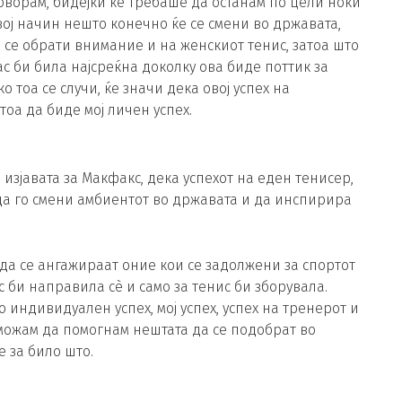
оворам, бидејќи ќе требаше да останам по цели ноќи
вој начин нешто конечно ќе се смени во државата,
 се обрати внимание и на женскиот тенис, затоа што
с би била најсреќна доколку ова биде поттик за
 тоа се случи, ќе значи дека овој успех на
оа да биде мој личен успех.
 изјавата за Макфакс, дека успехот на еден тенисер,
а го смени амбиентот во државата и да инспирира
 да се ангажираат оние кои се задолжени за спортот
ас би направила сè и само за тенис би зборувала.
о индивидуален успех, мој успех, успех на тренерот и
 можам да помогнам нештата да се подобрат во
 за било што.