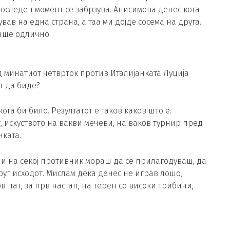
 последен момент се забрзува. Анисимова денес кога
кував на една страна, а таа ми дојде сосема на друга.
раше одлично.
д минатиот четврток против Италијанката Луција
т да биде?
ога би било. Резултатот е таков каков што е.
, искуството на вакви мечеви, на ваков турнир пред
нката.
и на секој противник мораш да се прилагодуваш, да
руг исходот. Мислам дека денес не играв лошо,
в пат, за прв настап, на терен со високи трибини,