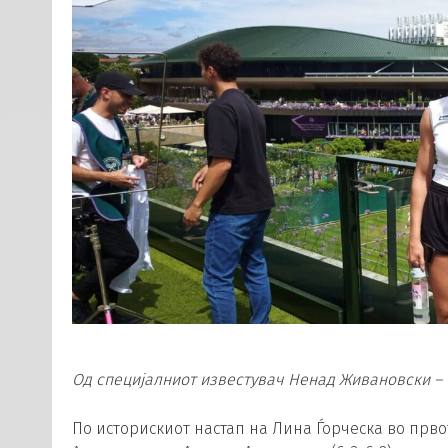
Од специјалниот известувач Ненад Живановски – 
По историскиот настап на Лина Ѓорческа во прво