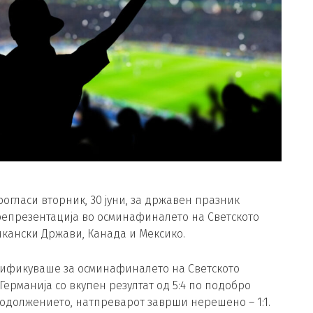
рогласи вторник, 30 јуни, за државен празник
епрезентација во осминафиналето на Светското
икански Држави, Канада и Мексико.
алификуваше за осминафиналето на Светското
Германија со вкупен резултат од 5:4 по подобро
одолжението, натпреварот заврши нерешено – 1:1.