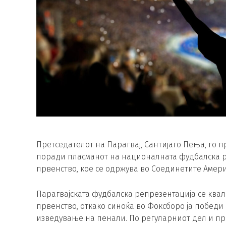
Претседателот на Парагвај, Сантијаго Пења, го п
поради пласманот на националната фудбалска р
првенство, кое се одржува во Соединетите Амер
Парагвајската фудбалска репрезентација се кв
првенство, откако синоќа во Фоксборо ја победи 
изведување на пенали. По регуларниот дел и пр