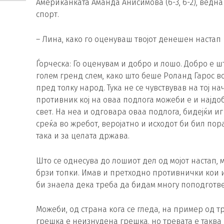
Американката Аманда Анисимова (6-3, 6-2), ведна
спорт.
– Лина, како го оценуваш твојот денешен настап
Ѓорческа: Го оценувам и добро и лошо. Добро е ш
голем гренд слем, како што беше Роланд Гарос в
пред толку народ. Тука не се чувствував на тој н
противник кој на оваа подлога можеби е и најдо
свет. На неа и одговара оваа подлога, бидејќи и
среќа во жребот, веројатно и исходот би бил пора
така и за целата држава.
Што се однесува до лошиот дел од мојот настап,
брзи топки. Имав и претходно противнички кои и
би знаела дека треба да бидам многу поподготве
Можеби, од страна кога се гледа, на пример од т
грешка е неизнудена грешка, но тревата е таква 