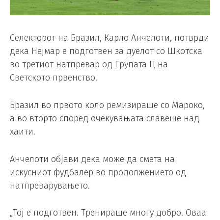
Селекторот на Бразил, Карло Анчелоти, потврди
дека Нејмар е подготвен за дуелот со Шкотска
во третиот натпревар од Групата Ц на
Светското првенство.
Бразил во првото коло ремизираше со Мароко,
а во вторто според очекувањата славеше над
хаити.
Анчелоти објави дека може да смета на
искусниот фудбалер во продолжението од
натпреварувањето.
„Тој е подготвен. Тренираше многу добро. Оваа