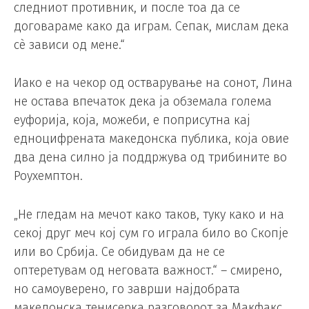
следниот противник, и после тоа да се
договараме како да играм. Сепак, мислам дека
сè зависи од мене.“
Иако е на чекор од остварување на сонот, Лина
не остава впечаток дека ја обземала голема
еуфорија, која, можеби, е поприсутна кај
едноцифрената македонска публика, која овие
два дена силно ја поддржува од трибините во
Роухемптон.
„Не гледам на мечот како таков, туку како и на
секој друг меч кој сум го играла било во Скопје
или во Србија. Се обидувам да не се
оптеретувам од неговата важност.“ – смирено,
но самоуверено, го заврши најдобрата
македонска тенисерка разговорот за Макфакс