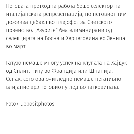
Неговата претходна работа беше селектор на
италијанската репрезентација, но неговиот тим
доживеа дебакл во плејофот за Светското
првенство. „Азурите“ беа елиминирани од
селекцијата на Босна и Херцеговина во Зеница
во март.
Гатузо немаше многу успех на клупата на Хајдук
од Сплит, ниту во Франција или Шпанија.
Сепак, сето ова очигледно немаше негативно
влијание врз неговиот углед во татковината.
Foto/ Depositphotos