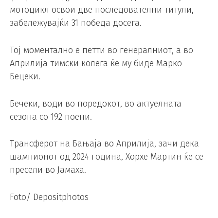
мотоцикл освои две последователни титули,
забележувајќи 31 победа досега.
Тој моментално е петти во генералниот, а во
Априлија тимски колега ќе му биде Марко
Бецеки.
Бечеки, води во поредокот, во актуелната
сезона со 192 поени.
Трансферот на Бањаја во Априлија, зачи дека
шампионот од 2024 година, Хорхе Мартин ќе се
пресели во Јамаха.
Foto/ Depositphotos