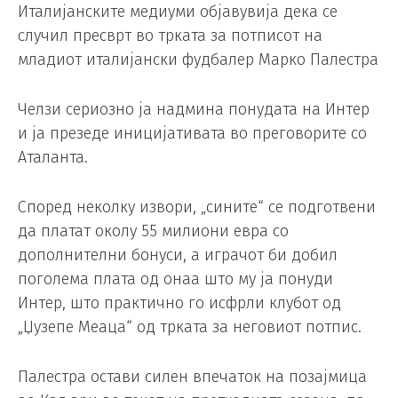
Италијанските медиуми објавувија дека се
случил пресврт во трката за потписот на
младиот италијански фудбалер Марко Палестра
Челзи сериозно ја надмина понудата на Интер
и ја презеде иницијативата во преговорите со
Аталанта.
Според неколку извори, „сините“ се подготвени
да платат околу 55 милиони евра со
дополнителни бонуси, а играчот би добил
поголема плата од онаа што му ја понуди
Интер, што практично го исфрли клубот од
„Џузепе Меаца“ од трката за неговиот потпис.
Палестра остави силен впечаток на позајмица