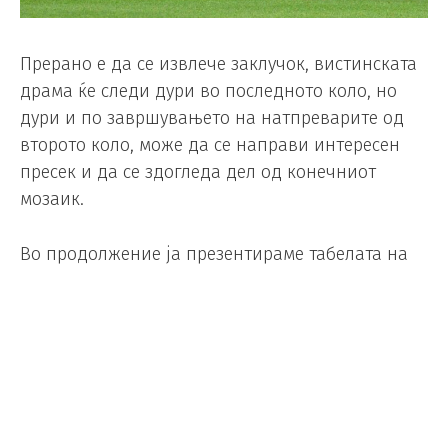
Прерано е да се извлече заклучок, вистинската
драма ќе следи дури во последното коло, но
дури и по завршувањето на натпреварите од
второто коло, може да се направи интересен
пресек и да се здогледа дел од конечниот
мозаик.
Во продолжение ја презентираме табелата на
третопласираните селекции, во групите на
Светското првенство. Осум од 12-те
третопласирани репрезентации ќе се пласираат
во нокаут фазата.
Репрезентациите на врвот на оваа табела:
Шведска, Шкотска, Хрватска, Алжир и Парагвај,