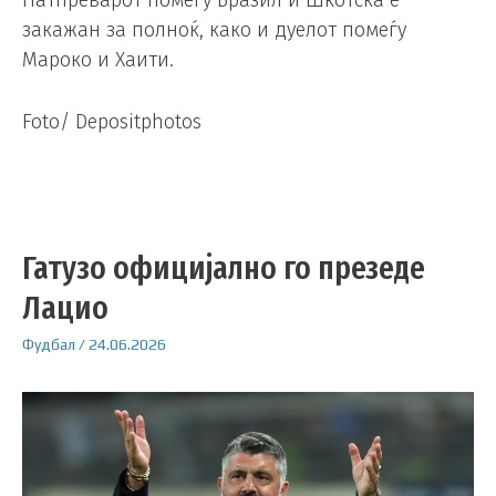
Натпреварот помеѓу Бразил и Шкотска е
закажан за полноќ, како и дуелот помеѓу
Мароко и Хаити.
Foto/ Depositphotos
Гатузо официјално го презеде
Лацио
Фудбал
/
24.06.2026