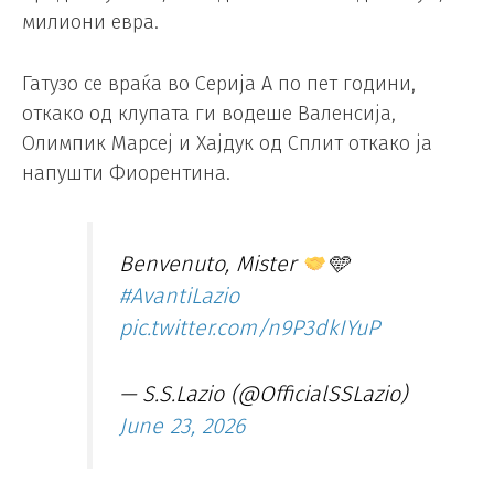
милиони евра.
Гатузо се враќа во Серија А по пет години,
откако од клупата ги водеше Валенсија,
Олимпик Марсеј и Хајдук од Сплит откако ја
напушти Фиорентина.
Benvenuto, Mister
🩵
#AvantiLazio
pic.twitter.com/n9P3dkIYuP
— S.S.Lazio (@OfficialSSLazio)
June 23, 2026