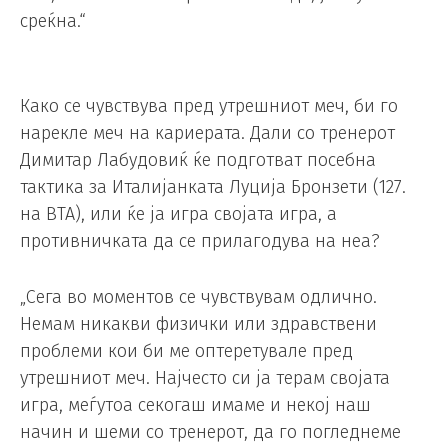
среќна.“
Како се чувствува пред утрешниот меч, би го
нарекле меч на кариерата. Дали со тренерот
Димитар Лабудовиќ ќе подготват посебна
тактика за Италијанката Луција Бронзети (127.
на ВТА), или ќе ја игра својата игра, а
противничката да се прилагодува на неа?
„Сега во моментов се чувствувам одлично.
Немам никакви физички или здравствени
проблеми кои би ме оптеретувале пред
утрешниот меч. Најчесто си ја терам својата
игра, меѓутоа секогаш имаме и некој наш
начин и шеми со тренерот, да го погледнеме