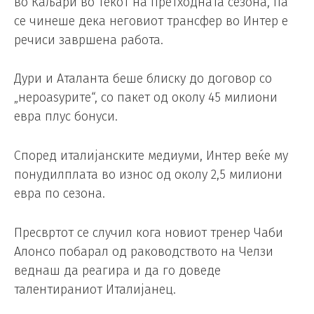
во Каљари во текот на претходната сезона, па
се чинеше дека неговиот трансфер во Интер е
речиси завршена работа.
Дури и Аталанта беше блиску до договор со
„нероаѕурите“, со пакет од околу 45 милиони
евра плус бонуси.
Според италијанските медиуми, Интер веќе му
понудилплата во износ од околу 2,5 милиони
евра по сезона.
Пресвртот се случил кога новиот тренер Чаби
Алонсо побарал од раководството на Челзи
веднаш да реагира и да го доведе
талентираниот Италијанец.