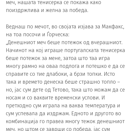
меч, нашата тенисерка се покажа како
поиздржлива и желна за победа.
Веднаш по мечот, во својата изјава за Макфакс,
на тоа посочи и Ѓорческа:
„Денешниот меч беше потежок од вчерашниот.
Начинот на кој играше португалската тенисерка
беше потежок за мене, затоа што таа игра
многу рамно на оваа подлога и потешко е да се
справите со тие длабоки, а брзи топки. Исто
така и времето денеска беше страшно топло –
но, јас сум дете од Тетово, така што можам да се
носам и со ваквите временски услови. И
претходно сум играла на ваква температура и
сум успевала да издржам. Едното и другото во
комбинација го правеа многу тежок денешниот
меч, но штом се заврши со победа, јас сум