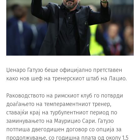
Џенаро Гатузо беше официјално претставен
како нов шеф на тренерскиот штаб на Лацио.
Раководството на римскиот клуб го потврди
доаѓањето на темпераментниот тренер,
ставајќи крај на турбулентниот период по
заминувањето на Маурицио Сари. Гатузо
потпиша двегодишен договор со опција за
продолжување, со годишна плата од околу 1,5