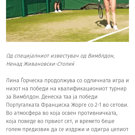
Од специјалниот известувач од Вимблдон,
Ненад Живановски-Столиќ
Лина Ѓорческа продолжува со одличната игра и
низот на победи на квалификациониот турнир
за Вимблдон. Денеска таа ја победи
Португалката Франциска Жорге со 2-1 во сетови.
Во атмосфера во која освен противничката,
која поведе во првиот сет, и времето беше
голем предизвик да се издржи и одигра целиот