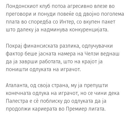
Лондонскиот клуб потоа агресивно влезе во
преговори и понуди повеќе од двојно поголема
плата во споредба со Интер, со вкупен пакет
што далеку ја надминува конкуренцијата.
Покрај финансиската разлика, одлучувачки
фактор беше јасната намера на Челзи веднаш
да ја заврши работата, што на крајот ја
поништи одлуката на играчот.
Аталанта, од своја страна, му ја препушти
конечната одлука на играчот, но се чини дека
Палестра е сè поблиску до одлуката да ја
продолжи кариерата во Премиер лигата.