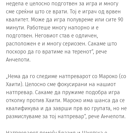
недела е целосно подготвен за игра и многу
сме среќни што се врати. Тој е играч од врвен
квалитет. Може да игра полувреме или сите 90
минути. Работеше многу напорно и е
подготвен. Неговиот став е одличен,
расположен е и многу сериозен. Сакаме што
поскоро да го вратиме на теренот“, рече
Анчелоти.
„Нема да го следиме натпреварот со Мароко (со
Хаити). Целосно сме фокусирани на нашиот
натпревар. Сакаме да пружиме подобра игра
отколку против Хаити. Мароко има шанса да се
квалификува и да заврши прв во групата, но не
размислуваме за тој натпревар“, рече Анчелоти.