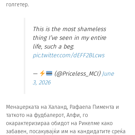
голгетер.
This is the most shameless
thing I’ve seen in my entire
life, such a beg.
pic.twitter.com/dEFF2BLcws
—
(@Priceless_MCI)
June
3, 2026
Менаџерката на Халанд, Рафаела Пимента и
таткото на фудбалерот, Алфи, го
окарактеризираа обидот на Рикелме како
забавен, посакувајќи им на кандидатите среќа