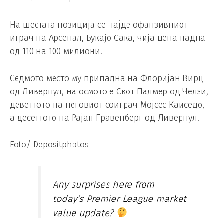
На шестата позиција се најде офанзивниот
играч на Арсенал, Букајо Сака, чија цена падна
од 110 на 100 милиони.
Седмото место му припадна на Флоријан Вирц
од Ливерпул, на осмото е Скот Палмер од Челзи,
деветтото на неговиот соиграч Мојсес Каиседо,
а десеттото на Рајан Гравенберг од Ливерпул.
Foto/ Depositphotos
Any surprises here from
today's Premier League market
value update?