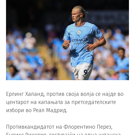
Ерлинг Халанд, против своја волја се најде во
центарот на капањата за претседателските
избори во Реал Мадрид.
Противкандидатот на Флорентино Перез,