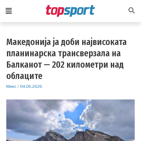
Македонија ја доби највисоката
планинарска трансверзала на
Балканот — 202 километри над
облаците
Микс
/
04.06.2026