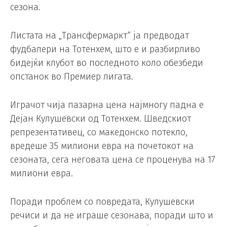
сезона.
Листата на „Трансфермаркт“ ја предводат
фудбалери на Тотенхем, што е и разбирливо
бидејќи клубот во последното коло обезбеди
опстанок во Премиер лигата.
Играчот чија пазарна цена најмногу падна е
Дејан Кулушевски од Тотенхем. Шведскиот
репрезентативец, со македонско потекло,
вредеше 35 милиони евра на почетокот на
сезоната, сега неговата цена се проценува на 17
милиони евра.
Поради проблем со повредата, Кулушевски
речиси и да не играше сезонава, поради што и