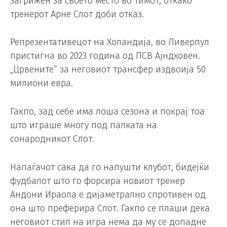
загрижен за своето место во тимот, откако
тренерот Арне Слот доби отказ.
Репрезентативецот на Холандија, во Ливерпул
пристигна во 2023 година од ПСВ Ајндховен.
„Црвените“ за неговиот трансфер издвоија 50
милиони евра.
Гакпо, зад себе има лоша сезона и покрај тоа
што играше многу под палката на
сонародникот Слот.
Напаѓачот сака да го напушти клубот, бидејќи
фудбалот што го форсира новиот тренер
Андони Ираола е дијаметрално спротивен од
она што преферира Слот. Гакпо се плаши дека
неговиот стил на игра нема да му се допадне