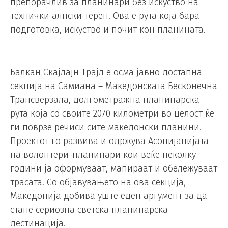
препорачлив за планинари без искуство на
технички алпски терен. Ова е рута која бара
подготовка, искуство и почит кон планината.
Балкан Скајлајн Трајл е осма јавно достапна
секција на Самиана – Македонската Бесконечна
Трансверзала, долгометражна планинарска
рута која со своите 2070 километри во целост ќе
ги поврзе речиси сите македонски планини.
Проектот го развива и одржува Асоцијацијата
на волонтери-планинари кои веќе неколку
години ја оформуваат, мапираат и обележуваат
трасата. Со објавувањето на ова секција,
Македонија добива уште еден аргумент за да
стане сериозна светска планинарска
дестинација.