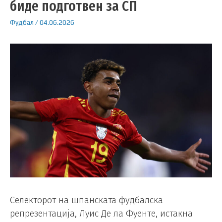
биде подготвен за СП
Фудбал
/
04.06.2026
Селекторот на шпанската фудбалска
репрезентација, Луис Де ла Фуенте, истакна