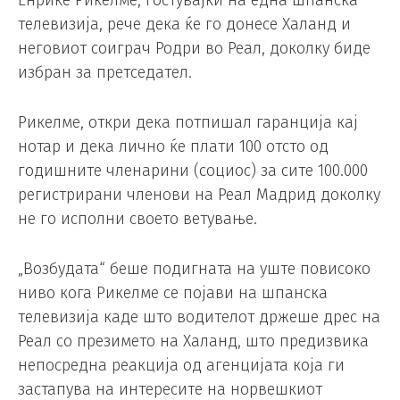
Енрике Рикелме, гостувајќи на една шпанска
телевизија, рече дека ќе го донесе Халанд и
неговиот соиграч Родри во Реал, доколку биде
избран за претседател.
Рикелме, откри дека потпишал гаранција кај
нотар и дека лично ќе плати 100 отсто од
годишните членарини (социос) за сите 100.000
регистрирани членови на Реал Мадрид доколку
не го исполни своето ветување.
„Возбудата“ беше подигната на уште повисоко
ниво кога Рикелме се појави на шпанска
телевизија каде што водителот држеше дрес на
Реал со презимето на Халанд, што предизвика
непосредна реакција од агенцијата која ги
застапува на интересите на норвешкиот