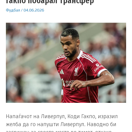
Гакпо побарал трансфер
Фудбал
/
04.06.2026
Напаѓачот на Ливерпул, Коди Гакпо, изразил
желба да го напушти Ливерпул. Наводно би