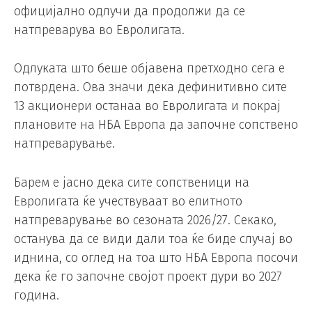
официјално одлучи да продолжи да се
натпреварува во Евролигата.
Одлуката што беше објавена претходно сега е
потврдена. Ова значи дека дефинитивно сите
13 акционери останаа во Евролигата и покрај
плановите на НБА Европа да започне сопствено
натпреварување.
Барем е јасно дека сите сопственици на
Евролигата ќе учествуваат во елитното
натпреварување во сезоната 2026/27. Секако,
останува да се види дали тоа ќе биде случај во
иднина, со оглед на тоа што НБА Европа посочи
дека ќе го започне својот проект дури во 2027
година.