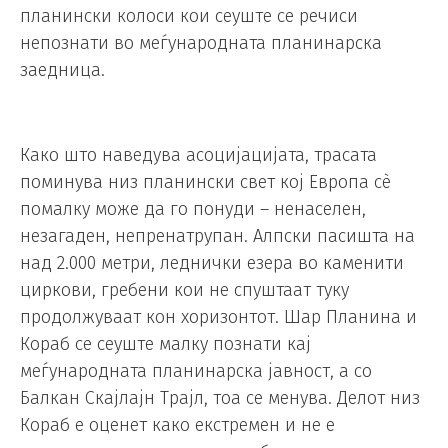
планински колоси кои сеуште се речиси
непознати во меѓународната планинарска
заедница.
Како што наведува асоцијацијата, трасата
поминува низ планински свет кој Европа сè
помалку може да го понуди – ненаселен,
незагаден, непренатрупан. Алпски пасишта на
над 2.000 метри, леднички езера во каменити
циркови, гребени кои не спуштаат туку
продолжуваат кон хоризонтот. Шар Планина и
Кораб се сеуште малку познати кај
меѓународната планинарска јавност, а со
Балкан Скајлајн Трајл, тоа се менува. Делот низ
Кораб е оценет како екстремен и не е