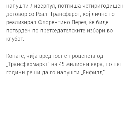
напушти Ливерпул, потпиша четиригодишен
договор со Реал. Трансферот, кој лично го
реализирал Флорентино Перез, ќе биде
потврден по претседателските избори во
клубот.
Конате, чија вредност е проценета од
„Трансфермаркт“ на 45 милиони евра, по пет
години реши да го напушти „Енфилд“.
Тој им се придружи на „Црвените“ во летото 2021
година од Лајпциг со надомест од 40 милиони
евра. Оттогаш, тој стана стандарден челн на
првата постава на Ливерпул, за кого постигна
седум гола на 183 настапи. Освои една титула
во Премиер лигата, еден ФА Куп и два Лига