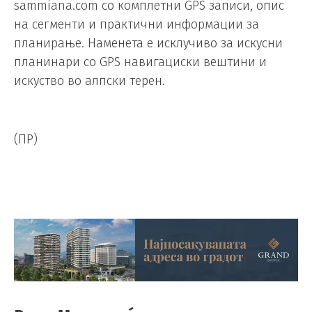
sammiana.com со комплетни GPS записи, опис
на сегменти и практични информации за
планирање. Наменета е исклучиво за искусни
планинари со GPS навигациски вештини и
искуство во алпски терен.
(ПР)