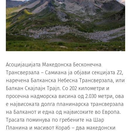
Асоцијацијата Македонска Бесконечна
Трансверзала – Самиана ја објави секцијата Z2,
наречена Балканска Небесна Трансверзала, или
Балкан Скајлајн Трајл. Со 202 километри и
просечна надморска висина од 2.030 метри, ова
е највисоката долга планинарска трансверзала
на Балканот и една од највисоките во Европа.
Трасата поминува по гребените на Шар
Планина и масивот Кораб – два македонски