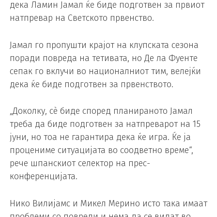
дека Ламин Јамал ​​ќе биде подготвен за првиот
натпревар на Светското првенство.
Јамал ​​го пропушти крајот на клупската сезона
поради повреда на тетивата, но Де ла Фуенте
сепак го вклучи во националниот тим, велејќи
дека ќе биде подготвен за првенството.
„Доколку, сè биде според планираното Јамал
треба да биде подготвен за натпреварот на 15
јуни, но тоа не гарантира дека ќе игра. Ќе ја
процениме ситуацијата во соодветно време“,
рече шпанскиот селектор на прес-
конференцијата.
Нико Вилијамс и Микел Мерино исто така имаат
проблеми со повреди и нема да се видат во