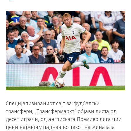
Специјализираниот сајт за фудбалски
трансфери, „Трансфермаркт“ објави листа од
десет играчи, од англиската Премиер лига чии
цени најмногу паднаа во текот на минатата