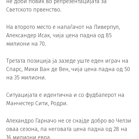
не доби повик во репрезентацијата за
Светското првенство.
На второто место е напаѓачот на Ливерпул,
Александер Исак, чија цена падна од 85
милиони на 70.
Третата позиција ја зазеде уште еден играч на
Спарс, Мики Ван де Вен, чија цена падна од 50
на 35 милиони.
Ситуацијата е идентична и со фудбалерот на
Манчестер Сити, Родри.
Алехандро Гарначо не се снајде добро во Челзи
оваа сезона, па неговата цена падна од 28 на
16 милиони евра.