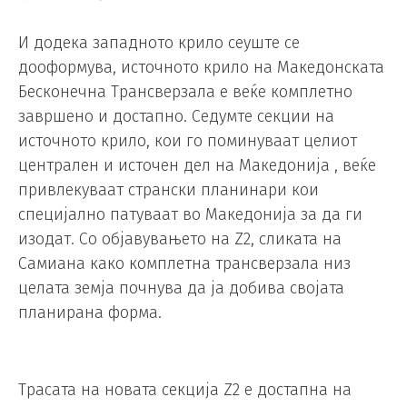
И додека западното крило сеуште се
дооформува, источното крило на Македонската
Бесконечна Трансверзала е веќе комплетно
завршено и достапно. Седумте секции на
источното крило, кои го поминуваат целиот
централен и источен дел на Македонија , веќе
привлекуваат странски планинари кои
специјално патуваат во Македонија за да ги
изодат. Со објавувањето на Z2, сликата на
Самиана како комплетна трансверзала низ
целата земја почнува да ја добива својата
планирана форма.
Трасата на новата секција Z2 е достапна на