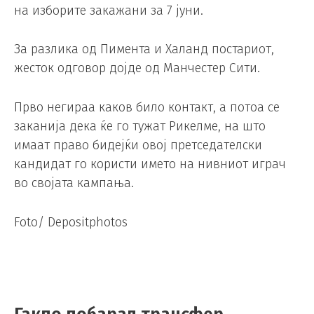
на изборите закажани за 7 јуни.
За разлика од Пимента и Халанд постариот,
жесток одговор дојде од Манчестер Сити.
Прво негираа каков било контакт, а потоа се
заканија дека ќе го тужат Рикелме, на што
имаат право бидејќи овој претседателски
кандидат го користи името на нивниот играч
во својата кампања.
Foto/ Depositphotos