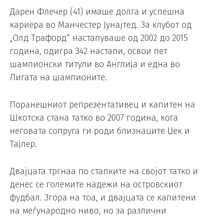
Дарен Флечер (41) имаше долга и успешна
кариера во Манчестер Јунајтед. За клубот од
„Олд Трафорд“ настапуваше од 2002 до 2015
година, одигра 342 настапи, освои пет
шампионски титули во Англија и една во
Лигата на шампионите.
Поранешниот репрезентативец и капитен на
Шкотска стана татко во 2007 година, кога
неговата сопруга ги роди близнаците Џек и
Тајлер.
Двајцата тргнаа по стапките на својот татко и
денес се големите надежи на островскиот
фудбал. Згора на тоа, и двајцата се капитени
на меѓународно ниво, но за различни