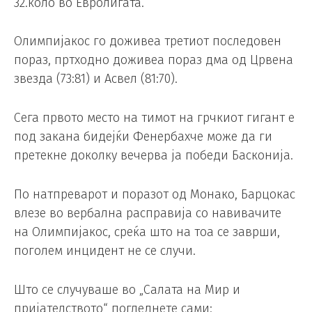
32.коло во Евролигата.
Олимпијакос го доживеа третиот последовен
пораз, пртходно доживеа пораз дма од Црвена
звезда (73:81) и Асвел (81:70).
Сега првото место на тимот на грчкиот гигант е
под закана бидејќи Фенербахче може да ги
претекне доколку вечерва ја победи Басконија.
По натпреварот и поразот од Монако, Барцокас
влезе во вербална расправија со навивачите
на Олимпијакос, среќа што на тоа се заврши,
поголем инцидент не се случи.
Што се случуваше во „Салата на Мир и
пријателството“ погледнете сами: