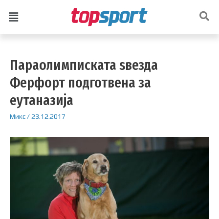
Параолимписката ѕвезда
Ферфорт подготвена за
еутаназија
Микс
/
23.12.2017