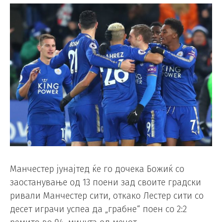
Манчестер јунајтед ќе го дочека Божиќ со
заостанување од 13 поени зад своите градски
ривали Манчестер сити, откако Лестер сити со
десет играчи успеа да „грабне“ поен со 2:2