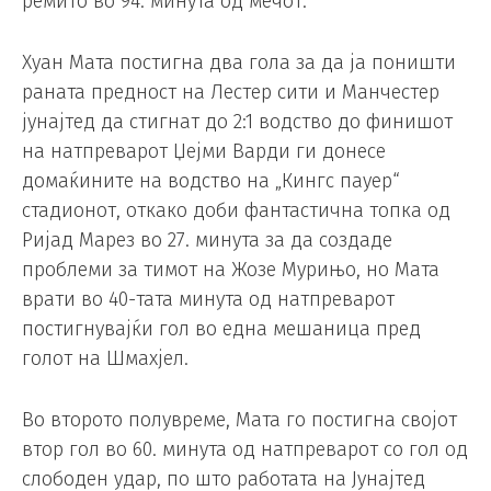
ремито во 94. минута од мечот.
Хуан Мата постигна два гола за да ја поништи
раната предност на Лестер сити и Манчестер
јунајтед да стигнат до 2:1 водство до финишот
на натпреварот Џејми Варди ги донесе
домаќините на водство на „Кингс пауер“
стадионот, откако доби фантастична топка од
Ријад Марез во 27. минута за да создаде
проблеми за тимот на Жозе Мурињо, но Мата
врати во 40-тата минута од натпреварот
постигнувајќи гол во една мешаница пред
голот на Шмахјел.
Во второто полувреме, Мата го постигна својот
втор гол во 60. минута од натпреварот со гол од
слободен удар, по што работата на Јунајтед