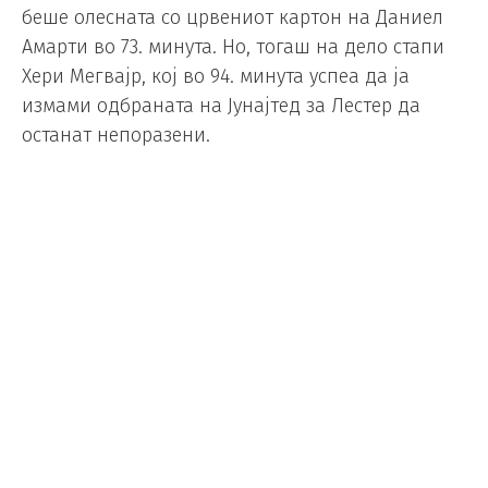
беше олесната со црвениот картон на Даниел
Амарти во 73. минута. Но, тогаш на дело стапи
Хери Мегвајр, кој во 94. минута успеа да ја
измами одбраната на Јунајтед за Лестер да
останат непоразени.