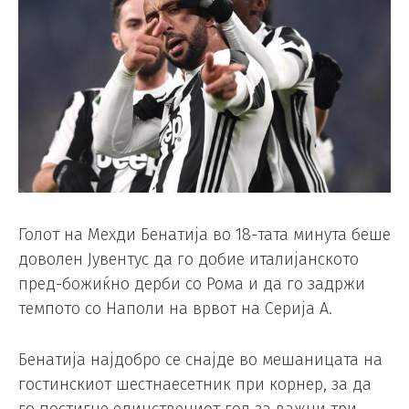
Голот на Мехди Бенатија во 18-тата минута беше
доволен Јувентус да го добие италијанското
пред-божиќно дерби со Рома и да го задржи
темпото со Наполи на врвот на Серија А.
Бенатија најдобро се снајде во мешаницата на
гостинскиот шестнаесетник при корнер, за да
го постигне единствениот гол за важни три