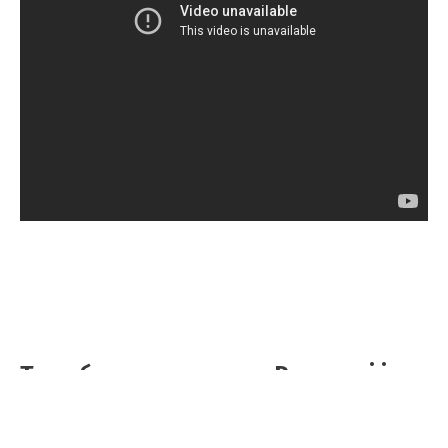
Тато беше тренер на Реал, тој ја
слави победата на Барса
Фудбал
/
23.12.2017