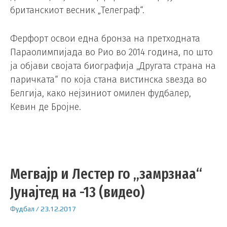
британскиот весник „Телеграф“.
Ферфорт освои една бронза на претходната
Параолимпијада во Рио во 2014 година, по што
ја објави својата биографија „Другата страна на
паричката“ по која стана вистинска ѕвезда во
Белгија, како нејзиниот омилен фудбалер,
Кевин де Бројне.
Мегвајр и Лестер го „замрзнаа“
Јунајтед на -13 (видео)
Фудбал
/
23.12.2017