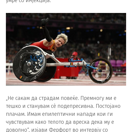
умре со инјекција.
„Не сакам да страдам повеќе. Премногу ми е
тешко и станувам сè подепресивна. Постојано
плачам. Имам епилептични напади кои ги
чувствувам како телото да вреска дека му е
доволно“, изјави Ферфорт во интервју со