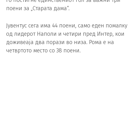
поени за „Старата дама“.
Јувентус сега има 44 поени, само еден помалку
од лидерот Наполи и четири пред Интер, кои
доживеаја два порази во низа. Рома е на
четвртото место со 38 поени.