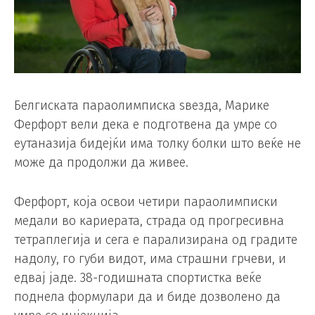
Белгиската параолимписка ѕвезда, Марике
Ферфорт вели дека е подготвена да умре со
еутаназија бидејќи има толку болки што веќе не
може да продолжи да живее.
Ферфорт, која освои четири параолимписки
медали во кариерата, страда од прогресивна
тетраплегија и сега е парализирана од градите
надолу, го губи видот, има страшни грчеви, и
едвај јаде. 38-годишната спортистка веќе
поднела формулари да и биде дозволено да