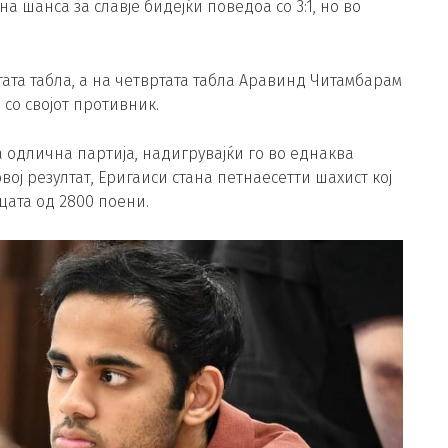
а шанса за славје бидејќи поведоа со 3:1, но во
етата табла, а на четвртата табла Аравинд Читамбарам
со својот противник.
а одлична партија, надигрувајќи го во еднаква
вој резултат, Еригаиси стана петнаесетти шахист кој
цата од 2800 поени.