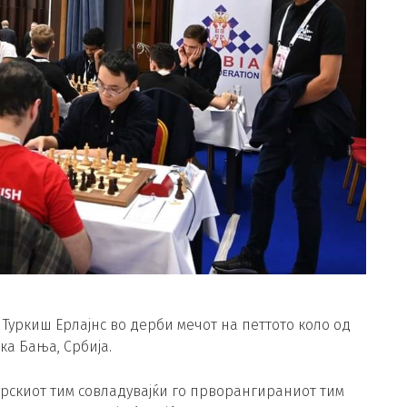
Туркиш Ерлајнс во дерби мечот на петтото коло од
ка Бања, Србија.
рскиот тим совладувајќи го прворангираниот тим