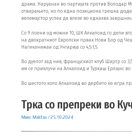
драма. Наруанан во партијата против Володар М
отварањето, но по една позициона грешка дојде
велемајстор успеа да влезе во еднаква завршниц
Со 9 поени од можни 10, ШК Алкалоид го дели вто
на двократниот Европски првак Нови Бор од Чеш
Нагиканижаи од Унгарија со 4,5:1,5.
Во дуелот зад нив, францускиот клуб Шартр со 3
им се приклучи на Алкалоид и Туркиш Ерлајнс во 
Во шестото коло Алкалоид во дербито ќе игра п
Трка со препреки во Ку
Микс
Makfax
/
25.10.2024