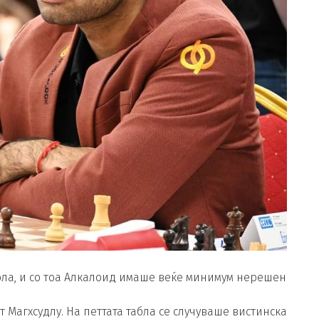
бла, и со тоа Алкалоид имаше веќе минимум нерешен
 Магхсудлу. На петтата табла се случуваше вистинска