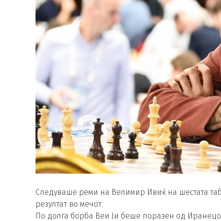
Следуваше реми на Велимир Ивиќ на шестата та
резултат во мечот.
По долга борба Веи Ји беше поразен од Иранецот