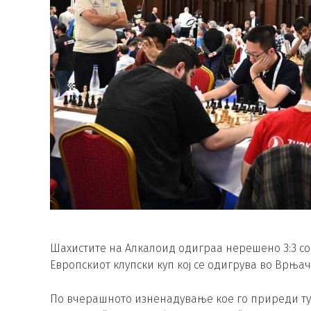
Шахистите на Алкалоид одиграа нерешено 3:3 со 
Европскиот клупски куп кој се одигрува во Врњач
По вчерашното изненадување кое го приреди ту