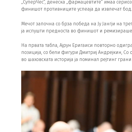
„СуперЧес“, денеска „фармацевтите“ имаа сериозн
финишот противниците успеаја да извлечат бод.
Мечот започна со брза победа на Ју Јангји на тр
ја испушти предноста во финишот и ремизираше 
На првата табла, Ајрун Еригаиси повторно одигр
позиција, со бели фигури Дмитриј Андрејкин, Со о
во шаховската историја ја поминал рејтинг грани