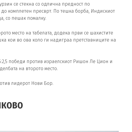
урзин се стекна со одлична предност по
 до комплетен пресврт. По тешка борба, Индискиот
а, со пешак помалку.
рото место на табелата, додека први се шахистите
ка кои во ова коло ги надиграа претставниците на
,5:2,5 победи против израелскиот Ришон Ле Цион и
делбата на второто место.
ротив лидерот Нови Бор.
чково