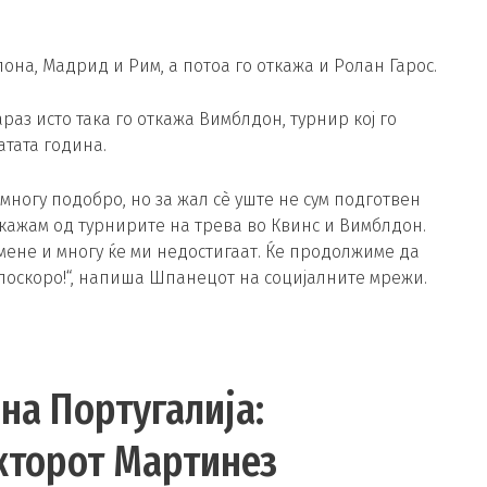
лона, Мадрид и Рим, а потоа го откажа и Ролан Гарос.
аз исто така го откажа Вимблдон, турнир кој го
атата година.
многу подобро, но за жал сè уште не сум подготвен
кажам од турнирите на трева во Квинс и Вимблдон.
 мене и многу ќе ми недостигаат. Ќе продолжиме да
 поскоро!“, напиша Шпанецот на социјалните мрежи.
на Португалија:
екторот Мартинез