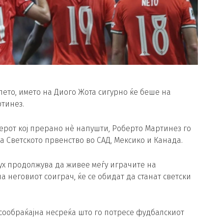
ето, името на Диого Жота сигурно ќе беше на
ртинез.
ерот кој прерано нè напушти, Роберто Мартинез го
а Светското првенство во САД, Мексико и Канада.
ух продолжува да живее меѓу играчите на
на неговиот соиграч, ќе се обидат да станат светски
 сообраќајна несреќа што го потресе фудбалскиот