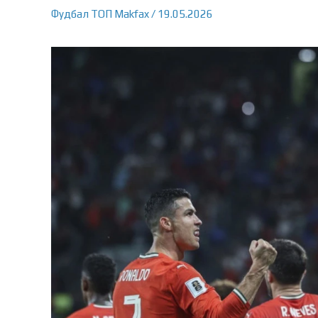
Фудбал
ТОП
Makfax
/
19.05.2026