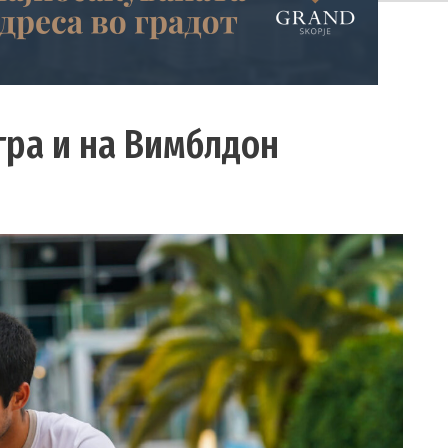
гра и на Вимблдон