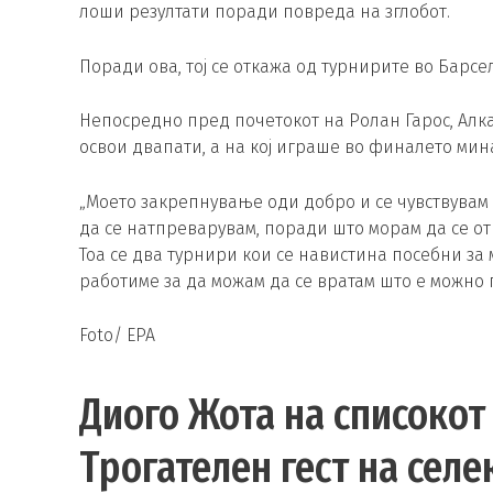
лоши резултати поради повреда на зглобот.
Поради ова, тој се откажа од турнирите во Барсе
Непосредно пред почетокот на Ролан Гарос, Алкар
освои двапати, а на кој играше во финалето мин
„Моето закрепнување оди добро и се чувствувам 
да се натпреварувам, поради што морам да се от
Тоа се два турнири кои се навистина посебни за
работиме за да можам да се вратам што е можно
Foto/ EPA
Диого Жота на списокот 
Трогателен гест на сел