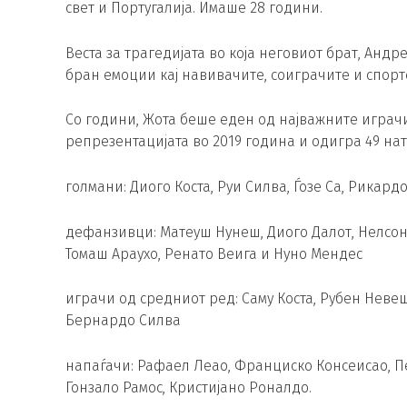
свет и Португалија. Имаше 28 години.
Веста за трагедијата во која неговиот брат, Андр
бран емоции кај навивачите, соиграчите и спорт
Со години, Жота беше еден од најважните играч
репрезентацијата во 2019 година и одигра 49 нат
голмани: Диого Коста, Руи Силва, Ѓозе Са, Рикард
дефанзивци: Матеуш Нунеш, Диого Далот, Нелсон
Томаш Араухо, Ренато Веига и Нуно Мендес
играчи од средниот ред: Саму Коста, Рубен Нев
Бернардо Силва
напаѓачи: Рафаел Леао, Франциско Консеисао, Пе
Гонзало Рамос, Кристијано Роналдо.