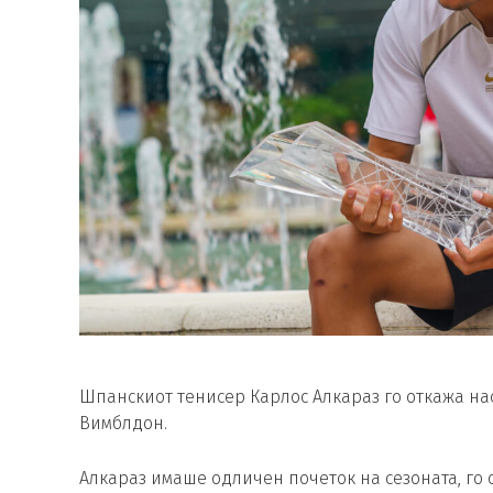
Шпанскиот тенисер Карлос Алкараз го откажа нас
Вимблдон.
Алкараз имаше одличен почеток на сезоната, го о