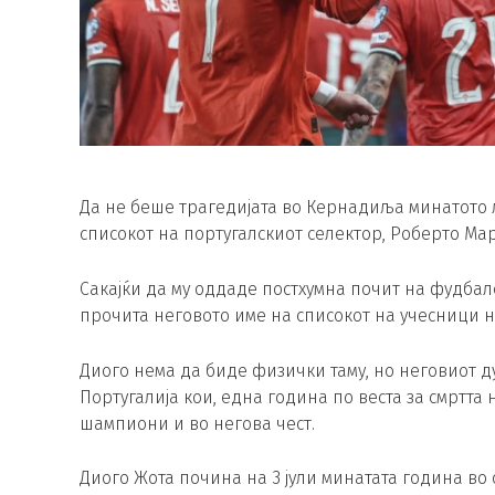
Да не беше трагедијата во Кернадиља минатото л
списокот на португалскиот селектор, Роберто Ма
Сакајќи да му оддаде постхумна почит на фудбал
прочита неговото име на списокот на учесници н
Диого нема да биде физички таму, но неговиот д
Португалија кои, една година по веста за смртта 
шампиони и во негова чест.
Диого Жота почина на 3 јули минатата година во