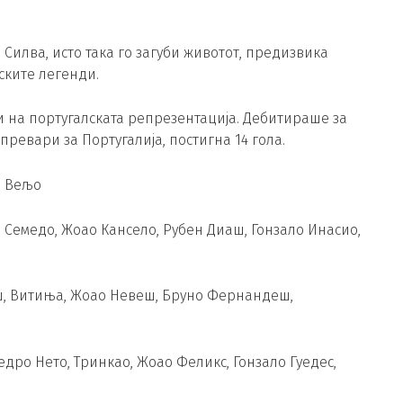
е Силва, исто така го загуби животот, предизвика
ските легенди.
и на португалската репрезентација. Дебитираше за
превари за Португалија, постигна 14 гола.
о Вељо
 Семедо, Жоао Кансело, Рубен Диаш, Гонзало Инасио,
еш, Витиња, Жоао Невеш, Бруно Фернандеш,
дро Нето, Тринкао, Жоао Феликс, Гонзало Гуедес,