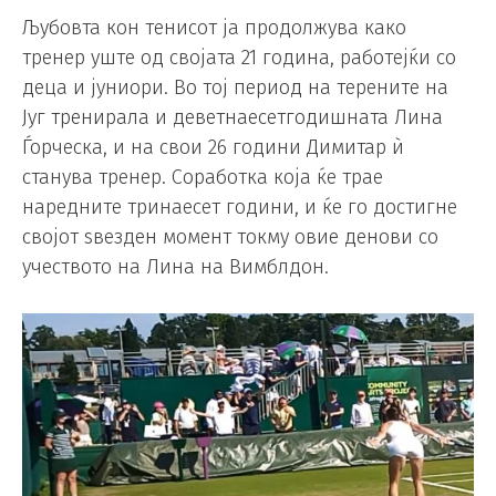
Љубовта кон тенисот ја продолжува како
тренер уште од својата 21 година, работејќи со
деца и јуниори. Во тој период на терените на
Југ тренирала и деветнаесетгодишната Лина
Ѓорческа, и на свои 26 години Димитар ѝ
станува тренер. Соработка која ќе трае
наредните тринаесет години, и ќе го достигне
својот ѕвезден момент токму овие денови со
учеството на Лина на Вимблдон.