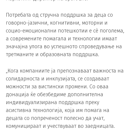
Потребата од стручна поддршка за деца со
говорно-јазични, когнитивни, моторни и
социо-емоционални потешкотии е сѐ поголема,
а современите помагала и технологии имаат
значајна улога во успешното спроведување на
третманите и образовната поддршка.
„Кога компаниите ја препознаваат важноста на
солидарноста и инклузијата, се создаваат
можности за вистински промени. Со оваа
донација ќе обезбедиме дополнителна
индивидуализирана поддршка преку
асистивна технологија, која им помага на
децата со попреченост полесно да учат,
комуницираат и учествуваат во заедницата.