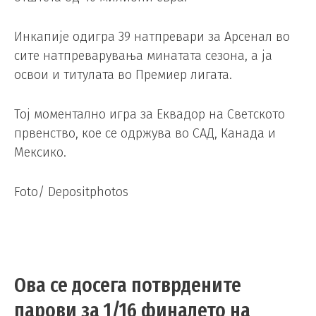
Инкапије одигра 39 натпревари за Арсенал во
сите натпреварувања минатата сезона, а ја
освои и титулата во Премиер лигата.
Тој моментално игра за Еквадор на Светското
првенство, кое се одржува во САД, Канада и
Мексико.
Foto/ Depositphotos
Ова се досега потврдените
парови за 1/16 финалето на