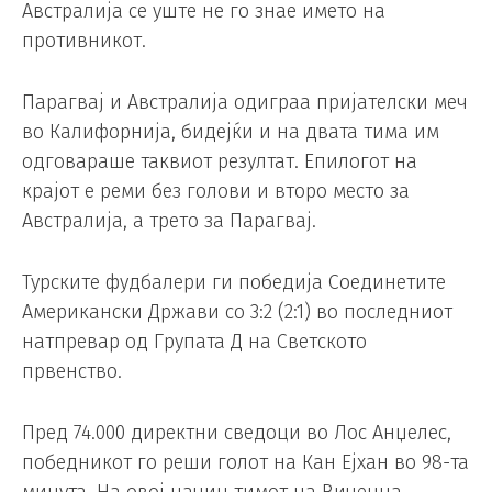
Австралија се уште не го знае името на
противникот.
Парагвај и Австралија одиграа пријателски меч
во Калифорнија, бидејќи и на двата тима им
одговараше таквиот резултат. Епилогот на
крајот е реми без голови и второ место за
Австралија, а трето за Парагвај.
Турските фудбалери ги победија Соединетите
Американски Држави со 3:2 (2:1) во последниот
натпревар од Групата Д на Светското
првенство.
Пред 74.000 директни сведоци во Лос Анџелес,
победникот го реши голот на Кан Ејхан во 98-та
минута. На овој начин тимот на Виченца