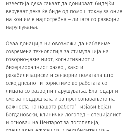
известија дека сакаат да донираат, бидејќи
веруваат дека ќе биде од помош токму за оние
на кои им е најпотребна – лицата со развојни
нарушувања.
Оваа донација ни овозможи да набавиме
современа технологија за стимулација на
говорно-јазичниот, когнитивниот и
бихејвиоралниот развој, како и
рехабилитациски и сензорни помагала што
секојдневно ги користиме во работата со
лицата со развојни нарушувања. Благодарни
сме за поддршката и за препознавањето на
важноста на нашата работа“- изјави Бојан
Богдановски, клинички логопед – специјалист
и основач на Центарот за логопедија,
специјална едукација и рехабилитација –