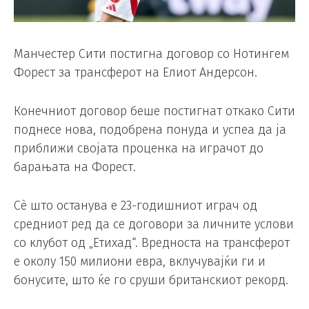
Манчестер Сити постигна договор со Нотингем
Форест за трансферот на Елиот Андерсон.
Конечниот договор беше постигнат откако Сити
поднесе нова, подобрена понуда и успеа да ја
приближи својата проценка на играчот до
барањата на Форест.
Сè што останува е 23-годишниот играч од
средниот ред да се договори за личните услови
со клубот од „Етихад“. Вредноста на трансферот
е околу 150 милиони евра, вклучувајќи ги и
бонусите, што ќе го сруши британскиот рекорд.