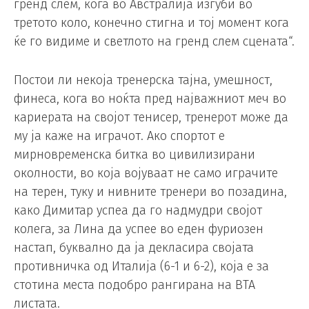
гренд слем, кога во Австралија изгуби во
третото коло, конечно стигна и тој момент кога
ќе го видиме и светлото на гренд слем сцената“.
Постои ли некоја тренерска тајна, умешност,
финеса, кога во ноќта пред најважниот меч во
кариерата на својот тенисер, тренерот може да
му ја каже на играчот. Ако спортот е
мирновременска битка во цивилизирани
околности, во која војуваат не само играчите
на терен, туку и нивните тренери во позадина,
како Димитар успеа да го надмудри својот
колега, за Лина да успее во еден фуриозен
настап, буквално да ја декласира својата
противничка од Италија (6-1 и 6-2), која е за
стотина места подобро рангирана на ВТА
листата.