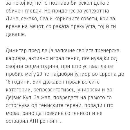
за некој кој не го познава би рекол дека е
обичен гледач. Но придонес за успехот на
Лина, секако, беа и корисните совети, кои за
време на мечот, со раката преку уста, тој ѝ ги
даваше.
Димитар пред да ја започне својата тренерска
кариера, активно играл тенис, почнувајќи од
својата седма година, при што успеал да се
пробие меѓу 20-те најдобри јуниор во Европа до
16 години. Бил државен првак во сите
категории, репрезентативец јуниорски и во
Дејвис Куп. За жал, повредата на рамото го
оттргнува од тениските терени, поради што
морал рано да прекине со тенисот и не
остварил АТП ренкинг.