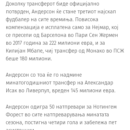
Доколку трансферот биде официјално
потврден, Андерсон ќе стане третиот најскап
фудбалер на сите времиња. Повисока
компензација е исплатена само за Нејмар, кој
се пресели од Барселона во Пари Сен Жермен
во 2017 година за 222 милиони евра, и за
Килијан Мбапе, чиј трансфер од Монако во ПСЖ
беше 180 милиони.
Андерсон со тоа ќе го надмине
минатогодишниот трансфер на Александар
Исак во Ливерпул, вреден 145 милиони евра.
Андерсон одигра 50 натпревари за Нотингем
Форест во сите натпреварувања минатата
сезона, постигна четири гола и забележа пет