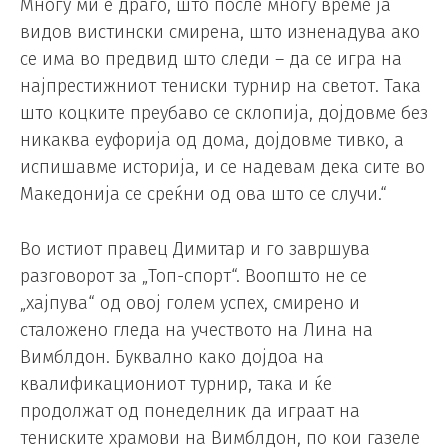
Многу ми е драго, што после многу време ја
видов вистински смирена, што изненадува ако
се има во предвид што следи – да се игра на
најпрестижниот тениски турнир на светот. Така
што коцките преубаво се склопија, дојдовме без
никаква еуфорија од дома, дојдовме тивко, а
испишавме историја, и се надевам дека сите во
Македонија се среќни од ова што се случи.“
Во истиот правец Димитар и го завршува
разговорот за „Топ-спорт“. Воопшто не се
„хајпува“ од овој голем успех, смирено и
сталожено гледа на учеството на Лина на
Вимблдон. Буквално како дојдоа на
квалификациониот турнир, така и ќе
продолжат од понеделник да играат на
тениските храмови на Вимблдон, по кои газеле