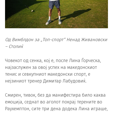
Од Вимблдон за „Топ-спорт“ Ненад Живановски
– Столиќ
Човекот од сенка, кој е, после Лина Ѓорческа,
најзаслужен за овој успех на македонскиот
тенис и севкупниот македонски спорт, е
нејзиниот тренер Димитар Лабудовиќ.
Смирен, тивок, без да манифестира било каква
емоција, седнат во аголот покрај терените во
Раухемптон, сите три дена додека Лина играше,