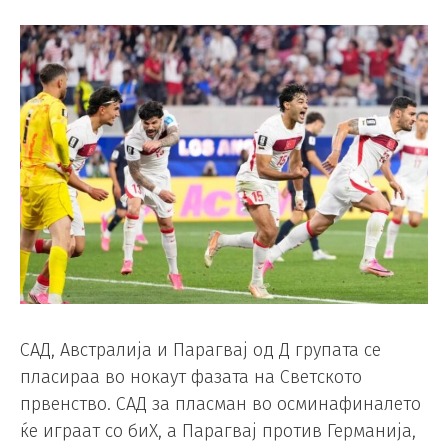
САД, Австралија и Парагвај од Д групата се
пласираа во нокаут фазата на Светското
првенство. САД за пласман во осминафиналето
ќе играат со биХ, а Парагвај против Германија,