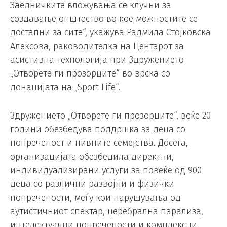
Заедничките вложувања се клучни за
создавање општество во кое можностите се
достапни за сите“, укажува Радмила Стојковска
Алексова, раководителка на Центарот за
асистивна технологија при Здружението
„Отворете ги прозорците“ во врска со
донацијата на „Sport Life“.
Здружението „Отворете ги прозорците“, веќе 20
години обезбедува поддршка за деца со
попреченост и нивните семејства. Досега,
организацијата обезбедила директни,
индивидуализирани услуги за повеќе од 900
деца со различни развојни и физички
попречености, меѓу кои нарушувања од
аутистичниот спектар, церебрална парализа,
интелектуални попречености и комплексни