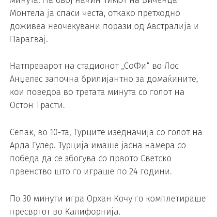
Монтела ја спаси честа, откако претходно
доживеа неочекувани порази од Австралија и
Парагвај.
Натпреварот на стадионот „СоФи“ во Лос
Анџелес започна брилијантно за домаќините,
кои поведоа во третата минута со голот на
Остон Трасти.
Сепак, во 10-та, Турците изедначија со голот на
Арда Гулер. Турција имаше јасна намера со
победа да се збогува со првото Светско
првенство што го играше по 24 години.
По 30 минути игра Орхан Кочу го комплетираше
пресвртот во Калифорнија.