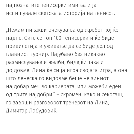
најпознатите тенисерки имиња и ја
испишувале светската историја на тенисот.
„Немам никакви очекувања од жребот кој ќе
падне. Сите се топ 100 тенисерки и ќе биде
привилегија и уживање да се биде дел од
главниот турнир. Најубаво без никакво
размислување и желби, бидејќи така и
дојдовме. Лина ќе си ја игра својата игра, а она
што денеска го видовме беше нејзиниот
најдобар меч во кариерата, или можеби еден
од трите најдобри.“ – скромен, како и секогаш,
го заврши разговорот тренерот на Лина,
Димитар Лабудовиќ.