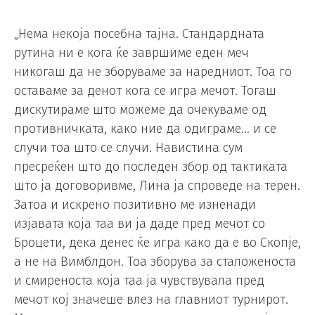
„Нема некоја посебна тајна. Стандардната
рутина ни е кога ќе завршиме еден меч
никогаш да не зборуваме за наредниот. Тоа го
оставаме за денот кога се игра мечот. Тогаш
дискутираме што можеме да очекуваме од
противничката, како ние да одиграме… и се
случи тоа што се случи. Навистина сум
пресреќен што до последен збор од тактиката
што ја договоривме, Лина ја спроведе на терен.
Затоа и искрено позитивно ме изненади
изјавата која таа ви ја даде пред мечот со
Броцети, дека денес ќе игра како да е во Скопје,
а не на Вимблдон. Тоа зборува за сталоженоста
и смиреноста која таа ја чувствувала пред
мечот кој значеше влез на главниот турнирот.