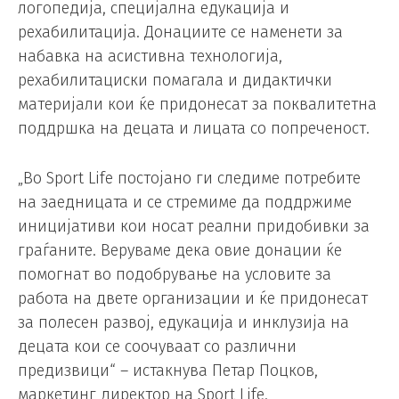
логопедија, специјална едукација и
рехабилитација. Донациите се наменети за
набавка на асистивна технологија,
рехабилитациски помагала и дидактички
материјали кои ќе придонесат за поквалитетна
поддршка на децата и лицата со попреченост.
„Во Sport Life постојано ги следиме потребите
на заедницата и се стремиме да поддржиме
иницијативи кои носат реални придобивки за
граѓаните. Веруваме дека овие донации ќе
помогнат во подобрување на условите за
работа на двете организации и ќе придонесат
за полесен развој, едукација и инклузија на
децата кои се соочуваат со различни
предизвици“ – истакнува Петар Поцков,
маркетинг директор на Sport Life.