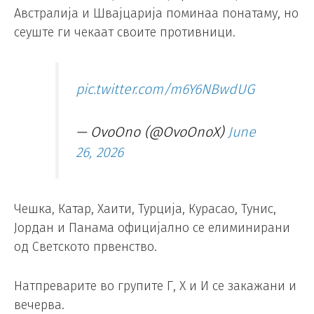
Австралија и Швајцарија поминаа понатаму, но
сеуште ги чекаат своите противници.
pic.twitter.com/m6Y6NBwdUG
— OvoOno (@OvoOnoX)
June
26, 2026
Чешка, Катар, Хаити, Турција, Курасао, Тунис,
Јордан и Панама официјално се елиминирани
од Светското првенство.
Натпреварите во групите Г, Х и И се закажани и
вечерва.