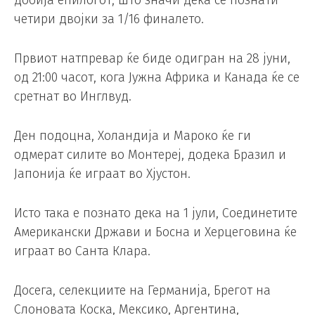
добија епилогот, што значи дека се познати
четири двојки за 1/16 финалето.
Првиот натпревар ќе биде одигран на 28 јуни,
од 21:00 часот, кога Јужна Африка и Канада ќе се
сретнат во Инглвуд.
Ден подоцна, Холандија и Мароко ќе ги
одмерат силите во Монтереј, додека Бразил и
Јапонија ќе играат во Хјустон.
Исто така е познато дека на 1 јули, Соединетите
Американски Држави и Босна и Херцеговина ќе
играат во Санта Клара.
Досега, селекциите на Германија, Брегот на
Слоновата Коска, Мексико, Аргентина,