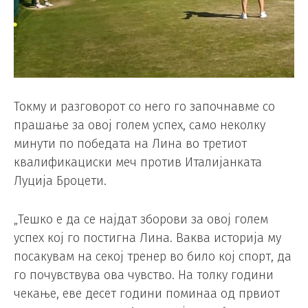
Токму и разговорот со него го започнавме со
прашање за овој голем успех, само неколку
минути по победата на Лина во третиот
квалификациски меч против Италијанката
Луција Броцети.
„Тешко е да се најдат зборови за овој голем
успех кој го постигна Лина. Ваква историја му
посакувам на секој тренер во било кој спорт, да
го почувствува ова чувство. На толку години
чекање, еве десет години поминаа од првиот