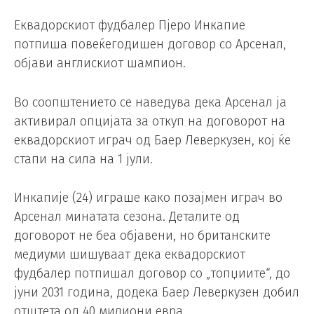
Еквадорскиот фудбалер Пјеро Инкапие
потпиша повеќегодишен договор со Арсенал,
објави англискиот шампион.
Во соопштението се наведува дека Арсенал ја
активирал опцијата за откуп на договорот на
еквадорскиот играч од Баер Леверкузен, кој ќе
стапи на сила на 1 јули.
Инкапије (24) играше како позајмен играч во
Арсенал минатата сезона. Деталите од
договорот не беа објавени, но британските
медиуми шишуваат дека еквадорскиот
фудбалер потпишал договор со „топџиите“, до
јуни 2031 година, додека Баер Леверкузен добил
отштета од 40 милиони евра.