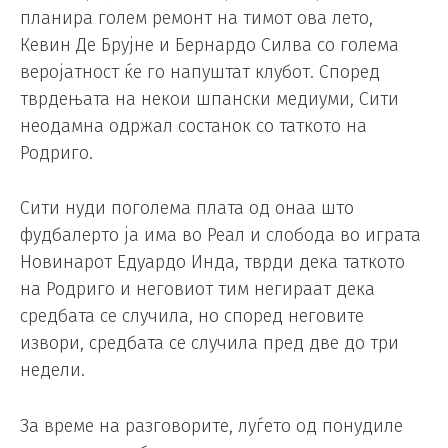
планира голем ремонт на тимот ова лето,
Кевин Де Брујне и Бернардо Силва со голема
веројатност ќе го напуштат клубот. Според
тврдењата на некои шпански медиуми, Сити
неодамна одржал состанок со таткото на
Родриго.
Сити нуди поголема плата од онаа што
фудбалерто ја има во Реал и слобода во играта
Новинарот Едуардо Инда, тврди дека таткото
на Родриго и неговиот тим негираат дека
средбата се случила, но според неговите
извори, средбата се случила пред две до три
недели.
За време на разговорите, луѓето од понудиле