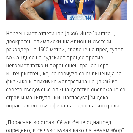
Норвешкиот атлетичар Јакоб Ингебригтсен,
двократен олимписки шампион и светски
рекордер на 1500 метри, сведочеше пред судот
во Санднес на судскиот процес против
неговиот татко и поранешен тренер Герт
Ингебригтсен, кој се соочува со обвиненија за
физичко и психичко малтретирање. Јакоб во
своето сведочење опиша детство обележано со
страв и манипулации, нагласувајќи дека
пораснал во атмосфера на целосна контрола.
„Пораснав во страв. Сè ми беше однапред
одредено, и се чувствував како да немам збор”,