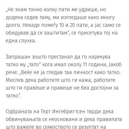
„Не знам точно колку пати ме удрише, но
додека седев таму, ми изгледаше како многу
долго. Некаде помеѓу 10 и 20 пати, а јас само се
обидував да се заштитам“, се присетува тој на
една случка.
Запрашан зошто престанал да го нарекува
татко му „тато“ кога имал околу 11 години, Јакоб
рече: „Веќе не ја гледав таа личност како татко.
Мислев дека работите што ги кажа, работите
што ги правеше и правеше не беа достојни за
татко“.
Одбраната на Герт Ингебригтсен тврди дека
обвинувањата се неосновани и дека правилата
што важеле во семејството се резултат на