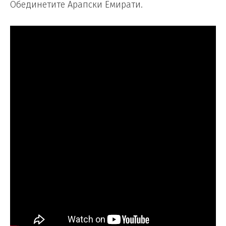
Обединетите Арапски Емирати.