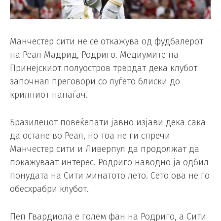
Манчестер сити не се откажува од фудбалерот
на Реал Мадрид, Родриго. Медиумите на
Принејскиот полуостров трврдат дека клубот
започнал преговори со луѓето блиски до
крилниот напаѓач.
Бразилецот повеќепати јавно изјави дека сака
да остане во Реал, но тоа не ги спречи
Манчестер сити и Ливерпул да продолжат да
покажуваат интерес. Родриго наводно ја одбил
понудата на Сити минатото лето. Сето ова не го
обесхрабри клубот.
Пеп Гвардиола е голем фан на Родриго, а Сити