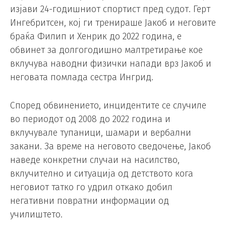
изјави 24-годишниот спортист пред судот. Герт
Ингебритсен, кој ги тренираше Јакоб и неговите
браќа Филип и Хенрик до 2022 година, е
обвинет за долгогодишно малтретирање кое
вклучува наводни физички напади врз Јакоб и
неговата помлада сестра Ингрид.
Според обвинението, инцидентите се случиле
во периодот од 2008 до 2022 година и
вклучувале тупаници, шамари и вербални
закани. За време на неговото сведочење, Јакоб
наведе конкретни случаи на насилство,
вклучително и ситуација од детството кога
неговиот татко го удрил откако добил
негативни повратни информации од
училиштето.