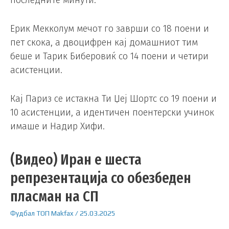
последните минути.
Ерик Мекколум мечот го заврши со 18 поени и
пет скока, а двоцифрен кај домашниот тим
беше и Тарик Биберовиќ со 14 поени и четири
асистенции.
Кај Париз се истакна Ти Џеј Шортс со 19 поени и
10 асистенции, а идентичен поентерски учинок
имаше и Надир Хифи.
(Видео) Иран е шеста
репрезентација со обезбеден
пласман на СП
Фудбал
ТОП
Makfax
/
25.03.2025