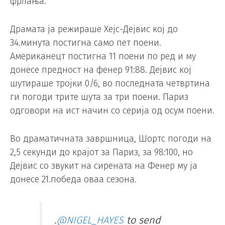
фрлања.
Драмата ја режираше Хејс-Дејвис кој до
34.минута постигна само пет поени.
Американецт постигна 11 поени по ред и му
донесе предност на фенер 91:88. Дејвис кој
шутираше тројки 0/6, во последната четвртина
ги погоди трите шута за три поени. Париз
одговори на ист начин со серија од осум поени.
Во драматичната завршница, Шортс погоди на
2,5 секунди до крајот за Париз, за 98:100, но
Дејвис со звукит на сирената на Фенер му ја
донесе 21.победа оваа сезона.
.
@NIGEL_HAYES
to send