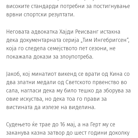
високите стандарди потребни за постигнување
врвни спортски резултати.
Неговата адвокатка Хајди Реисванг истакна
дека документарната серија „Тим Ингебригсен“,
која го следела семејството пет сезони, не
покажала докази за злоупотреба.
Јакоб, кој минатиот викенд се врати од Кина со
два златни медали од Светското првенство во
сала, нагласи дека му било тешко да зборува за
овие искуства, но дека тоа го прави за
вистината да излезе на виделина.
Судењето ќе трае до 16 мај, а на Герт му се
заканува казна затвор до шест години доколку