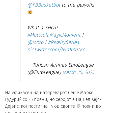
@FBBasketbol
to the playoffs
What a SHOT!
#MotorolaMagicMoment
I
@Moto
I
#RivalrySeries
pic.twitter.com/65nR3rltKe
— Turkish Airlines EuroLeague
(@EuroLeague)
March 25, 2025
Најефикасен на натпреварот беше Марко
Гудуриќ со 25 поени, но херојот е Најџел Хејс-
Дејвис, кој постигна 14 од своите 19 поени во