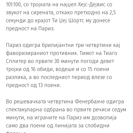
101:100, со тројката на најџел Хејс-Дејвис со
звукот на сирената, откако претходно на 2,5
секунди до крајот Ти Џеј Шортс му донесе
предност на Париз.
Париз одигра брилијантни три четвртини кај
фаворизираниот противник. Тимот на Тиаго
Сплитер во првите 30 минути погоди девет
тројки од 16 обиди, водеше и со 15 поени
разлика, а во последниот период влезе со
предност од 13 поени.
Во решевачката четвртина Фенербахче одигра
спектакуларна одбрана во првите речиси седум
минути, на играчите на Париз им дозволија
само два поени од линијата за слобидни