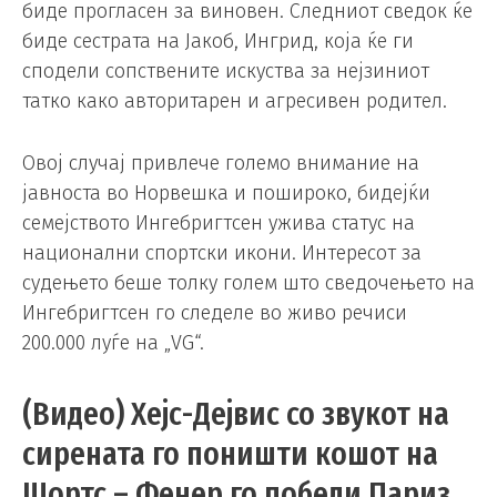
биде прогласен за виновен. Следниот сведок ќе
биде сестрата на Јакоб, Ингрид, која ќе ги
сподели сопствените искуства за нејзиниот
татко како авторитарен и агресивен родител.
Овој случај привлече големо внимание на
јавноста во Норвешка и пошироко, бидејќи
семејството Ингебригтсен ужива статус на
национални спортски икони. Интересот за
судењето беше толку голем што сведочењето на
Ингебригтсен го следеле во живо речиси
200.000 луѓе на „VG“.
(Видео) Хејс-Дејвис со звукот на
сирената го поништи кошот на
Шортс – Фенер го победи Париз