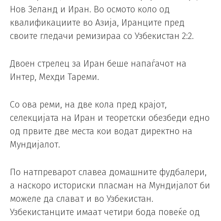
Нов Зеланд и Иран. Во осмото коло од
квалификациите во Азија, Иранците пред
своите гледачи ремизираа со Узбекистан 2:2.
Двоен стрелец за Иран беше напаѓачот на
Интер, Мехди Тареми.
Со ова реми, на две кола пред крајот,
селекцијата на Иран и теоретски обезбеди едно
од првите две места кои водат директно на
Мундијалот.
По натпреварот славеа домашните фудбалери,
а наскоро историски пласман на Мундијалот би
можеле да слават и во Узбекистан.
Узбекистанците имаат четири бода повеќе од