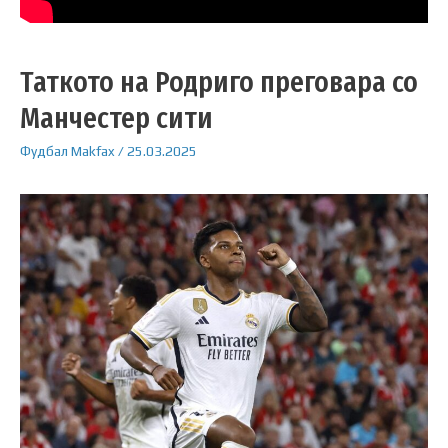
Таткото на Родриго преговара со
Манчестер сити
Фудбал
Makfax
/
25.03.2025