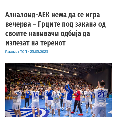
Алкалоид-АЕК нема да се игра
вечерва – Грците под закана од
своите навивачи одбија да
излезат на теренот
Ракомет
ТОП
/
25.05.2025