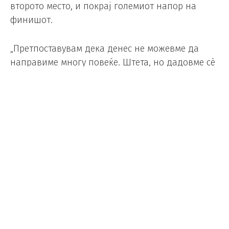
второто место, и покрај големиот напор на
финишот.
„Претпоставувам дека денес не можевме да
направиме многу повеќе. Штета, но дадовме сѐ
од себе.“
Јан Облак рекорден шести пат е
најдобар голман во Ла Лига
Фудбал
Makfax
/
25.05.2025