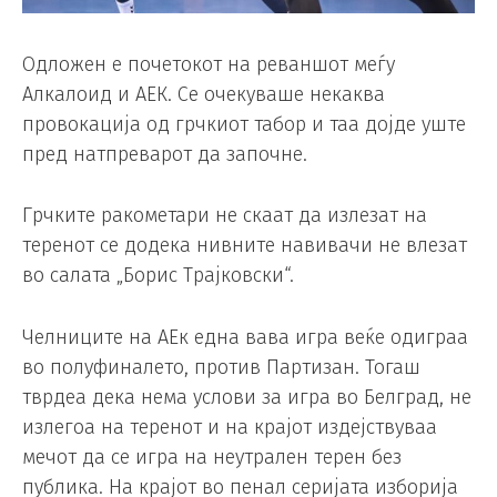
Одложен е почетокот на реваншот меѓу
Алкалоид и АЕК. Се очекуваше некаква
провокација од грчкиот табор и таа дојде уште
пред натпреварот да започне.
Грчките ракометари не скаат да излезат на
теренот се додека нивните навивачи не влезат
во салата „Борис Трајковски“.
Челниците на АЕк една вава игра веќе одиграа
во полуфиналето, против Партизан. Тогаш
тврдеа дека нема услови за игра во Белград, не
излегоа на теренот и на крајот издејствуваа
мечот да се игра на неутрален терен без
публика. На крајот во пенал серијата изборија