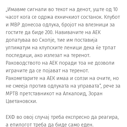
„Имавме сигнали во текот на денот, уште од 10
часот кога се одржа ехничкиот состанок. Клубот
и МВР донесоа одлука, бројот на влезници за
гостите да биде 200. Навивачите на АЕК
допатуваа во Скопје, тие им поставија
ултиматум на клупските леници дека ќе трпат
последици, ако излезат на теренот.
Раководството на АЕК поради тоа не дозволи
играчите да се појават на теренот.
Ракометарите на АЕК имаа и солзи на очите, но
не смееја против одлуката на управата“, рече за
МРТВ претставникот на Алкалоид, Зоран
Цветановски.
ЕХФ во овој случај треба експресно да реагира,
а епилогот треба да биде само еден.