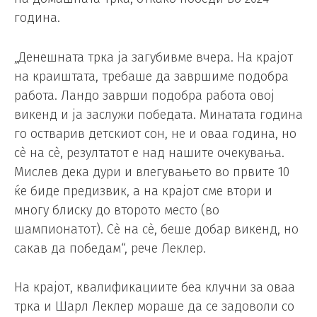
година.
„Денешната трка ја загубивме вчера. На крајот
на краиштата, требаше да завршиме подобра
работа. Ландо заврши подобра работа овој
викенд и ја заслужи победата. Минатата година
го остварив детскиот сон, не и оваа година, но
сè на сè, резултатот е над нашите очекувања.
Мислев дека дури и влегувањето во првите 10
ќе биде предизвик, а на крајот сме втори и
многу блиску до второто место (во
шампионатот). Сè на сè, беше добар викенд, но
сакав да победам“, рече Леклер.
На крајот, квалификациите беа клучни за оваа
трка и Шарл Леклер мораше да се задоволи со