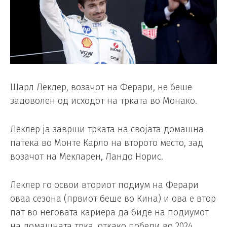
Шарл Леклер, возачот на Ферари, не беше
задоволен од исходот на трката во Монако.
Леклер ја заврши трката на својата домашна
патека во Монте Карло на второто место, зад
возачот на Мекларен, Ландо Норис.
Леклер го освои вториот подиум на Ферари
оваа сезона (првиот беше во Кина) и ова е втор
пат во неговата кариера да биде на подиумот
на домашната трка, откако победи во 2024