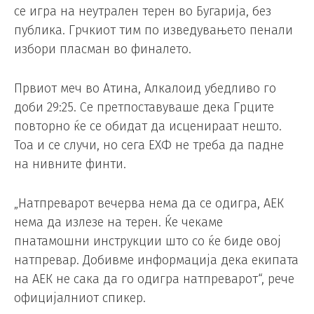
се игра на неутрален терен во Бугарија, без
публика. Грчкиот тим по изведувањето пенали
избори пласман во финалето.
Првиот меч во Атина, Алкалоид убедливо го
доби 29:25. Се претпоставуваше дека Грците
повторно ќе се обидат да исценираат нешто.
Тоа и се случи, но сега ЕХФ не треба да падне
на нивните финти.
„Натпреварот вечерва нема да се одигра, АЕК
нема да излезе на терен. Ќе чекаме
пнатамошни инструкции што со ќе биде овој
натпревар. Добивме информација дека екипата
на АЕК не сака да го одигра натпреварот“, рече
официјалниот спикер.