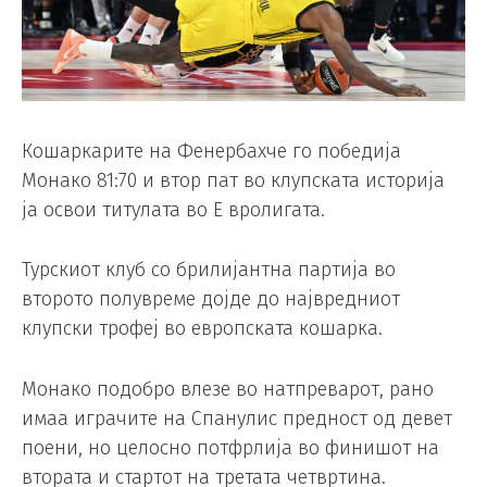
Кошаркарите на Фенербахче го победија
Монако 81:70 и втор пат во клупската историја
ја освои титулата во Е вролигата.
Турскиот клуб со брилијантна партија во
второто полувреме дојде до највредниот
клупски трофеј во европската кошарка.
Монако подобро влезе во натпреварот, рано
имаа играчите на Спанулис предност од девет
поени, но целосно потфрлија во финишот на
втората и стартот на третата четвртина.