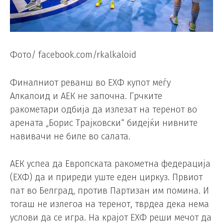
Фото/ facebook.com/rkalkaloid
Финалниот реванш во ЕХФ купот меѓу
Алкалоид и АЕК не започна. Грчките
ракометари одбија да излезат на теренот во
арената „Борис Трајковски“ бидејќи нивните
навивачи не биле во салата.
АЕК успеа да Европската ракометна федерација
(ЕХФ) да и приреди уште еден циркуз. Првиот
пат во Белград, против Партизан им помина. И
тогаш не излегоа на теренот, тврдеа дека нема
услови да се игра. На крајот ЕХФ реши мечот да