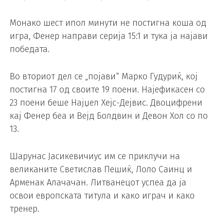
Монако шест ипол минути не постигна коша од
игра, Фенер направи серија 15:1 и тука ја најави
победата.
Во вториот дел се „појави“ Марко Гудуриќ, кој
постигна 17 од своите 19 поени. Најефикасен со
23 поени беше Најџел Хејс-Дејвис. Двоцифрени
кај Фенер беа и Вејд Болдвин и Девон Хол со по
13.
Шарунас Јасикевичиус им се приклучи на
великаните Светислав Пешиќ, Лоло Саинц и
Арменак Алачачан. Литванецот успеа да ја
освои европската титула и како играч и како
тренер.