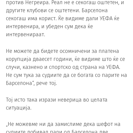
против Негреира. Реал не е секогаш оштетен, и
другите клубови се оштетени. Барселона
секогаш има корист. Ќе видиме дали УЕФА ќе
интервенира, и убеден сум дека ќе
интервенираат.
Не можете да бидете осомничени за платена
корупција дваесет години, ќе видиме што ќе се
случи, казнено и спортско од страна на УЕФА.
Не сум тука за судиите да се богата со парите на
Барселона“, рече тој.
Тој исто така изрази неверица во целата
ситуација.
„Не можевме ни да замислиме дека шефот на
судиите добивал пари од Барселона две