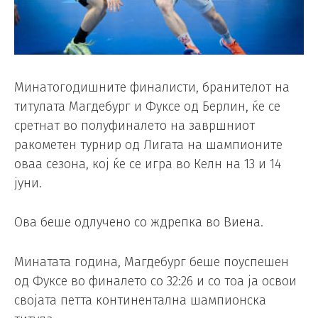
Минатогодишните финалисти, бранителот на
титулата Магдебург и Фуксе од Берлин, ќе се
сретнат во полуфиналето на завршниот
ракометен турнир од Лигата на шампионите
оваа сезона, кој ќе се игра во Келн на 13 и 14
јуни.
Ова беше одлучено со ждрепка во Виена.
Минатата година, Магдебург беше поуспешен
од Фуксе во финалето со 32:26 и со тоа ја освои
својата петта континентална шампионска