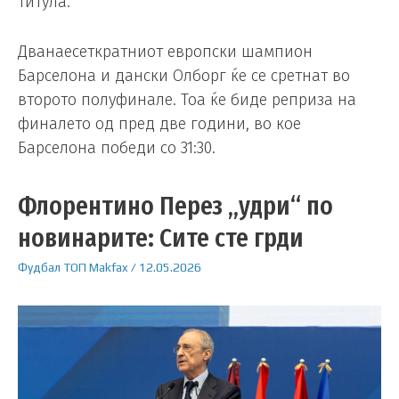
титула.
Дванаесеткратниот европски шампион
Барселона и дански Олборг ќе се сретнат во
второто полуфинале. Тоа ќе биде реприза на
финалето од пред две години, во кое
Барселона победи со 31:30.
Флорентино Перез „удри“ по
новинарите: Сите сте грди
Фудбал
ТОП
Makfax
/
12.05.2026