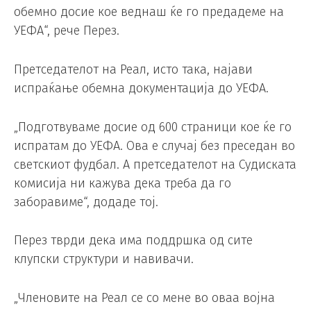
обемно досие кое веднаш ќе го предадеме на
УЕФА“, рече Перез.
Претседателот на Реал, исто така, најави
испраќање обемна документација до УЕФА.
„Подготвуваме досие од 600 страници кое ќе го
испратам до УЕФА. Ова е случај без преседан во
светскиот фудбал. А претседателот на Судиската
комисија ни кажува дека треба да го
заборавиме“, додаде тој.
Перез тврди дека има поддршка од сите
клупски структури и навивачи.
„Членовите на Реал се со мене во оваа војна