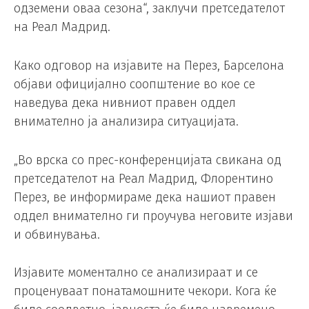
одземени оваа сезона“, заклучи претседателот
на Реал Мадрид.
Како одговор на изјавите на Перез, Барселона
објави официјално соопштение во кое се
наведува дека нивниот правен оддел
внимателно ја анализира ситуацијата.
„Во врска со прес-конференцијата свикана од
претседателот на Реал Мадрид, Флорентино
Перез, ве информираме дека нашиот правен
оддел внимателно ги проучува неговите изјави
и обвинувања.
Изјавите моментално се анализираат и се
проценуваат понатамошните чекори. Кога ќе