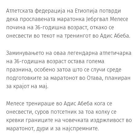
Атлетската федерација на Етиопија потврди
дека прославената маратонка Јебргвал Мелесе
почина на 36-годишна возраст, откако се
онесвести во текот на тренингот во Адис Абеба.
Заминувањето на оваа легендарна атлетичарка
на 36-годишна возраст остава голема
празнина, особено затоа што се случи среде
подготовките за маратонот во Отава, планиран
за крајот на мај.
Мелесе тренираше во Адис Абеба кога се
онесвести, суров потсетник за тоа колку се
кревки границите на човечката издржливост во
маратонот, дури и за најспремните.