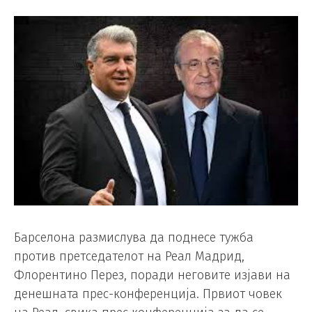
Барселона размислува да поднесе тужба
против претседателот на Реал Мадрид,
Флорентино Перез, поради неговите изјави на
денешната прес-конференција. Првиот човек