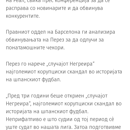
на Реал, свика прес конференција за да се
расправа со новинарите и да обвинува
конкурентите.
Правниот оддел на Барселона ги анализира
обвинувањата на Перез за да одлучи за
понатамошните чекори.
Перез го нарече „случајот Негреира“
најголемиот корупциски скандал во историјата
на шпанскиот фудбал.
„Пред три години беше откриен „случајот
Негреира“, најголемиот корупциски скандал во
историјата на шпанскиот фудбал.
Неприфатливо е што судии од тој период сè
уште судат во нашата лига. Затоа подготвивме