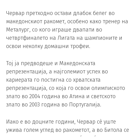
Червар претходно остави длабок белег во
македонскиот ракомет, особено како тренер на
Металург, со кого играше двапати во
четвртфиналето на Лигата на шампионите и
освои неколку домашни трофеи.
Тој ја предводеше и Македонската
репрезентација, а најголемиот успех во
кариерата го постигна со хрватската
репрезентација, со која го освои олимпиското
злато во 2004 година во Атина и светското
злато во 2003 година во Португалија.
Иако е во доцните години, Червар сè уште
ужива голем углед во ракометот, а во Битола се