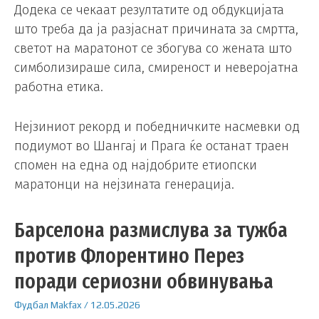
Додека се чекаат резултатите од обдукцијата
што треба да ја разјаснат причината за смртта,
светот на маратонот се збогува со жената што
симболизираше сила, смиреност и неверојатна
работна етика.
Нејзиниот рекорд и победничките насмевки од
подиумот во Шангај и Прага ќе останат траен
спомен на една од најдобрите етиопски
маратонци на нејзината генерација.
Барселона размислува за тужба
против Флорентино Перез
поради сериозни обвинувања
Фудбал
Makfax
/
12.05.2026