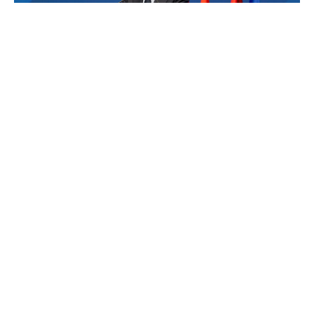
Претседателот на Реал Мадрид, Флорентино
Перез, свика вонредна прес-конференција по
катастрофалната сезона без трофеј, и наместо
да ја смири ситуацијата, дополнително ја
разгоре атмосферата.
Првиот човек на „кралскиот клуб“ влезе во
жестока расправија со претставниците на
медиумите.