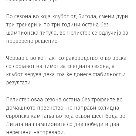
По сезона во која клубот од Битола, смени дури
три тренери и по три години остана без
шампионска титула, во Пелистер се одлучија за
проверено решение.
Червар е во контакт со раководството во врска
со составот на тимот за следната сезона, а
клубот верува дека тоа ќе донесе стабилност и
резултати.
Пелистер оваа сезона остана без трофеите во
домашното првенство, но направи солидна
европска кампања во која освои шест бода во
Лигата на шампионите со две победи и два
нерешени натпревари.