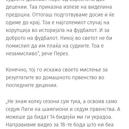
децении. Таа приказна излезе на виделина
предоцна. Оттогаш подготвуваме досие и ќе
одиме до крај. Тоа е најголемиот случај на
корупција во историјата на фудбалот. И за
доброто на фудбалот. Никој во светот не би
помислил да им плаќа на судиите. Тоа е
незамисливо“, рече Перез.
Конечно, тој го искажа своето мислење за
резултатите во домашното првенство во
последните децении.
„Не знам колку сезони сум тука, а освоив само
седум Лиги на шампиони и седум првенства. А
можеше да бидат 14 бидејќи ми ги украдоа.
Направивме видео за 18-те бода што ни беа