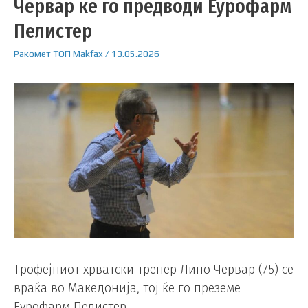
Червар ќе го предводи Еурофарм
Пелистер
Ракомет
ТОП
Makfax
/
13.05.2026
Трофејниот хрватски тренер Лино Червар (75) се
враќа во Македонија, тој ќе го преземе
Еурофарм Пелистер.