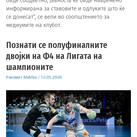
биде соодветно, јавноста ќе биде навремено
информирана за ставовите и одлуките што ќе
се донесат“, се вели во соопштението за
медиумите на клубот.
Познати се полуфиналните
двојки на Ф4 на Лигата на
шампионите
Ракомет
Makfax
/
12.05.2026