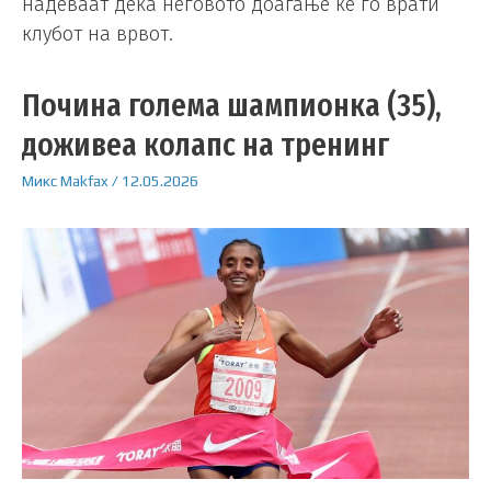
надеваат дека неговото доаѓање ќе го врати
клубот на врвот.
Почина големa шампионка (35),
доживеа колапс на тренинг
Микс
Makfax
/
12.05.2026