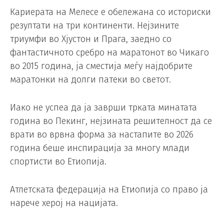
Кариерата на Мелесе е обележана со историски
резултати на три континенти. Нејзините
триумфи во Хјустон и Прага, заедно со
фантастичното сребро на маратонот во Чикаго
во 2015 година, ја сместија меѓу најдобрите
маратонки на долги патеки во светот.
Иако не успеа да ја заврши трката минатата
година во Пекинг, нејзината решителност да се
врати во врвна форма за настапите во 2026
година беше инспирација за многу млади
спортисти во Етиопија.
Атлетската федерација на Етиопија со право ја
нарече херој на нацијата.