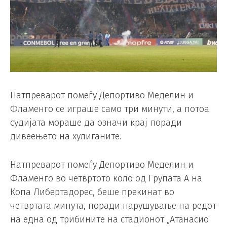
Натпреварот помеѓу Депортиво Меделин и
Фламенго се играше само три минути, а потоа
судијата мораше да означи крај поради
дивеењето на хулиганите.
Натпреварот помеѓу Депортиво Меделин и
Фламенго во четвртото коло од Групата А на
Копа Либертадорес, беше прекинат во
четвртата минута, поради нарушување на редот
на една од трибините на стадионот „Атанасио