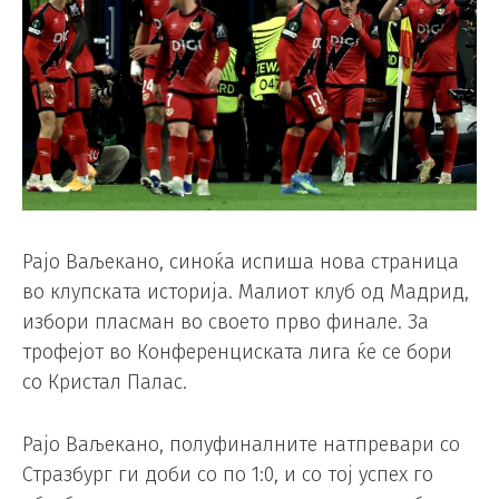
Рајо Ваљекано, синоќа испиша нова страница
во клупската историја. Малиот клуб од Мадрид,
избори пласман во своето прво финале. За
трофејот во Конференциската лига ќе се бори
со Кристал Палас.
Рајо Ваљекано, полуфиналните натпревари со
Стразбург ги доби со по 1:0, и со тој успех го