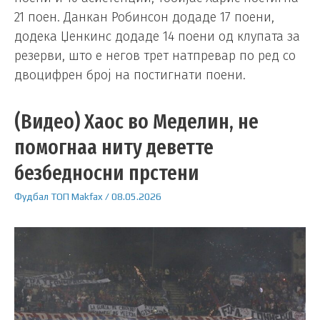
21 поен. Данкан Робинсон додаде 17 поени,
додека Џенкинс додаде 14 поени од клупата за
резерви, што е негов трет натпревар по ред со
двоцифрен број на постигнати поени.
(Видео) Хаос во Меделин, не
помогнаа ниту деветте
безбедносни прстени
Фудбал
ТОП
Makfax
/
08.05.2026