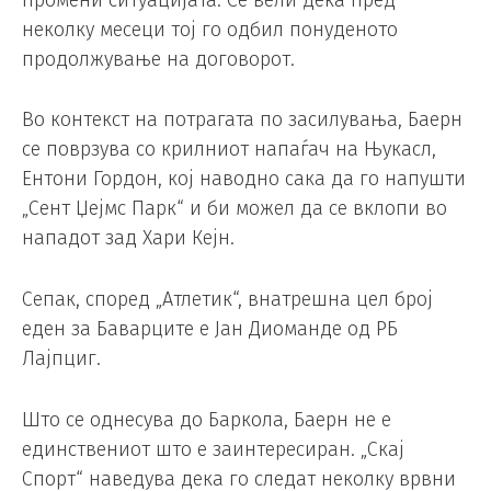
неколку месеци тој го одбил понуденото
продолжување на договорот.
Во контекст на потрагата по засилувања, Баерн
се поврзува со крилниот напаѓач на Њукасл,
Ентони Гордон, кој наводно сака да го напушти
„Сент Џејмс Парк“ и би можел да се вклопи во
нападот зад Хари Кејн.
Сепак, според „Атлетик“, внатрешна цел број
еден за Баварците е Јан Диоманде од РБ
Лајпциг.
Што се однесува до Баркола, Баерн не е
единствениот што е заинтересиран. „Скај
Спорт“ наведува дека го следат неколку врвни