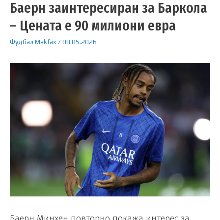
Баерн заинтересиран за Баркола
– Цената е 90 милиони евра
Фудбал
Makfax
/
08.05.2026
Баерн Минхен повторно покажа интерес за