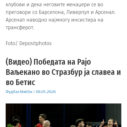
клубови и дека неговите менаџери се во
преговори со Барселона, Ливерпул и Арсенал.
Арсенал наводно најмногу инсистира на
трансферот.
Foto/ Depositphotos
(Видео) Победата на Рајо
Ваљекано во Стразбур ја славеа и
во Бетис
Фудбал
Makfax
/
08.05.2026