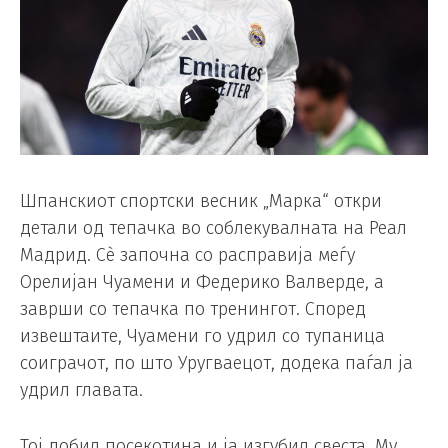
Шпанскиот спортски весник „Марка“ откри
детали од тепачка во соблекувалната на Реал
Мадрид. Сè започна со расправија меѓу
Орелијан Чуамени и Федерико Валверде, а
заврши со тепачка по тренингот. Според
извештаите, Чуамени го удрил со тупаница
соиграчот, по што Уругваецот, додека паѓал ја
удрил главата.
Тој добил посекотина и ја изгубил свеста. Му