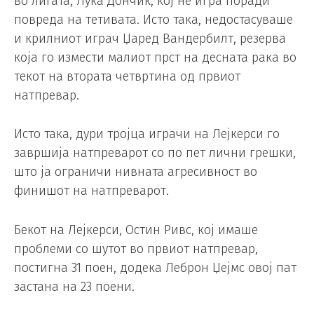
во лигата, Лука Дончиќ, кој не игра поради
повреда на тетивата. Исто така, недостасуваше
и крилниот играч Џаред Вандербилт, резерва
која го измести малиот прст на десната рака во
текот на втората четвртина од првиот
натпревар.
Исто така, дури тројца играчи на Лејкерси го
завршија натпреварот со по пет лични грешки,
што ја ограничи нивната агресивност во
финишот на натпреварот.
Бекот на Лејкерси, Остин Ривс, кој имаше
проблеми со шутот во првиот натпревар,
постигна 31 поен, додека Леброн Џејмс овој пат
застана на 23 поени.