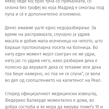
некој овде кој брзо трча со приказната, со
сезона без трофеј во која Мадрид е секогаш под
лупа и сè е дополнително зголемено.
Денес имавме уште едно недоразбирање. За
време на расправијата, случајно ја удрив
масата и добив мала исеченица на челото, што
бараше протоколарна посета на болница. Во
ниту еден момент мојот соиграч не ме удри,
ниту јас го удрив него, иако разбирам дека е
полесно да верувате дека се тепавме или дека
тоа беше намерно, но тоа не се случи“, се вели
во дел од соопштението на капитенот на Реал.
Според официјалниот медицински извештај,
Федерико Валверде моментално е дома, во
добра состојба и ќе мора да мирува помеѓу 10 и