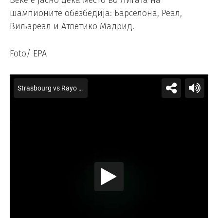
Веќе е јасно дека место во Лигата на
шампионите обезбедија: Барселона, Реал,
Виљареал и Атлетико Мадрид.
Foto/ EPA