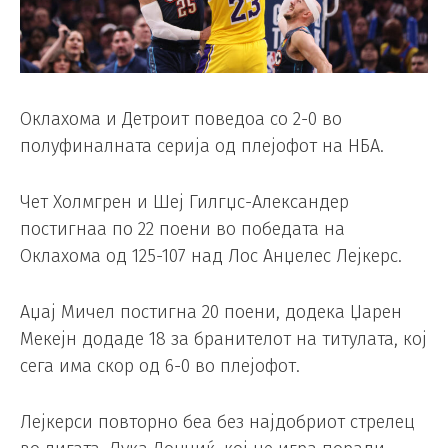
Оклахома и Детроит поведоа со 2-0 во
полуфиналната серија од плејофот на НБА.
Чет Холмгрен и Шеј Гилгџс-Александер
постигнаа по 22 поени во победата на
Оклахома од 125-107 над Лос Анџелес Лејкерс.
Аџај Мичел постигна 20 поени, додека Џарен
Мекејн додаде 18 за бранителот на титулата, кој
сега има скор од 6-0 во плејофот.
Лејкерси повторно беа без најдобриот стрелец