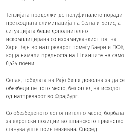
Тензијата продолжи до полуфиналето поради
претходната елиминација на Селта и Бетис, а
ситуацијата беше дополнително
искомплицирана со израмнувачкиот гол на
Хари Кејн во натпреварот помеѓу Баерн и ПСЖ,
кој ја намали предноста на Шпанците на само
0,424 поени.
Сепак, победата на Рајо беше доволна за да се
обезбеди петтото место, без оглед на исходот
од натпреварот во Фрајбург.
Со обезбеденото дополнително место, борбата
за европски позиции во шпанското првенство
станува уште поинтензивна. Според