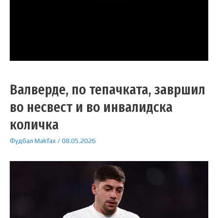
Валверде, по тепачката, завршил
во несвест и во инвалидска
количка
Фудбал
Makfax
/
08.05.2026