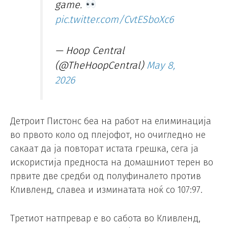
game.
pic.twitter.com/CvtESboXc6
— Hoop Central
(@TheHoopCentral)
May 8,
2026
Детроит Пистонс беа на работ на елиминација
во првото коло од плејофот, но очигледно не
сакаат да ја повторат истата грешка, сега ја
искористија предноста на домашниот терен во
првите две средби од полуфиналето против
Кливленд, славеа и изминатата ноќ со 107:97.
Третиот натпревар е во сабота во Кливленд,