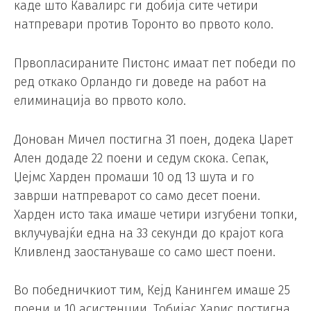
каде што Кавалирс ги добија сите четири
натпревари против Торонто во првото коло.
Првопласираните Пистонс имаат пет победи по
ред откако Орландо ги доведе на работ на
елиминација во првото коло.
Донован Мичел постигна 31 поен, додека Џарет
Ален додаде 22 поени и седум скока. Сепак,
Џејмс Харден промаши 10 од 13 шута и го
заврши натпреварот со само десет поени.
Харден исто така имаше четири изгубени топки,
вклучувајќи една на 33 секунди до крајот кога
Кливленд заостануваше со само шест поени.
Во победничкиот тим, Кејд Канингем имаше 25
поени и 10 асистенции, Тобијас Харис постигна