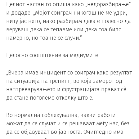
Целиот настан го опиша како „недоразбирање“
и додаде: „Мојот соиграч никогаш не ме удри,
ниту јас него, иако разбирам дека е полесно да
веруваш дека се тепавме или дека тоа било
намерно, но тоа не се случи.“
Целосно соопштение за медиумите
„Вчера имав инцидент со соиграч како резултат
на ситуација на тренинг, во која заморот од
натпреварувањето и фрустрацијата прават сè
да стане поголемо отколку што е.
Во нормална соблекувална, вакви работи
можат да се случат и се решаваат меѓу нас, без
да се објавуваат во јавноста. Очигледно има