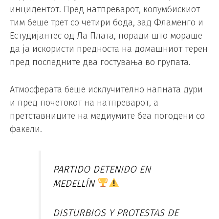
инцидентот. Пред натпреварот, колумбискиот
тим беше трет со четири бода, зад Фламенго и
Естудијантес од Ла Плата, поради што мораше
да ја искористи предноста на домашниот терен
пред последните два гостувања во групата.
Атмосферата беше исклучително напната дури
и пред почетокот на натпреварот, а
претставниците на медиумите беа погодени со
факели.
PARTIDO DETENIDO EN
MEDELLÍN
DISTURBIOS Y PROTESTAS DE