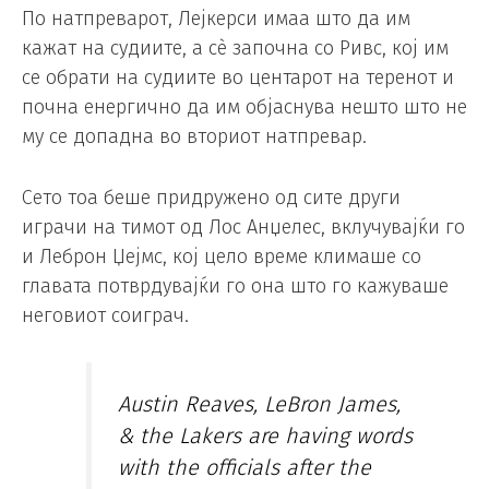
По натпреварот, Лејкерси имаа што да им
кажат на судиите, а сè започна со Ривс, кој им
се обрати на судиите во центарот на теренот и
почна енергично да им објаснува нешто што не
му се допадна во вториот натпревар.
Сето тоа беше придружено од сите други
играчи на тимот од Лос Анџелес, вклучувајќи го
и Леброн Џејмс, кој цело време климаше со
главата потврдувајќи го она што го кажуваше
неговиот соиграч.
Austin Reaves, LeBron James,
& the Lakers are having words
with the officials after the