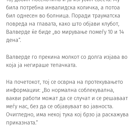
била потребна инвалидска количка, а потоа
бил однесен во болница. Поради трауматска
повреда на главата, како што објави клубот,
Валверде ќе биде „во мирување помеѓу 10 и 14
дена“.
Валверде го прекина молкот со долга изјава во
која ја негираше тепачката.
На почетокот, тој се осврна на протекувањето
информации: „Во нормална соблекувална,
вакви работи можат да се случат и се решаваат
меѓу нас, без да се објавуваат во јавноста.
Очигледно, има некој тука кој брзо ја раскажува
приказната.“