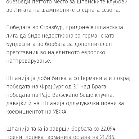
обезбеди петтото место за шпанските клубови
во Лигата на шампионите следната сезона.
Победата во Стразбур, придонесе шпанската
лига да биде недостижна за германската
Бундеслига во борбата за дополнителен
претставник во најелитното европско
натпреварување.
Шпанија ја доби битката со Германија и покрај
победата на Фрајбург од 3:1 над Брага,
победата на Рајо Ваљекано беше клучна,
давајќи ѝ на Шпанија одлучувачки поени за
коефициентот на УЕФА.
Шпанија така ја заврши борбата со 22.094
поени, додека Германија остана на 21.786.