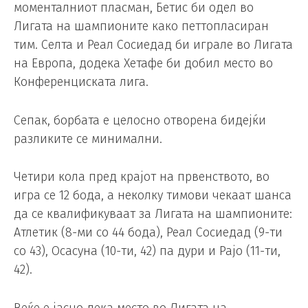
моменталниот пласман, Бетис би одел во
Лигата на шампионите како петтопласиран
тим. Селта и Реал Сосиедад би играле во Лигата
на Европа, додека Хетафе би добил место во
Конференциската лига.
Сепак, борбата е целосно отворена бидејќи
разликите се минимални.
Четири кола пред крајот на првенството, во
игра се 12 бода, а неколку тимови чекаат шанса
да се квалификуваат за Лигата на шампионите:
Атлетик (8-ми со 44 бода), Реал Сосиедад (9-ти
со 43), Осасуна (10-ти, 42) па дури и Рајо (11-ти,
42).