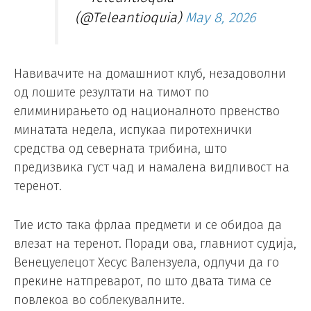
(@Teleantioquia)
May 8, 2026
Навивачите на домашниот клуб, незадоволни
од лошите резултати на тимот по
елиминирањето од националното првенство
минатата недела, испукаа пиротехнички
средства од северната трибина, што
предизвика густ чад и намалена видливост на
теренот.
Тие исто така фрлаа предмети и се обидоа да
влезат на теренот. Поради ова, главниот судија,
Венецуелецот Хесус Валензуела, одлучи да го
прекине натпреварот, по што двата тима се
повлекоа во соблекувалните.