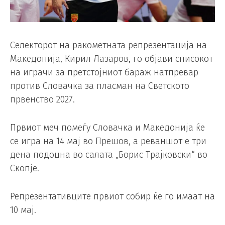
Селекторот на ракометната репрезентација на
Македонија, Кирил Лазаров, го објави списокот
на играчи за претстојниот бараж натпревар
против Словачка за пласман на Светското
првенство 2027.
Првиот меч помеѓу Словачка и Македонија ќе
се игра на 14 мај во Прешов, а реваншот е три
дена подоцна во салата „Борис Трајковски“ во
Скопје.
Репрезентативците првиот собир ќе го имаат на
10 мај.