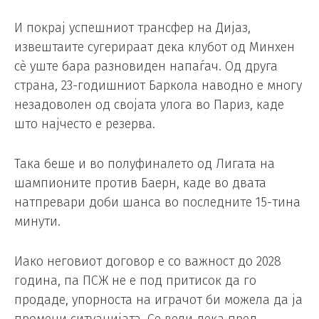
И покрај успешниот трансфер на Дијаз,
извештаите сугерираат дека клубот од Минхен
сè уште бара разновиден напаѓач. Од друга
страна, 23-годишниот Баркола наводно е многу
незадоволен од својата улога во Париз, каде
што најчесто е резерва.
Така беше и во полуфиналето од Лигата на
шампионите против Баерн, каде во двата
натпревари доби шанса во последните 15-тина
минути.
Иако неговиот договор е со важност до 2028
година, па ПСЖ не е под притисок да го
продаде, упорноста на играчот би можела да ја
промени ситуацијата. Се вели дека пред