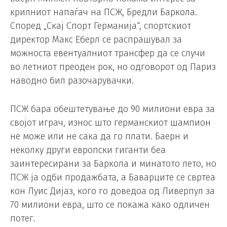
крилниот напаѓач на ПСЖ, Бредли Баркола.
Според „Скај Спорт Германија“, спортскиот
директор Макс Еберл се распрашувал за
можноста евентуалниот трансфер да се случи
во летниот преоден рок, но одговорот од Париз
наводно бил разочарувачки.
ПСЖ бара обештетување до 90 милиони евра за
својот играч, износ што германскиот шампион
не може или не сака да го плати. Баерн и
неколку други европски гиганти беа
заинтересирани за Баркола и минатото лето, но
ПСЖ ја одби продажбата, а Баварците се свртеа
кон Луис Дијаз, кого го доведоа од Ливерпул за
70 милиони евра, што се покажа како одличен
потег.