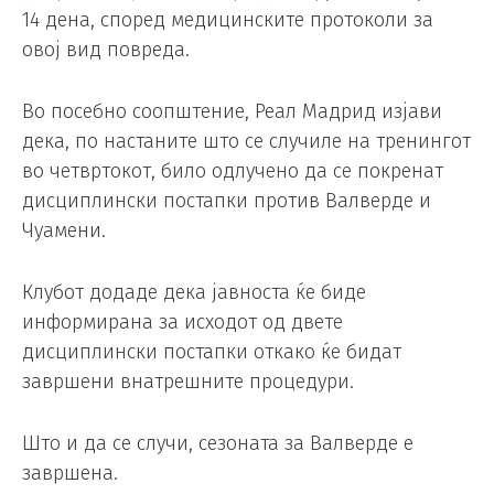
14 дена, според медицинските протоколи за
овој вид повреда.
Во посебно соопштение, Реал Мадрид изјави
дека, по настаните што се случиле на тренингот
во четвртокот, било одлучено да се покренат
дисциплински постапки против Валверде и
Чуамени.
Клубот додаде дека јавноста ќе биде
информирана за исходот од двете
дисциплински постапки откако ќе бидат
завршени внатрешните процедури.
Што и да се случи, сезоната за Валверде е
завршена.