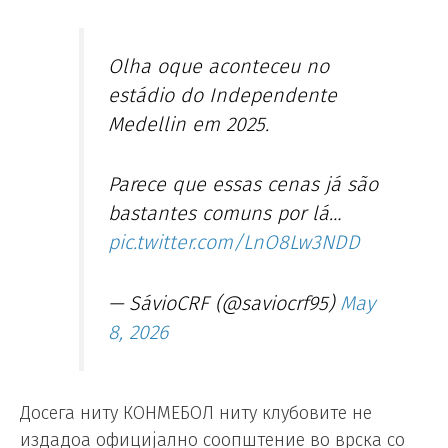
Olha oque aconteceu no
estádio do Independente
Medellin em 2025.
Parece que essas cenas já são
bastantes comuns por lá…
pic.twitter.com/LnO8Lw3NDD
— SávioCRF (@saviocrf95)
May
8, 2026
Досега ниту КОНМЕБОЛ ниту клубовите не
издадоа официјално соопштение во врска со