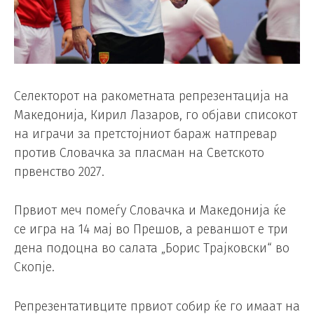
Селекторот на ракометната репрезентација на
Македонија, Кирил Лазаров, го објави списокот
на играчи за претстојниот бараж натпревар
против Словачка за пласман на Светското
првенство 2027.
Првиот меч помеѓу Словачка и Македонија ќе
се игра на 14 мај во Прешов, а реваншот е три
дена подоцна во салата „Борис Трајковски“ во
Скопје.
Репрезентативците првиот собир ќе го имаат на