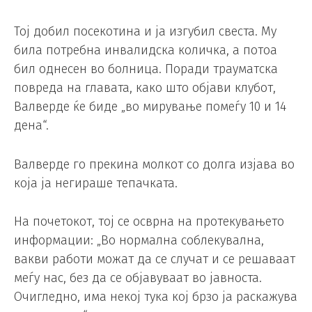
Тој добил посекотина и ја изгубил свеста. Му
била потребна инвалидска количка, а потоа
бил однесен во болница. Поради трауматска
повреда на главата, како што објави клубот,
Валверде ќе биде „во мирување помеѓу 10 и 14
дена“.
Валверде го прекина молкот со долга изјава во
која ја негираше тепачката.
На почетокот, тој се осврна на протекувањето
информации: „Во нормална соблекувална,
вакви работи можат да се случат и се решаваат
меѓу нас, без да се објавуваат во јавноста.
Очигледно, има некој тука кој брзо ја раскажува