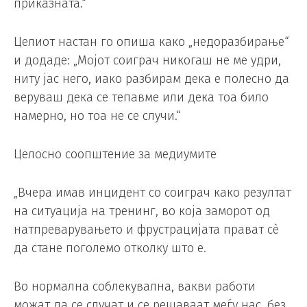
приказната.“
Целиот настан го опиша како „недоразбирање“
и додаде: „Мојот соиграч никогаш не ме удри,
ниту јас него, иако разбирам дека е полесно да
веруваш дека се тепавме или дека тоа било
намерно, но тоа не се случи.“
Целосно соопштение за медиумите
„Вчера имав инцидент со соиграч како резултат
на ситуација на тренинг, во која заморот од
натпреварувањето и фрустрацијата прават сè
да стане поголемо отколку што е.
Во нормална соблекувална, вакви работи
можат да се случат и се решаваат меѓу нас, без