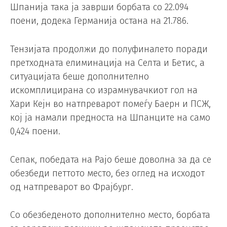
Шпанија така ја заврши борбата со 22.094
поени, додека Германија остана на 21.786.
Тензијата продолжи до полуфиналето поради
претходната елиминација на Селта и Бетис, а
ситуацијата беше дополнително
искомплицирана со израмнувачкиот гол на
Хари Кејн во натпреварот помеѓу Баерн и ПСЖ,
кој ја намали предноста на Шпанците на само
0,424 поени.
Сепак, победата на Рајо беше доволна за да се
обезбеди петтото место, без оглед на исходот
од натпреварот во Фрајбург.
Со обезбеденото дополнително место, борбата