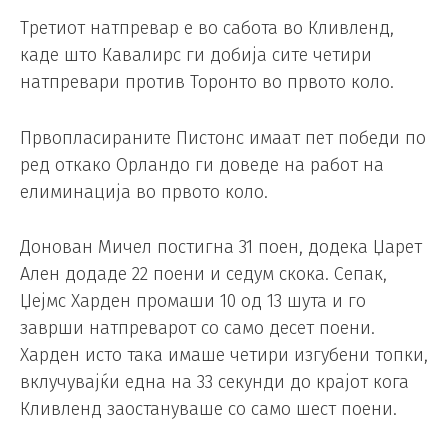
Третиот натпревар е во сабота во Кливленд,
каде што Кавалирс ги добија сите четири
натпревари против Торонто во првото коло.
Првопласираните Пистонс имаат пет победи по
ред откако Орландо ги доведе на работ на
елиминација во првото коло.
Донован Мичел постигна 31 поен, додека Џарет
Ален додаде 22 поени и седум скока. Сепак,
Џејмс Харден промаши 10 од 13 шута и го
заврши натпреварот со само десет поени.
Харден исто така имаше четири изгубени топки,
вклучувајќи една на 33 секунди до крајот кога
Кливленд заостануваше со само шест поени.