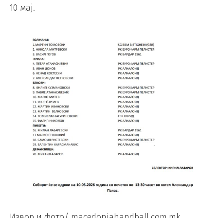
10 мај.
Извор и фото/ macedoniahandball.com.mk