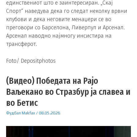
единствениот што е заинтересиран. „Скај
Спорт“ наведува дека го следат неколку врвни
клубови и дека неговите менаџери се во
преговори со Барселона, Ливерпул и Арсенал.
Арсенал наводно најмногу инсистира на
трансферот.
Foto/ Depositphotos
(Видео) Победата на Рајо
Ваљекано во Стразбур ја славеа и
во Бетис
Фудбал
Makfax
/
08.05.2026