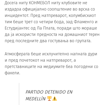
Досега ниту КОНМЕБОЛ ниту клубовите не
издадоа официјално соопштение во врска со
инцидентот. Пред натпреварот, колумбискиот
тим беше трет со четири бода, зад Фламенго и
Естудијантес од Ла Плата, поради што мораше
да ја искористи предноста на домашниот терен
пред последните два гостувања во групата.
Атмосферата беше исклучително напната дури
и пред почетокот на натпреварот, а
претставниците на медиумите беа погодени со
факели.
PARTIDO DETENIDO EN
MEDELLÍN