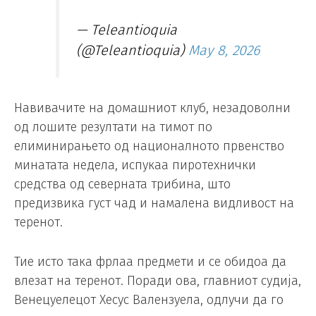
— Teleantioquia
(@Teleantioquia)
May 8, 2026
Навивачите на домашниот клуб, незадоволни
од лошите резултати на тимот по
елиминирањето од националното првенство
минатата недела, испукаа пиротехнички
средства од северната трибина, што
предизвика густ чад и намалена видливост на
теренот.
Тие исто така фрлаа предмети и се обидоа да
влезат на теренот. Поради ова, главниот судија,
Венецуелецот Хесус Валензуела, одлучи да го