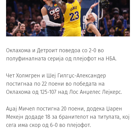
Оклахома и Детроит поведоа со 2-0 во
полуфиналната серија од плејофот на НБА.
Чет Холмгрен и Шеј Гилгџс-Александер
постигнаа по 22 поени во победата на
Оклахома од 125-107 над Лос Анџелес Лејкерс.
Аџај Мичел постигна 20 поени, додека Џарен
Мекејн додаде 18 за бранителот на титулата, кој
сега има скор од 6-0 во плејофот.