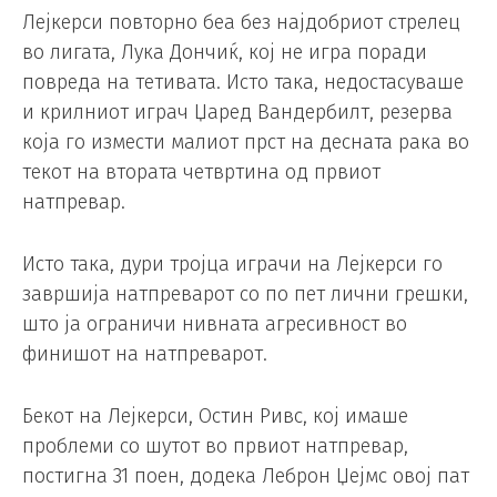
Лејкерси повторно беа без најдобриот стрелец
во лигата, Лука Дончиќ, кој не игра поради
повреда на тетивата. Исто така, недостасуваше
и крилниот играч Џаред Вандербилт, резерва
која го измести малиот прст на десната рака во
текот на втората четвртина од првиот
натпревар.
Исто така, дури тројца играчи на Лејкерси го
завршија натпреварот со по пет лични грешки,
што ја ограничи нивната агресивност во
финишот на натпреварот.
Бекот на Лејкерси, Остин Ривс, кој имаше
проблеми со шутот во првиот натпревар,
постигна 31 поен, додека Леброн Џејмс овој пат