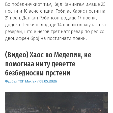
Во победничкиот тим, Кејд Канингем имаше 25
поени и 10 асистенции, Тобијас Харис постигна
21 поен. Данкан Робинсон додаде 17 поени,
додека Џенкинс додаде 14 поени од клупата за
резерви, што е негов трет натпревар по ред со
двоцифрен број на постигнати поени.
(Видео) Хаос во Меделин, не
помогнаа ниту деветте
безбедносни прстени
Фудбал
ТОП
Makfax
/
08.05.2026