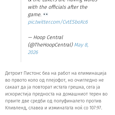
with the officials after the
game.
pic.twitter.com/CvtESboXc6
— Hoop Central
(@TheHoopCentral)
May 8,
2026
Детроит Пистонс беа на работ на елиминација
во првото коло од плејофот, но очигледно не
сакаат да ја повторат истата грешка, сега ја
искористија предноста на домашниот терен во
првите две средби од полуфиналето против
Кливленд, славеа и изминатата ноќ со 107:97.