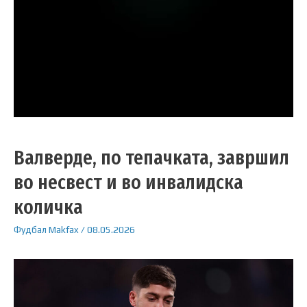
Валверде, по тепачката, завршил
во несвест и во инвалидска
количка
Фудбал
Makfax
/
08.05.2026