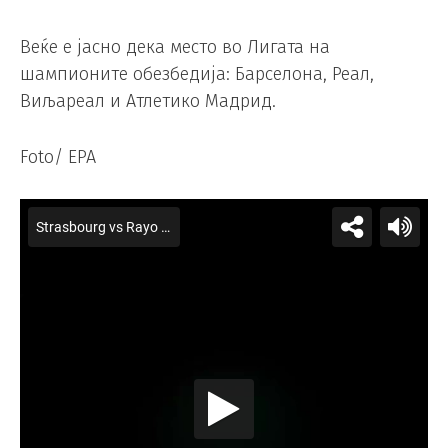
Веќе е јасно дека место во Лигата на
шампионите обезбедија: Барселона, Реал,
Виљареал и Атлетико Мадрид.
Foto/ EPA