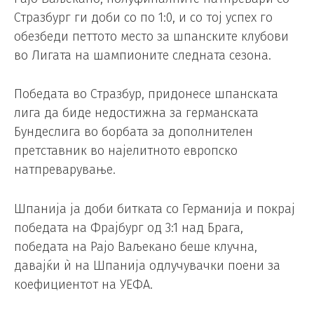
Стразбург ги доби со по 1:0, и со тој успех го
обезбеди петтото место за шпанските клубови
во Лигата на шампионите следната сезона.
Победата во Стразбур, придонесе шпанската
лига да биде недостижна за германската
Бундеслига во борбата за дополнителен
претставник во најелитното европско
натпреварување.
Шпанија ја доби битката со Германија и покрај
победата на Фрајбург од 3:1 над Брага,
победата на Рајо Ваљекано беше клучна,
давајќи ѝ на Шпанија одлучувачки поени за
коефициентот на УЕФА.