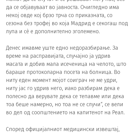
да се објавуваат во јавноста. Очигледно има
некој овде кој брзо трча со приказната, со
сезона без трофеј во која Мадрид е секогаш под
лупа и сè е дополнително зголемено.
Денес имавме уште едно недоразбирање. За
време на расправијата, случајно ја удрив
масата и добив мала исеченица на челото, што
бараше протоколарна посета на болница. Во
ниту еден момент мојот соиграч не ме удри,
ниту јас го удрив него, иако разбирам дека е
полесно да верувате дека се тепавме или дека
тоа беше намерно, но тоа не се случи“, се вели
во дел од соопштението на капитенот на Реал.
Според официјалниот медицински извештај,