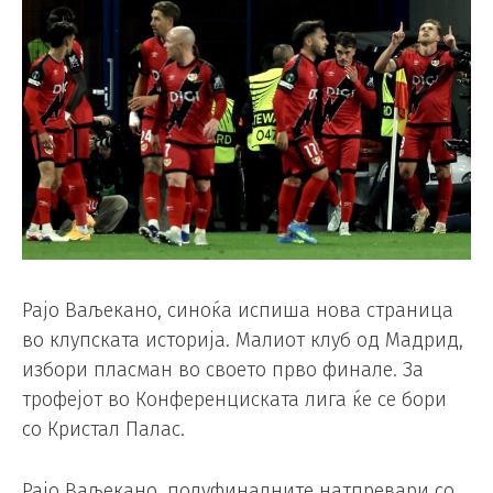
Рајо Ваљекано, синоќа испиша нова страница
во клупската историја. Малиот клуб од Мадрид,
избори пласман во своето прво финале. За
трофејот во Конференциската лига ќе се бори
со Кристал Палас.
Рајо Ваљекано, полуфиналните натпревари со