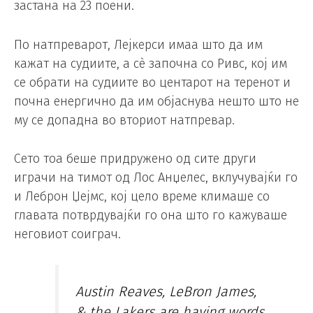
застана на 23 поени.
По натпреварот, Лејкерси имаа што да им
кажат на судиите, а сè започна со Ривс, кој им
се обрати на судиите во центарот на теренот и
почна енергично да им објаснува нешто што не
му се допадна во вториот натпревар.
Сето тоа беше придружено од сите други
играчи на тимот од Лос Анџелес, вклучувајќи го
и Леброн Џејмс, кој цело време климаше со
главата потврдувајќи го она што го кажуваше
неговиот соиграч.
Austin Reaves, LeBron James,
& the Lakers are having words