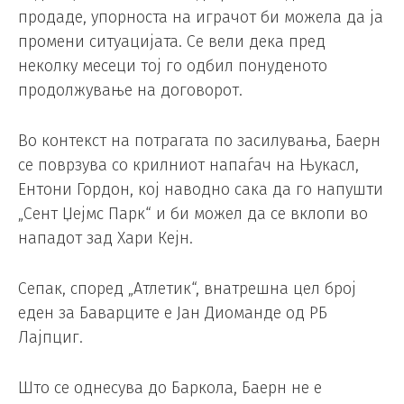
продаде, упорноста на играчот би можела да ја
промени ситуацијата. Се вели дека пред
неколку месеци тој го одбил понуденото
продолжување на договорот.
Во контекст на потрагата по засилувања, Баерн
се поврзува со крилниот напаѓач на Њукасл,
Ентони Гордон, кој наводно сака да го напушти
„Сент Џејмс Парк“ и би можел да се вклопи во
нападот зад Хари Кејн.
Сепак, според „Атлетик“, внатрешна цел број
еден за Баварците е Јан Диоманде од РБ
Лајпциг.
Што се однесува до Баркола, Баерн не е