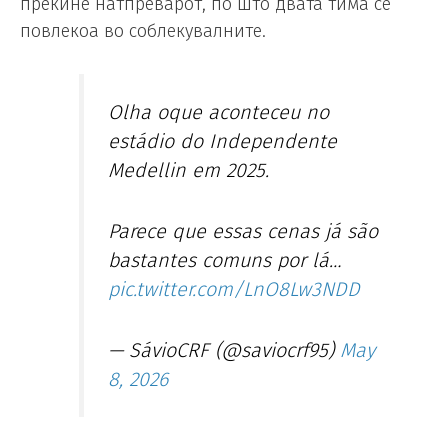
прекине натпреварот, по што двата тима се
повлекоа во соблекувалните.
Olha oque aconteceu no
estádio do Independente
Medellin em 2025.
Parece que essas cenas já são
bastantes comuns por lá…
pic.twitter.com/LnO8Lw3NDD
— SávioCRF (@saviocrf95)
May
8, 2026