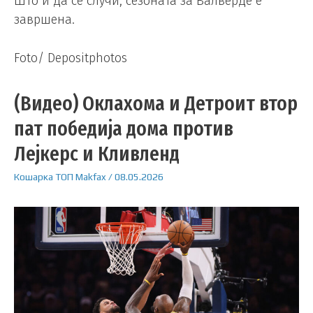
Што и да се случи, сезоната за Валверде е
завршена.
Foto/ Depositphotos
(Видео) Оклахома и Детроит втор
пат победија дома против
Лејкерс и Кливленд
Кошарка
ТОП
Makfax
/
08.05.2026