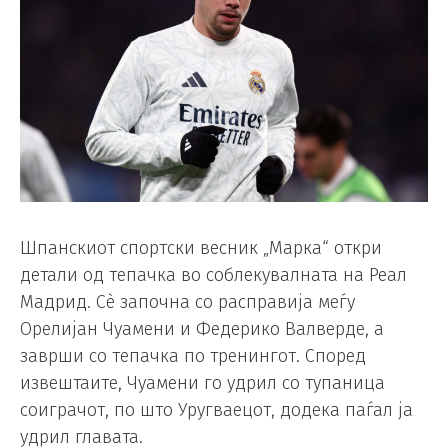
Шпанскиот спортски весник „Марка“ откри
детали од тепачка во соблекувалната на Реал
Мадрид. Сè започна со расправија меѓу
Орелијан Чуамени и Федерико Валверде, а
заврши со тепачка по тренингот. Според
извештаите, Чуамени го удрил со тупаница
соиграчот, по што Уругваецот, додека паѓал ја
удрил главата.