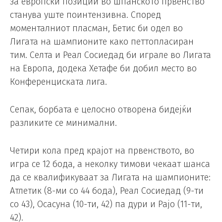
за европски позиции во шпанското првенство
станува уште поинтензивна. Според
моменталниот пласман, Бетис би одел во
Лигата на шампионите како петтопласиран
тим. Селта и Реал Сосиедад би играле во Лигата
на Европа, додека Хетафе би добил место во
Конференциската лига.
Сепак, борбата е целосно отворена бидејќи
разликите се минимални.
Четири кола пред крајот на првенството, во
игра се 12 бода, а неколку тимови чекаат шанса
да се квалификуваат за Лигата на шампионите:
Атлетик (8-ми со 44 бода), Реал Сосиедад (9-ти
со 43), Осасуна (10-ти, 42) па дури и Рајо (11-ти,
42).