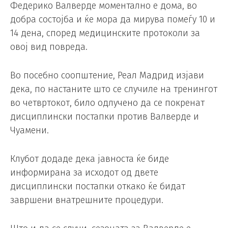
Федерико Валверде моментално е дома, во
добра состојба и ќе мора да мирува помеѓу 10 и
14 дена, според медицинските протоколи за
овој вид повреда.
Во посебно соопштение, Реал Мадрид изјави
дека, по настаните што се случиле на тренингот
во четвртокот, било одлучено да се покренат
дисциплински постапки против Валверде и
Чуамени.
Клубот додаде дека јавноста ќе биде
информирана за исходот од двете
дисциплински постапки откако ќе бидат
завршени внатрешните процедури.