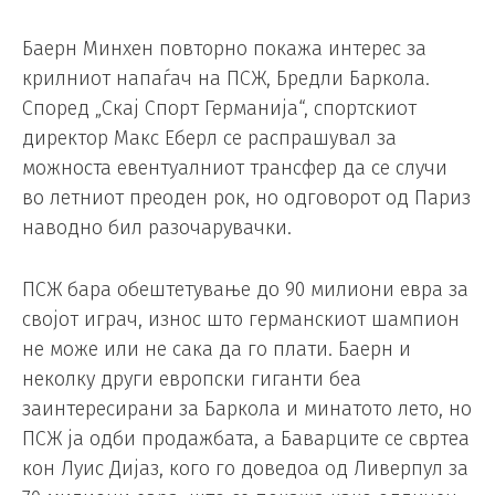
Баерн Минхен повторно покажа интерес за
крилниот напаѓач на ПСЖ, Бредли Баркола.
Според „Скај Спорт Германија“, спортскиот
директор Макс Еберл се распрашувал за
можноста евентуалниот трансфер да се случи
во летниот преоден рок, но одговорот од Париз
наводно бил разочарувачки.
ПСЖ бара обештетување до 90 милиони евра за
својот играч, износ што германскиот шампион
не може или не сака да го плати. Баерн и
неколку други европски гиганти беа
заинтересирани за Баркола и минатото лето, но
ПСЖ ја одби продажбата, а Баварците се свртеа
кон Луис Дијаз, кого го доведоа од Ливерпул за