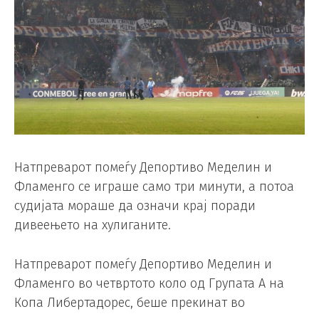
Натпреварот помеѓу Депортиво Меделин и
Фламенго се играше само три минути, а потоа
судијата мораше да означи крај поради
дивеењето на хулиганите.
Натпреварот помеѓу Депортиво Меделин и
Фламенго во четвртото коло од Групата А на
Копа Либертадорес, беше прекинат во